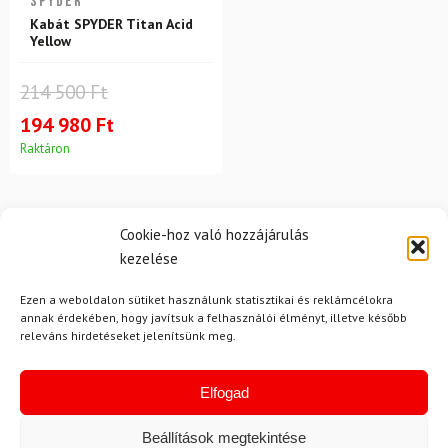
SPYDER
Kabát SPYDER Titan Acid
Yellow
214 500 Ft
194 980 Ft
Raktáron
Cookie-hoz való hozzájárulás
kezelése
Ezen a weboldalon sütiket használunk statisztikai és reklámcélokra
annak érdekében, hogy javítsuk a felhasználói élményt, illetve később
Hírek
releváns hirdetéseket jelenítsünk meg.
Elfogad
Aktuális hírek megtekintése
Beállítások megtekintése