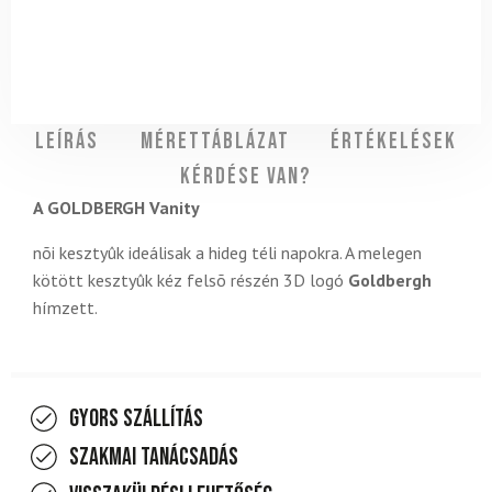
Leírás
Mérettáblázat
Értékelések
Kérdése van?
A GOLDBERGH Vanity
nõi kesztyûk ideálisak a hideg téli napokra. A melegen
kötött kesztyûk kéz felsõ részén 3D logó
Goldbergh
hímzett.
Gyors szállítás
Szakmai tanácsadás