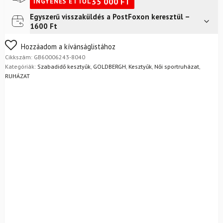
35 000
FT
INGYENES ETTŐL
Egyszerű visszaküldés a PostFoxon keresztül –
Futár a címre
2 400
Ft
1600 Ft
FoxPost
1 500
Ft
Nem biztos a választásában? Semmi gond – a terméket
Hozzáadom a kívánságlistához
egyszerűen visszaküldheti 14 napon belül, indoklás nélkül.
Cikkszám:
GB60006243-8040
Mik a visszaküldés feltételei?
Kategóriák:
Szabadidő kesztyűk
,
GOLDBERGH
,
Kesztyűk
,
Női sportruházat
,
RUHÁZAT