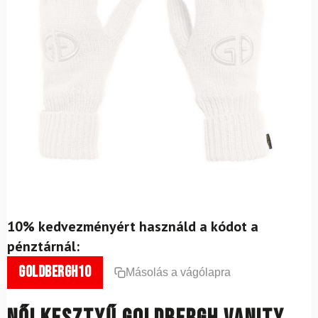
10% kedvezményért használd a kódot a
pénztárnál:
goldbergh10
Másolás a vágólapra