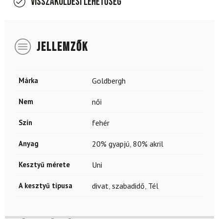
Visszaküldési lehetőség
JELLEMZŐK
Márka
Goldbergh
Nem
női
Szín
fehér
Anyag
20% gyapjú
,
80% akril
Kesztyű mérete
Uni
A kesztyű típusa
divat
,
szabadidő
,
Tél