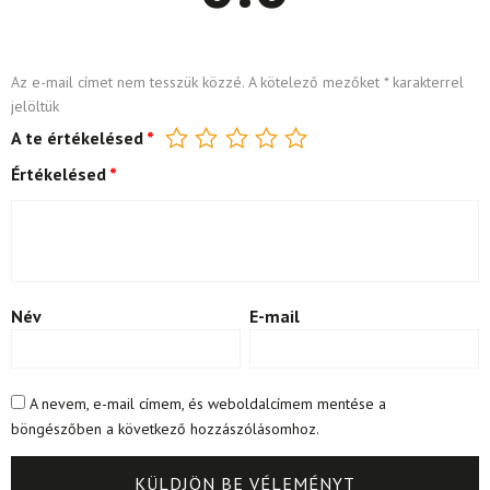
Az e-mail címet nem tesszük közzé.
A kötelező mezőket
*
karakterrel
jelöltük
A te értékelésed
*
Értékelésed
*
Név
E-mail
A nevem, e-mail címem, és weboldalcímem mentése a
böngészőben a következő hozzászólásomhoz.