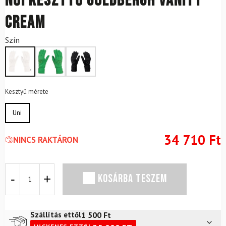
Női kesztyű GOLDBERGH Vanity
Cream
Szín
Kesztyű mérete
Uni
34 710
Ft
NINCS RAKTÁRON
Női
KOSÁRBA TESZEM
kesztyű
GOLDBERGH
Vanity
Cream
1 500
Ft
Szállítás ettől
mennyiség