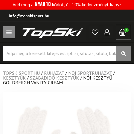
NYAR10
Add meg a
kódot, és 10% kedvezményt kapsz
info@topskisport.hu
0
Products
search
TOPSKISPORT.HU
/
RUHÁZAT
/
NŐI SPORTRUHÁZAT
/
KESZTYŰK
/
SZABADIDŐ KESZTYŰK
/
NŐI KESZTYŰ
GOLDBERGH VANITY CREAM