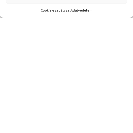
Cookie-szabályzat
Adatvédelem
Akció
TERMÉKEK BEMUTATÁSA HASZNÁLAT KÖZBEN
SZERETNE ELSŐKÉNT ÉRTESÜLNI AZ
ÚJDONSÁGAINKRÓL?
Olvassa hírleveleinket!