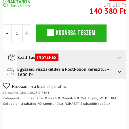
RAKTÁRON
175 110 Ft
Szállítás várható:
140 380 Ft
Női
KOSÁRBA TESZEM
mellény
GOLDBERGH
Balou
Caramello
mennyiség
Szállítás
INGYENES
Egyszerű visszaküldés a PostFoxon keresztül –
Futár a címre
Ingyenes
1600 Ft
FoxPost
Ingyenes
Nem biztos a választásában? Semmi gond – a terméket
Hozzáadom a kívánságlistához
egyszerűen visszaküldheti 14 napon belül, indoklás nélkül.
Cikkszám:
GB01280253-7484
Mik a visszaküldés feltételei?
Kategóriák:
Sport kabátok
,
Dzsekik & Overálok & Mellények
,
GOLDBERGH
,
Goldbergh síkabátok
,
Női sportruházat
,
RUHÁZAT
,
Szabadidő kabátok