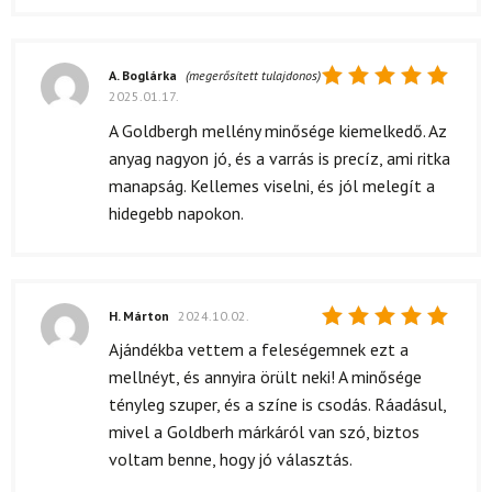
A. Boglárka
(megerősített tulajdonos)
2025.01.17.
Értékelés:
5
/ 5
A Goldbergh mellény minősége kiemelkedő. Az
anyag nagyon jó, és a varrás is precíz, ami ritka
manapság. Kellemes viselni, és jól melegít a
hidegebb napokon.
H. Márton
2024.10.02.
Értékelés:
Ajándékba vettem a feleségemnek ezt a
5
/ 5
mellnéyt, és annyira örült neki! A minősége
tényleg szuper, és a színe is csodás. Ráadásul,
mivel a Goldberh márkáról van szó, biztos
voltam benne, hogy jó választás.