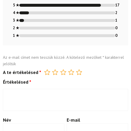
4.8
/ 5
5 ★
17
4 ★
2
3 ★
1
2 ★
0
1 ★
0
Az e-mail címet nem tesszük közzé.
A kötelező mezőket
*
karakterrel
jelöltük
A te értékelésed
*
Értékelésed
*
Név
E-mail