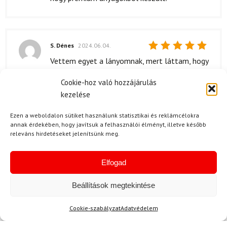
S. Dénes
2024.06.04.
Értékelés:
Vettem egyet a lányomnak, mert láttam, hogy
5
/ 5
mennyire szereti a sportos dolgokat. Nagyon
Cookie-hoz való hozzájárulás
tetszik neki, és én is elégedett vagyok a
kezelése
választással.
Ezen a weboldalon sütiket használunk statisztikai és reklámcélokra
annak érdekében, hogy javítsuk a felhasználói élményt, illetve később
releváns hirdetéseket jelenítsünk meg.
F. Géza
2024.03.30.
Értékelés:
AJÁNDÉKBA VETTEM A FELESÉGEMNEK, ÉS
Elfogad
5
/ 5
ÖRÜLTEM, HOGY ILYEN JÓ ÁRON SIKERÜLT
Beállítások megtekintése
HOZZÁJUTNOM. TETSZIK, HOGY NEM
KELLETT A MINŐSÉGGEL
Cookie-szabályzat
Adatvédelem
KOMPROMISSZUMOT KÖTNÖM.