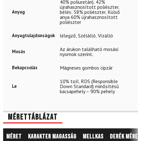
40% poliuretán)
,
42%
újrahasznosított poliészter
,
Anyag
bélés: 58% poliészter
,
Külső
anya 60% újrahasznosított
poliészter
Anyagtulajdonságok
lélegző
,
Szélálló
,
Vízálló
Az árukon található mosási
Mosás
nyomok szerint.
Bekapcsolás
Mágneses gombos cipzár
10% toll
,
RDS (Responsible
Le
Down Standard) minősítésű
kacsapehely – 90% pehely
Mérettáblázat
Méret
Karakter magasság
Mellkas
Derék méret