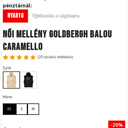
pénztárnál:
nyar10
Másolás a vágólapra
Női mellény GOLDBERGH Balou
Caramello
(
20
vásárlói értékelés)
Értékelés
20
Szín
4.8
az 5-
ből,
értékelés
alapján
Méret
XS
S
M
-20%