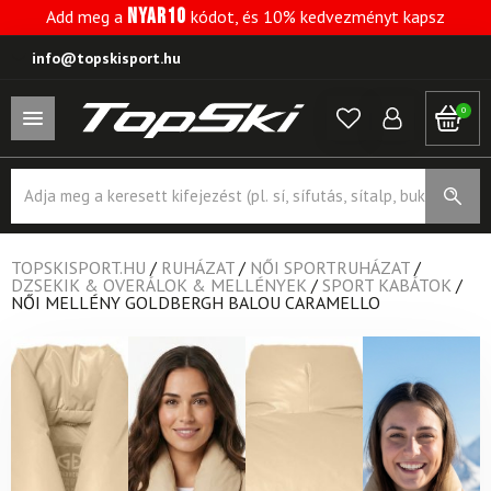
NYAR10
Add meg a
kódot, és 10% kedvezményt kapsz
info@topskisport.hu
0
Products
search
TOPSKISPORT.HU
/
RUHÁZAT
/
NŐI SPORTRUHÁZAT
/
DZSEKIK & OVERÁLOK & MELLÉNYEK
/
SPORT KABÁTOK
/
NŐI MELLÉNY GOLDBERGH BALOU CARAMELLO