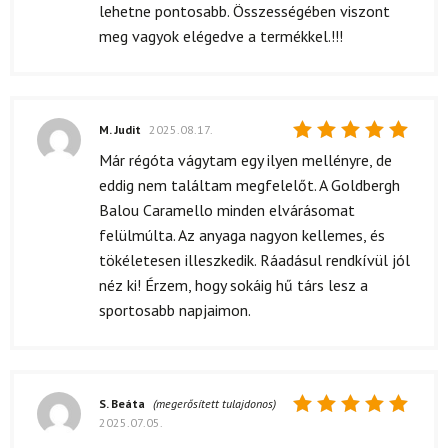
lehetne pontosabb. Összességében viszont
meg vagyok elégedve a termékkel.!!!
M. Judit
2025.08.17.
Értékelés:
Már régóta vágytam egy ilyen mellényre, de
5
/ 5
eddig nem találtam megfelelőt. A Goldbergh
Balou Caramello minden elvárásomat
felülmúlta. Az anyaga nagyon kellemes, és
tökéletesen illeszkedik. Ráadásul rendkívül jól
néz ki! Érzem, hogy sokáig hű társ lesz a
sportosabb napjaimon.
S. Beáta
(megerősített tulajdonos)
2025.07.05.
Értékelés: