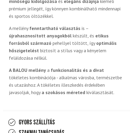
minőségű kidolgozása
és
elegáns dizájnja
kiemeli
prémium jellegét, így könnyen kombinálható mindennapi
és sportos öltözékkel.
A mellény
fenntartható választás
is –
újrahasznosított anyagokból
készült, és
etikus
forrásból származó
pehellyel töltött, így
optimális
hőszigetelést
biztosít a stílus vagy a kényelem
feláldozása nélkül.
A BALOU mellény
a
funkcionalitás és a divat
tökéletes kombinációja - alkalmas városba, természetbe
és utazáshoz. A tökéletes illeszkedés érdekében
javasoljuk, hogy
a szokásos méreted
kiválasztását.
Gyors szállítás
Szakmai tanácsadás