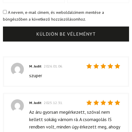
A nevem, e-mail címem, és weboldalcímem mentése a
böngészőben a következő hozzászólásomhoz.
M. Judit
2026.01.06.
Értékelés:
szuper
5
/ 5
M. Judit
2025.12.31.
Értékelés:
Az áru gyorsan megérkezett, szóval nem
5
/ 5
kellett sokáig várnom rá. A csomagolás IS
rendben volt, minden úgy érkezett meg, ahogy