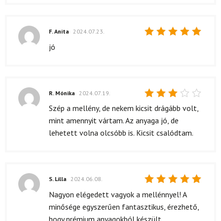
F. Anita
2024.07.23.
Értékelés:
jó
5
/ 5
R. Mónika
2024.07.19.
Értékelés:
Szép a mellény, de nekem kicsit drágább volt,
3
/ 5
mint amennyit vártam. Az anyaga jó, de
lehetett volna olcsóbb is. Kicsit csalódtam.
S. Lilla
2024.06.08.
Értékelés:
Nagyon elégedett vagyok a mellénnyel! A
5
/ 5
minősége egyszerűen fantasztikus, érezhető,
hogy prémium anyagokból készült.