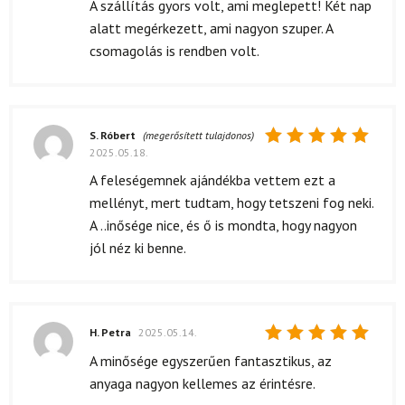
5
/ 5
A szállítás gyors volt, ami meglepett! Két nap
alatt megérkezett, ami nagyon szuper. A
csomagolás is rendben volt.
S. Róbert
(megerősített tulajdonos)
2025.05.18.
Értékelés:
5
/ 5
A feleségemnek ajándékba vettem ezt a
mellényt, mert tudtam, hogy tetszeni fog neki.
A ..inősége nice, és ő is mondta, hogy nagyon
jól néz ki benne.
H. Petra
2025.05.14.
Értékelés:
A minősége egyszerűen fantasztikus, az
5
/ 5
anyaga nagyon kellemes az érintésre.