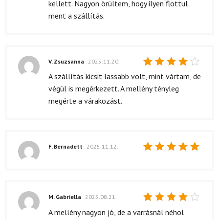
kellett. Nagyon örültem, hogy ilyen flottul
ment a szállítás.
V. Zsuzsanna
2025.11.20.
Értékelés:
A szállítás kicsit lassabb volt, mint vártam, de
4
/ 5
végül is megérkezett. A mellény tényleg
megérte a várakozást.
F. Bernadett
2025.11.12.
Értékelés:
5
/ 5
M. Gabriella
2025.08.21.
Értékelés:
A mellény nagyon jó, de a varrásnál néhol
4
/ 5