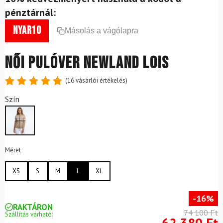
pénztárnál:
nyar10
Másolás a vágólapra
Női pulóver NEWLAND Lois
(
16
vásárlói értékelés)
Értékelés
16
Szín
4.88
az
5-ből,
értékelés
alapján
Méret
XS
S
M
L
XL
-16%
RAKTÁRON
74 100 Ft
Szállítás várható:
62 380 Ft