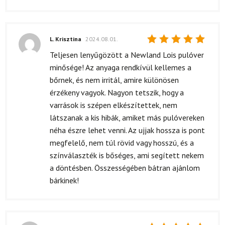
L. Krisztina
2024.08.01.
Értékelés:
Teljesen lenyűgözött a Newland Lois pulóver
5
/ 5
minősége! Az anyaga rendkívül kellemes a
bőrnek, és nem irritál, amire különösen
érzékeny vagyok. Nagyon tetszik, hogy a
varrások is szépen elkészítettek, nem
látszanak a kis hibák, amiket más pulóvereken
néha észre lehet venni. Az ujjak hossza is pont
megfelelő, nem túl rövid vagy hosszú, és a
színválaszték is bőséges, ami segített nekem
a döntésben. Összességében bátran ajánlom
bárkinek!