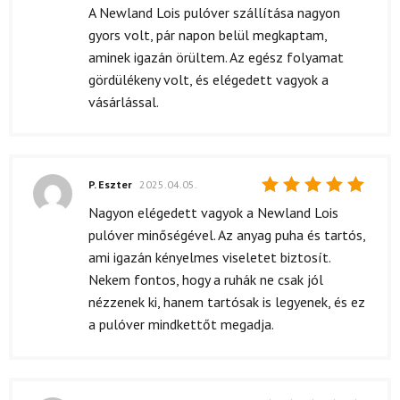
5
/ 5
A Newland Lois pulóver szállítása nagyon
gyors volt, pár napon belül megkaptam,
aminek igazán örültem. Az egész folyamat
gördülékeny volt, és elégedett vagyok a
vásárlással.
P. Eszter
2025.04.05.
Értékelés:
Nagyon elégedett vagyok a Newland Lois
5
/ 5
pulóver minőségével. Az anyag puha és tartós,
ami igazán kényelmes viseletet biztosít.
Nekem fontos, hogy a ruhák ne csak jól
nézzenek ki, hanem tartósak is legyenek, és ez
a pulóver mindkettőt megadja.