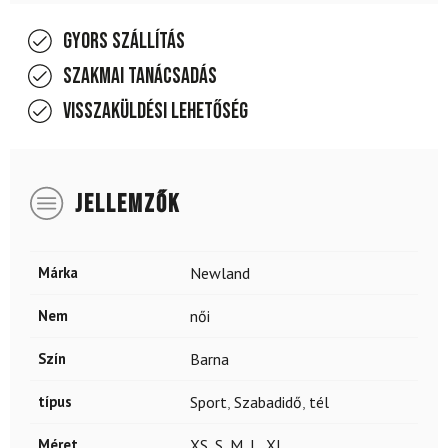
Gyors szállítás
Szakmai tanácsadás
Visszaküldési lehetőség
JELLEMZŐK
Márka
Newland
Nem
női
Szín
Barna
típus
Sport
,
Szabadidő
,
tél
Méret
XS
,
S
,
M
,
L
,
XL