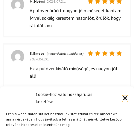
M. Noémi
2024.07.21.
Értékelés:
A pulóver áráért nagyon jó minőséget kaptam.
5
/ 5
Mivel sokáig kerestem hasonlót, örülök, hogy
rátaláltam.
S. Emese
(megerősített tulajdonos)
2024.04.20.
Értékelés:
5
/ 5
Ez a pulóver kiváló minőségű, és nagyon jól
áll!
Cookie-hoz való hozzájárulás
kezelése
K. Zsófia
(megerősített tulajdonos)
2024.03.18.
Értékelés:
Ezen a weboldalon sütiket használunk statisztikai és reklámcélokra
4
/ 5
jó
annak érdekében, hogy javítsuk a felhasználói élményt, illetve később
releváns hirdetéseket jelenítsünk meg.