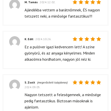
M. Tamás
2024.12.02.
Értékelés:
Ajándékba vettem a barátnőmnek, ÉS nagyon
5
/ 5
tetszett neki, a minősége fantasztikus!!!
K. Edit
2024.10.26.
Értékelés:
Ez a pulóver igazi kedvencem lett! A színe
5
/ 5
gyönyörű, és az anyaga kényelmes. Minden
alkaolmra hordhatom, nagyon jól néz ki.
S. Zsolt
(megerősített tulajdonos)
2024.09.05.
Értékelés:
5
/ 5
Nagyon tetszett a feleségemnek, a minősége
pedig fantasztikus. Biztosan másoknak is
ajánlom.