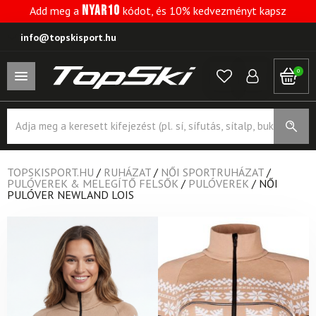
NYAR10
Add meg a
kódot, és 10% kedvezményt kapsz
info@topskisport.hu
0
Products
search
TOPSKISPORT.HU
/
RUHÁZAT
/
NŐI SPORTRUHÁZAT
/
PULÓVEREK & MELEGÍTŐ FELSŐK
/
PULÓVEREK
/
NŐI
PULÓVER NEWLAND LOIS