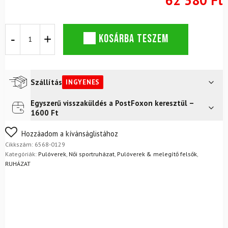
Női
KOSÁRBA TESZEM
pulóver
NEWLAND
Lois
mennyiség
Szállítás
INGYENES
Egyszerű visszaküldés a PostFoxon keresztül –
Futár a címre
Ingyenes
1600 Ft
FoxPost
Ingyenes
Nem biztos a választásában? Semmi gond – a terméket
Hozzáadom a kívánságlistához
egyszerűen visszaküldheti 14 napon belül, indoklás nélkül.
Cikkszám:
6568-0129
Mik a visszaküldés feltételei?
Kategóriák:
Pulóverek
,
Női sportruházat
,
Pulóverek & melegítő felsők
,
RUHÁZAT