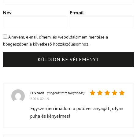
Név
E-mail
A nevem, e-mail címem, és weboldalcímem mentése a
böngészőben a következő hozzászólásomhoz.
H. Vivien
(megerősített tulajdonos)
2026.02.19.
Értékelés:
5
/ 5
Egyszerűen imádom a pulóver anyagát, olyan
puha és kényelmes!