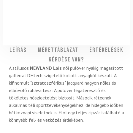
Leírás
Mérettáblázat
Értékelések
Kérdése van?
A stílusos
NEWLAND Lois
női pulóver nyakig magasított
gallérral DHtech szigetelő kötött anyagból készült. A
kifinomult "sztratoszférikus" jacquard nagyon nőies és
elbűvölő ruhává teszi. A pulóver légáteresztő és
tökéletes hőszigetelést biztosít. Második rétegnek
alkalmas téli sporttevékenységekhez, de hidegebb időben
hétköznapi viseletnek is. Elöl egy teljes cipzár található a
könnyebb fel- és vetkőzés érdekében.