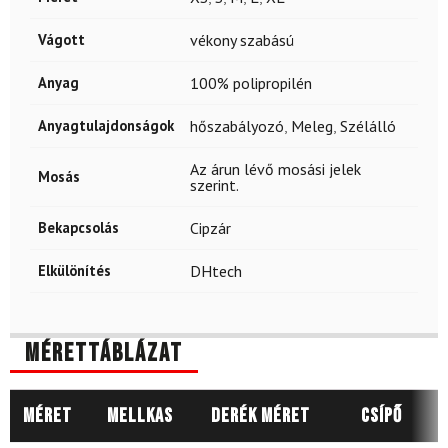
Vágott
vékony szabású
Anyag
100% polipropilén
Anyagtulajdonságok
hőszabályozó
,
Meleg
,
Szélálló
Az árun lévő mosási jelek
Mosás
szerint.
Bekapcsolás
Cipzár
Elkülönítés
DHtech
Mérettáblázat
Méret
Mellkas
Derék méret
Csípő