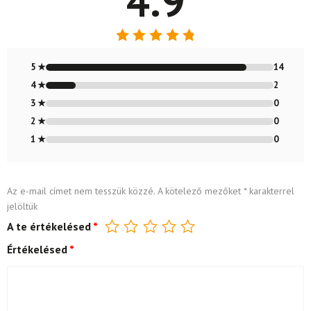
4.9
Értékelés:
4.88
/ 5
5 ★
14
4 ★
2
3 ★
0
2 ★
0
1 ★
0
Az e-mail címet nem tesszük közzé.
A kötelező mezőket
*
karakterrel
jelöltük
A te értékelésed
*
Értékelésed
*