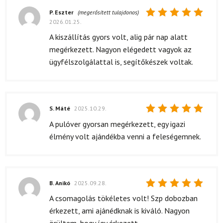
P. Eszter
(megerősített tulajdonos)
2026.01.25.
Értékelés:
5
/ 5
A kiszállítás gyors volt, alig pár nap alatt
megérkezett. Nagyon elégedett vagyok az
ügyfélszolgálattal is, segítőkészek voltak.
S. Máté
2025.10.29.
Értékelés:
A pulóver gyorsan megérkezett, egy igazi
5
/ 5
élmény volt ajándékba venni a feleségemnek.
B. Anikó
2025.09.28.
Értékelés:
A csomagolás tökéletes volt! Szp dobozban
5
/ 5
érkezett, ami ajánédknak is kiváló. Nagyon