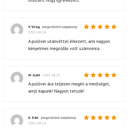
örültem, hogy így érkezett.
V. Virág
(megerősített tulajdonos)
2025.09.19.
Értékelés:
5
/ 5
A pulóver utánvéttel érkezett, ami nagyon
kényelmes megoldás volt számomra.
M. Judit
2025.04.25.
Értékelés:
A pulóver ára teljesen megéri a minőséget,
5
/ 5
amjt kapunk! Nagyon tetszik!
K. Edit
(megerősített tulajdonos)
2025.04.14.
Értékelés: