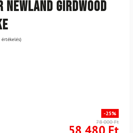
er NEWLAND Girdwood
ke
 értékelés)
-25%
78 000 Ft
58 480 Ft