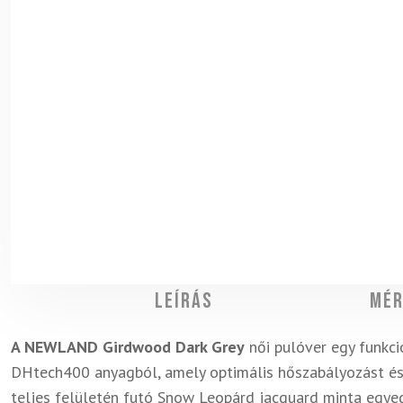
Leírás
Mér
A NEWLAND Girdwood Dark Grey
női pulóver egy funkcio
DHtech400 anyagból, amely optimális hőszabályozást és 
teljes felületén futó Snow Leopárd jacquard minta egye