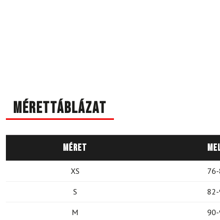
Mérettáblázat
Méret
Me
XS
76-
S
82-
M
90-