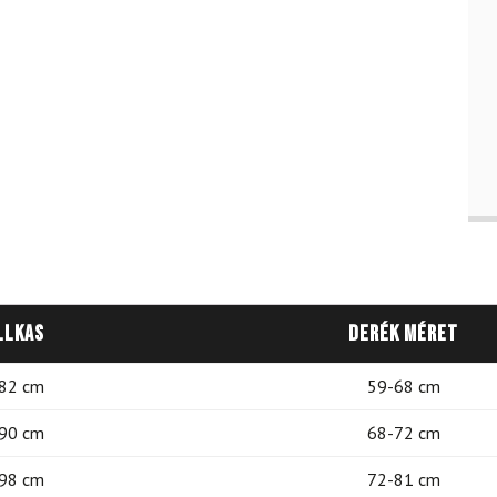
llkas
Derék méret
82 cm
59-68 cm
90 cm
68-72 cm
98 cm
72-81 cm