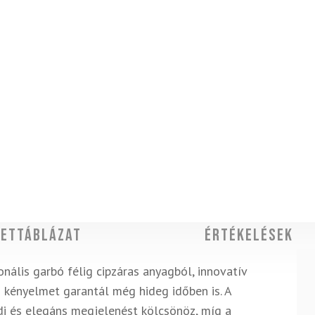
ettáblázat
Értékelések
nális garbó félig cipzáras anyagból, innovatív
kényelmet garantál még hideg időben is. A
di és elegáns megjelenést kölcsönöz, míg a