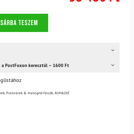
OSÁRBA TESZEM
s a PostFoxon keresztül – 1600 Ft
? Semmi gond – a terméket egyszerűen visszaküldheti 14
glistához
.
Mik a visszaküldés feltételei?
rek
,
Pulóverek & melegítő felsők
,
RUHÁZAT