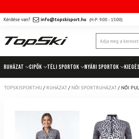
Kérdése van?
info@topskisport.hu
(
H-P: 9:00 - 15:00
)
Products
search
RUHÁZAT
Cipők
TÉLI SPORTOK
NYÁRI SPORTOK
KIEGÉ
TOPSKISPORT.HU
/
RUHÁZAT
/
NŐI SPORTRUHÁZAT
/
NŐI PU