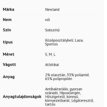
Márka
Newland
Nem
női
Szín
Sokszínű
Középosztálybeli
,
Laza
,
típus
Sportos
Méret
S
,
M
,
L
Vágott
Atlétikai
2% elasztán
,
33% poliamid
,
Anyag
65% polipropilén
Antibakteriális
,
gyorsan
száradó
,
Hipoallergén
,
Anyagtulajdonságok
Hőszigetelő
,
könnyű
,
környezetbarát
,
Légáteresztő
,
tartós