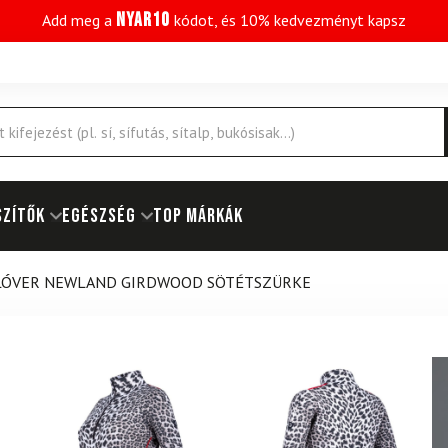
NYAR10
Add meg a
kódot, és 10% kedvezményt kapsz
SZÍTŐK
EGÉSZSÉG
Top márkák
LÓVER NEWLAND GIRDWOOD SÖTÉTSZÜRKE