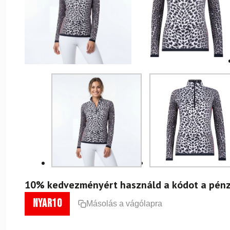
10% kedvezményért használd a kódot a pénz
nyar10
Másolás a vágólapra