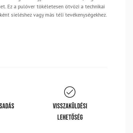
et. Ez a pulóver tökéletesen ötvözi a technikai
gként síeléshez vagy más téli tevékenységekhez.
csadás
Visszaküldési
lehetőség