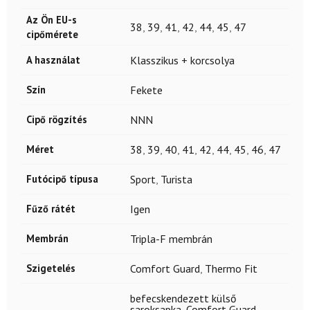
Az Ön EU-s
38
,
39
,
41
,
42
,
44
,
45
,
47
cipőmérete
A használat
Klasszikus + korcsolya
Szín
Fekete
Cipő rögzítés
NNN
Méret
38
,
39
,
40
,
41
,
42
,
44
,
45
,
46
,
47
Futócipő típusa
Sport
,
Turista
Fűző rátét
Igen
Membrán
Tripla-F membrán
Szigetelés
Comfort Guard
,
Thermo Fit
befecskendezett külső
saroksapka
,
Comfort Guard
,