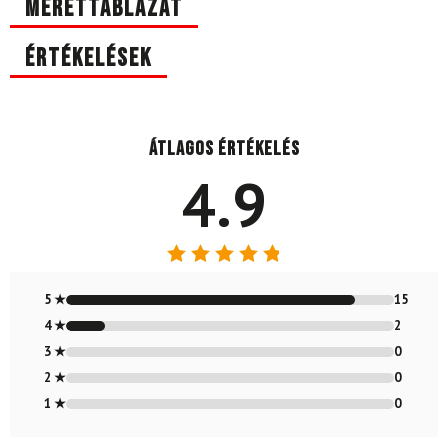
Mérettáblázat
Értékelések
Átlagos értékelés
4.9
Értékelés:
4.88
/ 5
5 ★
15
4 ★
2
3 ★
0
2 ★
0
1 ★
0