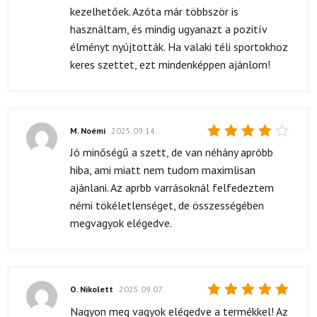
kezelhetőek. Azóta már többször is
használtam, és mindig ugyanazt a pozitív
élményt nyújtották. Ha valaki téli sportokhoz
keres szettet, ezt mindenképpen ajánlom!
M. Noémi
2025.09.14.
Értékelés:
Jó minőségű a szett, de van néhány apróbb
4
/ 5
hiba, ami miatt nem tudom maximlisan
ajánlani. Az aprbb varrásoknál felfedeztem
némi tökéletlenséget, de összességében
megvagyok elégedve.
O. Nikolett
2025.09.07.
Értékelés:
Nagyon meg vagyok elégedve a termékkel! Az