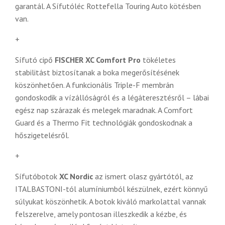
garantál. A Sífutóléc Rottefella Touring Auto kötésben
van.
+
Sífutó cipő
FISCHER XC Comfort Pro
tökéletes
stabilitást biztosítanak a boka megerősítésének
köszönhetően. A funkcionális Triple-F membrán
gondoskodik a vízállóságról és a légáteresztésről – lábai
egész nap szárazak és melegek maradnak. A Comfort
Guard és a Thermo Fit technológiák gondoskodnak a
hőszigetelésről.
+
Sífutóbotok
XC Nordic
az ismert olasz gyártótól, az
ITALBASTONI-tól alumíniumból készülnek, ezért könnyű
súlyukat köszönhetik. A botok kiváló markolattal vannak
felszerelve, amely pontosan illeszkedik a kézbe, és