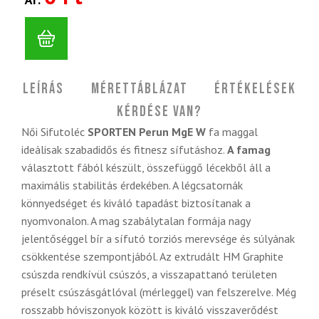
Leírás
Mérettáblázat
Értékelések
Kérdése van?
Női Sifutoléc
SPORTEN Perun MgE W
fa maggal
ideálisak szabadidős és fitnesz sífutáshoz.
A famag
választott fából készült, összefüggő lécekből áll a
maximális stabilitás érdekében. A légcsatornák
könnyedséget és kiváló tapadást biztosítanak a
nyomvonalon. A mag szabálytalan formája nagy
jelentőséggel bír a sífutó torziós merevsége és súlyának
csökkentése szempontjából. Az extrudált HM Graphite
csúszda rendkívül csúszós, a visszapattanó területen
préselt csúszásgátlóval (mérleggel) van felszerelve. Még
rosszabb hóviszonyok között is kiváló visszaverődést