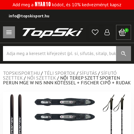
NYAR10
Add meg a
kódot, és 10% kedvezményt kapsz
info@topskisport.hu
0
Products
search
TOPSKISPORT.HU
/
TÉLI SPORTOK
/
SÍFUTÁS
/
SÍFUTÓ
SZETTEK
/
NŐI SZETTEK
/
NŐI TEREP SZETT SPORTEN
PERUN MGE W NIS NNN KÖTÉSSEL + FISCHER CIPŐ + RUDAK