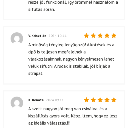
része jól funkcionál, így örömmel használom a
sífutás során.
V. Krisztián
2024.10.11.
Értékelés:
A minőség tényleg lenyűgöző! A kötések és a
5
/ 5
cipő is teljesen megfelelnek a
várakozásaimnak, nagyon kényelmesen lehet
velük sífutni. A rudak is stabilak, jól bírják a
strapát.
K. Renáta
2024.09.11.
Értékelés:
A szett nagyon jól meg van csinálva, és a
5
/ 5
kiszállítás gyors volt. Képz..ltem, hogy ez lesz
az ideális választás.!!!