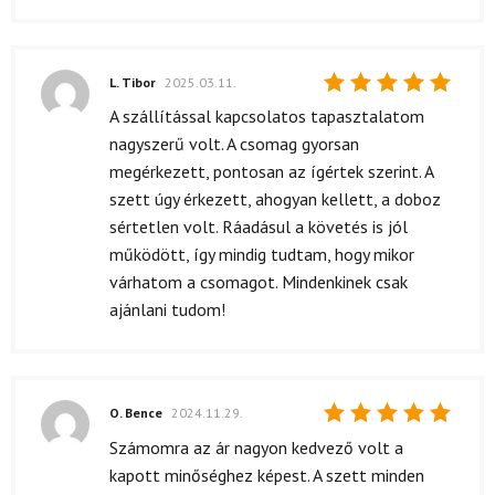
L. Tibor
2025.03.11.
Értékelés:
A szállítással kapcsolatos tapasztalatom
5
/ 5
nagyszerű volt. A csomag gyorsan
megérkezett, pontosan az ígértek szerint. A
szett úgy érkezett, ahogyan kellett, a doboz
sértetlen volt. Ráadásul a követés is jól
működött, így mindig tudtam, hogy mikor
várhatom a csomagot. Mindenkinek csak
ajánlani tudom!
O. Bence
2024.11.29.
Értékelés:
Számomra az ár nagyon kedvező volt a
5
/ 5
kapott minőséghez képest. A szett minden