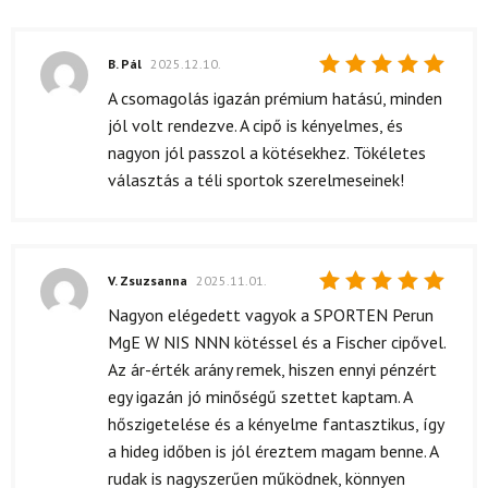
B. Pál
2025.12.10.
Értékelés:
A csomagolás igazán prémium hatású, minden
5
/ 5
jól volt rendezve. A cipő is kényelmes, és
nagyon jól passzol a kötésekhez. Tökéletes
választás a téli sportok szerelmeseinek!
V. Zsuzsanna
2025.11.01.
Értékelés:
Nagyon elégedett vagyok a SPORTEN Perun
5
/ 5
MgE W NIS NNN kötéssel és a Fischer cipővel.
Az ár-érték arány remek, hiszen ennyi pénzért
egy igazán jó minőségű szettet kaptam. A
hőszigetelése és a kényelme fantasztikus, így
a hideg időben is jól éreztem magam benne. A
rudak is nagyszerűen működnek, könnyen