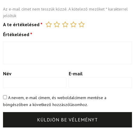
Az e-mail címet nem tesszük közzé.
A kötelező mezőket
*
karakterrel
jelöltük
A te értékelésed
*
Értékelésed
*
Név
E-mail
A nevem, e-mail címem, és weboldalcímem mentése a
böngészőben a következő hozzászólásomhoz.