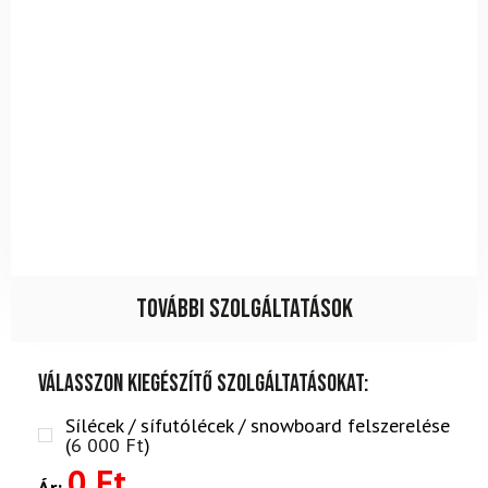
További szolgáltatások
Válasszon kiegészítő szolgáltatásokat:
Sílécek / sífutólécek / snowboard felszerelése
(
6 000
Ft
)
0 Ft
Ár: