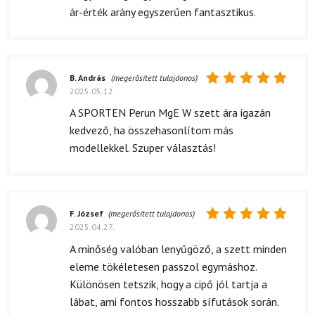
5
/ 5
ár-érték arány egyszerűen fantasztikus.
B. András
(megerősített tulajdonos)
2025.05.12.
Értékelés:
5
/ 5
A SPORTEN Perun MgE W szett ára igazán
kedvező, ha összehasonlítom más
modellekkel. Szuper választás!
F. József
(megerősített tulajdonos)
2025.04.27.
Értékelés:
5
/ 5
A minőség valóban lenyűgöző, a szett minden
eleme tökéletesen passzol egymáshoz.
Különösen tetszik, hogy a cipő jól tartja a
lábat, ami fontos hosszabb sífutások során.