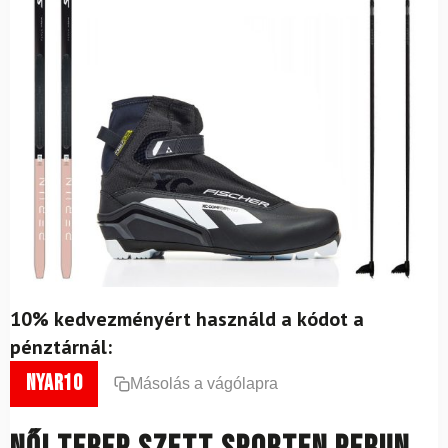
10% kedvezményért használd a kódot a
pénztárnál:
nyar10
Másolás a vágólapra