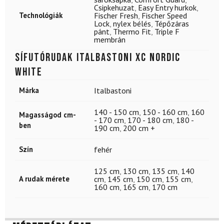
Csipkehuzat
,
Easy Entry hurkok
,
Technológiák
Fischer Fresh
,
Fischer Speed
Lock
,
nylex bélés
,
Tépőzáras
pánt
,
Thermo Fit
,
Triple F
membrán
Sífutórudak ITALBASTONI XC Nordic
White
Márka
Italbastoni
140 - 150 cm
,
150 - 160 cm
,
160
Magasságod cm-
- 170 cm
,
170 - 180 cm
,
180 -
ben
190 cm
,
200 cm +
Szín
fehér
125 cm
,
130 cm
,
135 cm
,
140
A rudak mérete
cm
,
145 cm
,
150 cm
,
155 cm
,
160 cm
,
165 cm
,
170 cm