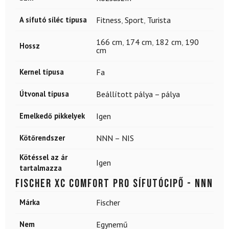
A sífutó síléc típusa
Fitness
,
Sport
,
Turista
166 cm
,
174 cm
,
182 cm
,
190
Hossz
cm
Kernel típusa
Fa
Útvonal típusa
Beállított pálya – pálya
Emelkedő pikkelyek
Igen
Kötőrendszer
NNN – NIS
Kötéssel az ár
Igen
tartalmazza
FISCHER XC Comfort Pro sífutócipő - NNN
Márka
Fischer
Nem
Egynemű