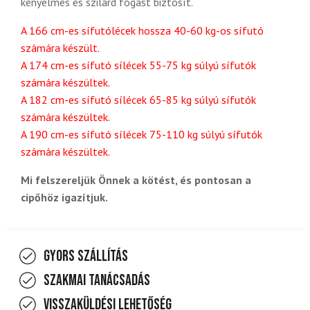
kényelmes és szilárd fogást biztosít.
A 166 cm-es sífutólécek hossza 40-60 kg-os sífutó
számára készült.
A 174 cm-es sífutó sílécek 55-75 kg súlyú sífutók
számára készültek.
A 182 cm-es sífutó sílécek 65-85 kg súlyú sífutók
számára készültek.
A 190 cm-es sífutó sílécek 75-110 kg súlyú sífutók
számára készültek.
Mi felszereljük Önnek a kötést, és pontosan a
cipőhöz igazítjuk.
Gyors szállítás
Szakmai tanácsadás
Visszaküldési lehetőség