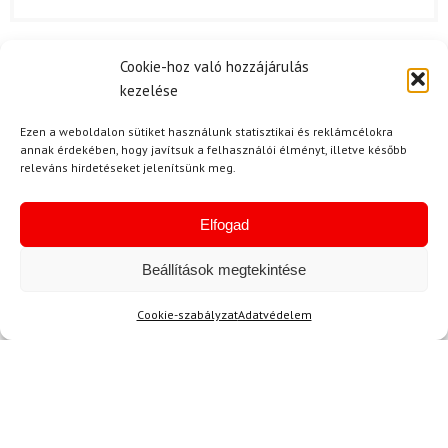
Cookie-hoz való hozzájárulás
S. Emese
2024.08.26.
kezelése
Értékelés:
Kiváló minőségű szett, minden részletre
5
/ 5
odafigyeltek. Tökéletes választás a sífutás
Ezen a weboldalon sütiket használunk statisztikai és reklámcélokra
annak érdekében, hogy javítsuk a felhasználói élményt, illetve később
szerelmeseinek!
releváns hirdetéseket jelenítsünk meg.
Elfogad
K. László
2024.08.19.
Beállítások megtekintése
Értékelés:
A minőség igazán meggyőző, a sífutás során
5
/ 5
nagyon jól teljesít ez a szett. Az anyagok
Cookie-szabályzat
Adatvédelem
kellemes tapintásúak, és jól szigetelnek.
S. János
2024.08.08.