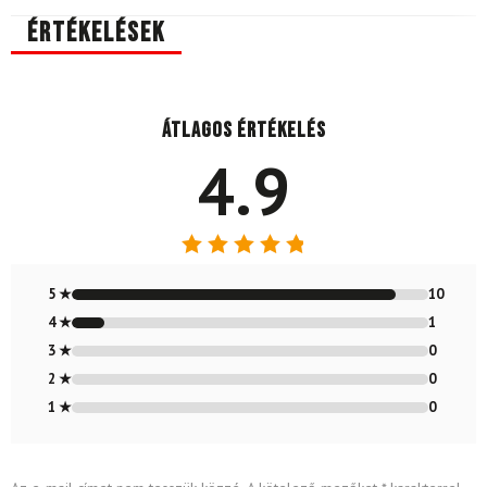
Értékelések
Átlagos értékelés
4.9
Értékelés:
4.91
/ 5
5 ★
10
4 ★
1
3 ★
0
2 ★
0
1 ★
0