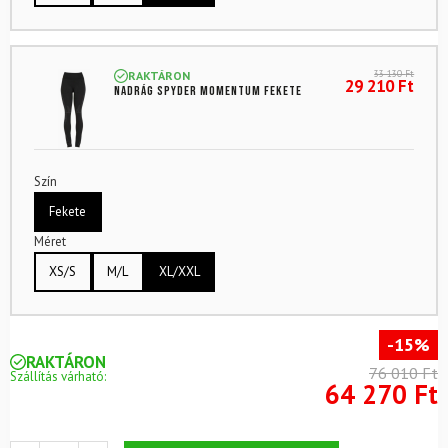
33 130
Ft
RAKTÁRON
29 210
Ft
Nadrág SPYDER Momentum Fekete
Szín
Fekete
Méret
XS/S
M/L
XL/XXL
-15%
RAKTÁRON
76 010 Ft
Szállítás várható:
64 270 Ft