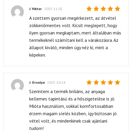
J. Viktor
2025.11.02.
Értékelés:
A szettem gyorsan megérkezett, az átvétel
5
/ 5
zökkenőmentes volt. Kicsit meglepett, hogy
ilyen gyorsan megkaptam, mert általában más
termékeknél számítani kell a várakozásra. Az
állapot kiváló, minden úgy néz ki, mint a
képeken.
J. Orsolya
2025.10.14.
Értékelés:
Szerintem a termék briliáns, az anyaga
5
/ 5
kellemes tapintású és a hőszigetelése is jó.
Mióta használom, sokkal komfortosabban
érzem magam síelés közben, így biztosan jó
vétel volt, és mindenkinek csak ajánlani
tudom!