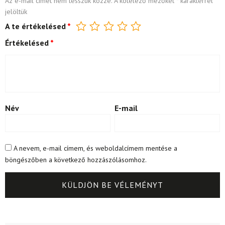
Az e-mail címet nem tesszük közzé.
A kötelező mezőket
*
karakterrel
jelöltük
A te értékelésed
*
Értékelésed
*
Név
E-mail
A nevem, e-mail címem, és weboldalcímem mentése a
böngészőben a következő hozzászólásomhoz.