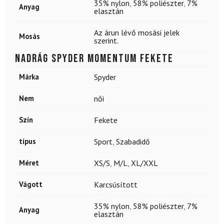
35% nylon
,
58% poliészter
,
7%
Anyag
elasztán
Az árun lévő mosási jelek
Mosás
szerint.
Nadrág SPYDER Momentum Fekete
Márka
Spyder
Nem
női
Szín
Fekete
típus
Sport
,
Szabadidő
Méret
XS/S
,
M/L
,
XL/XXL
Vágott
Karcsúsított
35% nylon
,
58% poliészter
,
7%
Anyag
elasztán