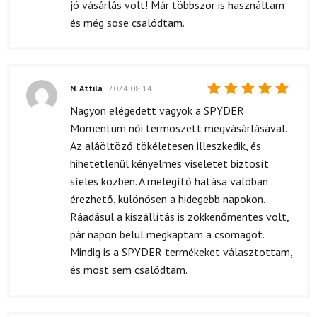
jó vásárlás volt! Már többször is használtam
és még sose csalódtam.
N. Attila
2024.08.14.
Értékelés:
Nagyon elégedett vagyok a SPYDER
5
/ 5
Momentum női termoszett megvásárlásával.
Az aláöltöző tökéletesen illeszkedik, és
hihetetlenül kényelmes viseletet biztosít
síelés közben. A melegítő hatása valóban
érezhető, különösen a hidegebb napokon.
Ráadásul a kiszállítás is zökkenőmentes volt,
pár napon belül megkaptam a csomagot.
Mindig is a SPYDER termékeket választottam,
és most sem csalódtam.