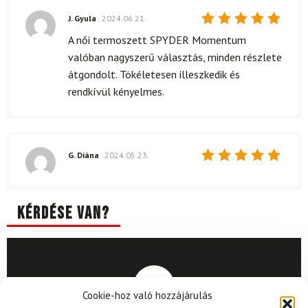
J. Gyula
2024.06.21.
Értékelés:
A női termoszett SPYDER Momentum
5
/ 5
valóban nagyszerű választás, minden részlete
átgondolt. Tökéletesen illeszkedik és
rendkívül kényelmes.
G. Diána
2024.05.23.
Értékelés:
5
/ 5
Kérdése van?
Cookie-hoz való hozzájárulás