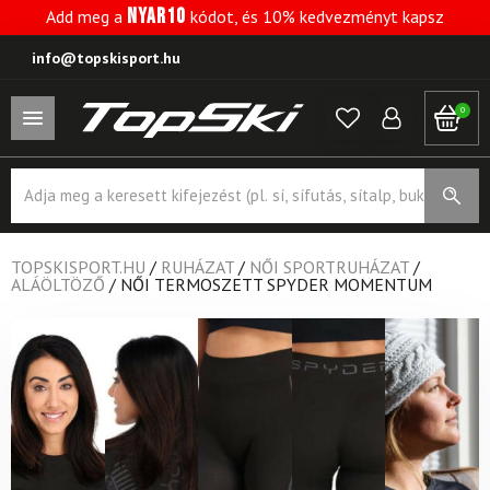
NYAR10
Add meg a
kódot, és 10% kedvezményt kapsz
info@topskisport.hu
0
Products
search
TOPSKISPORT.HU
/
RUHÁZAT
/
NŐI SPORTRUHÁZAT
/
ALÁÖLTÖZŐ
/
NŐI TERMOSZETT SPYDER MOMENTUM