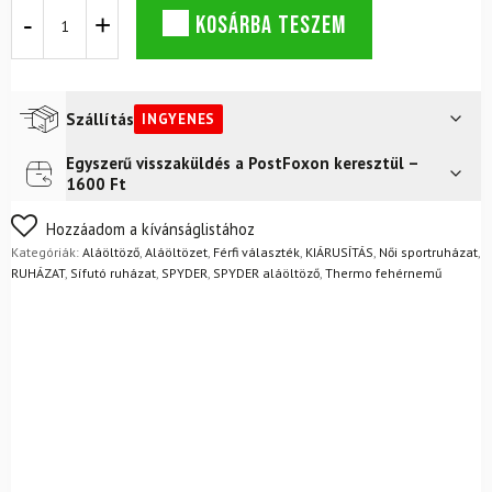
Női
KOSÁRBA TESZEM
termoszett
SPYDER
Momentum
mennyiség
Szállítás
INGYENES
Egyszerű visszaküldés a PostFoxon keresztül –
Futár a címre
Ingyenes
1600 Ft
FoxPost
Ingyenes
Nem biztos a választásában? Semmi gond – a terméket
Hozzáadom a kívánságlistához
egyszerűen visszaküldheti 14 napon belül, indoklás nélkül.
Kategóriák:
Aláöltöző
,
Aláöltözet
,
Férfi választék
,
KIÁRUSÍTÁS
,
Női sportruházat
,
Mik a visszaküldés feltételei?
RUHÁZAT
,
Sífutó ruházat
,
SPYDER
,
SPYDER aláöltöző
,
Thermo fehérnemű