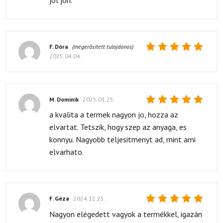
jól jön.
F. Dóra
(megerősített tulajdonos)
2025.04.04.
Értékelés:
5
/ 5
M. Dominik
2025.01.25.
Értékelés:
a kvalita a termek nagyon jo, hozza az
5
/ 5
elvartat. Tetszik, hogy szep az anyaga, es
konnyu. Nagyobb teljesitmenyt ad, mint ami
elvarhato.
F. Géza
2024.12.25.
Értékelés:
Nagyon elégedett vagyok a termékkel, igazán
5
/ 5