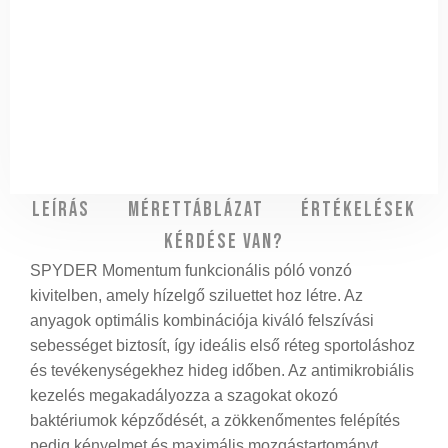
Leírás
Mérettáblázat
Értékelések
Kérdése van?
SPYDER Momentum funkcionális póló vonzó
kivitelben, amely hízelgő sziluettet hoz létre. Az
anyagok optimális kombinációja kiváló felszívási
sebességet biztosít, így ideális első réteg sportoláshoz
és tevékenységekhez hideg időben. Az antimikrobiális
kezelés megakadályozza a szagokat okozó
baktériumok képződését, a zökkenőmentes felépítés
pedig kényelmet és maximális mozgástartományt