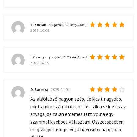
K. Zoltán
(megerősített tulajdonos)
2025.10.08.
Értékelés:
5
/ 5
J. Orsolya
(megerősített tulajdonos)
2025.06.19.
Értékelés:
5
/ 5
O. Barbara
2025.04.04.
Értékelés:
Az aláöltöző nagyon szép, de kicsit nagyobb,
4
/ 5
mint amire számítottam. Tetszik a színe és az
anyaga, de talán érdemes lett volna egy
számmal kisebbet választani. Összességében
meg vagyok elégedve, a hűvösebb napokban