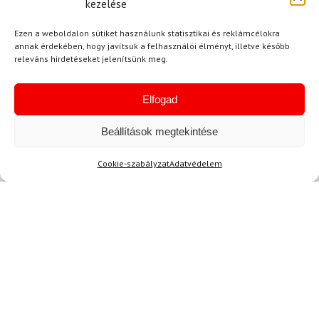
kezelése
Kérdése van?
Ezen a weboldalon sütiket használunk statisztikai és reklámcélokra
info@topskisport.hu
annak érdekében, hogy javítsuk a felhasználói élményt, illetve később
releváns hirdetéseket jelenítsünk meg.
Elfogad
Név
Beállítások megtekintése
Cookie-szabályzat
Adatvédelem
E-mail
Az üzeneted