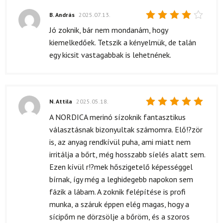
B. András
2025.07.13.
Értékelés:
Jó zoknik, bár nem mondanám, hogy
4
/ 5
kiemelkedőek. Tetszik a kényelmük, de talán
egy kicsit vastagabbak is lehetnének.
N. Attila
2025.05.18.
Értékelés:
A NORDICA merinó sízoknik fantasztikus
5
/ 5
választásnak bizonyultak számomra. Elő!?zör
is, az anyag rendkívül puha, ami miatt nem
irritálja a bőrt, még hosszabb síelés alatt sem.
Ezen kívül r!?mek hőszigetelő képességgel
bírnak, így még a leghidegebb napokon sem
fázik a lábam. A zoknik felépítése is profi
munka, a száruk éppen elég magas, hogy a
sícipőm ne dörzsölje a bőröm, és a szoros