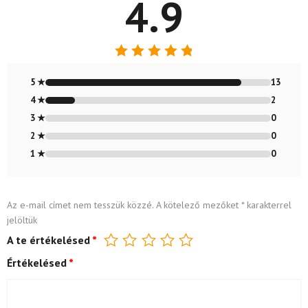
4.9
Értékelés:
4.87
/ 5
5 ★
13
4 ★
2
3 ★
0
2 ★
0
1 ★
0
Az e-mail címet nem tesszük közzé.
A kötelező mezőket
*
karakterrel
jelöltük
A te értékelésed
*
Értékelésed
*