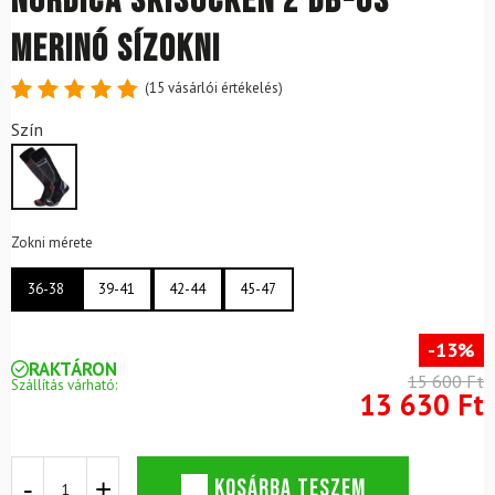
NORDICA Skisocken 2 db-os
merinó sízokni
(
15
vásárlói értékelés)
Értékelés
15
Szín
4.87
az
5-ből,
értékelés
alapján
Zokni mérete
36-38
39-41
42-44
45-47
-13%
RAKTÁRON
15 600 Ft
Szállítás várható:
13 630 Ft
NORDICA
KOSÁRBA TESZEM