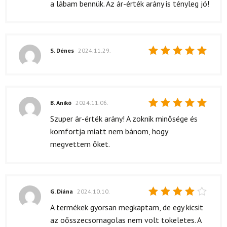
a lábam bennük. Az ár-érték arány is tényleg jó!
S. Dénes
2024.11.29.
Értékelés:
5
/ 5
B. Anikó
2024.11.06.
Értékelés:
Szuper ár-érték arány! A zoknik minősége és
5
/ 5
komfortja miatt nem bánom, hogy
megvettem őket.
G. Diána
2024.10.10.
Értékelés:
A termékek gyorsan megkaptam, de egy kicsit
4
/ 5
az oősszecsomagolas nem volt tokeletes. A