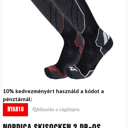
10% kedvezményért használd a kódot a
pénztárnál:
nyar10
Másolás a vágólapra