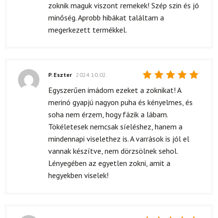
zoknik maguk viszont remekek! Szép szin és jó
minőség. Aprobb hibákat találtam a
megerkezett termékkel.
P. Eszter
2024.10.02.
Értékelés:
Egyszerűen imádom ezeket a zoknikat! A
5
/ 5
merinó gyapjú nagyon puha és kényelmes, és
soha nem érzem, hogy fázik a lábam.
Tökéletesek nemcsak síeléshez, hanem a
mindennapi viselethez is. A varrások is jól el
vannak készítve, nem dörzsölnek sehol.
Lényegében az egyetlen zokni, amit a
hegyekben viselek!