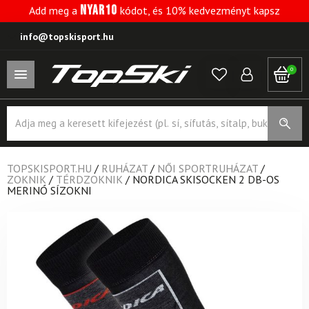
NYAR10
Add meg a
kódot, és 10% kedvezményt kapsz
info@topskisport.hu
0
Products
search
TOPSKISPORT.HU
/
RUHÁZAT
/
NŐI SPORTRUHÁZAT
/
ZOKNIK
/
TÉRDZOKNIK
/
NORDICA SKISOCKEN 2 DB-OS
MERINÓ SÍZOKNI