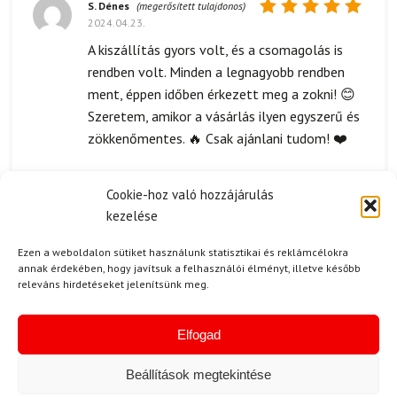
S. Dénes
(megerősített tulajdonos)
2024.04.23.
Értékelés:
5
/ 5
A kiszállítás gyors volt, és a csomagolás is
rendben volt. Minden a legnagyobb rendben
ment, éppen időben érkezett meg a zokni! 😊
Szeretem, amikor a vásárlás ilyen egyszerű és
zökkenőmentes. 🔥 Csak ajánlani tudom! ❤️
Cookie-hoz való hozzájárulás
kezelése
F. Géza
(megerősített tulajdonos)
2024.02.28.
Értékelés:
Ezen a weboldalon sütiket használunk statisztikai és reklámcélokra
5
/ 5
A zoknik minősége fantasztikus! Kényelmesek
annak érdekében, hogy javítsuk a felhasználói élményt, illetve később
releváns hirdetéseket jelenítsünk meg.
és melegek, amit síelés közben nagyon
értékelek.
Elfogad
Kérdése van?
Beállítások megtekintése