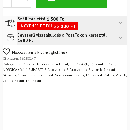
Skisocken
2
db-
os
1 500
Ft
Szállítás ettől
merinó
35 000
FT
INGYENES ETTŐL
sízokni
mennyiség
Egyszerű visszaküldés a PostFoxon keresztül –
Futár a címre
2 400
Ft
1600 Ft
FoxPost
1 500
Ft
Nem biztos a választásában? Semmi gond – a terméket
Hozzáadom a kívánságlistához
egyszerűen visszaküldheti 14 napon belül, indoklás nélkül.
Cikkszám:
96280147
Mik a visszaküldés feltételei?
Kategóriák:
Térdzoknik
,
Férfi sportruházat
,
Kiegészítők
,
Női sportruházat
,
NORDICA sícipő
,
RUHÁZAT
,
Sífutó zoknik
,
Sífutó zoknik
,
Sízoknik
,
Sízoknik
,
Sízoknik
,
Snowboard bakancsok
,
Snowboard zoknik
,
Térdzoknik
,
Zoknik
,
Zoknik
,
Zoknik
,
Zoknik, térdzoknik