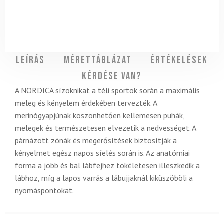
Leírás
Mérettáblázat
Értékelések
Kérdése van?
A NORDICA sízoknikat a téli sportok során a maximális
meleg és kényelem érdekében tervezték. A
merinógyapjúnak köszönhetően kellemesen puhák,
melegek és természetesen elvezetik a nedvességet. A
párnázott zónák és megerősítések biztosítják a
kényelmet egész napos síelés során is. Az anatómiai
forma a jobb és bal lábfejhez tökéletesen illeszkedik a
lábhoz, míg a lapos varrás a lábujjaknál kiküszöböli a
nyomáspontokat.