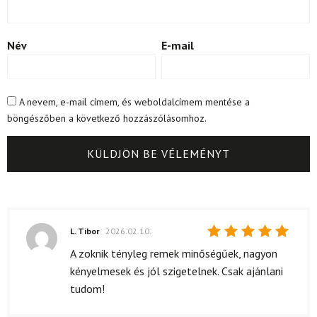
Név
E-mail
A nevem, e-mail címem, és weboldalcímem mentése a
böngészőben a következő hozzászólásomhoz.
L. Tibor
2026.02.10.
Értékelés:
A zoknik tényleg remek minőségűek, nagyon
5
/ 5
kényelmesek és jól szigetelnek. Csak ajánlani
tudom!