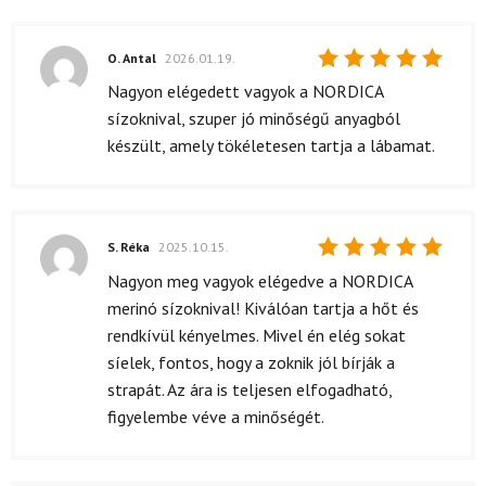
O. Antal
2026.01.19.
Értékelés:
Nagyon elégedett vagyok a NORDICA
5
/ 5
sízoknival, szuper jó minőségű anyagból
készült, amely tökéletesen tartja a lábamat.
S. Réka
2025.10.15.
Értékelés:
Nagyon meg vagyok elégedve a NORDICA
5
/ 5
merinó sízoknival! Kiválóan tartja a hőt és
rendkívül kényelmes. Mivel én elég sokat
síelek, fontos, hogy a zoknik jól bírják a
strapát. Az ára is teljesen elfogadható,
figyelembe véve a minőségét.