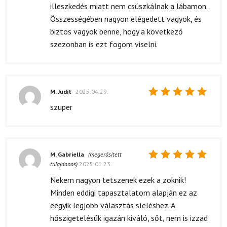
illeszkedés miatt nem csúszkálnak a lábamon.
Összességében nagyon elégedett vagyok, és
biztos vagyok benne, hogy a következő
szezonban is ezt fogom viselni.
M. Judit
2025.04.29.
Értékelés:
szuper
5
/ 5
M. Gabriella
(megerősített
tulajdonos)
2025.01.23.
Értékelés:
5
/ 5
Nekem nagyon tetszenek ezek a zoknik!
Minden eddigi tapasztalatom alapján ez az
eegyik legjobb választás síeléshez. A
hőszigetelésük igazán kiváló, sőt, nem is izzad