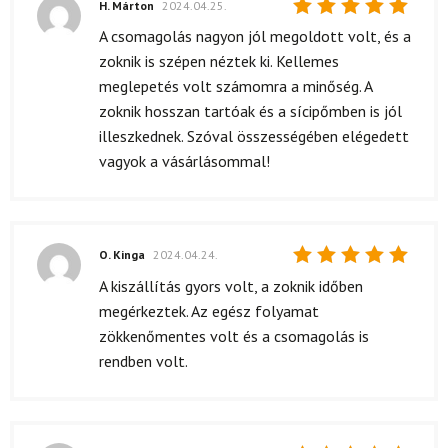
H. Márton
2024.04.25.
Értékelés:
A csomagolás nagyon jól megoldott volt, és a
5
/ 5
zoknik is szépen néztek ki. Kellemes
meglepetés volt számomra a minőség. A
zoknik hosszan tartóak és a sícipőmben is jól
illeszkednek. Szóval összességében elégedett
vagyok a vásárlásommal!
O. Kinga
2024.04.24.
Értékelés:
A kiszállítás gyors volt, a zoknik időben
5
/ 5
megérkeztek. Az egész folyamat
zökkenőmentes volt és a csomagolás is
rendben volt.