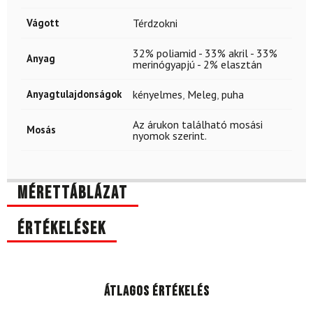
Vágott
Térdzokni
32% poliamid - 33% akril - 33%
Anyag
merinógyapjú - 2% elasztán
Anyagtulajdonságok
kényelmes
,
Meleg
,
puha
Az árukon található mosási
Mosás
nyomok szerint.
Mérettáblázat
Értékelések
Átlagos értékelés