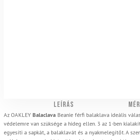
Leírás
Mér
Az OAKLEY
Balaclava
Beanie férfi balaklava ideális vála
védelemre van szüksége a hideg ellen. 3 az 1-ben kialak
egyesíti a sapkát, a balaklavát és a nyakmelegítőt. A s