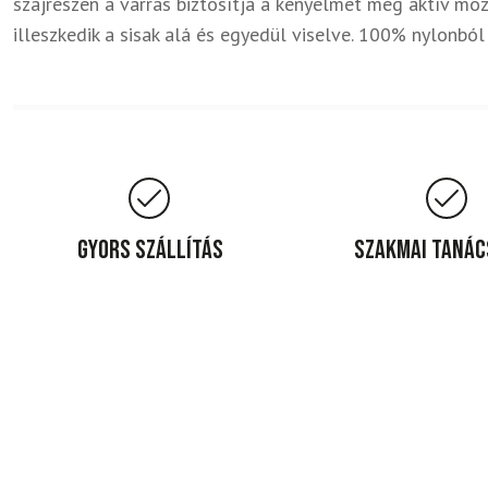
szájrészen a varrás biztosítja a kényelmet még aktív mozg
illeszkedik a sisak alá és egyedül viselve. 100% nylonból 
Gyors szállítás
Szakmai taná