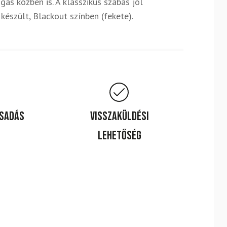
ás közben is. A klasszikus szabás jól
készült, Blackout színben (fekete).
csadás
Visszaküldési
lehetőség