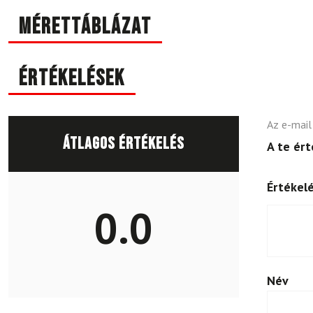
Mérettáblázat
Értékelések
Az e-mail
Átlagos értékelés
A te ér
Értékel
0.0
Név