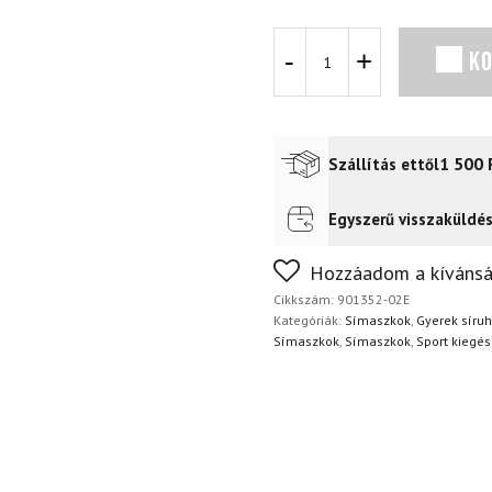
OAKLEY
K
Balaclava
Beanie
mennyiség
1 500
Szállítás ettől
Egyszerű visszaküldé
Futár a címre
2 400
Ft
FoxPost
1 500
Ft
Nem biztos a választásában
Hozzáadom a kívánsá
napon belül, indoklás nélkül
Cikkszám:
901352-02E
Kategóriák:
Símaszkok
,
Gyerek síru
Símaszkok
,
Símaszkok
,
Sport kiegés