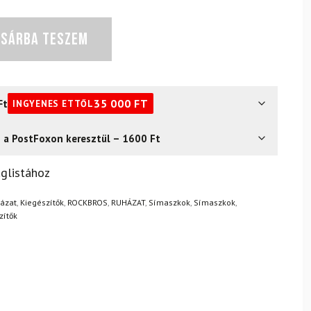
OSÁRBA TESZEM
Ft
35 000
FT
INGYENES ETTŐL
s a PostFoxon keresztül – 1600 Ft
? Semmi gond – a terméket egyszerűen visszaküldheti 14
glistához
.
Mik a visszaküldés feltételei?
házat
,
Kiegészítők
,
ROCKBROS
,
RUHÁZAT
,
Símaszkok
,
Símaszkok
,
zítők