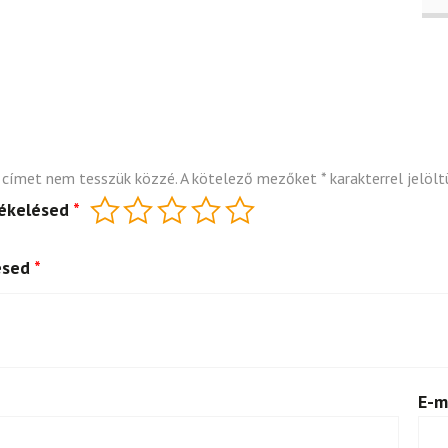
 címet nem tesszük közzé.
A kötelező mezőket
*
karakterrel jelölt
tékelésed
*
ésed
*
E-m