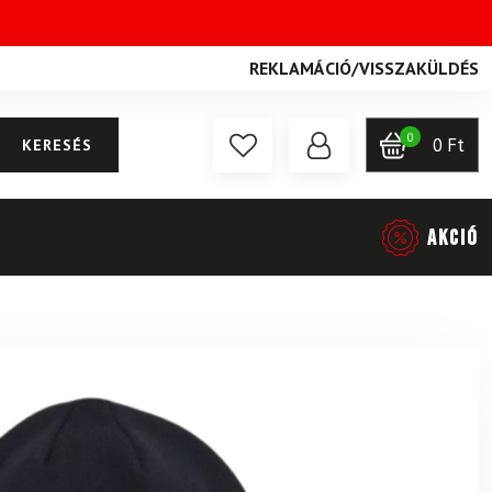
REKLAMÁCIÓ
/
VISSZAKÜLDÉS
0
0
Ft
KERESÉS
AKCIÓ