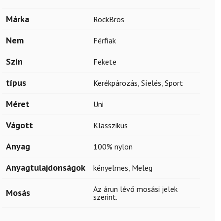
Márka
RockBros
Nem
Férfiak
Szín
Fekete
típus
Kerékpározás
,
Síelés
,
Sport
Méret
Uni
Vágott
Klasszikus
Anyag
100% nylon
Anyagtulajdonságok
kényelmes
,
Meleg
Az árun lévő mosási jelek
Mosás
szerint.