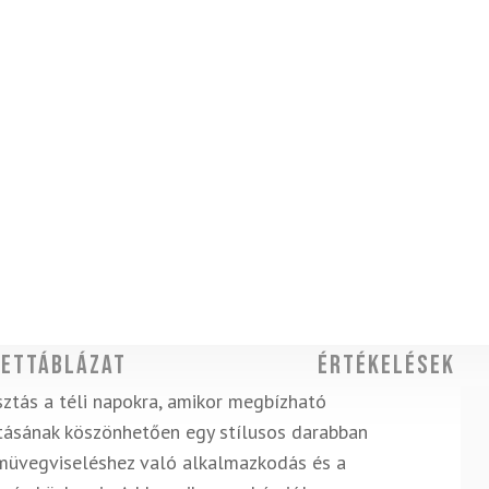
ettáblázat
Értékelések
sztás a téli napokra, amikor megbízható
ításának köszönhetően egy stílusos darabban
zemüvegviseléshez való alkalmazkodás és a