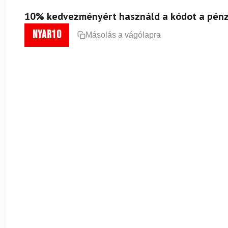
10% kedvezményért használd a kódot a pénz
nyar10
Másolás a vágólapra