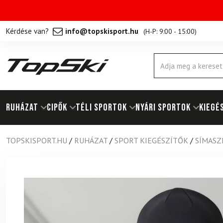
Kérdése van?
info@topskisport.hu
(
H-P: 9:00 - 15:00
)
Products
search
RUHÁZAT
Cipők
TÉLI SPORTOK
NYÁRI SPORTOK
KIEGÉ
TOPSKISPORT.HU
/
RUHÁZAT
/
SPORT KIEGÉSZÍTŐK
/
SÍMASZ