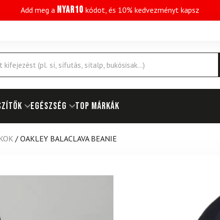
NYAR10
Add meg a
kódot, és 10% kedvezményt kapsz
SZÍTŐK
EGÉSZSÉG
Top márkák
KOK
/
OAKLEY BALACLAVA BEANIE