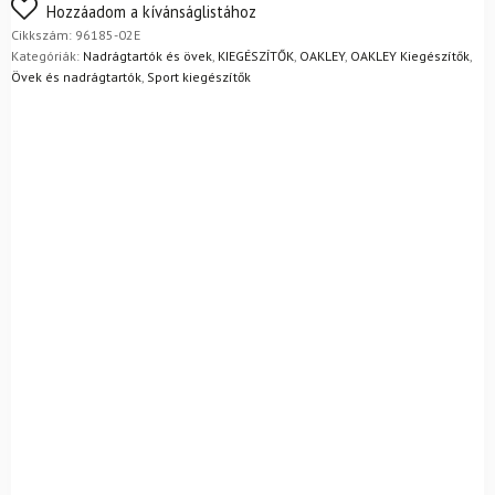
Nem biztos a választásában? Semmi gond – a terméket
Hozzáadom a kívánságlistához
egyszerűen visszaküldheti 14 napon belül, indoklás nélkül.
Cikkszám:
96185-02E
Mik a visszaküldés feltételei?
Kategóriák:
Nadrágtartók és övek
,
KIEGÉSZÍTŐK
,
OAKLEY
,
OAKLEY Kiegészítők
,
Övek és nadrágtartók
,
Sport kiegészítők