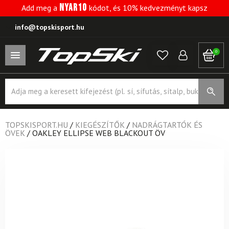
NYAR10
Add meg a
kódot, és 10% kedvezményt kapsz
info@topskisport.hu
0
Products
search
TOPSKISPORT.HU
/
KIEGÉSZÍTŐK
/
NADRÁGTARTÓK ÉS
ÖVEK
/
OAKLEY ELLIPSE WEB BLACKOUT ÖV