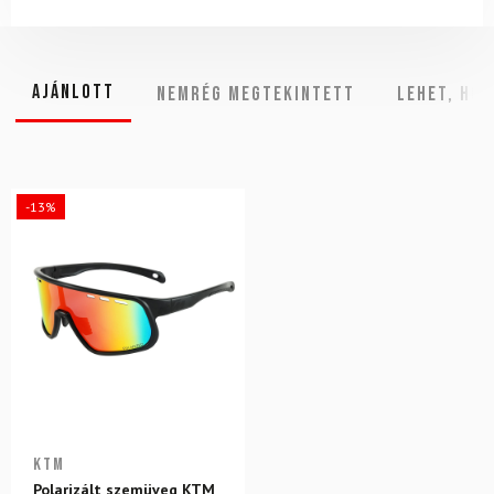
Ajánlott
NEMRÉG MEGTEKINTETT
Lehet, hog
-13%
KTM
Polarizált szemüveg KTM