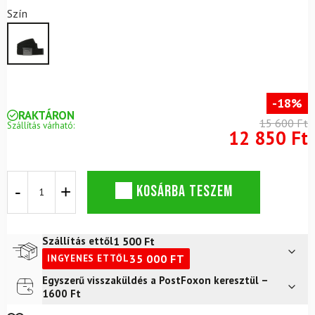
Szín
-18%
RAKTÁRON
15 600 Ft
Szállítás várható:
12 850 Ft
OAKLEY
KOSÁRBA TESZEM
Ellipse
Web
Blackout
öv
1 500
Ft
Szállítás ettől
mennyiség
35 000
FT
INGYENES ETTŐL
Egyszerű visszaküldés a PostFoxon keresztül –
Futár a címre
2 400
Ft
1600 Ft
FoxPost
1 500
Ft