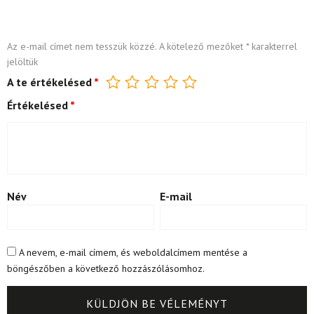
Az e-mail címet nem tesszük közzé.
A kötelező mezőket
*
karakterrel
jelöltük
A te értékelésed
*
Értékelésed
*
Név
E-mail
A nevem, e-mail címem, és weboldalcímem mentése a
böngészőben a következő hozzászólásomhoz.