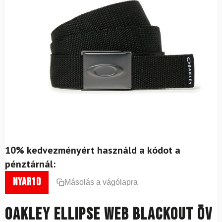
10% kedvezményért használd a kódot a
pénztárnál:
nyar10
Másolás a vágólapra
OAKLEY Ellipse Web Blackout öv