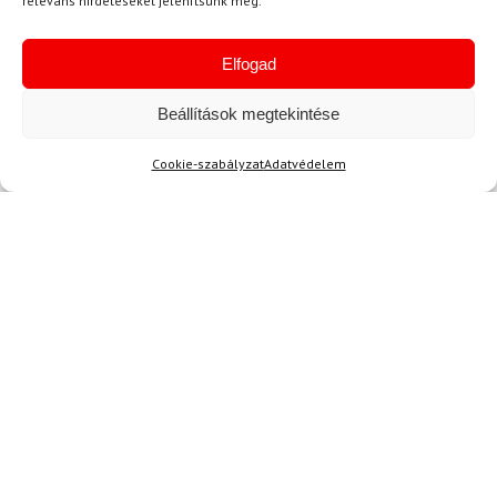
releváns hirdetéseket jelenítsünk meg.
Elfogad
Akció
Beállítások megtekintése
Cookie-szabályzat
Adatvédelem
TERMÉKEK BEMUTATÁSA HASZNÁLAT KÖZBEN
SZERETNE ELSŐKÉNT ÉRTESÜLNI AZ
ÚJDONSÁGAINKRÓL?
Olvassa hírleveleinket!
AKCIÓS
HÍREK
KIÁRUSÍTÁSOK