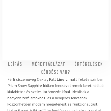
Leírás
Mérettáblázat
Értékelések
Kérdése van?
Férfi síszemüveg Oakley
Fall Line L
matt fekete színben
Prizm Snow Sapphire Iridium lencsével remek keret nélküli
kialakítást és széles látómezőt kínál. Ideálisak a
nagyobb férfi arcokhoz, és a hengeres lencsének
köszönhetően modern megjelenést és funkcionalitást
biztosítanak. A Prizm™ technológia növeli a kontrasztot