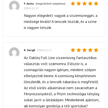
F. Anita
(megerősített tulajdonos)
2024.11.17.
Értékelés:
5
/ 5
Nagyon elégedett vagyok a síszemüveggel, a
minősége kiváló! A lencsék tiszták, és a színe
is nagyon tetszik.
K. Gergő
2024.11.17.
Értékelés:
Az Oakley Fall Line síszemüveg fantasztikus
5
/ 5
választás volt számomra. Először is, a
csomagolás nagyon igényes, mindent szépen
elhelyeztek benne. A szemüveg kényelmesen
illeszkedik, és a lencsék takarása is megfelelő.
Az első síelés alkalmával nem zavarodtam a
fényviszonyoktól, a Prizm technológia tényleg
sokat javít a látásképen. Mindenkinek ajánlom,
aki komolyan gondolja a téli sportokat!