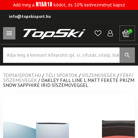
NYAR10
Add meg a
kódot, és 10% kedvezményt kapsz
info@topskisport.hu
0
Products
search
TOPSKISPORT.HU
/
TÉLI SPORTOK
/
SÍSZEMÜVEGEK
/
FÉRFI
SÍSZEMÜVEGEK
/
OAKLEY FALL LINE L MATT FEKETE PRIZM
SNOW SAPPHIRE IRID SÍSZEMÜVEGGEL