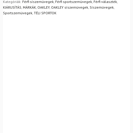
Mik a visszaküldés feltételei?
Kategóriák:
Férfi síszemüvegek
,
Férfi sportszemüvegek
,
Férfi választék
,
KIÁRUSÍTÁS
,
MÁRKÁK
,
OAKLEY
,
OAKLEY síszemüvegek
,
Síszemüvegek
,
Sportszemüvegek
,
TÉLI SPORTOK