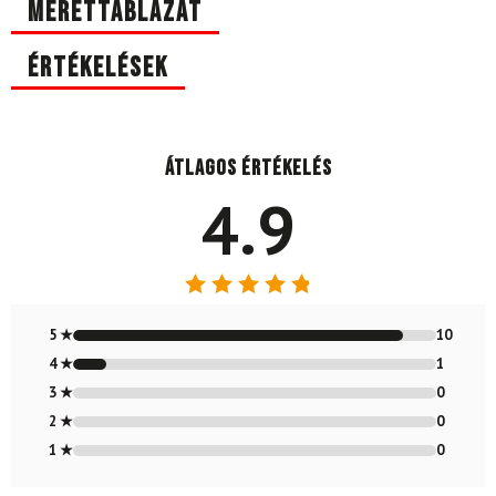
Mérettáblázat
Értékelések
Átlagos értékelés
4.9
Értékelés:
4.91
/ 5
5 ★
10
4 ★
1
3 ★
0
2 ★
0
1 ★
0