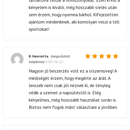
láthatóvá teszik a hóviszonyokat. Ezen kívül a
kényelem is kiváló, még hosszabb síelés után
sem érzem, hogy nyomna bárhol. Kifejezetten
ajánlom mindenkinek, aki komolyan veszi a téli
sportokat!
B. Henrietta
(megerősített
tulajdonos)
2025.02.12.
Értékelés:
5
/ 5
Nagyon jó beszerzés volt ez a síszemüveg! A
minőségét érzem, hogy megérte az árát. A
lencsék nem csak jól néznek ki, de tényleg
védik a szemet a napsütéstől is. Elég
kényelmes, még hosszabb használat során is.
Biztos nem fogok mást választani a jövőben.