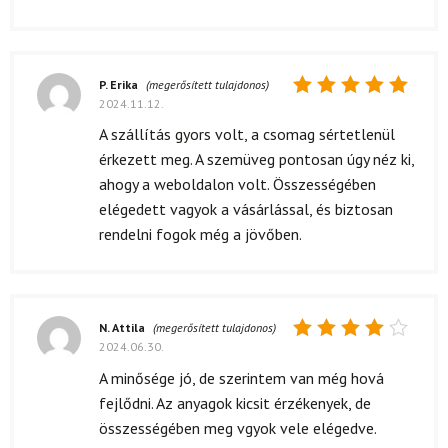
P. Erika
(megerősített tulajdonos)
2024.11.12.
Értékelés:
5
/ 5
A szállítás gyors volt, a csomag sértetlenül
érkezett meg. A szemüveg pontosan úgy néz ki,
ahogy a weboldalon volt. Összességében
elégedett vagyok a vásárlással, és biztosan
rendelni fogok még a jövőben.
N. Attila
(megerősített tulajdonos)
2024.06.30.
Értékelés:
4
/ 5
A minősége jó, de szerintem van még hová
fejlődni. Az anyagok kicsit érzékenyek, de
összességében meg vgyok vele elégedve.