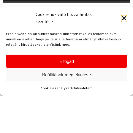
Cookie-hoz való hozzájárulás
Név
kezelése
Ezen a weboldalon sütiket használunk statisztikai és reklámcélokra
annak érdekében, hogy javítsuk a felhasználói élményt, illetve később
E-mail
releváns hirdetéseket jelenítsünk meg.
Elfogad
Az üzeneted
Beállítások megtekintése
Cookie-szabályzat
Adatvédelem
Egyetértek a
felhasználási feltételekkel és a személyes
adatok védelmével.