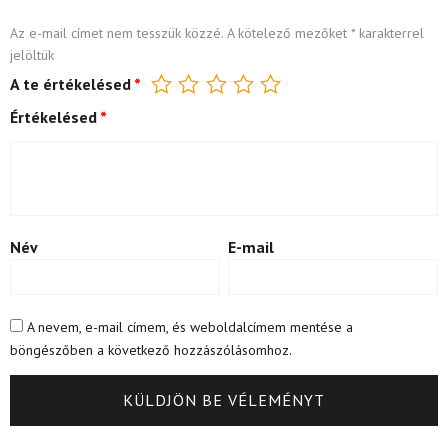
Az e-mail címet nem tesszük közzé.
A kötelező mezőket
*
karakterrel
jelöltük
A te értékelésed
*
Értékelésed
*
Név
E-mail
A nevem, e-mail címem, és weboldalcímem mentése a
böngészőben a következő hozzászólásomhoz.