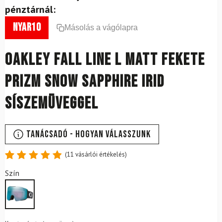
pénztárnál:
nyar10
Másolás a vágólapra
OAKLEY Fall Line L matt fekete
Prizm Snow Sapphire Irid
síszemüveggel
Tanácsadó - Hogyan válasszunk
(
11
vásárlói értékelés)
Értékelés
11
Szín
4.91
az
5-ből,
értékelés
alapján