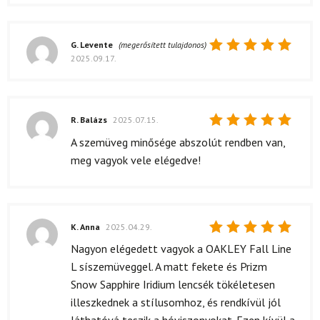
G. Levente
(megerősített tulajdonos)
2025.09.17.
Értékelés:
5
/ 5
R. Balázs
2025.07.15.
Értékelés:
A szemüveg minősége abszolút rendben van,
5
/ 5
meg vagyok vele elégedve!
K. Anna
2025.04.29.
Értékelés:
Nagyon elégedett vagyok a OAKLEY Fall Line
5
/ 5
L síszemüveggel. A matt fekete és Prizm
Snow Sapphire Iridium lencsék tökéletesen
illeszkednek a stílusomhoz, és rendkívül jól