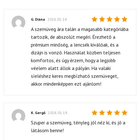
G. Diána
2026.02.14.
Értékelés:
A szemüveg ára talán a magasabb kategóriába
5
/ 5
tartozik, de abszolút megéri. Érezhető a
prémium minőség, a lencsék kiválóak, és a
dizájn is vonzó. Használat közben teljesen
komfortos, és úgy érzem, hogy a legjobb
véelem alatt állok a pályán. Ha valaki
síeléshez keres megbízható szemüveget,
akkor mindenképpen ezt ajánlom!
K. Gergő
2026.01.19.
Értékelés:
Szuper a szemüveg, tényleg jól néz ki, és jó a
5
/ 5
látásom benne!