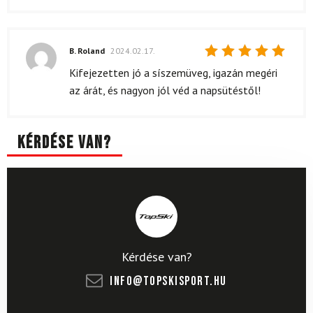
B. Roland
2024.02.17.
Értékelés:
Kifejezetten jó a síszemüveg, igazán megéri
5
/ 5
az árát, és nagyon jól véd a napsütéstől!
Kérdése van?
Kérdése van?
info@topskisport.hu