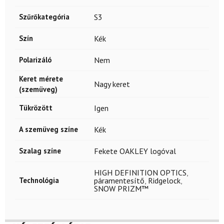
Szűrőkategória
S3
Szín
Kék
Polarizáló
Nem
Keret mérete
Nagy keret
(szemüveg)
Tükrözött
Igen
A szemüveg színe
Kék
Szalag színe
Fekete OAKLEY logóval
HIGH DEFINITION OPTICS
,
Technológia
páramentesítő
,
Ridgelock
,
SNOW PRIZM™