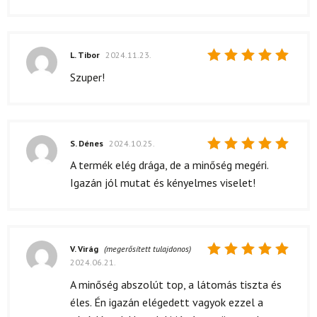
L. Tibor
2024.11.23.
Értékelés:
Szuper!
5
/ 5
S. Dénes
2024.10.25.
Értékelés:
A termék elég drága, de a minőség megéri.
5
/ 5
Igazán jól mutat és kényelmes viselet!
V. Virág
(megerősített tulajdonos)
2024.06.21.
Értékelés:
5
/ 5
A minőség abszolút top, a látomás tiszta és
éles. Én igazán elégedett vagyok ezzel a