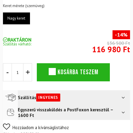
Keret mérete (szemüveg)
Nagy keret
-14%
RAKTÁRON
136 500 Ft
Szállítás várható:
116 980 Ft
Síszemüveg
KOSÁRBA TESZEM
OAKLEY
Flight
Deck
Pro
L
Szállítás
INGYENES
Mettalic
Black
Egyszerű visszaküldés a PostFoxon keresztül –
Futár a címre
Ingyenes
Gold
1600 Ft
Prizm
FoxPost
Ingyenes
24K
Nem biztos a választásában? Semmi gond – a terméket
Hozzáadom a kívánságlistához
+