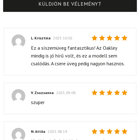
L. Krisztina
2025.10.02.
Értékelés:
Ez a síszemüveg fantasztikus! Az Oakley
5
/ 5
mindig is jó hírű volt, és ez a modell sem
csalódás. A csere üveg pedig nagyon hasznos.
V. Zsuzsanna
2025.09.09.
Értékelés:
szuper
5
/ 5
N. Attila
2025.08.19.
Értékelés: