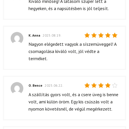
Kiváló minőség! A látásom szuper lett a
5
/ 5
hegyeken, és a napsütésben is jól teljesít.
K. Anna
2025.08.19.
Értékelés:
Nagyon elégedett vagyok a síszemüveggel! A
5
/ 5
csomagolása kiváló volt, jól védte a
terméket.
O. Bence
2025.06.22.
Értékelés:
A szállítás gyors volt, és a csere üveg is benne
4
/ 5
volt, ami külön öröm. Egy kis csúszás volt a
nyomon követésnél, de végül megérkezett.