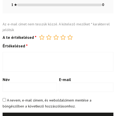
1 ★
0
Az e-mail címet nem tesszük közzé.
A kötelező mezőket
*
karakterrel
jelöltük
A te értékelésed
*
Értékelésed
*
Név
E-mail
A nevem, e-mail címem, és weboldalcímem mentése a
böngészőben a következő hozzászólásomhoz.