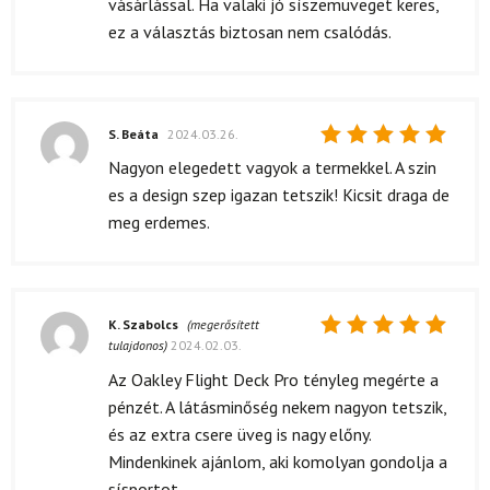
vásárlással. Ha valaki jó síszemüveget keres,
ez a választás biztosan nem csalódás.
S. Beáta
2024.03.26.
Értékelés:
Nagyon elegedett vagyok a termekkel. A szin
5
/ 5
es a design szep igazan tetszik! Kicsit draga de
meg erdemes.
K. Szabolcs
(megerősített
tulajdonos)
2024.02.03.
Értékelés:
5
/ 5
Az Oakley Flight Deck Pro tényleg megérte a
pénzét. A látásminőség nekem nagyon tetszik,
és az extra csere üveg is nagy előny.
Mindenkinek ajánlom, aki komolyan gondolja a
sísportot.