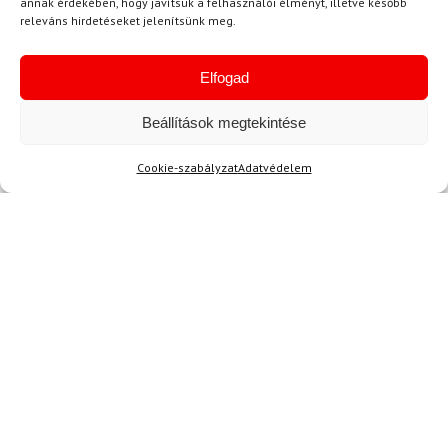
annak érdekében, hogy javítsuk a felhasználói élményt, illetve később
E-mail
releváns hirdetéseket jelenítsünk meg.
Elfogad
Az üzeneted
Beállítások megtekintése
Cookie-szabályzat
Adatvédelem
Egyetértek a
felhasználási feltételekkel és a személyes
adatok védelmével.