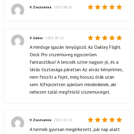
V. Zsuzsanna
2025.06.15.
Értékelés:
5
/ 5
V. Gábor
2025.05.12.
Értékelés:
A minősge igazán lenyűgöző. Az Oakley Flight
5
/ 5
Deck Pro síszemüveg egyszerűen
fantasztikus! A lencsék színe nagyon jó, és a
látás tisztasága páratlan. Az alváz kényelmes,
nem feszíti a fejet, még hosszú órák után
sem. Kifejezetten ajánlom mindenkinek, aki
nehezen talál megfelelő síszemüveget.
V. Zsuzsanna
2025.02.12.
Értékelés:
A termék gyorsan megérkezett, pár nap alatt
5
/ 5