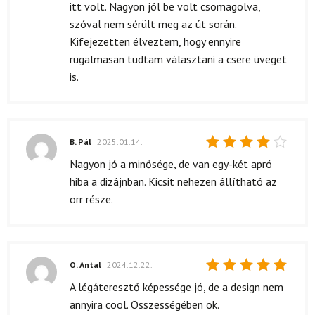
itt volt. Nagyon jól be volt csomagolva,
szóval nem sérült meg az út során.
Kifejezetten élveztem, hogy ennyire
rugalmasan tudtam választani a csere üveget
is.
B. Pál
2025.01.14.
Értékelés:
Nagyon jó a minősége, de van egy-két apró
4
/ 5
hiba a dizájnban. Kicsit nehezen állítható az
orr része.
O. Antal
2024.12.22.
Értékelés:
A légáteresztő képessége jó, de a design nem
5
/ 5
annyira cool. Összességében ok.