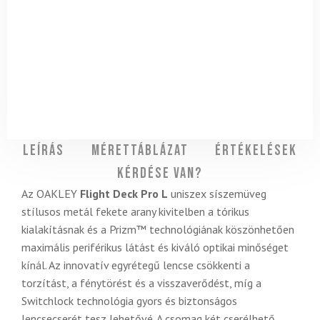
Leírás
Mérettáblázat
Értékelések
Kérdése van?
Az OAKLEY
Flight Deck Pro L
uniszex síszemüveg
stílusos metál fekete arany kivitelben a tórikus
kialakításnak és a Prizm™ technológiának köszönhetően
maximális periférikus látást és kiváló optikai minőséget
kínál. Az innovatív egyrétegű lencse csökkenti a
torzítást, a fénytörést és a visszaverődést, míg a
Switchlock technológia gyors és biztonságos
lencsecserét tesz lehetővé. A csomag két cserélhető