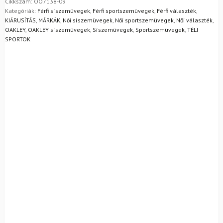
egyszerűen visszaküldheti 14 napon belül, indoklás nélkül.
Cikkszám:
OO7138-09
csere
Mik a visszaküldés feltételei?
Kategóriák:
Férfi síszemüvegek
,
Férfi sportszemüvegek
,
Férfi választék
,
üveg
KIÁRUSÍTÁS
,
MÁRKÁK
,
Női síszemüvegek
,
Női sportszemüvegek
,
Női választék
,
Prizm
OAKLEY
,
OAKLEY síszemüvegek
,
Síszemüvegek
,
Sportszemüvegek
,
TÉLI
Iced
SPORTOK
mennyiség