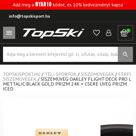
NYAR10
Add meg a
kódot, és 10% kedvezményt kapsz
info@topskisport.hu
0
Products
search
TOPSKISPORT.HU
/
TÉLI SPORTOK
/
SÍSZEMÜVEGEK
/
FÉRFI
SÍSZEMÜVEGEK
/
SÍSZEMÜVEG OAKLEY FLIGHT DECK PRO L
METTALIC BLACK GOLD PRIZM 24K + CSERE ÜVEG PRIZM
ICED