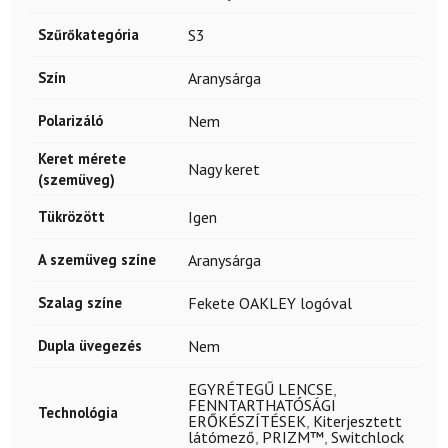
Szűrőkategória
S3
Szín
Aranysárga
Polarizáló
Nem
Keret mérete
Nagy keret
(szemüveg)
Tükrözött
Igen
A szemüveg színe
Aranysárga
Szalag színe
Fekete OAKLEY logóval
Dupla üvegezés
Nem
EGYRÉTEGŰ LENCSE
,
FENNTARTHATÓSÁGI
Technológia
ERŐKÉSZÍTÉSEK
,
Kiterjesztett
látómező
,
PRIZM™
,
Switchlock