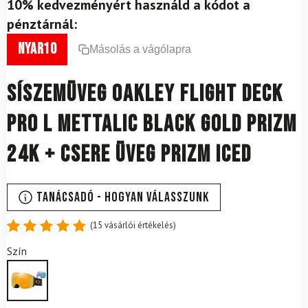
10% kedvezményért használd a kódot a
pénztárnál:
nyar10
Másolás a vágólapra
Síszemüveg OAKLEY Flight Deck
Pro L Mettalic Black Gold Prizm
24K + csere üveg Prizm Iced
Tanácsadó - Hogyan válasszunk
(
15
vásárlói értékelés)
Értékelés
15
Szín
4.87
az
5-ből,
értékelés
alapján