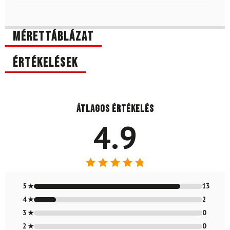
Mérettáblázat
Értékelések
Átlagos értékelés
4.9
Értékelés:
4.87
/ 5
5 ★
13
4 ★
2
3 ★
0
2 ★
0