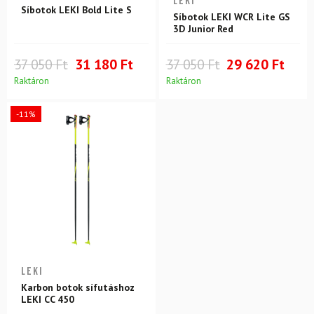
LEKI
Síbotok LEKI Bold Lite S
Síbotok LEKI WCR Lite GS
3D Junior Red
37 050 Ft
31 180 Ft
37 050 Ft
29 620 Ft
Raktáron
Raktáron
-11%
LEKI
Karbon botok sífutáshoz
LEKI CC 450