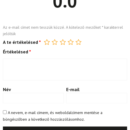
0.0
Az e-mail címet nem tesszük közzé.
A kötelező mezőket
*
karakterrel
jelöltük
A te értékelésed
*
Értékelésed
*
Név
E-mail
A nevem, e-mail címem, és weboldalcímem mentése a
böngészőben a következő hozzászólásomhoz.