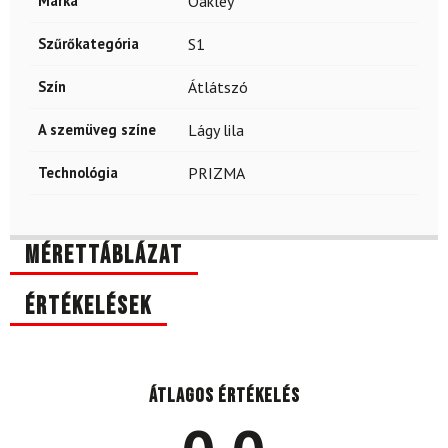
Márka
Oakley
Szűrőkategória
S1
Szín
Átlátszó
A szemüveg színe
Lágy lila
Technológia
PRIZMA
Mérettáblázat
Értékelések
Átlagos értékelés