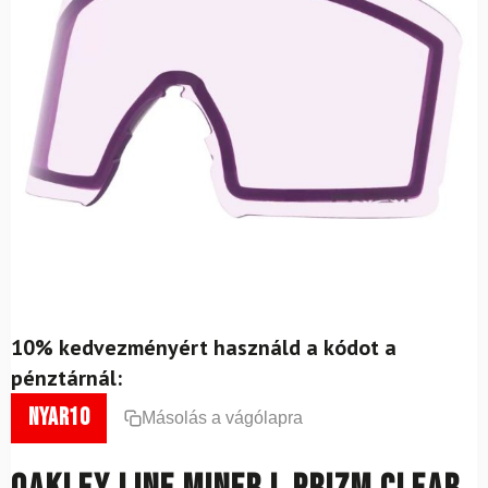
10% kedvezményért használd a kódot a
pénztárnál:
nyar10
Másolás a vágólapra