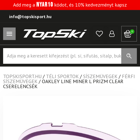
NYAR10
Add meg a
kódot, és 10% kedvezményt kapsz
info@topskisport.hu
0
Products
search
TOPSKISPORT.HU
/
TÉLI SPORTOK
/
SÍSZEMÜVEGEK
/
FÉRFI
SÍSZEMÜVEGEK
/
OAKLEY LINE MINER L PRIZM CLEAR
CSERELENCSÉK