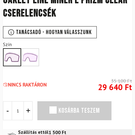
OAKLEY Line Miner L Prizm Clear
cserelencsék
Tanácsadó - Hogyan válasszunk
Szín
35 100
Ft
NINCS RAKTÁRON
29 640
Ft
OAKLEY
KOSÁRBA TESZEM
Line
Miner
L
Prizm
1 500
Ft
Szállítás ettől