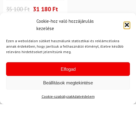
35 100 Ft
31 180 Ft
Raktáron
Cookie-hoz való hozzájárulás
kezelése
Ezen a weboldalon sütiket használunk statisztikai és reklámcélokra
annak érdekében, hogy javítsuk a felhasználói élményt, illetve később
releváns hirdetéseket jelenítsünk meg.
Elfogad
Hírek
Beállítások megtekintése
Aktuális hírek megtekintése
Cookie-szabályzat
Adatvédelem