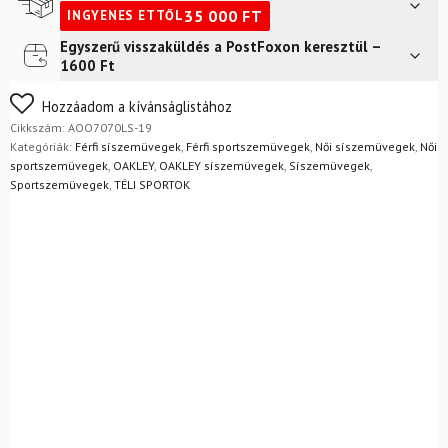
Clear
35 000
FT
INGYENES ETTŐL
cserelencsék
mennyiség
Egyszerű visszaküldés a PostFoxon keresztül –
Futár a címre
2 400
Ft
1600 Ft
FoxPost
1 500
Ft
Nem biztos a választásában? Semmi gond – a terméket
Hozzáadom a kívánságlistához
egyszerűen visszaküldheti 14 napon belül, indoklás nélkül.
Cikkszám:
AOO7070LS-19
Mik a visszaküldés feltételei?
Kategóriák:
Férfi síszemüvegek
,
Férfi sportszemüvegek
,
Női síszemüvegek
,
Női
sportszemüvegek
,
OAKLEY
,
OAKLEY síszemüvegek
,
Síszemüvegek
,
Sportszemüvegek
,
TÉLI SPORTOK