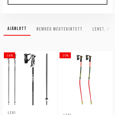
Ajánlott
NEMRÉG MEGTEKINTETT
Lehet, hog
-16%
-20%
LEKI