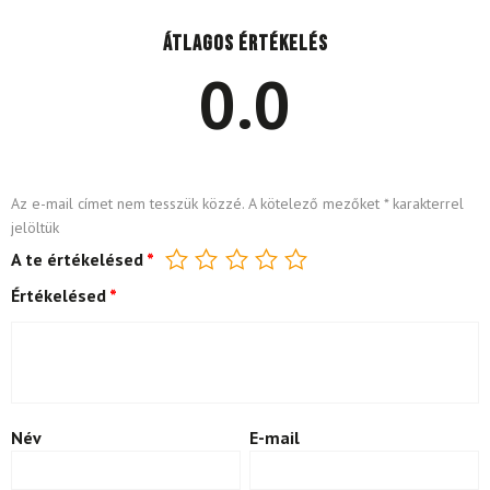
Átlagos értékelés
0.0
Az e-mail címet nem tesszük közzé.
A kötelező mezőket
*
karakterrel
jelöltük
A te értékelésed
*
Értékelésed
*
Név
E-mail