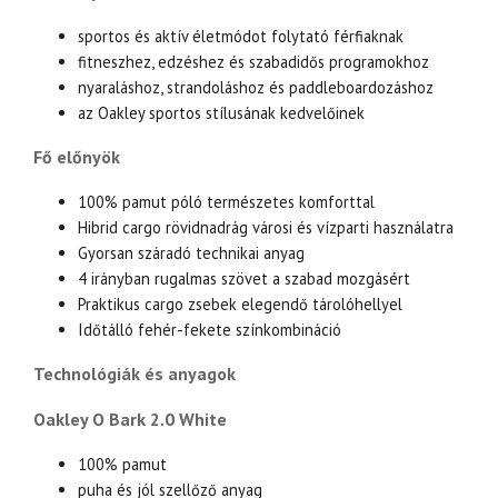
sportos és aktív életmódot folytató férfiaknak
fitneszhez, edzéshez és szabadidős programokhoz
nyaraláshoz, strandoláshoz és paddleboardozáshoz
az Oakley sportos stílusának kedvelőinek
Fő előnyök
100% pamut póló természetes komforttal
Hibrid cargo rövidnadrág városi és vízparti használatra
Gyorsan száradó technikai anyag
4 irányban rugalmas szövet a szabad mozgásért
Praktikus cargo zsebek elegendő tárolóhellyel
Időtálló fehér-fekete színkombináció
Technológiák és anyagok
Oakley O Bark 2.0 White
100% pamut
puha és jól szellőző anyag