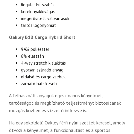
Regular Fit szabás
kerek nyakkivágás
megerősített vállvarrások
tartós logónyomat
Oakley B1B Cargo Hybrid Short
94% poliészter
6% elasztán
4-way stretch kialakítás
gyorsan száradó anyag
oldalsó és cargo zsebek
zárható hátsó zseb
A felhasznált anyagok egész napos kényelmet,
tartósságot és megbízható teljesítményt biztosítanak
mozgás közben és vízzel érintkezve is.
Ha egy sokoldalú Oakley férfi nyári szettet keresel, amely
ötvözi a kényelmet, a funkcionalitást és a sportos