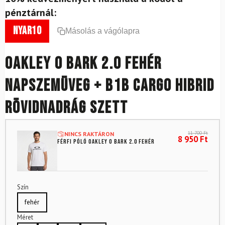
pénztárnál:
nyar10
Másolás a vágólapra
OAKLEY O Bark 2.0 fehér
napszemüveg + B1B Cargo hibrid
rövidnadrág szett
11 700
Ft
NINCS RAKTÁRON
8 950
Ft
Férfi póló OAKLEY O Bark 2.0 Fehér
Szín
fehér
Méret