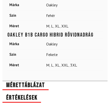
Márka
Oakley
Szín
fehér
Méret
M
,
L
,
XL
,
XXL
OAKLEY B1B Cargo hibrid rövidnadrág
Márka
Oakley
Szín
Fekete
Méret
M
,
L
,
XL
,
XXL
,
3XL
Mérettáblázat
Értékelések