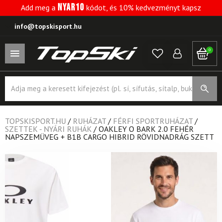
NYAR10
Add meg a
kódot, és 10% kedvezményt kapsz
info@topskisport.hu
0
Products
search
TOPSKISPORT.HU
/
RUHÁZAT
/
FÉRFI SPORTRUHÁZAT
/
SZETTEK - NYÁRI RUHÁK
/
OAKLEY O BARK 2.0 FEHÉR
NAPSZEMÜVEG + B1B CARGO HIBRID RÖVIDNADRÁG SZETT