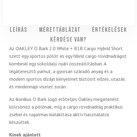
Leírás
Mérettáblázat
Értékelések
Kérdése van?
Az OAKLEY O Bark 2.0 White + B1B Cargo Hybrid Short
szett egy sportos pólót és egy hibrid cargo rövidnadrágot
kombinál egy sokoldalú nyári összeállításban. A
légáteresztő pamut, a gyorsan száradó anyag és a
modern sportos dizájn kényelmet biztosít edzés, utazás
és mindennapi viselet során.
Az ikonikus O Bark logó erőteljes Oakley megjelenést
kölcsönöz a pólónak, míg a cargo rövidnadrág praktikus
zsebei és rugalmas kialakítása aktív használatra
készültek.
Kinek ajánlott