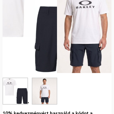
10% kedvezményért használd a kódot a