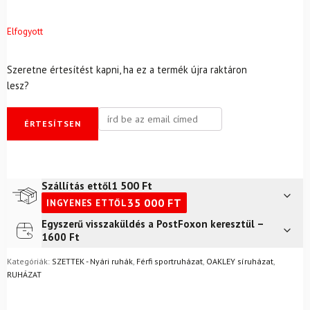
Elfogyott
Szeretne értesítést kapni, ha ez a termék újra raktáron
lesz?
ÉRTESÍTSEN
1 500
Ft
Szállítás ettől
35 000
FT
INGYENES ETTŐL
Egyszerű visszaküldés a PostFoxon keresztül –
Futár a címre
2 400
Ft
1600 Ft
FoxPost
1 500
Ft
Kategóriák:
SZETTEK - Nyári ruhák
,
Férfi sportruházat
,
OAKLEY síruházat
,
Nem biztos a választásában? Semmi gond – a terméket
RUHÁZAT
egyszerűen visszaküldheti 14 napon belül, indoklás nélkül.
Mik a visszaküldés feltételei?