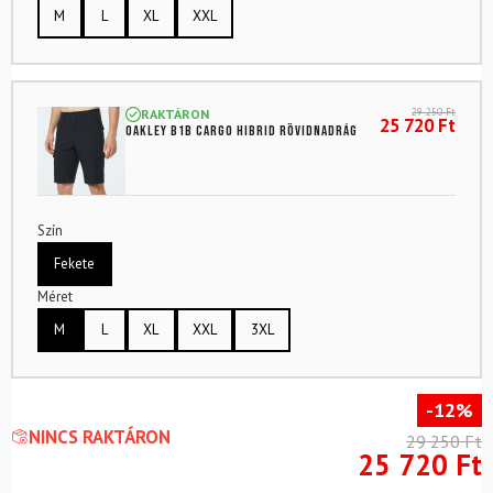
M
L
XL
XXL
29 250
Ft
RAKTÁRON
25 720
Ft
OAKLEY B1B Cargo hibrid rövidnadrág
Szín
Fekete
Méret
M
L
XL
XXL
3XL
-12%
NINCS RAKTÁRON
29 250
Ft
25 720
Ft