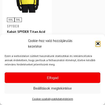
XXL
3XL
SPYDER
Kabát SPYDER Titan Acid
Yellow
Cookie-hoz való hozzájárulás
kezelése
214 500 Ft
194 980 Ft
Ezen a weboldalon sütiket használunk statisztikai és reklámcélokra
annak érdekében, hogy javítsuk a felhasználói élményt, illetve később
Raktáron
releváns hirdetéseket jelenítsünk meg.
Elfogad
Beállítások megtekintése
Cookie-szabályzat
Adatvédelem