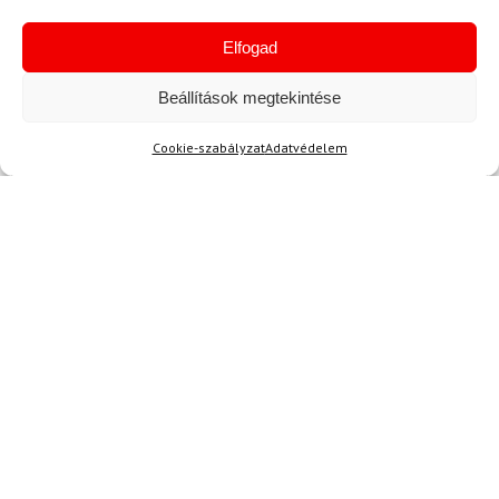
4
/ 5
megérkezett a pulóver. A minőség kárpótolt
Elfogad
érte, így összességében elégedett vagyok.
Beállítások megtekintése
Kérdése van?
Cookie-szabályzat
Adatvédelem
Kérdése van?
info@topskisport.hu
Név