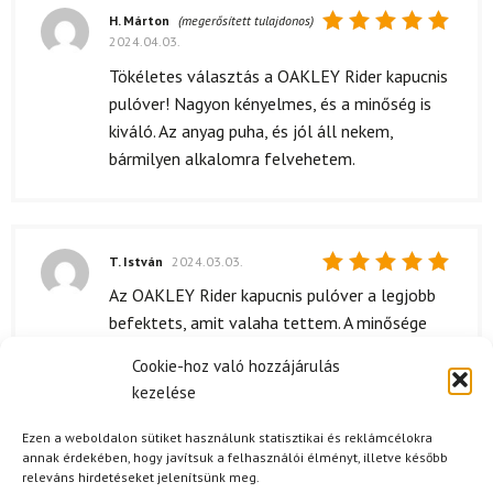
H. Márton
(megerősített tulajdonos)
2024.04.03.
Értékelés:
5
/ 5
Tökéletes választás a OAKLEY Rider kapucnis
pulóver! Nagyon kényelmes, és a minőség is
kiváló. Az anyag puha, és jól áll nekem,
bármilyen alkalomra felvehetem.
T. István
2024.03.03.
Értékelés:
Az OAKLEY Rider kapucnis pulóver a legjobb
5
/ 5
befektets, amit valaha tettem. A minősége
miatt, tényleg megéri!
Cookie-hoz való hozzájárulás
kezelése
Ezen a weboldalon sütiket használunk statisztikai és reklámcélokra
F. Csaba
2024.02.22.
annak érdekében, hogy javítsuk a felhasználói élményt, illetve később
releváns hirdetéseket jelenítsünk meg.
Értékelés:
A szállítás kicsit lassú volt, de végül