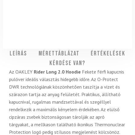
Leírás
Mérettáblázat
Értékelések
Kérdése van?
Az OAKLEY
Rider Long 2.0 Hoodie
Fekete férfi kapucnis
pulóver ideális választás hidegebb időre. Az O-Protect
DWR technológiának köszönhetően taszítja a vizet és
szárazon tartja az anyag felületét. Praktikus, állítható
kapucnival, rugalmas mandzsettával és szegéllyel
rendelkezik a maximális kényelem érdekében. Az elülső
cipzáras zsebek biztonságosan tárolják az apró
tárgyakat, a mellkason található ikonikus Thermonuclear
Protection logó pedig stílusos megjelenést kölcsönöz.