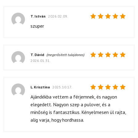
T. István
2026.02.09.
Értékelés:
szuper
5
/ 5
T. Dávid
(megerősített tulajdonos)
2026.01.31.
Értékelés:
5
/ 5
L. Krisztina
2025.10.17.
Értékelés:
Ajándékba vettem a férjemnek, és nagyon
5
/ 5
elegedett. Nagyon szep a pulover, és a
minőség is fantasztikus. Kényelmesen ül rajta,
alig varja, hogy hordhassa.