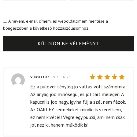
A nevem, e-mail címem, és weboldalcímem mentése a
böngészőben a következő hozzászólásomhoz.
V. Krisztián
2026.02.21.
Értékelés:
Ez a pulover tényleg jo valtás volt számomra.
5
/ 5
Az anyag joo minőségű, es jól tart melegen. A
kapucni is joo nagy, igy ha fúj a szél nem fázok.
Az OAKLEY termékeket mindig is szerettem,
ez nem kivétel! Végre egy pulcsi, ami nem csak
jol néz ki, hanem működik is!