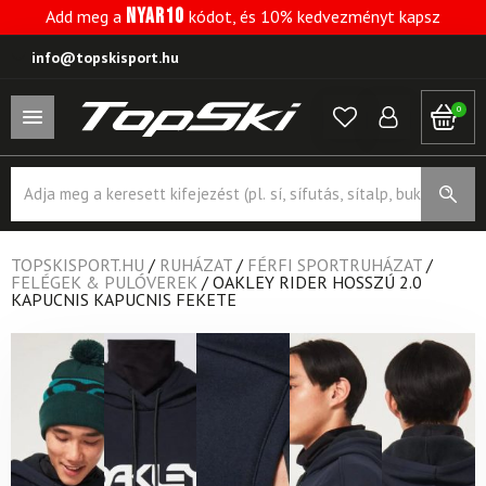
NYAR10
Add meg a
kódot, és 10% kedvezményt kapsz
info@topskisport.hu
0
Products
search
TOPSKISPORT.HU
/
RUHÁZAT
/
FÉRFI SPORTRUHÁZAT
/
FELÉGEK & PULÓVEREK
/
OAKLEY RIDER HOSSZÚ 2.0
KAPUCNIS KAPUCNIS FEKETE