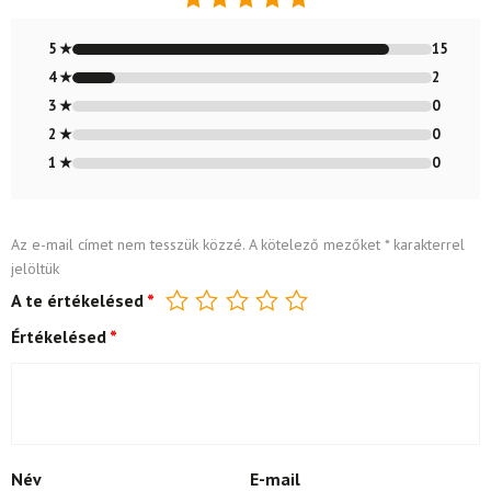
Értékelés:
4.88
/ 5
5 ★
15
4 ★
2
3 ★
0
2 ★
0
1 ★
0
Az e-mail címet nem tesszük közzé.
A kötelező mezőket
*
karakterrel
jelöltük
A te értékelésed
*
Értékelésed
*
Név
E-mail