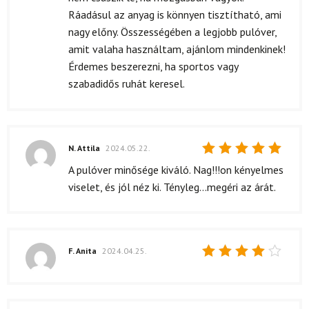
Ráadásul az anyag is könnyen tisztítható, ami
nagy előny. Összességében a legjobb pulóver,
amit valaha használtam, ajánlom mindenkinek!
Érdemes beszerezni, ha sportos vagy
szabadidős ruhát keresel.
N. Attila
2024.05.22.
Értékelés:
A pulóver minősége kiváló. Nag!!!on kényelmes
5
/ 5
viselet, és jól néz ki. Tényleg...megéri az árát.
F. Anita
2024.04.25.
Értékelés:
4
/ 5