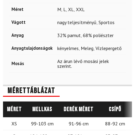
Méret
M
,
L
,
XL
,
XXL
Vágott
nagy teljesítményű
,
Sportos
Anyag
32% pamut
,
68% poliészter
Anyagtulajdonságok
kényelmes
,
Meleg
,
Vízlepergető
Az árun lévő mosási jelek
Mosás
szerint.
Mérettáblázat
Méret
Mellkas
Derék méret
Csípő
XS
99-103 cm
91-96 cm
88-92 cm