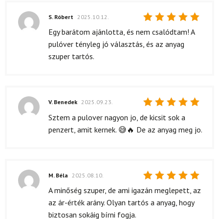
S. Róbert
2025.10.12.
Értékelés:
Egy barátom ajánlotta, és nem csalódtam! A
5
/ 5
pulóver tényleg jó választás, és az anyag
szuper tartós.
V. Benedek
2025.09.23.
Értékelés:
Sztem a pulover nagyon jo, de kicsit sok a
5
/ 5
penzert, amit kernek. 😅🔥 De az anyag meg jo.
M. Béla
2025.08.10.
Értékelés:
A minőség szuper, de ami igazán meglepett, az
5
/ 5
az ár-érték arány. Olyan tartós a anyag, hogy
biztosan sokáig bírni fogja.