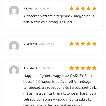
P. Erika
2025.02.05.
Értékelés:
Ajándékba vettem a férjemnek, nagyon örült
5
/ 5
neki. A szín és a anyag is szuper.
G. Levente
2024.09.24.
Értékelés:
5
/ 5
T. Norbert
2024.08.07.
Értékelés:
Nagyon elégedett vagyok az OAKLEY Rider
5
/ 5
hosszú 2.0 kapucnis pulóverrel! A minősége
lenyűgöző, a szövet puha és tartós. Szellőzik,
mégis melegen tart, ami különösen hasznos a
téli sportok során. A kapucni jól illeszkedik,
nem csúszik le, ha mozgásban vagyok.