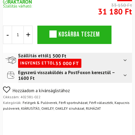
RAKTÁRON
33 150 Ft
Szállítás várható:
31 180 Ft
OAKLEY
KOSÁRBA TESZEM
Rider
hosszú
2.0
kapucnis
1 500
Ft
Szállítás ettől
kapucnis
35 000
FT
INGYENES ETTŐL
fekete
mennyiség
Egyszerű visszaküldés a PostFoxon keresztül –
Futár a címre
2 400
Ft
1600 Ft
FoxPost
1 500
Ft
Nem biztos a választásában? Semmi gond – a terméket
Hozzáadom a kívánságlistához
egyszerűen visszaküldheti 14 napon belül, indoklás nélkül.
Cikkszám:
402381-022
Mik a visszaküldés feltételei?
Kategóriák:
Felégek & Pulóverek
,
Férfi sportruházat
,
Férfi választék
,
Kapucnis
pulóverek
,
KIÁRUSÍTÁS
,
OAKLEY
,
OAKLEY síruházat
,
RUHÁZAT