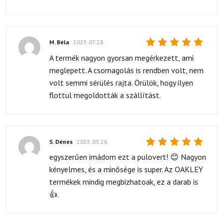
M. Béla
2025.07.28.
Értékelés:
A termék nagyon gyorsan megérkezett, ami
5
/ 5
meglepett. A csomagolás is rendben volt, nem
volt semmi sérülés rajta. Örülök, hogy ilyen
flottul megoldották a szállítást.
S. Dénes
2025.03.26.
Értékelés:
egyszerűen imádom ezt a pulovert! 😊 Nagyon
5
/ 5
kényelmes, és a minősége is super. Az OAKLEY
termékek mindig megbizhatoak, ez a darab is
👍.