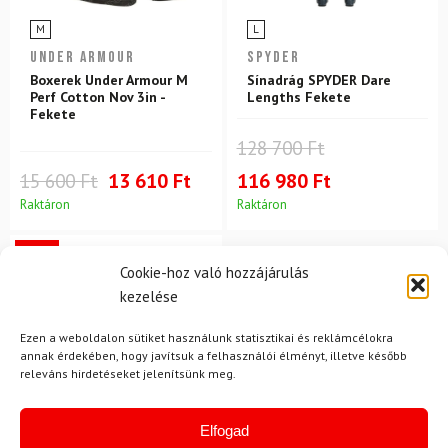
M
L
UNDER ARMOUR
SPYDER
Boxerek Under Armour M
Sínadrág SPYDER Dare
Perf Cotton Nov 3in -
Lengths Fekete
Fekete
128 700 Ft
15 600 Ft
13 610 Ft
116 980 Ft
Raktáron
Raktáron
-12%
Cookie-hoz való hozzájárulás
Ingyenes szállítás
kezelése
Ezen a weboldalon sütiket használunk statisztikai és reklámcélokra
annak érdekében, hogy javítsuk a felhasználói élményt, illetve később
releváns hirdetéseket jelenítsünk meg.
Elfogad