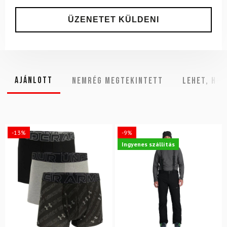
Ajánlott
NEMRÉG MEGTEKINTETT
Lehet, hog
-13%
-9%
Ingyenes szállítás