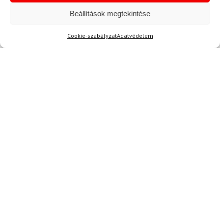
11
Beállítások megtekintése
LEKI
Síkesztyű LEKI Detect XT
Cookie-szabályzat
Adatvédelem
3D Mitt
50 700 Ft
44 830 Ft
Raktáron
Hírek
Aktuális hírek megtekintése