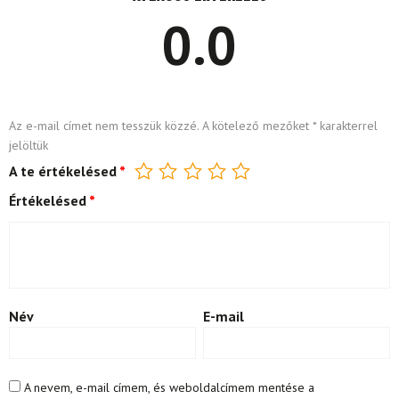
0.0
Az e-mail címet nem tesszük közzé.
A kötelező mezőket
*
karakterrel
jelöltük
A te értékelésed
*
Értékelésed
*
Név
E-mail
A nevem, e-mail címem, és weboldalcímem mentése a