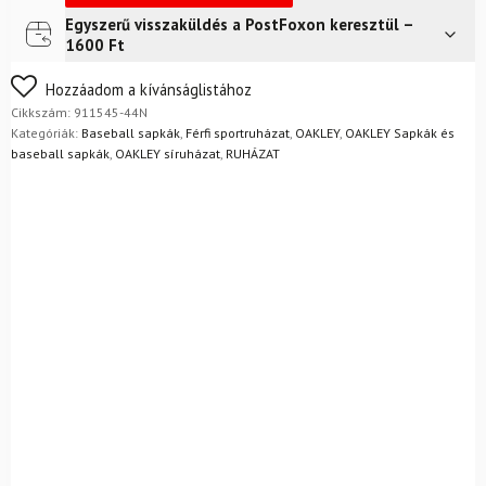
Egyszerű visszaküldés a PostFoxon keresztül –
Futár a címre
2 400
Ft
1600 Ft
FoxPost
1 500
Ft
Nem biztos a választásában? Semmi gond – a terméket
Hozzáadom a kívánságlistához
egyszerűen visszaküldheti 14 napon belül, indoklás nélkül.
Cikkszám:
911545-44N
Mik a visszaküldés feltételei?
Kategóriák:
Baseball sapkák
,
Férfi sportruházat
,
OAKLEY
,
OAKLEY Sapkák és
baseball sapkák
,
OAKLEY síruházat
,
RUHÁZAT