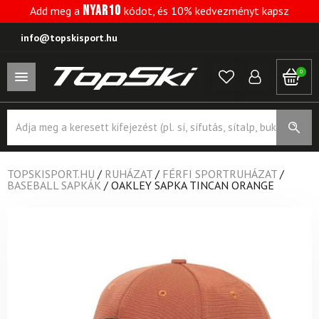
NYAR10
Add meg a
kódot, és 10% kedvezményt kapsz
info@topskisport.hu
0
Products
search
TOPSKISPORT.HU
/
RUHÁZAT
/
FÉRFI SPORTRUHÁZAT
/
BASEBALL SAPKÁK
/
OAKLEY SAPKA TINCAN ORANGE