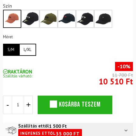
Szín
Méret
S/M
L/XL
-10%
RAKTÁRON
11 700 Ft
Szállítás várható:
10 510 Ft
OAKLEY
KOSÁRBA TESZEM
Sapka
Tincan
Orange
mennyiség
1 500
Ft
Szállítás ettől
35 000
FT
INGYENES ETTŐL