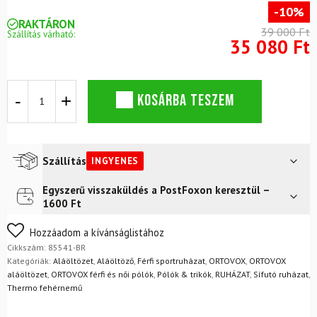
-10%
RAKTÁRON
39 000 Ft
Szállítás várható:
35 080 Ft
ORTOVOX
KOSÁRBA TESZEM
120
Competition
Light
hosszú
ujjú
Szállítás
INGYENES
kompressziós
Merino
Egyszerű visszaküldés a PostFoxon keresztül –
Futár a címre
Ingyenes
póló
1600 Ft
M
FoxPost
Ingyenes
Black
Nem biztos a választásában? Semmi gond – a terméket
Hozzáadom a kívánságlistához
Raven
egyszerűen visszaküldheti 14 napon belül, indoklás nélkül.
Cikkszám:
85541-BR
mennyiség
Mik a visszaküldés feltételei?
Kategóriák:
Aláöltözet
,
Aláöltöző
,
Férfi sportruházat
,
ORTOVOX
,
ORTOVOX
aláöltözet
,
ORTOVOX férfi és női pólók
,
Pólók & trikók
,
RUHÁZAT
,
Sífutó ruházat
,
Thermo fehérnemű