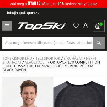
NYAR10
Add meg a
kódot, és 10% kedvezményt kapsz
info@topskisport.hu
0
Products
search
TOPSKISPORT.HU
/
TÉLI SPORTOK
/
SÍRUHÁZAT
/
FÉRFI
SÍRUHÁZAT
/
ALÁÖLTÖZET
/
ORTOVOX 120 COMPETITION
LIGHT HOSSZÚ UJJÚ KOMPRESSZIÓS MERINO PÓLÓ M
BLACK RAVEN