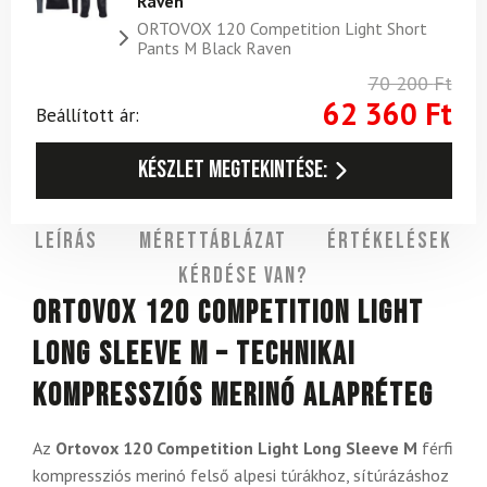
Raven
ORTOVOX 120 Competition Light Short
Pants M Black Raven
70 200
Ft
62 360
Ft
Beállított ár:
Készlet megtekintése:
Leírás
Mérettáblázat
Értékelések
Kérdése van?
Ortovox 120 Competition Light
Long Sleeve M – technikai
kompressziós merinó alapréteg
Az
Ortovox 120 Competition Light Long Sleeve M
férfi
kompressziós merinó felső alpesi túrákhoz, sítúrázáshoz