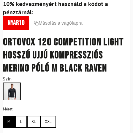
10% kedvezményért használd a kódot a
pénztárnál:
nyar10
Másolás a vágólapra
ORTOVOX 120 Competition Light
hosszú ujjú kompressziós
Merino póló M Black Raven
Szín
Méret
M
L
XL
XXL