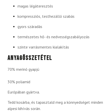
magas légáteresztés
kompressziós, testhezálló szabás
gyors száradás
természetes hő- és nedvességszabályozás
szinte varrásmentes kialakítás
Anyagösszetétel
70% merinó gyapjú
30% poliamid
Európában gyártva.
Tedd kosárba, és tapasztald meg a könnyedséget minden
alpesi kihívás során.