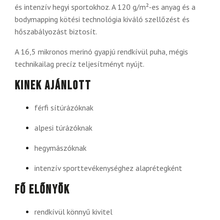
és intenzív hegyi sportokhoz. A 120 g/m²-es anyag és a
bodymapping kötési technológia kiváló szellőzést és
hőszabályozást biztosít.
A 16,5 mikronos merinó gyapjú rendkívül puha, mégis
technikailag precíz teljesítményt nyújt.
Kinek ajánlott
férfi sítúrázóknak
alpesi túrázóknak
hegymászóknak
intenzív sporttevékenységhez alaprétegként
Fő előnyök
rendkívül könnyű kivitel