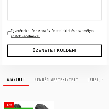
Egyetértek a
felhasználási feltételekkel és a személyes
adatok védelmével.
Ajánlott
NEMRÉG MEGTEKINTETT
Lehet, hog
-12%