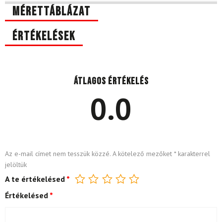
Mérettáblázat
Értékelések
Átlagos értékelés
0.0
Az e-mail címet nem tesszük közzé.
A kötelező mezőket
*
karakterrel
jelöltük
A te értékelésed
*
Értékelésed
*