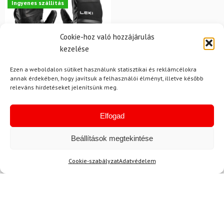
Ingyenes szállítás
Cookie-hoz való hozzájárulás
kezelése
Ezen a weboldalon sütiket használunk statisztikai és reklámcélokra
annak érdekében, hogy javítsuk a felhasználói élményt, illetve később
releváns hirdetéseket jelenítsünk meg.
11
LEKI
Elfogad
Síkesztyű LEKI Detect XT
3D Mitt
Beállítások megtekintése
50 700 Ft
44 830 Ft
Cookie-szabályzat
Adatvédelem
Raktáron