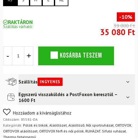
-10%
RAKTÁRON
39 000 Ft
Szállítás várható:
35 080 Ft
ORTOVOX
KOSÁRBA TESZEM
120
Competition
Light
hosszú
ujjú
Szállítás
INGYENES
kompressziós
Merino
Egyszerű visszaküldés a PostFoxon keresztül –
Futár a címre
Ingyenes
póló
1600 Ft
nőknek,
FoxPost
Ingyenes
W
Nem biztos a választásában? Semmi gond – a terméket
Hozzáadom a kívánságlistához
Dark
egyszerűen visszaküldheti 14 napon belül, indoklás nélkül.
Cikkszám:
85581-DA
Arctic
Mik a visszaküldés feltételei?
Kategóriák:
Pólók és trikók
,
Aláöltözet
,
Aláöltöző
,
Női sportruházat
,
ORTOVOX
,
mennyiség
ORTOVOX aláöltözet
,
ORTOVOX férfi és női pólók
,
RUHÁZAT
,
Sífutó ruházat
,
Thermo fehérnemű