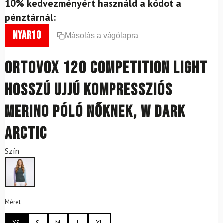
10% kedvezményért használd a kódot a
pénztárnál:
nyar10
Másolás a vágólapra
ORTOVOX 120 Competition Light
hosszú ujjú kompressziós
Merino póló nőknek, W Dark
Arctic
Szín
Méret
XS
S
M
L
XL