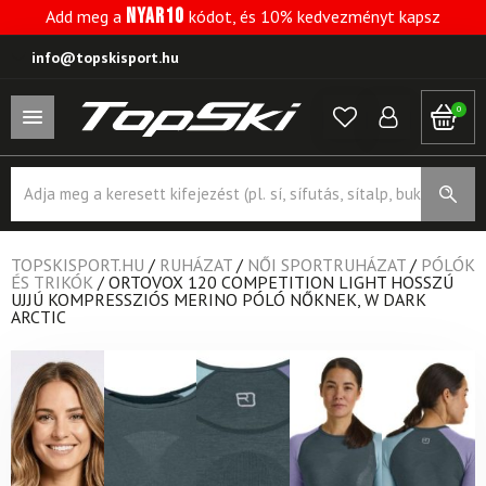
NYAR10
Add meg a
kódot, és 10% kedvezményt kapsz
info@topskisport.hu
0
Products
search
TOPSKISPORT.HU
/
RUHÁZAT
/
NŐI SPORTRUHÁZAT
/
PÓLÓK
ÉS TRIKÓK
/
ORTOVOX 120 COMPETITION LIGHT HOSSZÚ
UJJÚ KOMPRESSZIÓS MERINO PÓLÓ NŐKNEK, W DARK
ARCTIC