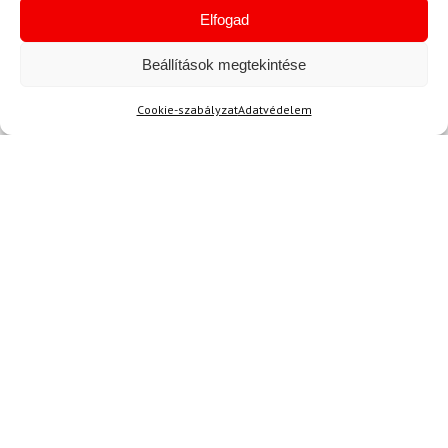
M
Elfogad
UNDER ARMOUR
Boxerek Under Armour M
Beállítások megtekintése
Perf Cotton Nov 3in -
Fekete
Cookie-szabályzat
Adatvédelem
15 600 Ft
13 610 Ft
Raktáron
Hírek
Aktuális hírek megtekintése