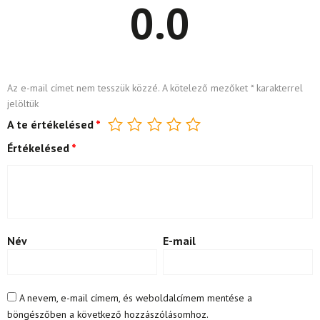
0.0
Az e-mail címet nem tesszük közzé.
A kötelező mezőket
*
karakterrel
jelöltük
A te értékelésed
*
Értékelésed
*
Név
E-mail
A nevem, e-mail címem, és weboldalcímem mentése a
böngészőben a következő hozzászólásomhoz.