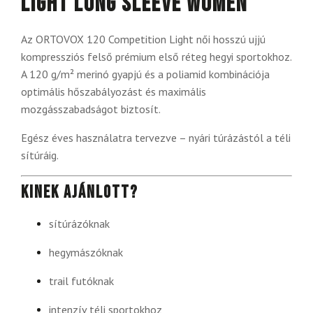
Light Long Sleeve Women
Az ORTOVOX 120 Competition Light női hosszú ujjú
kompressziós felső prémium első réteg hegyi sportokhoz.
A 120 g/m² merinó gyapjú és a poliamid kombinációja
optimális hőszabályozást és maximális
mozgásszabadságot biztosít.
Egész éves használatra tervezve – nyári túrázástól a téli
sítúráig.
Kinek ajánlott?
sítúrázóknak
hegymászóknak
trail futóknak
intenzív téli sportokhoz