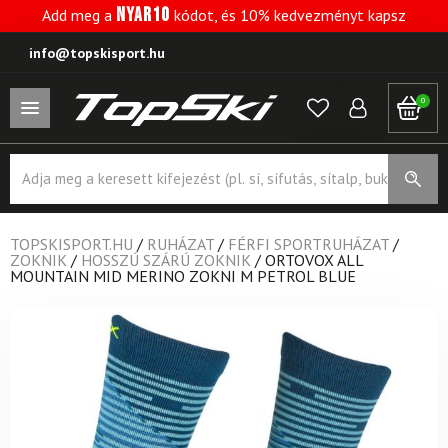
NYAR10
Add meg a
kódot, és 10% kedvezményt kapsz
info@topskisport.hu
0
Products
search
TOPSKISPORT.HU
/
RUHÁZAT
/
FÉRFI SPORTRUHÁZAT
/
ZOKNIK
/
HOSSZÚ SZÁRÚ ZOKNIK
/
ORTOVOX ALL
MOUNTAIN MID MERINO ZOKNI M PETROL BLUE