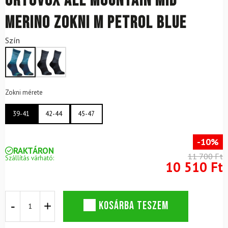
ORTOVOX All Mountain Mid
Merino Zokni M Petrol Blue
Szín
Zokni mérete
39-41
42-44
45-47
-10%
RAKTÁRON
11 700 Ft
Szállítás várható:
10 510 Ft
ORTOVOX
KOSÁRBA TESZEM
All
Mountain