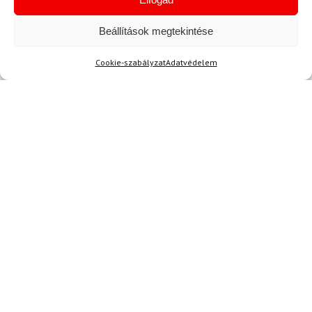
SPYDER
DYNAFIT
Sínadrág SPYDER Dare
Beállítások megtekintése
Zokni DYNAFIT Stay Fast
Lengths Fekete
SK zöld/narancs
Cookie-szabályzat
Adatvédelem
128 700 Ft
8 580 Ft
7 390 Ft
116 980 Ft
Raktáron
Raktáron
Hírek
Aktuális hírek megtekintése