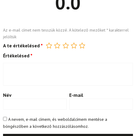
0.0
Az e-mail címet nem tesszük közzé.
A kötelező mezőket
*
karakterrel
jelöltük
A te értékelésed
*
Értékelésed
*
Név
E-mail
A nevem, e-mail címem, és weboldalcímem mentése a
böngészőben a következő hozzászólásomhoz.