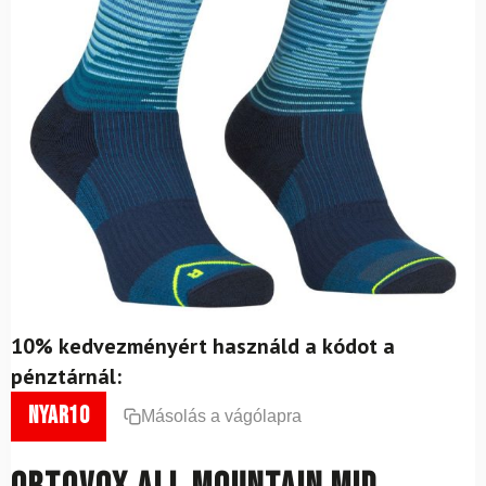
10% kedvezményért használd a kódot a
pénztárnál:
nyar10
Másolás a vágólapra