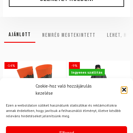
Ajánlott
NEMRÉG MEGTEKINTETT
Lehet, hog
-14%
-9%
Ingyenes szállítás
Cookie-hoz való hozzájárulás
kezelése
Ezen a weboldalon sütiket használunk statisztikai és reklámcélokra
annak érdekében, hogy javítsuk a felhasználói élményt, illetve később
releváns hirdetéseket jelenítsünk meg.
L
35-38
Elfogad