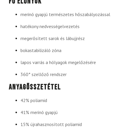
Fő előnyök
merinó gyapjú természetes hőszabályozással
hatékony nedvességelvezetés
megerősített sarok és lábujjrész
bokastabilizáló zóna
lapos varrás a hólyagok megelőzésére
360° szellőző rendszer
Anyagösszetétel
42% poliamid
41% merinó gyapjú
15% újrahasznosított poliamid