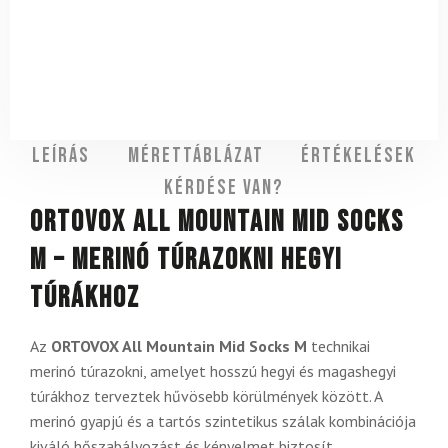
Leírás
Mérettáblázat
Értékelések
Kérdése van?
ORTOVOX All Mountain Mid Socks
M – merinó túrazokni hegyi
túrákhoz
Az
ORTOVOX All Mountain Mid Socks M
technikai
merinó túrazokni, amelyet hosszú hegyi és magashegyi
túrákhoz terveztek hűvösebb körülmények között. A
merinó gyapjú és a tartós szintetikus szálak kombinációja
kiváló hőszabályozást és kényelmet biztosít.