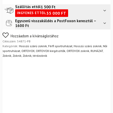
Mid
Merino
1 500
Ft
Szállítás ettől
Zokni
35 000
FT
INGYENES ETTŐL
M
Petrol
Egyszerű visszaküldés a PostFoxon keresztül –
Futár a címre
2 400
Ft
Blue
1600 Ft
mennyiség
FoxPost
1 500
Ft
Nem biztos a választásában? Semmi gond – a terméket
Hozzáadom a kívánságlistához
egyszerűen visszaküldheti 14 napon belül, indoklás nélkül.
Cikkszám:
54871-PB
Mik a visszaküldés feltételei?
Kategóriák:
Hosszú szárú zoknik
,
Férfi sportruházat
,
Hosszú szárú zoknik
,
Női
sportruházat
,
ORTOVOX
,
ORTOVOX kiegészítők
,
ORTOVOX zoknik
,
RUHÁZAT
,
Zoknik
,
Zoknik
,
Zoknik, térdzoknik