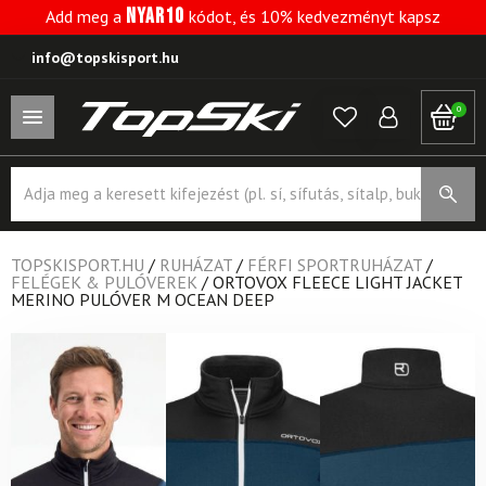
NYAR10
Add meg a
kódot, és 10% kedvezményt kapsz
info@topskisport.hu
0
Products
search
TOPSKISPORT.HU
/
RUHÁZAT
/
FÉRFI SPORTRUHÁZAT
/
FELÉGEK & PULÓVEREK
/
ORTOVOX FLEECE LIGHT JACKET
MERINO PULÓVER M OCEAN DEEP