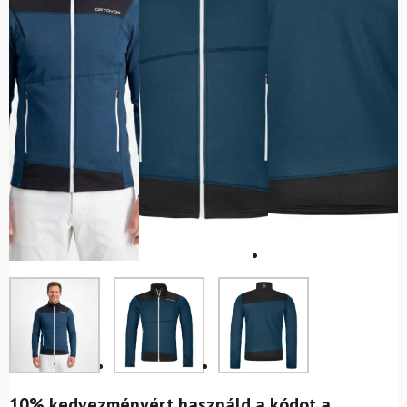
10% kedvezményért használd a kódot a