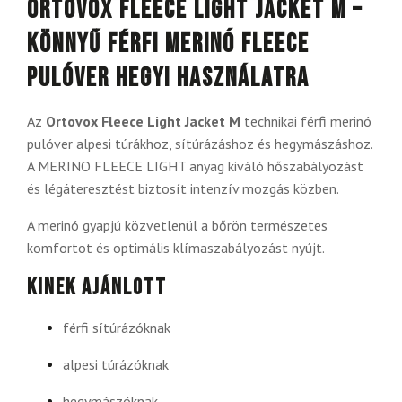
Ortovox Fleece Light Jacket M –
könnyű férfi merinó fleece
pulóver hegyi használatra
Az
Ortovox Fleece Light Jacket M
technikai férfi merinó
pulóver alpesi túrákhoz, sítúrázáshoz és hegymászáshoz.
A MERINO FLEECE LIGHT anyag kiváló hőszabályozást
és légáteresztést biztosít intenzív mozgás közben.
A merinó gyapjú közvetlenül a bőrön természetes
komfortot és optimális klímaszabályozást nyújt.
Kinek ajánlott
férfi sítúrázóknak
alpesi túrázóknak
hegymászóknak