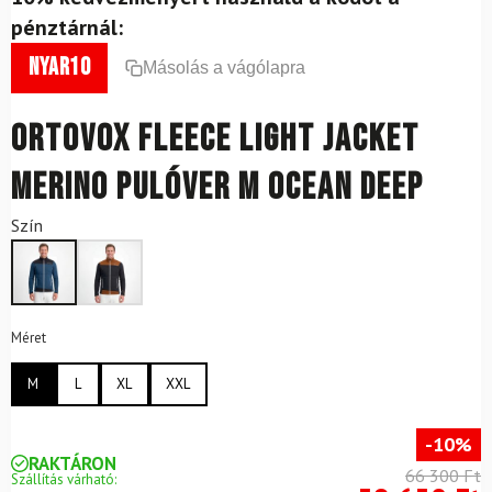
pénztárnál:
nyar10
Másolás a vágólapra
ORTOVOX Fleece Light Jacket
Merino pulóver M Ocean Deep
Szín
Méret
M
L
XL
XXL
-10%
RAKTÁRON
66 300 Ft
Szállítás várható: