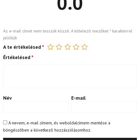
0.0
Az e-mail címet nem tesszük közzé.
A kötelező mezőket
*
karakterrel
jelöltük
A te értékelésed
*
Értékelésed
*
Név
E-mail
A nevem, e-mail címem, és weboldalcímem mentése a
böngészőben a következő hozzászólásomhoz.