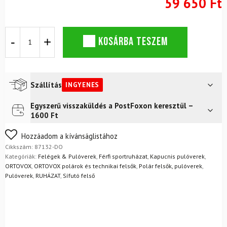
59 650 Ft
ORTOVOX
KOSÁRBA TESZEM
Fleece
Light
Jacket
Merino
pulóver
Szállítás
INGYENES
M
Ocean
Egyszerű visszaküldés a PostFoxon keresztül –
Futár a címre
Ingyenes
Deep
1600 Ft
mennyiség
FoxPost
Ingyenes
Nem biztos a választásában? Semmi gond – a terméket
Hozzáadom a kívánságlistához
egyszerűen visszaküldheti 14 napon belül, indoklás nélkül.
Cikkszám:
87132-DO
Mik a visszaküldés feltételei?
Kategóriák:
Felégek & Pulóverek
,
Férfi sportruházat
,
Kapucnis pulóverek
,
ORTOVOX
,
ORTOVOX polárok és technikai felsők
,
Polár felsők, pulóverek
,
Pulóverek
,
RUHÁZAT
,
Sífutó felső