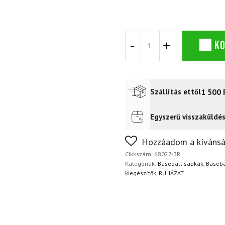
ORTOVOX
K
Logo
Air
Trucker
Sapka
Black
1 500
Szállítás ettől
Raven
mennyiség
Egyszerű visszaküldé
Futár a címre
2 400
Ft
FoxPost
1 500
Ft
Nem biztos a választásában
Hozzáadom a kívánsá
napon belül, indoklás nélkül
Cikkszám:
68027-BR
Kategóriák:
Baseball sapkák
,
Baseba
kiegészítők
,
RUHÁZAT