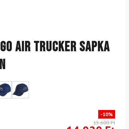
go Air Trucker Sapka
en
-10%
15 600 Ft