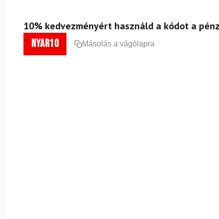
10% kedvezményért használd a kódot a pénz
nyar10
Másolás a vágólapra