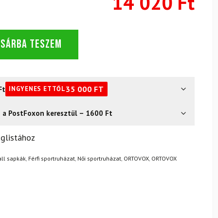
14 020 Ft
OSÁRBA TESZEM
Ft
35 000
FT
INGYENES ETTŐL
s a PostFoxon keresztül – 1600 Ft
? Semmi gond – a terméket egyszerűen visszaküldheti 14
glistához
.
Mik a visszaküldés feltételei?
ll sapkák
,
Férfi sportruházat
,
Női sportruházat
,
ORTOVOX
,
ORTOVOX