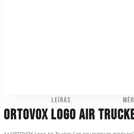
Leírás
Mér
Ortovox Logo Air Truck
Az ORTOVOX Logo Air Trucker Cap egy prémium minőségű 