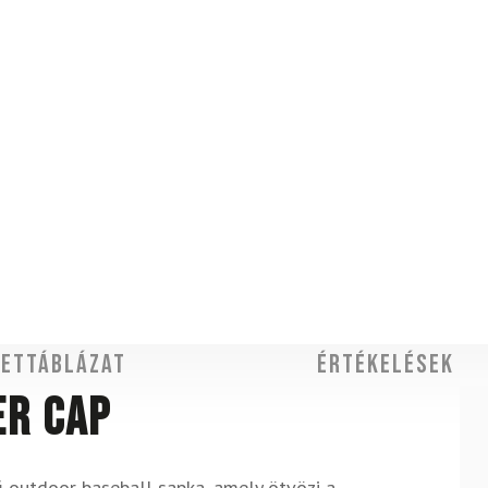
ettáblázat
Értékelések
er Cap
outdoor baseball sapka, amely ötvözi a