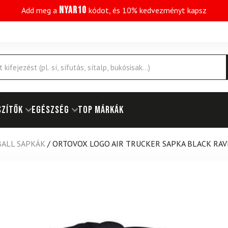
NYAR10
Add meg a
kódot, és 10% kedvezményt kapsz
SZÍTŐK
EGÉSZSÉG
Top márkák
BALL SAPKÁK
/
ORTOVOX LOGO AIR TRUCKER SAPKA BLACK RA