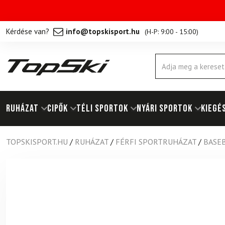
Kérdése van?
info@topskisport.hu
(
H-P: 9:00 - 15:00
)
Products
search
RUHÁZAT
Cipők
TÉLI SPORTOK
NYÁRI SPORTOK
KIEGÉ
TOPSKISPORT.HU
/
RUHÁZAT
/
FÉRFI SPORTRUHÁZAT
/
BASE