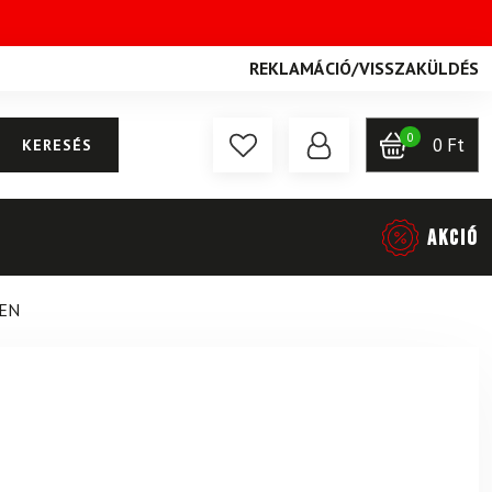
REKLAMÁCIÓ
/
VISSZAKÜLDÉS
0
0
Ft
KERESÉS
AKCIÓ
VEN