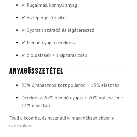
✔ Rugalmas, könnyű anyag
✔ Vízlepergető kivitel
✔ Gyorsan száradó és légáteresztő
✔ Merinó gyapjú derékrész
✔ 2 oldalzseb + 1 cipzáras zseb
Anyagösszetétel
85% újrahasznosított poliamid + 15% elasztán
Derékrész: 67% merinó gyapjú + 20% poliészter +
13% elasztán
Tedd a kosárba, és használd ki maximálisan ebben a
szezonban.