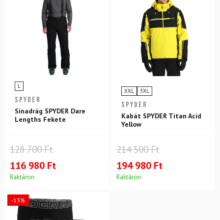
L
XXL
3XL
SPYDER
SPYDER
Sínadrág SPYDER Dare
Kabát SPYDER Titan Acid
Lengths Fekete
Yellow
128 700 Ft
214 500 Ft
116 980 Ft
194 980 Ft
Raktáron
Raktáron
-13%