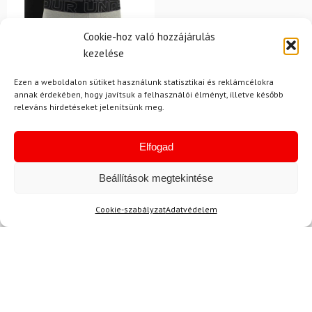
Cookie-hoz való hozzájárulás
kezelése
Ezen a weboldalon sütiket használunk statisztikai és reklámcélokra
annak érdekében, hogy javítsuk a felhasználói élményt, illetve később
releváns hirdetéseket jelenítsünk meg.
M
UNDER ARMOUR
Elfogad
Boxerek Under Armour M
Perf Cotton Nov 3in -
Beállítások megtekintése
Fekete
Cookie-szabályzat
Adatvédelem
15 600 Ft
13 610 Ft
Raktáron