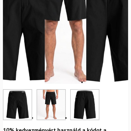
10% kedvezményért használd a kódot a