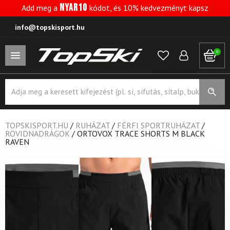
NYAR10
Add meg a
kódot, és 10% kedvezményt kapsz
info@topskisport.hu
0
Products
search
TOPSKISPORT.HU
/
RUHÁZAT
/
FÉRFI SPORTRUHÁZAT
/
RÖVIDNADRÁGOK
/
ORTOVOX TRACE SHORTS M BLACK
RAVEN