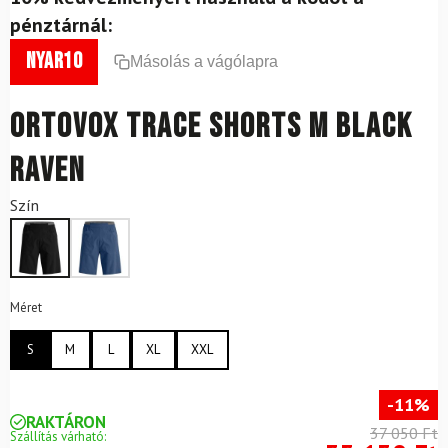
pénztárnál:
nyar10
Másolás a vágólapra
ORTOVOX Trace Shorts M Black
Raven
Szín
Méret
S
M
L
XL
XXL
-11%
RAKTÁRON
37 050 Ft
Szállítás várható: