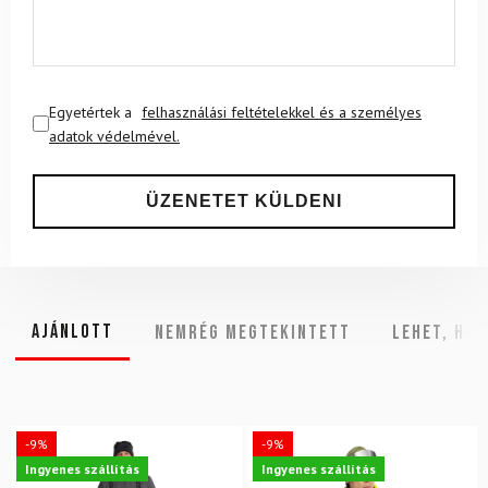
Egyetértek a
felhasználási feltételekkel és a személyes
adatok védelmével.
Ajánlott
NEMRÉG MEGTEKINTETT
Lehet, hog
-9%
-9%
Ingyenes szállítás
Ingyenes szállítás