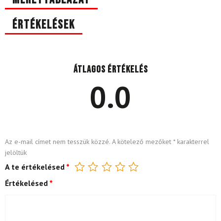
Értékelések
Átlagos értékelés
0.0
Az e-mail címet nem tesszük közzé.
A kötelező mezőket
*
karakterrel
jelöltük
A te értékelésed
*
Értékelésed
*