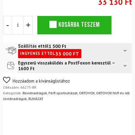
33 130 Ft
ORTOVOX
KOSÁRBA TESZEM
Trace
Shorts
M
Black
1 500
Ft
Szállítás ettől
Raven
35 000
FT
INGYENES ETTŐL
mennyiség
Egyszerű visszaküldés a PostFoxon keresztül –
Futár a címre
2 400
Ft
1600 Ft
FoxPost
1 500
Ft
Nem biztos a választásában? Semmi gond – a terméket
Hozzáadom a kívánságlistához
egyszerűen visszaküldheti 14 napon belül, indoklás nélkül.
Cikkszám:
66275-BR
Mik a visszaküldés feltételei?
Kategóriák:
Rövidnadrágok
,
Férfi sportruházat
,
ORTOVOX
,
ORTOVOX férfi és női
rövidnadrágok
,
RUHÁZAT