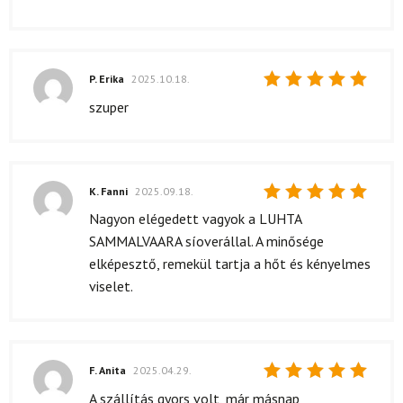
P. Erika
2025.10.18.
Értékelés:
szuper
5
/ 5
K. Fanni
2025.09.18.
Értékelés:
Nagyon elégedett vagyok a LUHTA
5
/ 5
SAMMALVAARA síoverállal. A minősége
elképesztő, remekül tartja a hőt és kényelmes
viselet.
F. Anita
2025.04.29.
Értékelés:
A szállítás gyors volt, már másnap