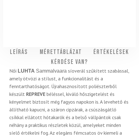
Leírás
Mérettáblázat
Értékelések
Kérdése van?
Női
síoverál szűkített szabással,
LUHTA
Sammalvaara
amely ötvözi a stílust, a funkcionalitást és a
fenntarthatóságot. Újrahasznosított poliészterből
készült
REPREVE
béléssel, kiváló hőszigetelést és
kényelmet biztosít még fagyos napokon is. A levehető és
állítható kapucni, a száron cipzárak, a csúszásgátló
csíkkal ellátott hótakarók és a belső vállpántok csak
néhány a praktikus részletek közül, amelyeket minden
síelő értékelni fog. Az elegáns fémcsatos öv kiemeli a