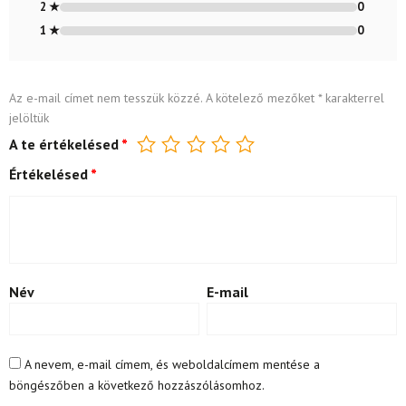
2 ★
0
1 ★
0
Az e-mail címet nem tesszük közzé.
A kötelező mezőket
*
karakterrel
jelöltük
A te értékelésed
*
Értékelésed
*
Név
E-mail
A nevem, e-mail címem, és weboldalcímem mentése a
böngészőben a következő hozzászólásomhoz.