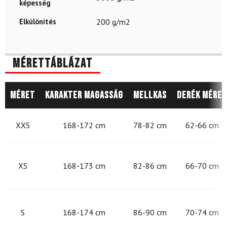
képesség
Elkülönítés
200 g/m2
Mérettáblázat
Méret
Karakter magasság
Mellkas
Derék méret
XXS
168-172 cm
78-82 cm
62-66 cm
XS
168-173 cm
82-86 cm
66-70 cm
S
168-174 cm
86-90 cm
70-74 cm