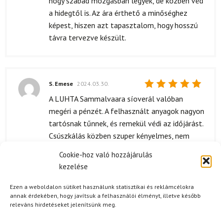
hogy szabad mozgásban legyek, de közben véd
a hidegtől is. Az ára érthető a minőséghez
képest, hiszen azt tapasztalom, hogy hosszú
távra tervezve készült.
S. Emese
2024.03.30.
Értékelés:
A LUHTA Sammalvaara síoverál valóban
5
/ 5
megéri a pénzét. A felhasznált anyagok nagyon
tartósnak tűnnek, és remekül védi az időjárást.
Csúszkálás közben szuper kényelmes, nem
éreztem magam megszorítva. Ajánlom
Cookie-hoz való hozzájárulás
mindenkinek, aki síelni szeretne!
kezelése
Ezen a weboldalon sütiket használunk statisztikai és reklámcélokra
annak érdekében, hogy javítsuk a felhasználói élményt, illetve később
releváns hirdetéseket jelenítsünk meg.
H. Petra
(megerősített tulajdonos)
2024.03.02.
Értékelés: