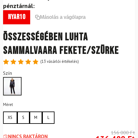
pénztárnál:
nyar10
Másolás a vágólapra
Összességében LUHTA
Sammalvaara Fekete/Szürke
(
13
vásárlói értékelés)
Értékelés
13
Szín
4.85
az
5-ből,
értékelés
alapján
Méret
XS
S
M
L
156 000
Ft
NINCS RAKTÁRON