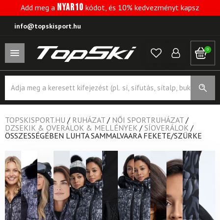
NYAR10
Add meg a
kódot, és 10% kedvezményt kapsz
info@topskisport.hu
0
Products
search
TOPSKISPORT.HU
/
RUHÁZAT
/
NŐI SPORTRUHÁZAT
/
DZSEKIK & OVERÁLOK & MELLÉNYEK
/
SÍOVERÁLOK
/
ÖSSZESSÉGÉBEN LUHTA SAMMALVAARA FEKETE/SZÜRKE