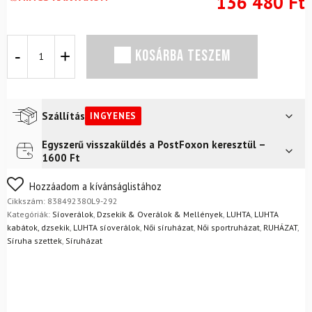
136 480
Ft
Összességében
KOSÁRBA TESZEM
LUHTA
Sammalvaara
Fekete/Szürke
mennyiség
Szállítás
INGYENES
Egyszerű visszaküldés a PostFoxon keresztül –
Futár a címre
Ingyenes
1600 Ft
FoxPost
Ingyenes
Nem biztos a választásában? Semmi gond – a terméket
Hozzáadom a kívánságlistához
egyszerűen visszaküldheti 14 napon belül, indoklás nélkül.
Cikkszám:
838492380L9-292
Mik a visszaküldés feltételei?
Kategóriák:
Síoverálok
,
Dzsekik & Overálok & Mellények
,
LUHTA
,
LUHTA
kabátok, dzsekik
,
LUHTA síoverálok
,
Női síruházat
,
Női sportruházat
,
RUHÁZAT
,
Síruha szettek
,
Síruházat