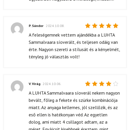
5
/ 5
P. Sándor
2024.10.08.
Értékelés:
A feleségemnek vettem ajándékba a LUHTA
5
/ 5
Sammalvaara síoverált, és teljesen odáig van
érte. Nagyon szereti a stílusát és a kényelmét,
tényleg jó választás volt!
V. Virág
2024.10.06.
Értékelés:
A LUHTA Sammalvaara síoverál nekem nagyon
4
/ 5
bevált, főleg a fekete és szürke kombinációja
miatt. Az anyaga kellemes, jól szellőzik, és az
eső ellen is hatékonyan véd. Az egyetlen
dolog, ami miatt 4 csillagot adtam, az a
méret. Egy kicsit kisebbnek éreztem, mint