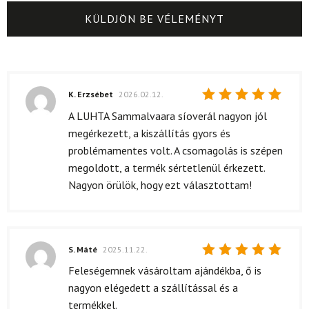
K. Erzsébet
2026.02.12.
Értékelés:
A LUHTA Sammalvaara síoverál nagyon jól
5
/ 5
megérkezett, a kiszállítás gyors és
problémamentes volt. A csomagolás is szépen
megoldott, a termék sértetlenül érkezett.
Nagyon örülök, hogy ezt választottam!
S. Máté
2025.11.22.
Értékelés:
Feleségemnek vásároltam ajándékba, ő is
5
/ 5
nagyon elégedett a szállítással és a
termékkel.