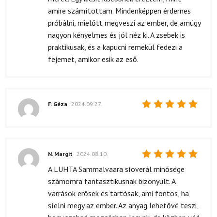
amire számítottam. Mindenképpen érdemes
próbálni, mielőtt megveszi az ember, de amúgy
nagyon kényelmes és jól néz ki. A zsebek is
praktikusak, és a kapucni remekül fedezi a
fejemet, amikor esik az eső.
F. Géza
2024.09.27.
Értékelés:
5
/ 5
N. Margit
2024.08.10.
Értékelés:
A LUHTA Sammalvaara síoverál minősége
5
/ 5
számomra fantasztikusnak bizonyult. A
varrások erősek és tartósak, ami fontos, ha
síelni megy az ember. Az anyag lehetővé teszi,