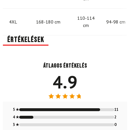
110-114
4XL
168-180 cm
94-98 cm
cm
Értékelések
Átlagos értékelés
4.9
Értékelés:
4.85
/ 5
5 ★
11
4 ★
2
3 ★
0