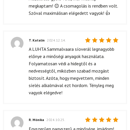
5
/ 5
megkaptam! 😊 A csomagolás is rendben volt.
Szóval maximálisan elégedett vagyok! 👍
T. Katalin
2024.12.14.
Értékelés:
A LUHTA Sammalvaara síoverál legnagyobb
5
/ 5
előnye a minőségi anyagok használata.
Folyamatosan védi a hidegtől és a
nedvességtől, miközben szabad mozgást
biztosít. Azóta, hogy megvettem, minden
síelés alkalmával ezt hordom. Tényleg meg
vagyok elégedve!
R. Mónika
2024.10.25.
Értékelés:
Egyszerűen nagyszerű a minősége, imádom!