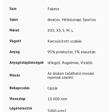
Szín
Fekete
típus
divatos
,
Hétköznapi
,
Sportos
Méret
XXS
,
XS
,
S
,
M
,
L
Vágott
Karcsúsított szabás
Anyag
95% poliészter, 5% elasztán
Anyagtulajdonságok
lélegző
,
Rugalmas
,
Vízálló
Az árukon található mosási
Mosás
nyomok szerint.
Bekapcsolás
Cipzár
Vízoszlop
10 000 mm
Légáteresztő
5000 g/m2