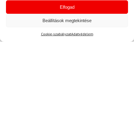
4
/ 5
jó
Elfogad
Beállítások megtekintése
Kérdése van?
Cookie-szabályzat
Adatvédelem
Kérdése van?
info@topskisport.hu
Név