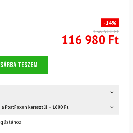
-14%
136 500 Ft
116 980 Ft
OSÁRBA TESZEM
s a PostFoxon keresztül – 1600 Ft
? Semmi gond – a terméket egyszerűen visszaküldheti 14
glistához
.
Mik a visszaküldés feltételei?