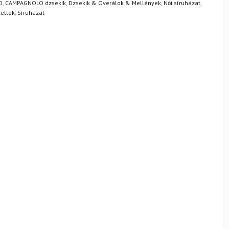
O
,
CAMPAGNOLO dzsekik
,
Dzsekik & Overálok & Mellények
,
Női síruházat
,
zettek
,
Síruházat