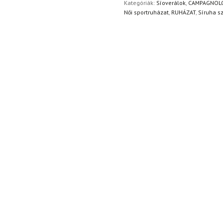
Kategóriák:
Síoverálok
,
CAMPAGNOL
Női sportruházat
,
RUHÁZAT
,
Síruha s