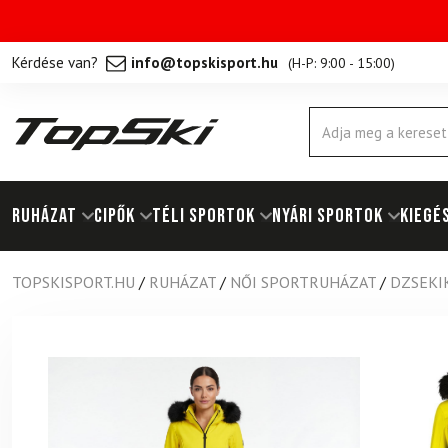
Kérdése van?
info@topskisport.hu
(
H-P: 9:00 - 15:00
)
Products
search
RUHÁZAT
Cipők
TÉLI SPORTOK
NYÁRI SPORTOK
KIEGÉ
TOPSKISPORT.HU
/
RUHÁZAT
/
NŐI SPORTRUHÁZAT
/
DZSEKI