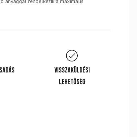
gó anyaggal rendelkezik a maximális
csadás
Visszaküldési
lehetőség