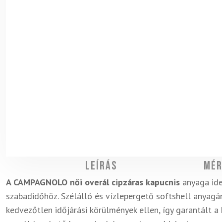
Leírás
Mér
A CAMPAGNOLO női overál cipzáras kapucnis
anyaga ide
szabadidőhöz. Szélálló és vízlepergető softshell anyag
kedvezőtlen időjárási körülmények ellen, így garantált 