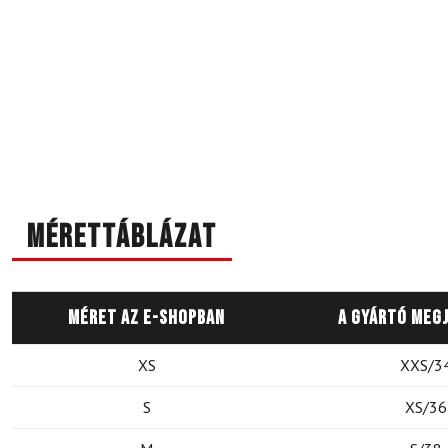
Mérettáblázat
Méret az e-shopban
A gyártó meg
XS
XXS/3
S
XS/36