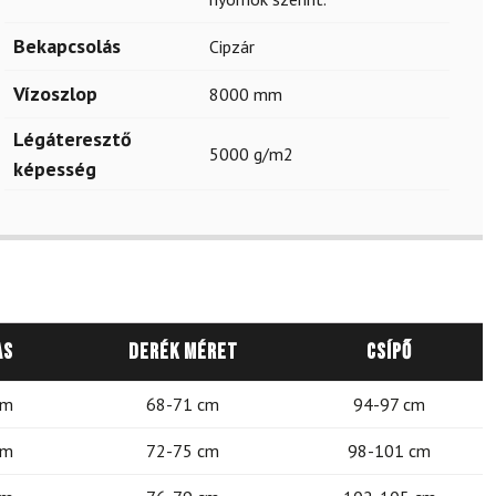
Bekapcsolás
Cipzár
Vízoszlop
8000 mm
Légáteresztő
5000 g/m2
képesség
as
Derék méret
Csípő
cm
68-71 cm
94-97 cm
cm
72-75 cm
98-101 cm