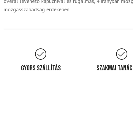
overál levehető kapucnival és rugalmas, 4 irányban moz
mozgásszabadság érdekében.
Gyors szállítás
Szakmai taná