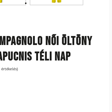
MPAGNOLO női öltöny
apucnis téli nap
 értékelés)