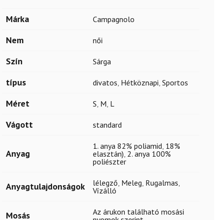
Márka
Campagnolo
Nem
női
Szín
Sárga
típus
divatos
,
Hétköznapi
,
Sportos
Méret
S
,
M
,
L
Vágott
standard
1. anya 82% poliamid
,
18%
Anyag
elasztán)
,
2. anya 100%
poliészter
lélegző
,
Meleg
,
Rugalmas
,
Anyagtulajdonságok
Vízálló
Az árukon található mosási
Mosás
nyomok szerint.