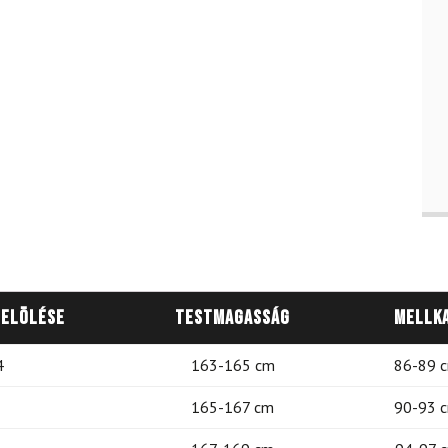
jelölése
Testmagasság
Mellk
4
163-165 cm
86-89 
165-167 cm
90-93 