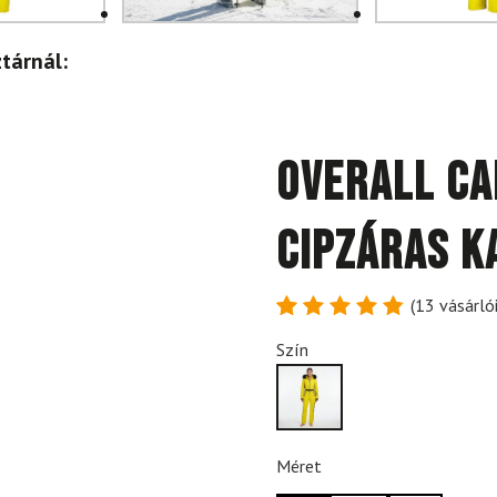
tárnál:
Overall CA
cipzáras k
(
13
vásárlói
Értékelés
13
Szín
4.85
az
5-ből,
értékelés
alapján
Méret