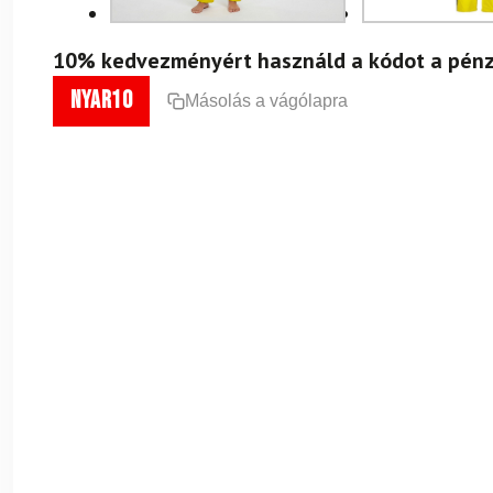
10% kedvezményért használd a kódot a pénz
nyar10
Másolás a vágólapra