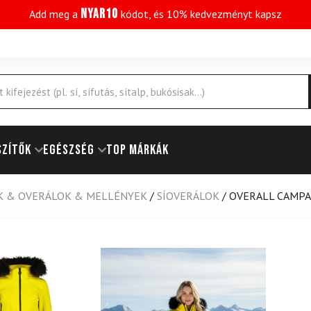
NYAR10
Add meg a
kódot, és 10% kedvezményt kapsz
SZÍTŐK
EGÉSZSÉG
Top márkák
K & OVERÁLOK & MELLÉNYEK
/
SÍOVERÁLOK
/
OVERALL CAMPA