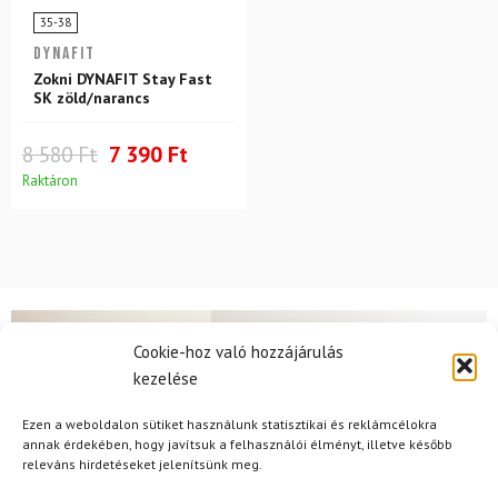
35-38
DYNAFIT
Zokni DYNAFIT Stay Fast
SK zöld/narancs
8 580 Ft
7 390 Ft
Raktáron
Cookie-hoz való hozzájárulás
kezelése
Hírek
Ezen a weboldalon sütiket használunk statisztikai és reklámcélokra
annak érdekében, hogy javítsuk a felhasználói élményt, illetve később
Aktuális hírek megtekintése
releváns hirdetéseket jelenítsünk meg.