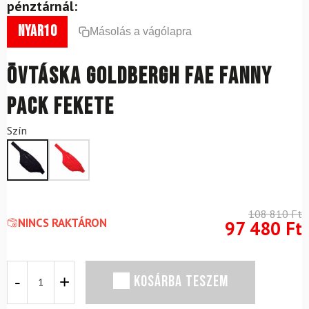
pénztárnál:
nyar10
Másolás a vágólapra
Övtáska GOLDBERGH Fae Fanny
Pack Fekete
Szín
108 810
Ft
NINCS RAKTÁRON
97 480
Ft
Övtáska
KOSÁRBA TESZEM
GOLDBERGH
Fae