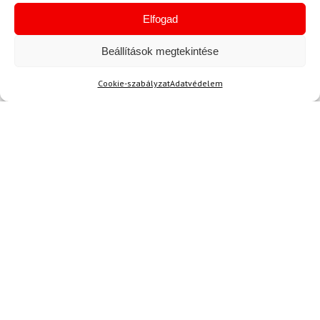
Elfogad
Beállítások megtekintése
Akció
Cookie-szabályzat
Adatvédelem
TERMÉKEK BEMUTATÁSA HASZNÁLAT KÖZBEN
SZERETNE ELSŐKÉNT ÉRTESÜLNI AZ
ÚJDONSÁGAINKRÓL?
Olvassa hírleveleinket!