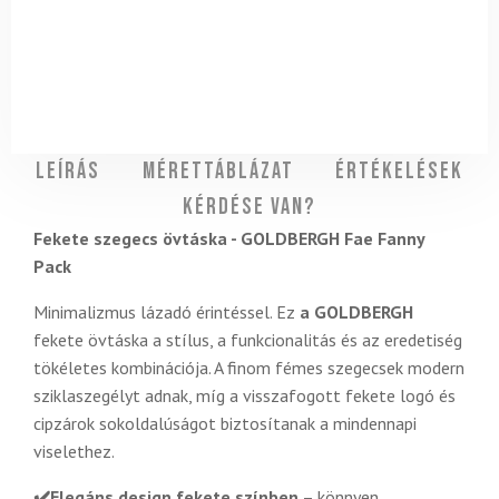
Leírás
Mérettáblázat
Értékelések
Kérdése van?
Fekete szegecs övtáska - GOLDBERGH Fae Fanny
Pack
Minimalizmus lázadó érintéssel. Ez
a GOLDBERGH
fekete övtáska a stílus, a funkcionalitás és az eredetiség
tökéletes kombinációja. A finom fémes szegecsek modern
sziklaszegélyt adnak, míg a visszafogott fekete logó és
cipzárok sokoldalúságot biztosítanak a mindennapi
viselethez.
✔️Elegáns design fekete színben
– könnyen