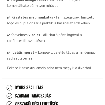
kombinálható bármilyen ruhával
✔️
Részletes megmunkálás
- fém szegecsek, hímzett
logó és dupla cipzár a praktikus használat érdekében
✔️Kényelmes
viselet
- állítható pánt logóval a
tökéletes illeszkedésért
✔️
Ideális méret
– kompakt, de elég tágas a mindennapi
szükségleteihez
Fekete klasszikus, amely soha nem megy ki a divatból.
Gyors szállítás
Szakmai tanácsadás
Visszaküldési lehetőség