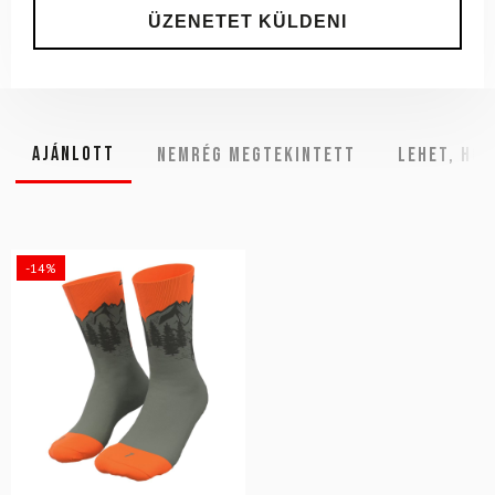
Ajánlott
NEMRÉG MEGTEKINTETT
Lehet, hog
-14%