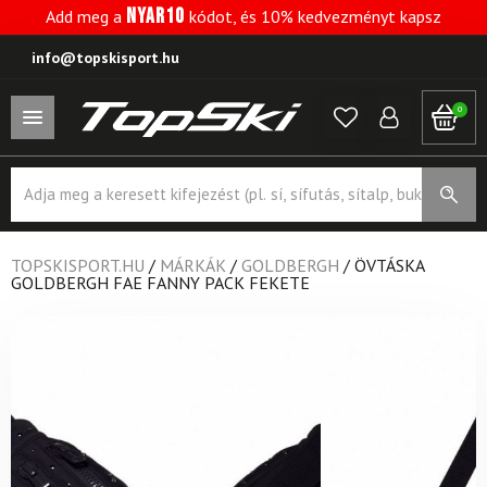
NYAR10
Add meg a
kódot, és 10% kedvezményt kapsz
info@topskisport.hu
0
Products
search
TOPSKISPORT.HU
/
MÁRKÁK
/
GOLDBERGH
/
ÖVTÁSKA
GOLDBERGH FAE FANNY PACK FEKETE