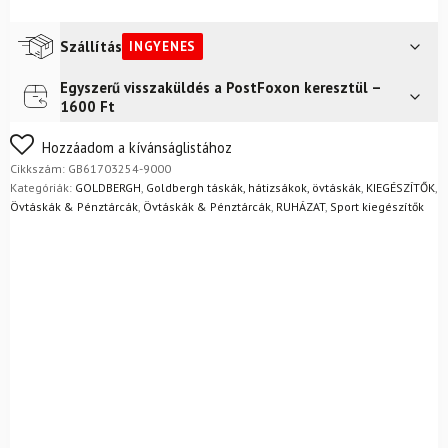
Fanny
Pack
Fekete
Szállítás
INGYENES
mennyiség
Egyszerű visszaküldés a PostFoxon keresztül –
Futár a címre
Ingyenes
1600 Ft
FoxPost
Ingyenes
Nem biztos a választásában? Semmi gond – a terméket
Hozzáadom a kívánságlistához
egyszerűen visszaküldheti 14 napon belül, indoklás nélkül.
Cikkszám:
GB61703254-9000
Mik a visszaküldés feltételei?
Kategóriák:
GOLDBERGH
,
Goldbergh táskák, hátizsákok, övtáskák
,
KIEGÉSZÍTŐK
,
Övtáskák & Pénztárcák
,
Övtáskák & Pénztárcák
,
RUHÁZAT
,
Sport kiegészítők