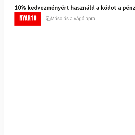
10% kedvezményért használd a kódot a pénz
nyar10
Másolás a vágólapra