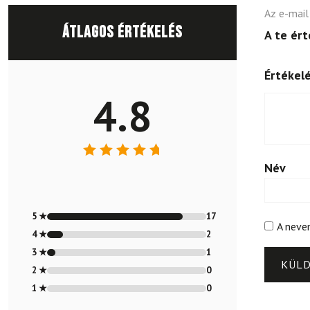
Az e-mail
Átlagos értékelés
A te ér
Értékel
4.8
Név
Értékelés:
4.8
/ 5
5 ★
17
A neve
4 ★
2
3 ★
1
2 ★
0
1 ★
0