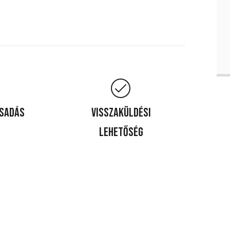
csadás
Visszaküldési
lehetőség