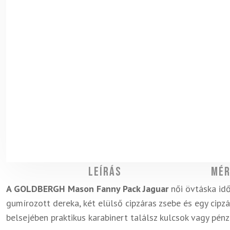
Leírás
Mér
A GOLDBERGH Mason Fanny Pack Jaguar
női övtáska idő
gumírozott dereka, két elülső cipzáras zsebe és egy cipzá
belsejében praktikus karabinert találsz kulcsok vagy pénz