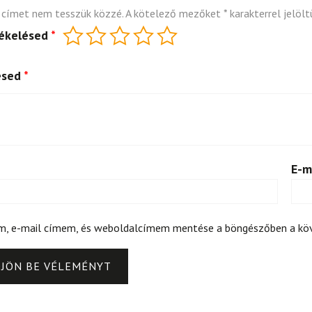
 címet nem tesszük közzé.
A kötelező mezőket
*
karakterrel jelölt
tékelésed
*
ésed
*
E-m
m, e-mail címem, és weboldalcímem mentése a böngészőben a k