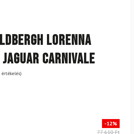
OLDBERGH Lorenna
 Jaguar Carnivale
 értékelés)
-12%
77 610 Ft