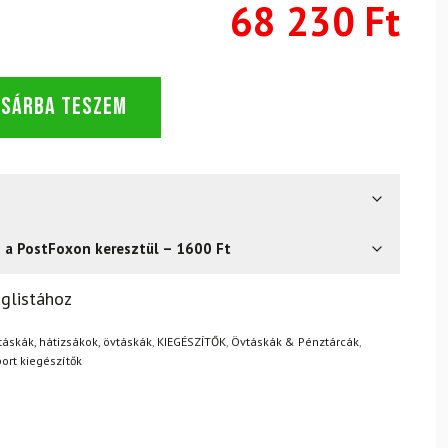
68 230 Ft
OSÁRBA TESZEM
s a PostFoxon keresztül – 1600 Ft
? Semmi gond – a terméket egyszerűen visszaküldheti 14
glistához
.
Mik a visszaküldés feltételei?
áskák, hátizsákok, övtáskák
,
KIEGÉSZÍTŐK
,
Övtáskák & Pénztárcák
,
ort kiegészítők