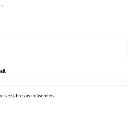
ük
ail
övetkező hozzászólásomhoz.