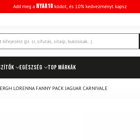
NYAR10
Add meg a
kódot, és 10% kedvezményt kapsz
SZÍTŐK
EGÉSZSÉG
Top márkák
ERGH LORENNA FANNY PACK JAGUAR CARNIVALE