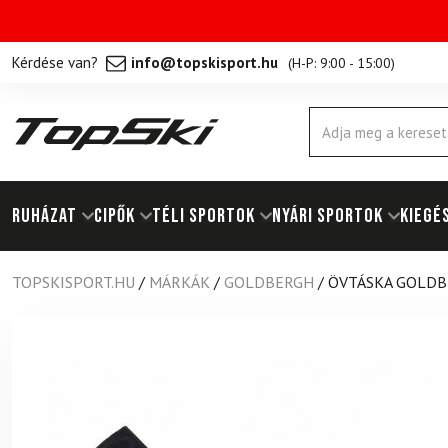
Kérdése van?
info@topskisport.hu
(
H-P: 9:00 - 15:00
)
Products
search
RUHÁZAT
Cipők
TÉLI SPORTOK
NYÁRI SPORTOK
KIEGÉ
TOPSKISPORT.HU
/
MÁRKÁK
/
GOLDBERGH
/
ÖVTÁSKA GOLDB