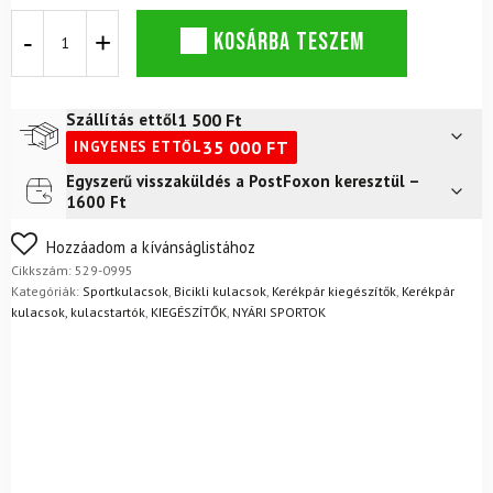
Palack
KOSÁRBA TESZEM
SALEWA
Isarco
könnyű
rozsdamentes
1 500
Ft
Szállítás ettől
0,6
35 000
FT
INGYENES ETTŐL
literes
palack
Egyszerű visszaküldés a PostFoxon keresztül –
Futár a címre
2 400
Ft
acél
1600 Ft
mennyiség
FoxPost
1 500
Ft
Nem biztos a választásában? Semmi gond – a terméket
Hozzáadom a kívánságlistához
egyszerűen visszaküldheti 14 napon belül, indoklás nélkül.
Cikkszám:
529-0995
Mik a visszaküldés feltételei?
Kategóriák:
Sportkulacsok
,
Bicikli kulacsok
,
Kerékpár kiegészítők
,
Kerékpár
kulacsok, kulacstartók
,
KIEGÉSZÍTŐK
,
NYÁRI SPORTOK