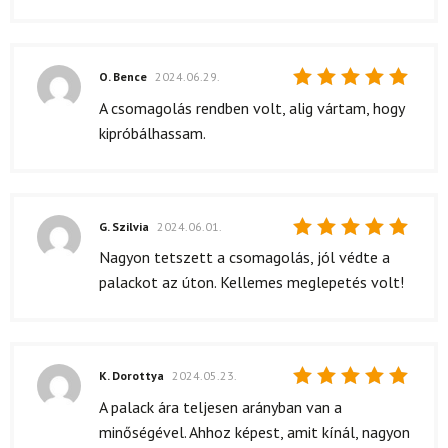
O. Bence
2024.06.29.
Értékelés:
A csomagolás rendben volt, alig vártam, hogy
5
/ 5
kipróbálhassam.
G. Szilvia
2024.06.01.
Értékelés:
Nagyon tetszett a csomagolás, jól védte a
5
/ 5
palackot az úton. Kellemes meglepetés volt!
K. Dorottya
2024.05.23.
Értékelés:
A palack ára teljesen arányban van a
5
/ 5
minőségével. Ahhoz képest, amit kínál, nagyon