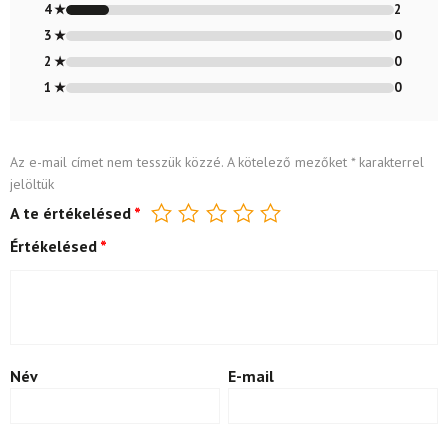
4 ★
2
3 ★
0
2 ★
0
1 ★
0
Az e-mail címet nem tesszük közzé.
A kötelező mezőket
*
karakterrel
jelöltük
A te értékelésed
*
Értékelésed
*
Név
E-mail