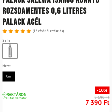
Palack SALEWA Isarco könnyű
rozsdamentes 0,6 literes
palack acél
(
16
vásárlói értékelés)
Értékelés
16
Szín
4.88
az
5-ből,
értékelés
alapján
Méret
Uni
-10%
RAKTÁRON
8 190 Ft
Szállítás várható:
7 390 Ft