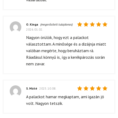
O. Kinga
(megerősített tulajdonos)
2026.01.02.
Értékelés:
5
/ 5
Nagyon örülök, hogy ezt a palackot
választottam. A minősége és a dizájnja miatt
valóban megérte, hogy beruháztam rá.
Ráadásul könnyű is, így a kerékpározás során
nem zavar.
S. Máté
2025.10.08.
Értékelés:
A palackot hamar megkaptam, ami igazán jó
5
/ 5
volt. Nagyon tetszik.