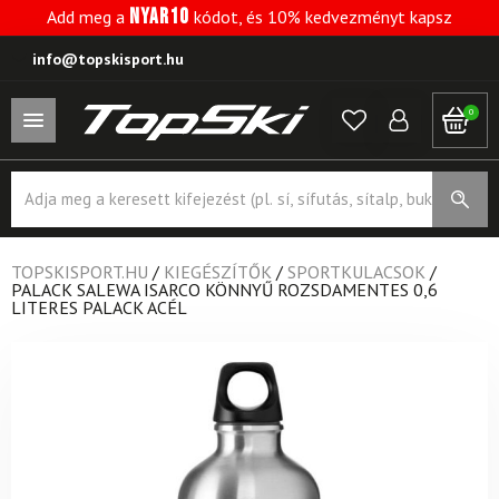
NYAR10
Add meg a
kódot, és 10% kedvezményt kapsz
info@topskisport.hu
0
Products
search
TOPSKISPORT.HU
/
KIEGÉSZÍTŐK
/
SPORTKULACSOK
/
PALACK SALEWA ISARCO KÖNNYŰ ROZSDAMENTES 0,6
LITERES PALACK ACÉL