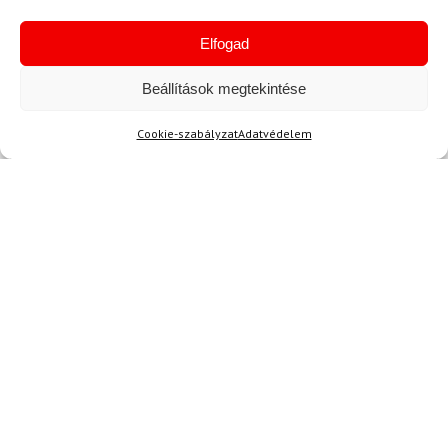
Elfogad
Kérdése van?
Beállítások megtekintése
info@topskisport.hu
Cookie-szabályzat
Adatvédelem
Név
E-mail
Az üzeneted