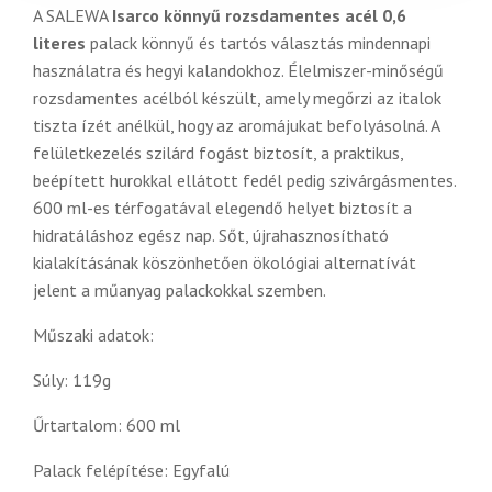
A SALEWA
Isarco könnyű rozsdamentes acél 0,6
literes
palack könnyű és tartós választás mindennapi
használatra és hegyi kalandokhoz. Élelmiszer-minőségű
rozsdamentes acélból készült, amely megőrzi az italok
tiszta ízét anélkül, hogy az aromájukat befolyásolná. A
felületkezelés szilárd fogást biztosít, a praktikus,
beépített hurokkal ellátott fedél pedig szivárgásmentes.
600 ml-es térfogatával elegendő helyet biztosít a
hidratáláshoz egész nap. Sőt, újrahasznosítható
kialakításának köszönhetően ökológiai alternatívát
jelent a műanyag palackokkal szemben.
Műszaki adatok:
Súly: 119g
Űrtartalom: 600 ml
Palack felépítése: Egyfalú