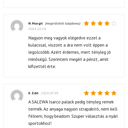
N. Margit
(megerősített tulajdonos)
2024.10.19.
Értékelés:
4
/ 5
Nagyon meg vagyok elégedve ezzel a
kulacssal, viszont a ára nem volt éppen a
legolcsóbb. Azért érdemes, mert tényleg jó
minőségű. Szerintem megéri a pénzt, amit
kifizettél érte.
K. Edit
2024.07.03.
Értékelés:
A SALEWA Isarco palack pedig tényleg remek
5
/ 5
termék. Az anyaga nagyon strapabíró, nem kell
félnem, hogy beadom. Szuper választás a nyári
sportokhoz!