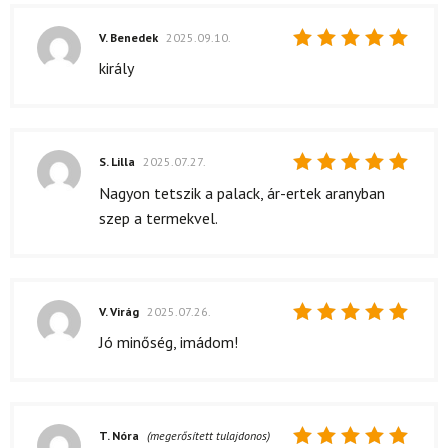
V. Benedek
2025.09.10.
Értékelés:
király
5
/ 5
S. Lilla
2025.07.27.
Értékelés:
Nagyon tetszik a palack, ár-ertek aranyban
5
/ 5
szep a termekvel.
V. Virág
2025.07.26.
Értékelés:
Jó minőség, imádom!
5
/ 5
T. Nóra
(megerősített tulajdonos)