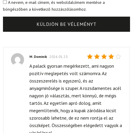
A nevem, e-mail címem, és weboldalcímem mentése a
böngészőben a következő hozzászólásomhoz.
M. Dominik
2026.01.23.
Értékelés:
A palack gyorsan megérkezett, ami nagyon
4
/ 5
pozitív meglepetés volt számomra. Az
összeszerelés is egyszerű, és az
anyagminősége is szuper. A rozsdamentes acél
nagyon jó választás, mert könnyű, de mégis
tartós. Az egyetlen apró dolog, amit
megemlítenék, hogy a kupak záródása kicsit
szorosabb lehetne, de ez nem rontja el az
összképet. Összességében elégedett vagyok a
vásárlással.