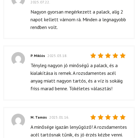
2025.07.22.
Értékelés:
5
/ 5
Nagyon gyorsan megérkezett a palack, alig 2
napot kellett várnom rá. Minden a legnagyobb
rendben volt.
P. Miklós
2025.03.18.
Értékelés:
Tényleg nagyon jó minőségű a palack, és a
5
/ 5
kialakítása is remek. A rozsdamentes acél
anyag miatt nagyon tartós, és a víz is sokáig
friss marad benne. Tökéletes választás!
M. Tamás
2025.01.16.
Értékelés:
A minősége igazán lenyűgöző! A rozsdamentes
5
/ 5
acél tartósnak tűnik, és jó érzés kézbe venni.