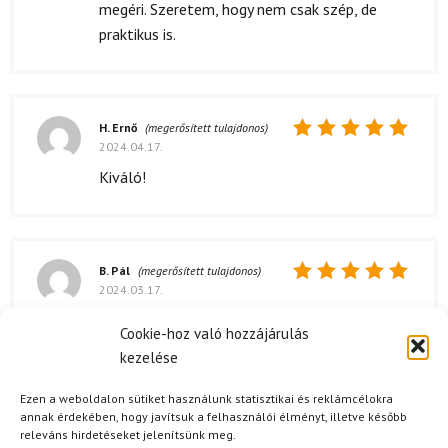
megéri. Szeretem, hogy nem csak szép, de
praktikus is.
H. Ernő
(megerősített tulajdonos)
2024.04.17.
Értékelés:
5
/ 5
Kiváló!
B. Pál
(megerősített tulajdonos)
2024.03.17.
Értékelés:
5
/ 5
Cookie-hoz való hozzájárulás
Kérdése van?
kezelése
Ezen a weboldalon sütiket használunk statisztikai és reklámcélokra
annak érdekében, hogy javítsuk a felhasználói élményt, illetve később
releváns hirdetéseket jelenítsünk meg.