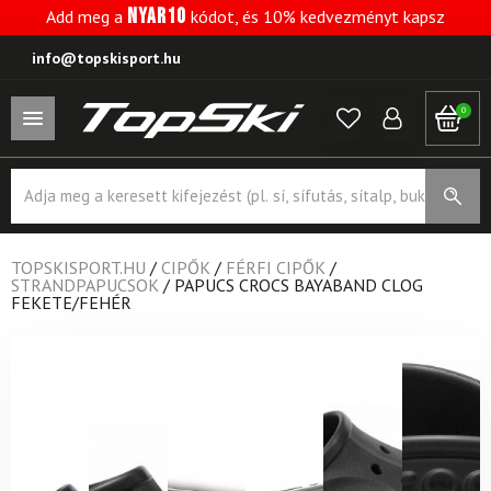
NYAR10
Add meg a
kódot, és 10% kedvezményt kapsz
info@topskisport.hu
0
Products
search
TOPSKISPORT.HU
/
CIPŐK
/
FÉRFI CIPŐK
/
STRANDPAPUCSOK
/
PAPUCS CROCS BAYABAND CLOG
FEKETE/FEHÉR