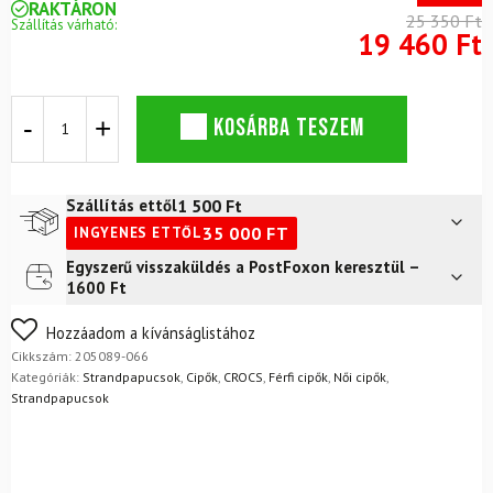
RAKTÁRON
25 350 Ft
Szállítás várható:
19 460 Ft
Papucs
KOSÁRBA TESZEM
CROCS
Bayaband
Clog
Fekete/fehér
1 500
Ft
Szállítás ettől
mennyiség
35 000
FT
INGYENES ETTŐL
Egyszerű visszaküldés a PostFoxon keresztül –
Futár a címre
2 400
Ft
1600 Ft
FoxPost
1 500
Ft
Nem biztos a választásában? Semmi gond – a terméket
Hozzáadom a kívánságlistához
egyszerűen visszaküldheti 14 napon belül, indoklás nélkül.
Cikkszám:
205089-066
Mik a visszaküldés feltételei?
Kategóriák:
Strandpapucsok
,
Cipők
,
CROCS
,
Férfi cipők
,
Női cipők
,
Strandpapucsok