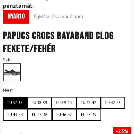
pénztárnál:
nyar10
Másolás a vágólapra
Papucs CROCS Bayaband Clog
Fekete/fehér
Szín
Méret
EU 37-38
EU 38-39
EU 39-40
EU 41-42
EU 42-43
EU 43-44
EU 45-46
EU 46-47
EU 48-49
-23%