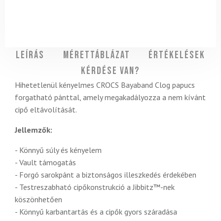
Leírás
Mérettáblázat
Értékelések
Kérdése van?
Hihetetlenül kényelmes CROCS Bayaband Clog papucs
forgatható pánttal, amely megakadályozza a nem kívánt
cipő eltávolítását.
Jellemzők:
- Könnyű súly és kényelem
- Vault támogatás
- Forgó sarokpánt a biztonságos illeszkedés érdekében
- Testreszabható cipőkonstrukció a Jibbitz™-nek
köszönhetően
- Könnyű karbantartás és a cipők gyors száradása