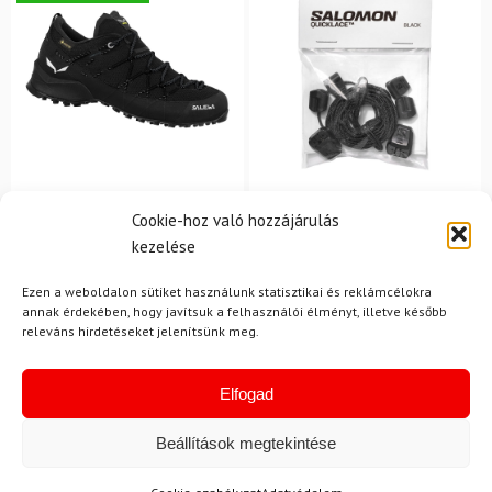
SALOMON
41
Cookie-hoz való hozzájárulás
Fűzős SALOMON
SALEWA
kezelése
Quicklace Kit
Túracipő SALEWA Wildfire
2 GTX W Fekete
Ezen a weboldalon sütiket használunk statisztikai és reklámcélokra
annak érdekében, hogy javítsuk a felhasználói élményt, illetve később
releváns hirdetéseket jelenítsünk meg.
74 100 Ft
66 280 Ft
5 070 Ft
3 860 Ft
Raktáron
Raktáron
Elfogad
Beállítások megtekintése