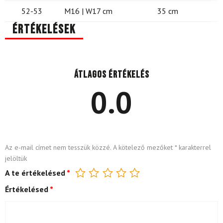
52-53
M16 | W17 cm
35 cm
Értékelések
Átlagos értékelés
0.0
Az e-mail címet nem tesszük közzé.
A kötelező mezőket
*
karakterrel
jelöltük
A te értékelésed
*
Értékelésed
*