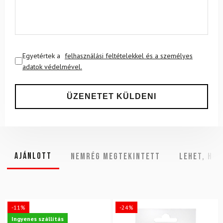
Egyetértek a
felhasználási feltételekkel és a személyes
adatok védelmével.
Ajánlott
NEMRÉG MEGTEKINTETT
Lehet, hog
-11%
-24%
Ingyenes szállítás