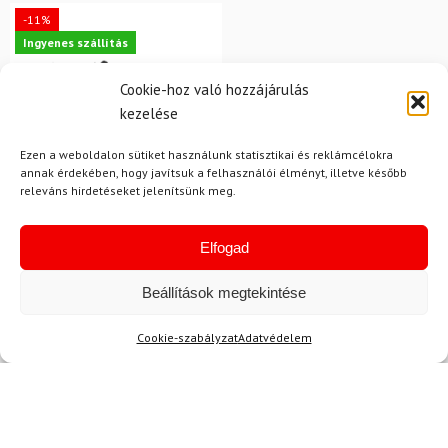
-11%
Ingyenes szállítás
Cookie-hoz való hozzájárulás
kezelése
Ezen a weboldalon sütiket használunk statisztikai és reklámcélokra
annak érdekében, hogy javítsuk a felhasználói élményt, illetve később
releváns hirdetéseket jelenítsünk meg.
41
Elfogad
SALEWA
Beállítások megtekintése
Túracipő SALEWA Wildfire
2 GTX W Fekete
Cookie-szabályzat
Adatvédelem
74 100 Ft
66 280 Ft
Raktáron