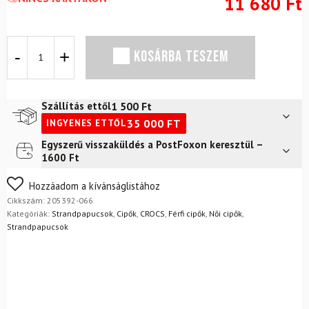
11 680
Ft
Papucs
KOSÁRBA TESZEM
CROCS
Bayaband
Slide
Fekete/fehér
1 500
Ft
Szállítás ettől
mennyiség
35 000
FT
INGYENES ETTŐL
Egyszerű visszaküldés a PostFoxon keresztül –
Futár a címre
2 400
Ft
1600 Ft
FoxPost
1 500
Ft
Nem biztos a választásában? Semmi gond – a terméket
Hozzáadom a kívánságlistához
egyszerűen visszaküldheti 14 napon belül, indoklás nélkül.
Cikkszám:
205392-066
Mik a visszaküldés feltételei?
Kategóriák:
Strandpapucsok
,
Cipők
,
CROCS
,
Férfi cipők
,
Női cipők
,
Strandpapucsok