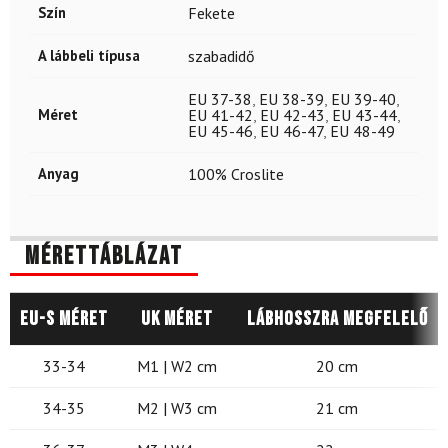
Szín
Fekete
A lábbeli típusa
szabadidő
EU 37-38
,
EU 38-39
,
EU 39-40
,
Méret
EU 41-42
,
EU 42-43
,
EU 43-44
,
EU 45-46
,
EU 46-47
,
EU 48-49
Anyag
100% Croslite
Mérettáblázat
EU-s méret
UK méret
Lábhosszra megfelelő
33-34
M1 | W2 cm
20 cm
34-35
M2 | W3 cm
21 cm