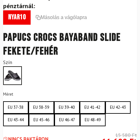
pénztárnál:
nyar10
Másolás a vágólapra
Papucs CROCS Bayaband Slide
Fekete/fehér
Szín
Méret
EU 37-38
EU 38-39
EU 39-40
EU 41-42
EU 42-43
EU 43-44
EU 45-46
EU 46-47
EU 48-49
15 580
Ft
NINCS RAKTÁRON