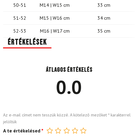
50-51
M14 | W15 cm
33 cm
51-52
M15 | W16 cm
34 cm
52-53
M16 | W17 cm
35 cm
Értékelések
Átlagos értékelés
0.0
Az e-mail címet nem tesszük közzé.
A kötelező mezőket
*
karakterrel
jelöltük
A te értékelésed
*