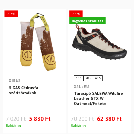
-17%
-11%
Ingyenes szállítás
36.5
38.5
40.5
SIDAS
SALEWA
SIDAS Cédrusfa
szárítózsákok
Túracipő SALEWA Wildfire
Leather GTX W
Oatmeal/Fekete
7 020 Ft
5 830 Ft
70 200 Ft
62 380 Ft
Raktáron
Raktáron