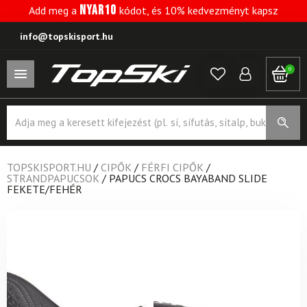
NYAR10
Add meg a
kódot, és 10% kedvezményt kapsz
info@topskisport.hu
0
Products
search
TOPSKISPORT.HU
/
CIPŐK
/
FÉRFI CIPŐK
/
STRANDPAPUCSOK
/
PAPUCS CROCS BAYABAND SLIDE
FEKETE/FEHÉR