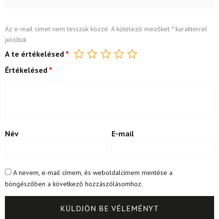
Az e-mail címet nem tesszük közzé.
A kötelező mezőket
*
karakterrel
jelöltük
A te értékelésed
*
Értékelésed
*
Név
E-mail
A nevem, e-mail címem, és weboldalcímem mentése a
böngészőben a következő hozzászólásomhoz.