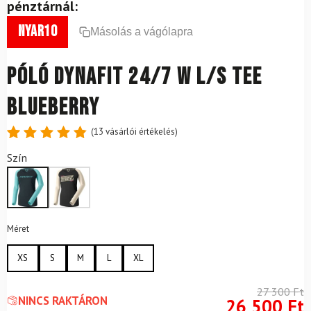
pénztárnál:
nyar10
Másolás a vágólapra
Póló DYNAFIT 24/7 W L/S TEE
Blueberry
(
13
vásárlói értékelés)
Értékelés
13
Szín
4.85
az
5-ből,
értékelés
alapján
Méret
XS
S
M
L
XL
27 300
Ft
NINCS RAKTÁRON
26 500
Ft