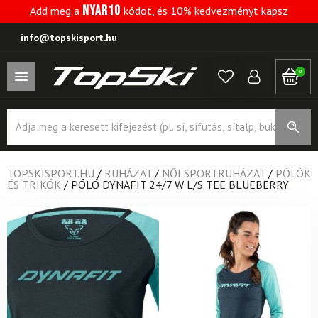
NYAR10
Add meg a
kódot, és 10% kedvezményt kapsz
info@topskisport.hu
0
Products
search
TOPSKISPORT.HU
/
RUHÁZAT
/
NŐI SPORTRUHÁZAT
/
PÓLÓK
ÉS TRIKÓK
/
PÓLÓ DYNAFIT 24/7 W L/S TEE BLUEBERRY