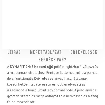
Leírás
Mérettáblázat
Értékelések
Kérdése van?
A
DYNAFIT 24/7 hosszú ujjú
póló megbízható választás
a mindennapi viselethez. Érintése kellemes, mint a pamut,
de a funkcionális
Dri-release
anyag használatának
köszönhetően légáteresztő és jobban elvezeti az
izzadságot a bőrről, mint egy normál póló. A póló anyaga
gyorsan szárad és megakadályozza a nedvesség és a szag
felhalmozódását.