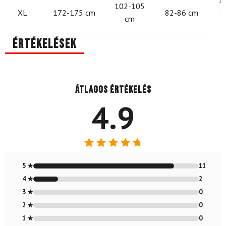
1
102-105
XL
172-175 cm
82-86 cm
1
cm
Értékelések
Átlagos értékelés
4.9
Értékelés:
4.85
/ 5
5 ★
11
4 ★
2
3 ★
0
2 ★
0
1 ★
0