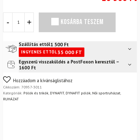
Póló
KOSÁRBA TESZEM
DYNAFIT
24/7
W
L/S
1 500
Ft
Szállítás ettől
TEE
35 000
FT
INGYENES ETTŐL
Blueberry
mennyiség
Egyszerű visszaküldés a PostFoxon keresztül –
Futár a címre
2 400
Ft
1600 Ft
FoxPost
1 500
Ft
Nem biztos a választásában? Semmi gond – a terméket
Hozzáadom a kívánságlistához
egyszerűen visszaküldheti 14 napon belül, indoklás nélkül.
Cikkszám:
70957-3011
Mik a visszaküldés feltételei?
Kategóriák:
Pólók és trikók
,
DYNAFIT
,
DYNAFIT pólók
,
Női sportruházat
,
RUHÁZAT