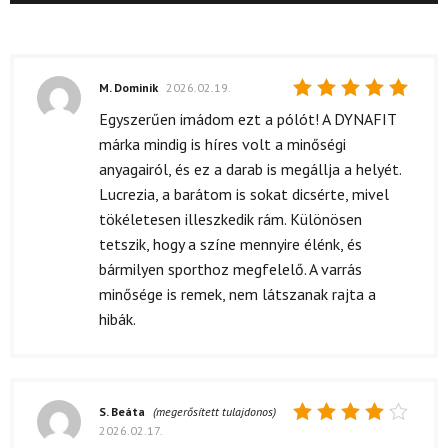
M. Dominik
2026.02.19.
Értékelés:
Egyszerűen imádom ezt a pólót! A DYNAFIT
5
/ 5
márka mindig is híres volt a minőségi
anyagairól, és ez a darab is megállja a helyét.
Lucrezia, a barátom is sokat dicsérte, mivel
tökéletesen illeszkedik rám. Különösen
tetszik, hogy a színe mennyire élénk, és
bármilyen sporthoz megfelelő. A varrás
minősége is remek, nem látszanak rajta a
hibák.
S. Beáta
(megerősített tulajdonos)
2026.02.17.
Értékelés: