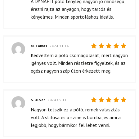
A DYNAFIT póló tényleg nagyon jó minőségű,
érezni rajta az anyagon, hogy tartós és
kényelmes. Minden sportoláshoz ideális.
M. Tamás
2024.11.14.
Értékelés:
Kedveltem a póló csomagolását, mert nagyon
5
/ 5
igényes volt. Minden részletre figyeltek, és az
egész nagyon szép úton érkezett meg.
S. Olivér
2024.09.11.
Értékelés:
Nagyon tetszik ez a póló, remek választás
5
/ 5
volt. A stílusa és a színe is bomba, és ami a
legjobb, hogy bármikor fel lehet venni.