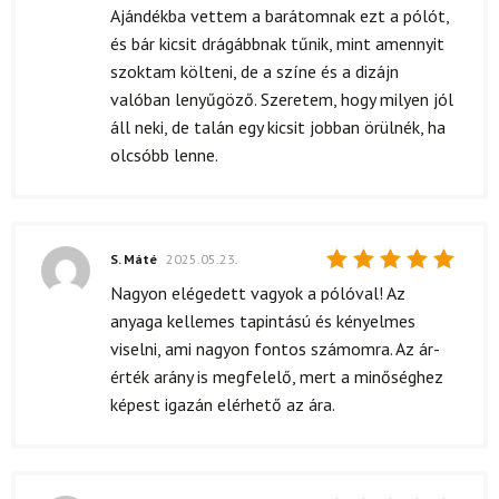
4
/ 5
Ajándékba vettem a barátomnak ezt a pólót,
és bár kicsit drágábbnak tűnik, mint amennyit
szoktam költeni, de a színe és a dizájn
valóban lenyűgöző. Szeretem, hogy milyen jól
áll neki, de talán egy kicsit jobban örülnék, ha
olcsóbb lenne.
S. Máté
2025.05.23.
Értékelés:
Nagyon elégedett vagyok a pólóval! Az
5
/ 5
anyaga kellemes tapintású és kényelmes
viselni, ami nagyon fontos számomra. Az ár-
érték arány is megfelelő, mert a minőséghez
képest igazán elérhető az ára.