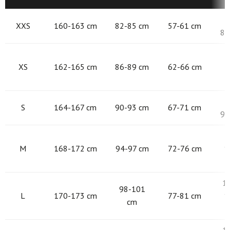
8
XXS
160-163 cm
82-85 cm
57-61 cm
87
8
XS
162-165 cm
86-89 cm
62-66 cm
9
S
164-167 cm
90-93 cm
67-71 cm
97
9
M
168-172 cm
94-97 cm
72-76 cm
1
1
98-101
L
170-173 cm
77-81 cm
1
cm