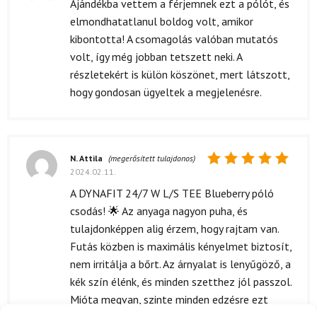
Értékelés:
Ajándékba vettem a férjemnek ezt a pólót, és
5
/ 5
elmondhatatlanul boldog volt, amikor
kibontotta! A csomagolás valóban mutatós
volt, így még jobban tetszett neki. A
részletekért is külön köszönet, mert látszott,
hogy gondosan ügyeltek a megjelenésre.
N. Attila
(megerősített tulajdonos)
2024.02.11.
Értékelés:
5
/ 5
A DYNAFIT 24/7 W L/S TEE Blueberry póló
csodás! 🌟 Az anyaga nagyon puha, és
tulajdonképpen alig érzem, hogy rajtam van.
Futás közben is maximális kényelmet biztosít,
nem irritálja a bőrt. Az árnyalat is lenyűgöző, a
kék szín élénk, és minden szetthez jól passzol.
Mióta megvan, szinte minden edzésre ezt