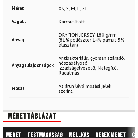
Méret
XS
,
S
,
M
,
L
,
XL
Vágott
Karcsúsított
DRY'TON JERSEY 180 g/nm
Anyag
(81% poliészter 14% pamut 5%
elasztán)
Antibakteriális
,
gyorsan száradó
,
hőszabályozó
,
Anyagtulajdonságok
izzadságelvezető
,
Melegítő
,
Rugalmas
Az árun lévő mosási jelek
Mosás
szerint.
Mérettáblázat
Méret
Testmagasság
Mellkas
Derék méret
Cs