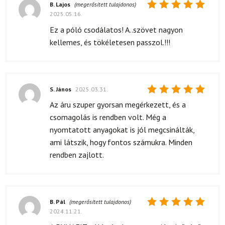
B. Lajos
(megerősített tulajdonos)
2025.05.16.
Értékelés:
5
/ 5
Ez a póló csodálatos! A..szövet nagyon
kellemes, és tökéletesen passzol.!!!
S. János
2025.03.31.
Értékelés:
Az áru szuper gyorsan megérkezett, és a
5
/ 5
csomagolás is rendben volt. Még a
nyomtatott anyagokat is jól megcsinálták,
ami látszik, hogy fontos számukra. Minden
rendben zajlott.
B. Pál
(megerősített tulajdonos)
2024.11.21.
Értékelés:
5
/ 5