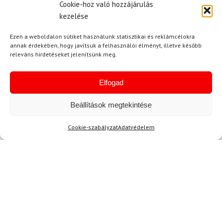
hordom. 👕❤️
Cookie-hoz való hozzájárulás
kezelése
Ezen a weboldalon sütiket használunk statisztikai és reklámcélokra
annak érdekében, hogy javítsuk a felhasználói élményt, illetve később
F. Csaba
(megerősített tulajdonos)
releváns hirdetéseket jelenítsünk meg.
2024.01.23.
Értékelés:
4
/ 5
Néhány nap alatt megérkezett a póló, és
Elfogad
minden rendben volt, de a nyomtatott
anyagok kicsit elmosódottak voltak.
Beállítások megtekintése
Összességében azonban elégedett vagyok.
Cookie-szabályzat
Adatvédelem
Kérdése van?