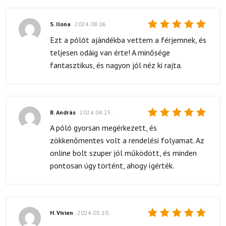
S. Ilona
2024.08.06.
Értékelés:
Ezt a pólót ajándékba vettem a férjemnek, és
5
/ 5
teljesen odáig van érte! A minősége
fantasztikus, és nagyon jól néz ki rajta.
B. András
2024.04.25.
Értékelés:
A póló gyorsan megérkezett, és
5
/ 5
zökkenőmentes volt a rendelési folyamat. Az
online bolt szuper jól működött, és minden
pontosan úgy történt, ahogy ígérték.
H. Vivien
2024.03.10.