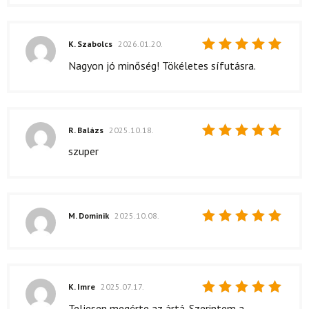
K. Szabolcs
2026.01.20.
Értékelés:
Nagyon jó minőség! Tökéletes sífutásra.
5
/ 5
R. Balázs
2025.10.18.
Értékelés:
szuper
5
/ 5
M. Dominik
2025.10.08.
Értékelés:
5
/ 5
K. Imre
2025.07.17.
Értékelés:
Teljesen megérte az ártá. Szerintem a