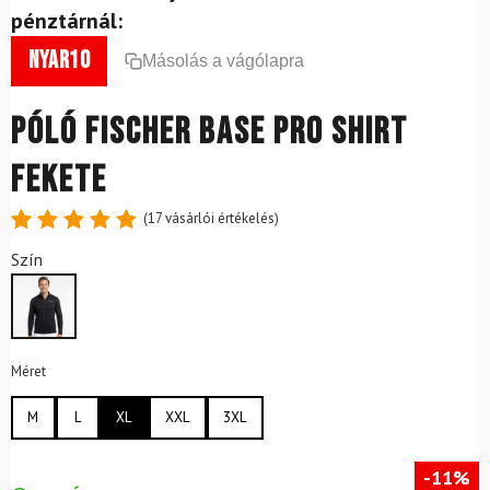
pénztárnál:
nyar10
Másolás a vágólapra
Póló FISCHER Base Pro Shirt
Fekete
(
17
vásárlói értékelés)
Értékelés
17
Szín
4.88
az
5-ből,
értékelés
alapján
Méret
M
L
XL
XXL
3XL
-11%