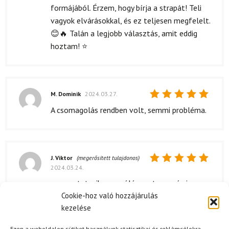
formájából. Érzem, hogy bírja a strapát! Teli
vagyok elvárásokkal, és ez teljesen megfelelt.
😊🔥 Talán a legjobb választás, amit eddig
hoztam! ⭐
M. Dominik
2024.03.27.
Értékelés:
A csomagolás rendben volt, semmi probléma.
5
/ 5
J. Viktor
(megerősített tulajdonos)
2024.03.24.
Értékelés:
5
/ 5
nagyon tetszik ez a póló, mert szep és jo a
Cookie-hoz való hozzájárulás
minőseg! Én az alaoltozetben mindig ez
kezelése
hasznalom, mert egyszerűen nagyon
kenyelmes.
Ezen a weboldalon sütiket használunk statisztikai és reklámcélokra