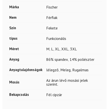
Márka
Fischer
Nem
Férfiak
Szín
Fekete
típus
Funkcionális
Méret
M
,
L
,
XL
,
XXL
,
3XL
Anyag
86% spandex
,
14% poliészter
Anyagtulajdonságok
lélegző
,
Meleg
,
Rugalmas
Az árun lévő mosási jelek
Mosás
szerint.
Bekapcsolás
Fél cipzár