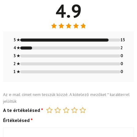
4.9
Értékelés:
4.88
/ 5
5 ★
15
4 ★
2
3 ★
0
2 ★
0
1 ★
0
Az e-mail címet nem tesszük közzé.
A kötelező mezőket
*
karakterrel
jelöltük
A te értékelésed
*
Értékelésed
*