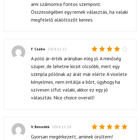
ami számomra fontos szempont.
Összességében egy remek választás, ha valaki
megfelelő aláöltözőt kerees.
F. Csaba
2024.12.22.
Értékelés:
A póló ár-érték arányban elég jó. A minőség
4
/ 5
szuper, de lehetne kicsit olcsóbb, mert egy
szimpla pólónak az árát már elérte. A viselete
kényelmes, nem irritálja a bőrt, úgyhogy ha
szívesen sífut valaki, akkor ez egy jó
választás. Nice choice overall!
V. Benedek
2024.11.29.
Értékelés:
Gyorsan megérkezett, aminek örültem!