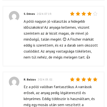
S. Dénes
2024.07.19.
Értékelés:
A póló nagyon jó választás a hidegebb
4
/ 5
időszakokra! Az anyaga kellemes, viszont
szerintem az ár kicsit magas, de mivel jó
minőségű, talán megéri. 😊 A Fischer márkát
eddig is szerettem, és ez a darab sem okozott
csalódást. Az anyag vastagsága tökéletes,
nem túl nehéz, de mégis melegen tart. 👍
R. Balázs
2024.05.02.
Értékelés:
Ez a póló valóban fantasztikus. A varrások
5
/ 5
erősek, az anyag pedig légáteresztő és
kényelmes. Eddig többször is használtam, és
még egy mosás után sem veszített a