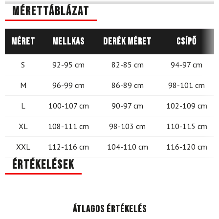
Mérettáblázat
Méret
Mellkas
Derék méret
Csípő
S
92-95 cm
82-85 cm
94-97 cm
M
96-99 cm
86-89 cm
98-101 cm
L
100-107 cm
90-97 cm
102-109 cm
XL
108-111 cm
98-103 cm
110-115 cm
XXL
112-116 cm
104-110 cm
116-120 cm
Értékelések
Átlagos értékelés