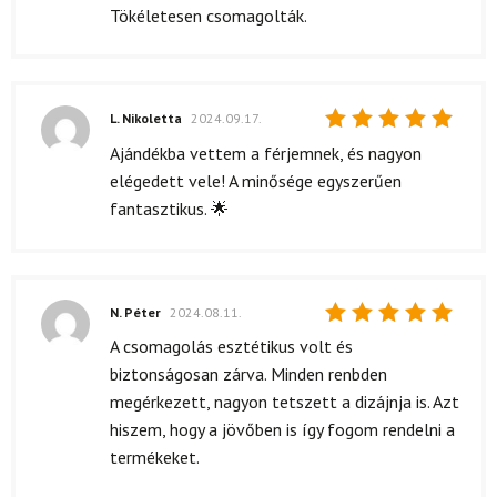
5
/ 5
Tökéletesen csomagolták.
L. Nikoletta
2024.09.17.
Értékelés:
Ajándékba vettem a férjemnek, és nagyon
5
/ 5
elégedett vele! A minősége egyszerűen
fantasztikus. 🌟
N. Péter
2024.08.11.
Értékelés:
A csomagolás esztétikus volt és
5
/ 5
biztonságosan zárva. Minden renbden
megérkezett, nagyon tetszett a dizájnja is. Azt
hiszem, hogy a jövőben is így fogom rendelni a
termékeket.