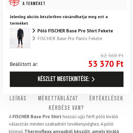
a terméket
Jelenleg akciós készletben vásárolhatja meg ezt a
terméket
Póló FISCHER Base Pro Shirt Fekete
FISCHER Base Pro Pants Fekete
62 360
Ft
53 370
Ft
Beállított ár:
Készlet megtekintése:
Leírás
Mérettáblázat
Értékelések
Kérdése van?
A
FISCHER Base Pro Shirt
hosszú ujjú férfi póló kiváló
választás minden szabadtéri tevékenységhez. A póló
könnyű
Thermoflexx anyagból készült, amely kiváló