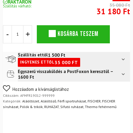
RAKTÁRON
35 080 Ft
Szállítás várható:
31 180 Ft
Póló
KOSÁRBA TESZEM
FISCHER
Base
Pro
Shirt
1 500
Ft
Szállítás ettől
Fekete
35 000
FT
INGYENES ETTŐL
mennyiség
Egyszerű visszaküldés a PostFoxon keresztül –
Futár a címre
2 400
Ft
1600 Ft
FoxPost
1 500
Ft
Nem biztos a választásában? Semmi gond – a terméket
Hozzáadom a kívánságlistához
egyszerűen visszaküldheti 14 napon belül, indoklás nélkül.
Cikkszám:
AFMFR19012-999999
Mik a visszaküldés feltételei?
Kategóriák:
Aláöltözet
,
Aláöltöző
,
Férfi sportruházat
,
FISCHER
,
FISCHER
síruházat
,
Pólók & trikók
,
RUHÁZAT
,
Sífutó ruházat
,
Thermo fehérnemű