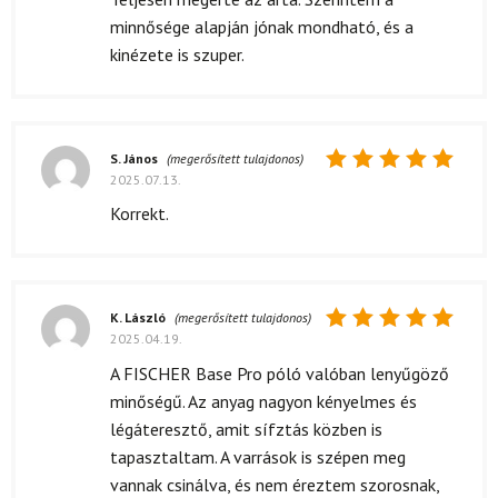
5
/ 5
minnősége alapján jónak mondható, és a
kinézete is szuper.
S. János
(megerősített tulajdonos)
2025.07.13.
Értékelés:
5
/ 5
Korrekt.
K. László
(megerősített tulajdonos)
2025.04.19.
Értékelés:
5
/ 5
A FISCHER Base Pro póló valóban lenyűgöző
minőségű. Az anyag nagyon kényelmes és
légáteresztő, amit sífztás közben is
tapasztaltam. A varrások is szépen meg
vannak csinálva, és nem éreztem szorosnak,