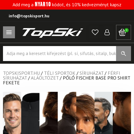
NYAR10
Add meg a
kódot, és 10% kedvezményt kapsz
info@topskisport.hu
0
Products
search
TOPSKISPORT.HU
/
TÉLI SPORTOK
/
SÍRUHÁZAT
/
FÉRFI
SÍRUHÁZAT
/
ALÁÖLTÖZET
/
PÓLÓ FISCHER BASE PRO SHIRT
FEKETE