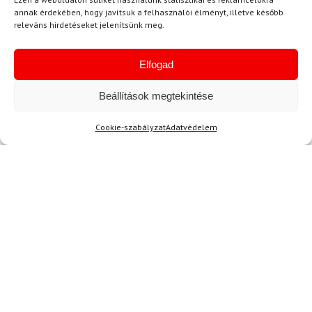
annak érdekében, hogy javítsuk a felhasználói élményt, illetve később
releváns hirdetéseket jelenítsünk meg.
B. Andrea
2024.03.17.
Elfogad
Értékelés:
Ajándékba vettem a férjemnek, aki
5
/ 5
szenvedélyesen sífut. Nagyon örült neki, mert
Beállítások megtekintése
az anyaga hihetetlenül kényelmes, és
tökéletesen illeszkedik a testhez. Még az
Cookie-szabályzat
Adatvédelem
aktív mozgás során is jól lélegzik, ami fontos
a sífutásnál. A férjem elmondta, hogy az anyag
hőszigetelő képessége is kiváló, így a hidegebb
napokon is remekül használható.
Összességében jónak tartom, és szívesen
ajánlom másoknak is.
S. Zsolt
2024.02.29.