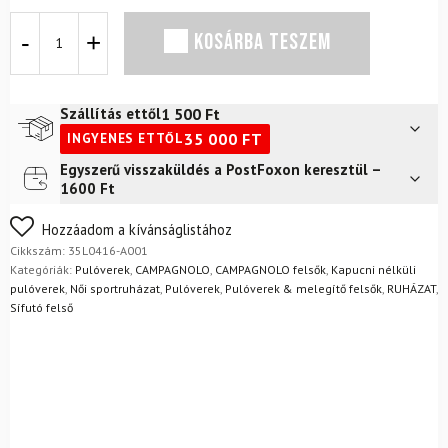
Pulóver
KOSÁRBA TESZEM
CAMPAGNOLO
Woman
Sweat
Nero
1 500
Ft
Szállítás ettől
Ghiaccio
35 000
FT
INGYENES ETTŐL
mennyiség
Egyszerű visszaküldés a PostFoxon keresztül –
Futár a címre
2 400
Ft
1600 Ft
FoxPost
1 500
Ft
Nem biztos a választásában? Semmi gond – a terméket
Hozzáadom a kívánságlistához
egyszerűen visszaküldheti 14 napon belül, indoklás nélkül.
Cikkszám:
35L0416-A001
Mik a visszaküldés feltételei?
Kategóriák:
Pulóverek
,
CAMPAGNOLO
,
CAMPAGNOLO felsők
,
Kapucni nélküli
pulóverek
,
Női sportruházat
,
Pulóverek
,
Pulóverek & melegítő felsők
,
RUHÁZAT
,
Sífutó felső