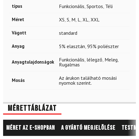
típus
Funkcionális
,
Sportos
,
Téli
Méret
XS
,
S
,
M
,
L
,
XL
,
XXL
Vágott
standard
Anyag
5% elasztán
,
95% poliészter
Funkcionális
,
lélegző
,
Meleg
,
Anyagtulajdonságok
Rugalmas
Az árukon található mosási
Mosás
nyomok szerint.
Mérettáblázat
Méret az e-shopban
A gyártó megjelölése
Testm