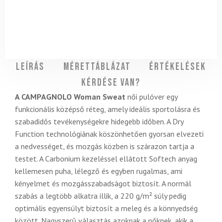
Leírás
Mérettáblázat
Értékelések
Kérdése van?
A CAMPAGNOLO Woman Sweat
női pulóver egy
funkcionális középső réteg, amely ideális sportolásra és
szabadidős tevékenységekre hidegebb időben. A Dry
Function technológiának köszönhetően gyorsan elvezeti
a nedvességet, és mozgás közben is szárazon tartja a
testet. A Carbonium kezeléssel ellátott Softech anyag
kellemesen puha, lélegző és egyben rugalmas, ami
kényelmet és mozgásszabadságot biztosít. A normál
szabás a legtöbb alkatra illik, a 220 g/m² súly pedig
optimális egyensúlyt biztosít a meleg és a könnyedség
között. Nagyszerű választás azoknak a nőknek, akik a