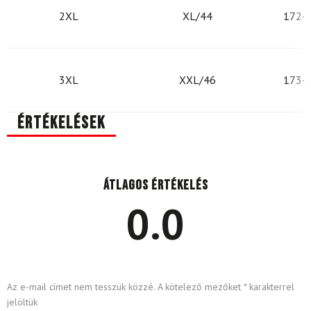
2XL
XL/44
172-
3XL
XXL/46
173-
Értékelések
Átlagos értékelés
0.0
Az e-mail címet nem tesszük közzé.
A kötelező mezőket
*
karakterrel
jelöltük