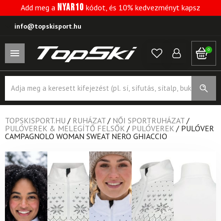
NYAR10
Add meg a
kódot, és 10% kedvezményt kapsz
info@topskisport.hu
0
Products
search
TOPSKISPORT.HU
/
RUHÁZAT
/
NŐI SPORTRUHÁZAT
/
PULÓVEREK & MELEGÍTŐ FELSŐK
/
PULÓVEREK
/
PULÓVER
CAMPAGNOLO WOMAN SWEAT NERO GHIACCIO