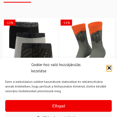
-13%
-14%
Cookie-hoz való hozzájárulás
kezelése
M
35-38
Ezen a weboldalon sütiket használunk statisztikai és reklámcélokra
UNDER ARMOUR
annak érdekében, hogy javítsuk a felhasználói élményt, illetve később
DYNAFIT
releváns hirdetéseket jelenítsünk meg.
Boxerek Under Armour M
Zokni DYNAFIT Stay Fast
Perf Cotton Nov 3in -
SK zöld/narancs
Fekete
Elfogad
15 600 Ft
13 610 Ft
8 580 Ft
7 390 Ft