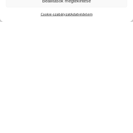
Beállítások megtekintése
Raktáron
Raktáron
Cookie-szabályzat
Adatvédelem
Hírek
Aktuális hírek megtekintése
Akció