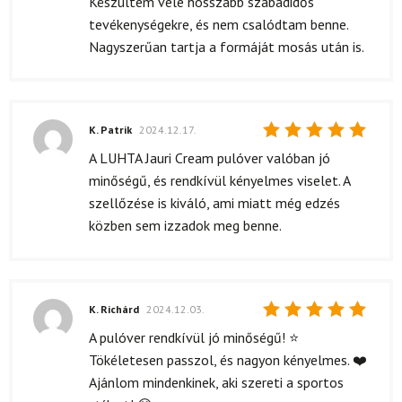
Készültem vele hosszabb szabadidős
tevékenységekre, és nem csalódtam benne.
Nagyszerűan tartja a formáját mosás után is.
K. Patrik
2024.12.17.
Értékelés:
A LUHTA Jauri Cream pulóver valóban jó
5
/ 5
minőségű, és rendkívül kényelmes viselet. A
szellőzése is kiváló, ami miatt még edzés
közben sem izzadok meg benne.
K. Richárd
2024.12.03.
Értékelés:
A pulóver rendkívül jó minőségű! ⭐
5
/ 5
Tökéletesen passzol, és nagyon kényelmes. ❤️
Ajánlom mindenkinek, aki szereti a sportos