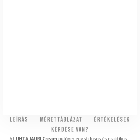
Leírás
Mérettáblázat
Értékelések
Kérdése van?
A
LUHTA JAURI
Cream
pulóver egy stílusos és praktikus