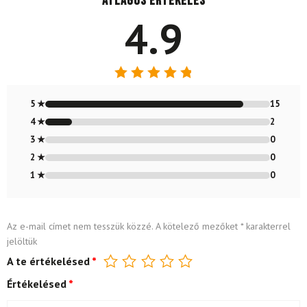
Átlagos értékelés
4.9
Értékelés:
4.88
/ 5
5 ★
15
4 ★
2
3 ★
0
2 ★
0
1 ★
0
Az e-mail címet nem tesszük közzé.
A kötelező mezőket
*
karakterrel
jelöltük
A te értékelésed
*
Értékelésed
*