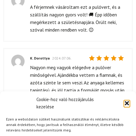
Értékelés:
A férjemnek vásároltam ezt a pulóvert, és a
5
/ 5
szállítás nagyon gyors volt! 🚚 Épp időben
megérkezett a születésnapjára. Örült neki,
szóval minden rendben volt. 😊
K. Dorottya
2024.07.06.
Értékelés:
Nagyon meg vagyok elégedve a pulóver
5
/ 5
minőségével. Ajándékba vettem a fiamnak, és
azóta szinte le sem veszi. Az anyaga kellemes
tapintású, és jól tartja a formáját mosás után
is. Mindenkinek ajánlom!
Cookie-hoz való hozzájárulás
kezelése
Ezen a weboldalon sütiket használunk statisztikai és reklámcélokra
annak érdekében, hogy javítsuk a felhasználói élményt, illetve később
K. Szabolcs
2024.06.08.
releváns hirdetéseket jelenítsünk meg.
Értékelés:
Kiváló pulóver, nagyon kényemes és jól néz ki!