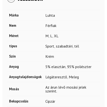
Márka
Luhta
Nem
Férfiak
Méret
M
,
L
,
XL
típus
Sport
,
szabadtéri
,
tél
Szín
Krém
Anyag
5% elasztán
,
95% poliészter
Anyagtulajdonságok
Légáteresztő
,
Meleg
Az árun lévő mosási jelek
Mosás
szerint.
Bekapcsolás
Cipzár