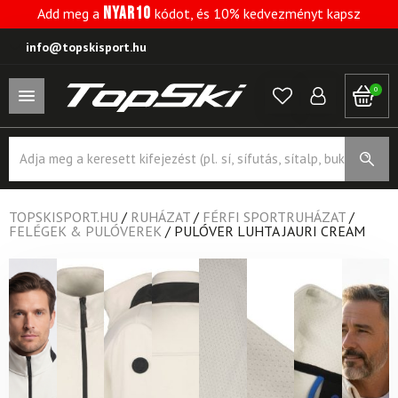
NYAR10
Add meg a
kódot, és 10% kedvezményt kapsz
info@topskisport.hu
0
Products
search
TOPSKISPORT.HU
/
RUHÁZAT
/
FÉRFI SPORTRUHÁZAT
/
FELÉGEK & PULÓVEREK
/
PULÓVER LUHTA JAURI CREAM