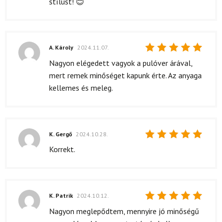
stílust! 😊
A. Károly
2024.11.07.
Értékelés:
Nagyon elégedett vagyok a pulóver árával,
5
/ 5
mert remek minőséget kapunk érte. Az anyaga
kellemes és meleg.
K. Gergő
2024.10.28.
Értékelés:
Korrekt.
5
/ 5
K. Patrik
2024.10.12.
Értékelés:
Nagyon meglepődtem, mennyire jó minőségű
5
/ 5