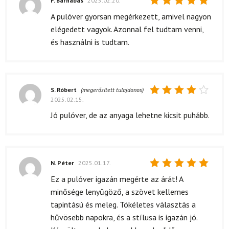
F. Barnabás
2025.02.20.
Értékelés:
A pulóver gyorsan megérkezett, amivel nagyon
5
/ 5
elégedett vagyok. Azonnal fel tudtam venni,
és használni is tudtam.
S. Róbert
(megerősített tulajdonos)
2025.02.15.
Értékelés:
4
/ 5
Jó pulóver, de az anyaga lehetne kicsit puhább.
N. Péter
2025.01.17.
Értékelés:
Ez a pulóver igazán megérte az árát! A
5
/ 5
minősége lenyűgöző, a szövet kellemes
tapintású és meleg. Tökéletes választás a
hűvösebb napokra, és a stílusa is igazán jó.