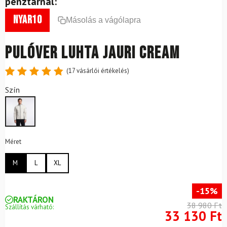
pénztárnál:
nyar10
Másolás a vágólapra
Pulóver LUHTA Jauri Cream
(
17
vásárlói értékelés)
Értékelés
17
Szín
4.88
az
5-ből,
értékelés
alapján
Méret
M
L
XL
-15%
RAKTÁRON
38 980 Ft
Szállítás várható:
33 130 Ft