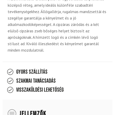
középső réteg, amely ideális különféle szabadtéri
tevékenységekhez. Állógallérja, rugalmas mandzsettái és
szegélye garantálja a kényelmet és a jó
alkalmazkodóképességet. A cipzáras záródás és a két
elülső cipzáras zseb bőséges helyet biztosít az
apróságoknak. A hímzett logó és a címkén lévő logó
stílust ad. Kiváló illeszkedést és kényelmet garantál
minden mozdulatnál.
Gyors szállítás
Szakmai tanácsadás
Visszaküldési lehetőség
JELLEMZŐK