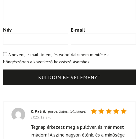
Név
E-mail
A nevem, e-mail címem, és weboldalcímem mentése a
böngészőben a következő hozzászólásomhoz.
K. Patrik
(megerősített tulajdonos)
2025.12.24.
Értékelés:
5
/ 5
Tegnap érkezett meg a pulóver, és már most
imádom! A színe nagyon élénk, és a minősége