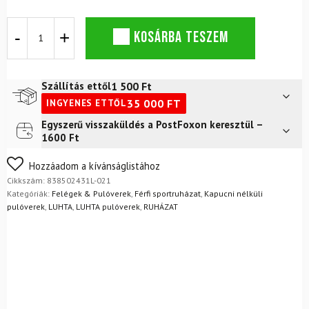
Pulóver
KOSÁRBA TESZEM
LUHTA
Jauri
Cream
mennyiség
1 500
Ft
Szállítás ettől
35 000
FT
INGYENES ETTŐL
Egyszerű visszaküldés a PostFoxon keresztül –
Futár a címre
2 400
Ft
1600 Ft
FoxPost
1 500
Ft
Nem biztos a választásában? Semmi gond – a terméket
Hozzáadom a kívánságlistához
egyszerűen visszaküldheti 14 napon belül, indoklás nélkül.
Cikkszám:
838502431L-021
Mik a visszaküldés feltételei?
Kategóriák:
Felégek & Pulóverek
,
Férfi sportruházat
,
Kapucni nélküli
pulóverek
,
LUHTA
,
LUHTA pulóverek
,
RUHÁZAT