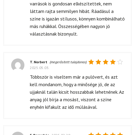
varrások is gondosan elkészítettek, nem
láttam rajta semmilyen hibát. Ráadásul a
színe is igazán stílusos, könnyen kombinálható
más ruhákkal. Összességében nagyon jó
választásnak bizonyult.
T. Norbert
(megerősített tulajdonos)
2025.05.03.
Értékelés:
4
/ 5
Többször is viseltem már a pulóvert, és azt
kell mondanom, hogy a minősége jó, de az
ujjaknál talán kicsit hosszabbak lehetnének. Az
anyag jól bírja a mosást, viszont a színe
enyhén kifakult az idő múlásával.