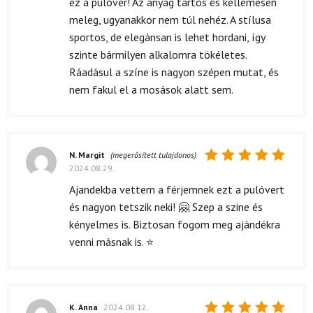
ez a pulóver! Az anyag tartós és kellemesen
meleg, ugyanakkor nem túl nehéz. A stílusa
sportos, de elegánsan is lehet hordani, így
szinte bármilyen alkalomra tökéletes.
Ráadásul a színe is nagyon szépen mutat, és
nem fakul el a mosások alatt sem.
N. Margit
(megerősített tulajdonos)
2024.08.29.
Értékelés:
5
/ 5
Ajandekba vettem a férjemnek ezt a pulóvert
és nagyon tetszik neki! 🤗 Szep a szine és
kényelmes is. Biztosan fogom meg ajándékra
venni másnak is. ⭐
K. Anna
2024.08.12.