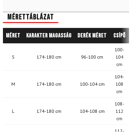
Mérettáblázat
Méret
Karakter magasság
Derék méret
Csípő
100-
S
174-180 cm
96-100 cm
104
cm
104-
M
174-180 cm
100-104 cm
108
cm
108-
L
174-180 cm
104-108 cm
112
cm
112-