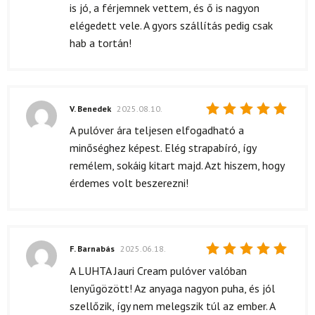
is jó, a férjemnek vettem, és ő is nagyon
elégedett vele. A gyors szállítás pedig csak
hab a tortán!
V. Benedek
2025.08.10.
Értékelés:
A pulóver ára teljesen elfogadható a
5
/ 5
minőséghez képest. Elég strapabíró, így
remélem, sokáig kitart majd. Azt hiszem, hogy
érdemes volt beszerezni!
F. Barnabás
2025.06.18.
Értékelés:
A LUHTA Jauri Cream pulóver valóban
5
/ 5
lenyűgözött! Az anyaga nagyon puha, és jól
szellőzik, így nem melegszik túl az ember. A