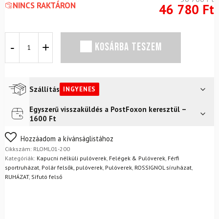
NINCS RAKTÁRON
46 780
Ft
Pulóver
KOSÁRBA TESZEM
ROSSIGNOL
Hero
Mid
Layer
Stretch
Szállítás
INGYENES
Jacket
Fekete
Egyszerű visszaküldés a PostFoxon keresztül –
Futár a címre
Ingyenes
mennyiség
1600 Ft
FoxPost
Ingyenes
Nem biztos a választásában? Semmi gond – a terméket
Hozzáadom a kívánságlistához
egyszerűen visszaküldheti 14 napon belül, indoklás nélkül.
Cikkszám:
RLOML01-200
Mik a visszaküldés feltételei?
Kategóriák:
Kapucni nélküli pulóverek
,
Felégek & Pulóverek
,
Férfi
sportruházat
,
Polár felsők, pulóverek
,
Pulóverek
,
ROSSIGNOL síruházat
,
RUHÁZAT
,
Sífutó felső