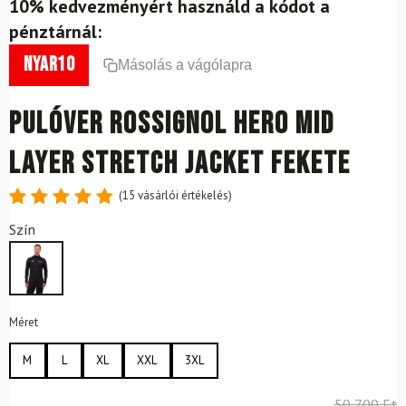
10% kedvezményért használd a kódot a
pénztárnál:
nyar10
Másolás a vágólapra
Pulóver ROSSIGNOL Hero Mid
Layer Stretch Jacket Fekete
(
15
vásárlói értékelés)
Értékelés
15
Szín
4.87
az
5-ből,
értékelés
alapján
Méret
M
L
XL
XXL
3XL
50 700
Ft