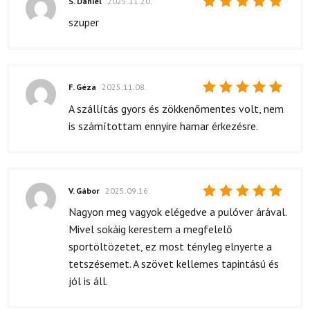
S. Dániel
2025.11.20.
Értékelés:
szuper
5
/ 5
F. Géza
2025.11.08.
Értékelés:
A szállítás gyors és zökkenőmentes volt, nem
5
/ 5
is számítottam ennyire hamar érkezésre.
V. Gábor
2025.09.16.
Értékelés:
Nagyon meg vagyok elégedve a pulóver árával.
5
/ 5
Mivel sokáig kerestem a megfelelő
sportöltözetet, ez most tényleg elnyerte a
tetszésemet. A szövet kellemes tapintású és
jól is áll.