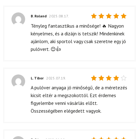
B. Roland
2025.08.17.
Értékelés:
Tényleg fantasztikus a minősége! 🔥 Nagyon
5
/ 5
kényelmes, és a dizájn is tetszik! Mindenkinek
ajánlom, aki sportol vagy csak szeretne egy jó
pulóvert. 😊👍
L. Tibor
2025.07.19.
Értékelés:
A pulóver anyaga jó minőségű, de a méretezés
4
/ 5
kicsit eltér a megszokottól. Ezt érdemes
figyelembe venni vásárlás előtt.
Összességében elégedett vagyok.