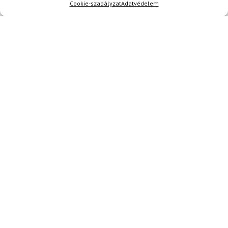
Cookie-szabályzat
Adatvédelem
E-mail
Az üzeneted
Egyetértek a
felhasználási feltételekkel és a személyes
adatok védelmével.