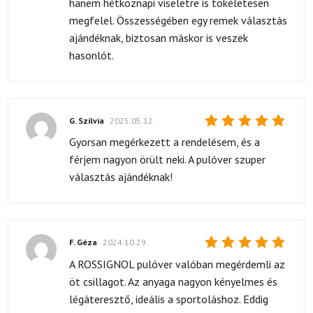
hanem hétköznapi viseletre is tökéletesen
megfelel. Összességében egy remek választás
ajándéknak, biztosan máskor is veszek
hasonlót.
G. Szilvia
2025.05.12.
Értékelés:
Gyorsan megérkezett a rendelésem, és a
5
/ 5
férjem nagyon örült neki. A pulóver szuper
választás ajándéknak!
F. Géza
2024.10.29.
Értékelés:
A ROSSIGNOL pulóver valóban megérdemli az
5
/ 5
öt csillagot. Az anyaga nagyon kényelmes és
légáteresztő, ideális a sportoláshoz. Eddig