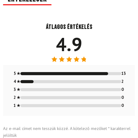
Átlagos értékelés
4.9
Értékelés:
4.87
/ 5
5 ★
13
4 ★
2
3 ★
0
2 ★
0
1 ★
0
Az e-mail címet nem tesszük közzé.
A kötelező mezőket
*
karakterrel
jelöltük