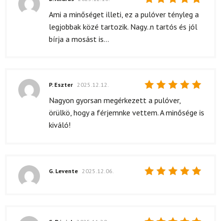
Értékelés:
Ami a minőséget illeti, ez a pulóver tényleg a
5
/ 5
legjobbak közé tartozik. Nagy..n tartós és jól
bírja a mosást is...
P. Eszter
2025.12.12.
Értékelés:
Nagyon gyorsan megérkezett a pulóver,
5
/ 5
örülkö, hogy a férjemnke vettem. A minősége is
kiváló!
G. Levente
2025.12.06.
Értékelés:
5
/ 5