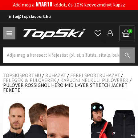
NYAR10
Add meg a
kódot, és 10% kedvezményt kapsz
info@topskisport.hu
0
Products
search
TOPSKISPORT.HU
/
RUHÁZAT
/
FÉRFI SPORTRUHÁZAT
/
FELÉGEK & PULÓVEREK
/
KAPUCNI NÉLKÜLI PULÓVEREK
/
PULÓVER ROSSIGNOL HERO MID LAYER STRETCH JACKET
FEKETE