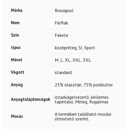
Márka
Rossignol
Nem
Férfiak
Szín
Fekete
típus
középréteg
,
Sí
,
Sport
Méret
M
,
L
,
XL
,
XXL
,
3XL
Vágott
standard
Anyag
25% elasztán
,
75% poliészter
izzadságelvezető
,
kellemes
Anyagtulajdonságok
tapintású
,
Meleg
,
Rugalmas
A terméken található mosási
Mosás
útmutató szerint.