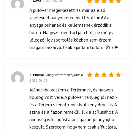
F. Géza
2025.06.28.
Értékelés:
A pulóver megérkezett és már az első
5
/ 5
viselésnél nagyon elégedett voltam! Az
anyaga puhának és kellemesnek érződik a
bőrön. Nagyszerűen tartja a hőt, de mégis
lélegző, így sportolás közben sem érzem
magam bezárva. Csak ajánlani tudom! 👍!?️🔥
S. Emese
(megerősített tulajdonos)
2025.05.23.
Értékelés:
5
/ 5
Ajándékba vettem a férjemnek, és nagyon
boldog volt vele. A pulóver tényleg jól néz ki,
és a férjem szerint rendkívül kényelmes is. A
színe és a fazon remekül illik a stílusához. A
minőség is kifogástalan, igazán jó anyagból
készült. Szeretem, hogy nem csak sífutásra,