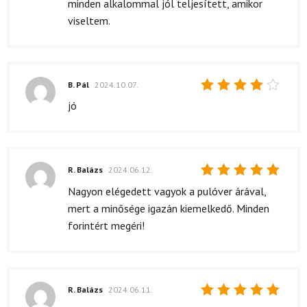
minden alkalommal jól teljesített, amikor
viseltem.
B. Pál
2024.10.07.
Értékelés:
jó
4
/ 5
R. Balázs
2024.06.12.
Értékelés:
Nagyon elégedett vagyok a pulóver árával,
5
/ 5
mert a minősége igazán kiemelkedő. Minden
forintért megéri!
R. Balázs
2024.06.11.