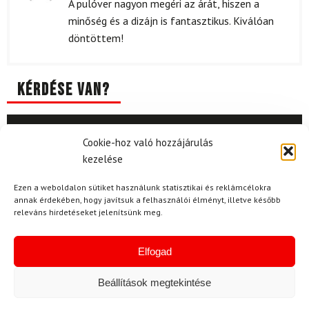
Értékelés:
A pulóver nagyon megéri az árát, hiszen a
5
/ 5
minőség és a dizájn is fantasztikus. Kiválóan
döntöttem!
Kérdése van?
Cookie-hoz való hozzájárulás
kezelése
Ezen a weboldalon sütiket használunk statisztikai és reklámcélokra
Kérdése van?
annak érdekében, hogy javítsuk a felhasználói élményt, illetve később
releváns hirdetéseket jelenítsünk meg.
info@topskisport.hu
Elfogad
Beállítások megtekintése
Név