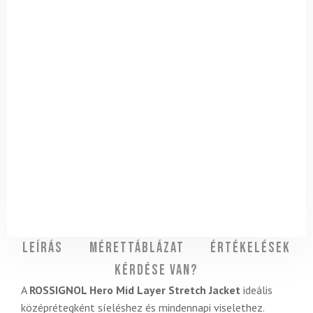
Leírás
Mérettáblázat
Értékelések
Kérdése van?
A
ROSSIGNOL Hero Mid Layer Stretch Jacket
ideális
középrétegként síeléshez és mindennapi viselethez.