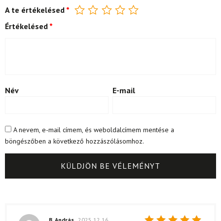
A te értékelésed
*
Értékelésed
*
Név
E-mail
A nevem, e-mail címem, és weboldalcímem mentése a
böngészőben a következő hozzászólásomhoz.
B. András
2025.12.16.