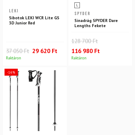
L
LEKI
SPYDER
Síbotok LEKI WCR Lite GS
Sínadrág SPYDER Dare
3D Junior Red
Lengths Fekete
128 700 Ft
37 050 Ft
29 620 Ft
116 980 Ft
Raktáron
Raktáron
-16%