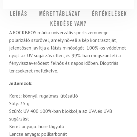
Leírás
Mérettáblázat
Értékelések
Kérdése van?
A ROCKBROS márka univerzális sportszemüvege
polarizáló szûrõvel, amely növeli a kép kontrasztját,
jelentõsen javítja a látás minõségét, 100%-os védelmet
nyújt az UV sugárzás ellen, és 99%-ban megszünteti a
fényvisszaverõdést felhõs és napos idõben. Dioptriás
lencsekeret mellékelve.
Jellemzõk:
Keret: könnyû, rugalmas, ütésálló
Súly: 35 g
Szûrõ: UV 400 100%-ban blokkolja az UVA és UVB
sugárzást
Keret anyaga: hõre lágyuló
Lencse anyaga: polikarbonát