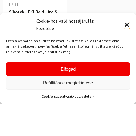
LEKI
Síbotok LEKI Bold Lite S
Cookie-hoz való hozzájárulás
37 050 Ft
31 180 Ft
kezelése
Raktáron
Ezen a weboldalon sütiket használunk statisztikai és reklámcélokra
annak érdekében, hogy javítsuk a felhasználói élményt, illetve később
releváns hirdetéseket jelenítsünk meg.
Elfogad
Beállítások megtekintése
Hírek
Cookie-szabályzat
Adatvédelem
Aktuális hírek megtekintése