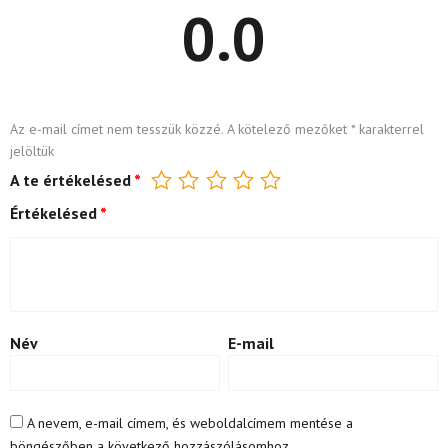
0.0
Az e-mail címet nem tesszük közzé.
A kötelező mezőket
*
karakterrel
jelöltük
A te értékelésed
*
Értékelésed
*
Név
E-mail
A nevem, e-mail címem, és weboldalcímem mentése a
böngészőben a következő hozzászólásomhoz.