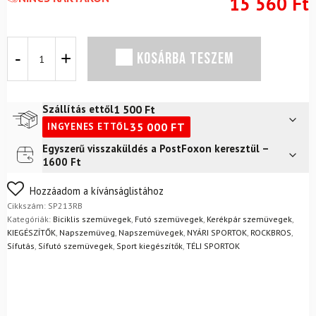
15 560
Ft
ROCKBROS
KOSÁRBA TESZEM
Perfo
polarizált
szemüveg
+
1 500
Ft
Szállítás ettől
dioptriás
35 000
FT
INGYENES ETTŐL
lencsekeret
mennyiség
Egyszerű visszaküldés a PostFoxon keresztül –
Futár a címre
2 400
Ft
1600 Ft
FoxPost
1 500
Ft
Nem biztos a választásában? Semmi gond – a terméket
Hozzáadom a kívánságlistához
egyszerűen visszaküldheti 14 napon belül, indoklás nélkül.
Cikkszám:
SP213RB
Mik a visszaküldés feltételei?
Kategóriák:
Biciklis szemüvegek
,
Futó szemüvegek
,
Kerékpár szemüvegek
,
KIEGÉSZÍTŐK
,
Napszemüveg
,
Napszemüvegek
,
NYÁRI SPORTOK
,
ROCKBROS
,
Sífutás
,
Sífutó szemüvegek
,
Sport kiegészítők
,
TÉLI SPORTOK