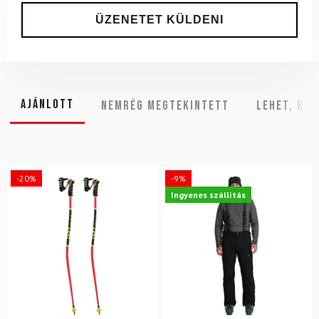
Ajánlott
NEMRÉG MEGTEKINTETT
Lehet, hog
-20%
-9%
Ingyenes szállítás