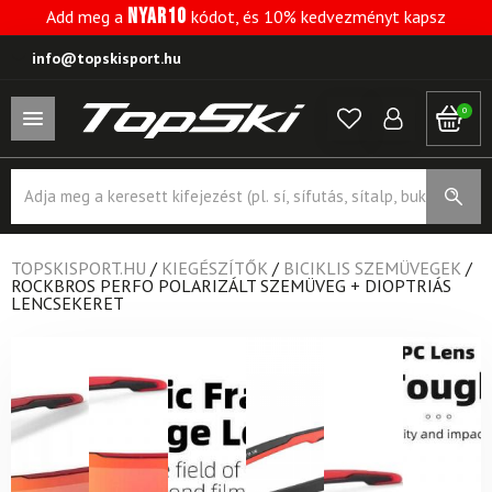
NYAR10
Add meg a
kódot, és 10% kedvezményt kapsz
info@topskisport.hu
0
Products
search
TOPSKISPORT.HU
/
KIEGÉSZÍTŐK
/
BICIKLIS SZEMÜVEGEK
/
ROCKBROS PERFO POLARIZÁLT SZEMÜVEG + DIOPTRIÁS
LENCSEKERET