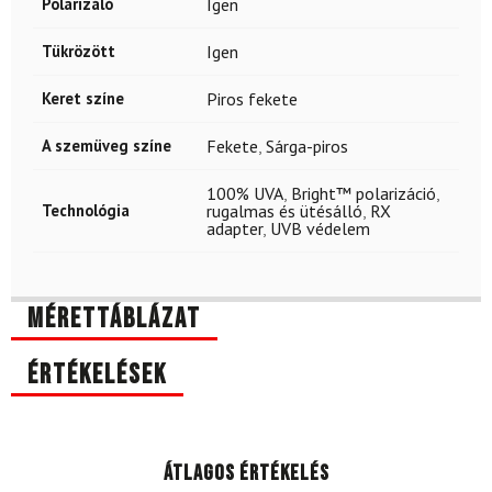
Polarizáló
Igen
Tükrözött
Igen
Keret színe
Piros fekete
A szemüveg színe
Fekete
,
Sárga-piros
100% UVA
,
Bright™ polarizáció
,
Technológia
rugalmas és ütésálló
,
RX
adapter
,
UVB védelem
Mérettáblázat
Értékelések
Átlagos értékelés