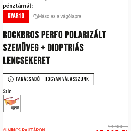
pénztárnál:
nyar10
Másolás a vágólapra
ROCKBROS Perfo polarizált
szemüveg + dioptriás
lencsekeret
Tanácsadó - Hogyan válasszunk
Szín
19 480
Ft
NINCS RAKTÁRON