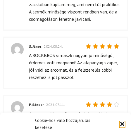
zacskóban kaptam meg, ami nem túl praktikus.
A termék minősége viszont rendben van, de a
csomagoláson lehetne javítani.
S. János
2024.08.24.
Értékelés:
A ROCKBROS símaszk nagyon jó minőségű,
5
/ 5
érdemes volt megvenni! Az alapanyag szuper,
jól védi az arcomat, és a felszerelés többi
részéhez is jól passzol.
P. Sándor
2024.07.11.
Értékelés:
A csomagolás rendben volt, bár egy kicsit
4
/ 5
Cookie-hoz való hozzájárulás
jobban is meg lehetett volna oldani. A símaszk
kezelése
tényleg jól védi az arcomat a hidegtől, és a