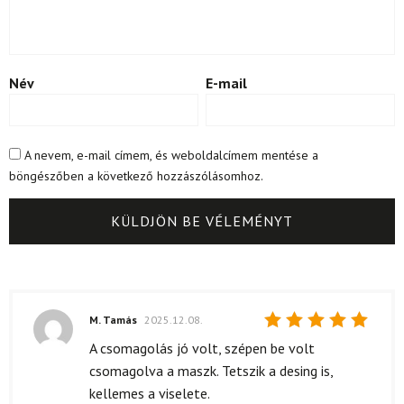
Név
E-mail
A nevem, e-mail címem, és weboldalcímem mentése a
böngészőben a következő hozzászólásomhoz.
M. Tamás
2025.12.08.
Értékelés:
A csomagolás jó volt, szépen be volt
5
/ 5
csomagolva a maszk. Tetszik a desing is,
kellemes a viselete.