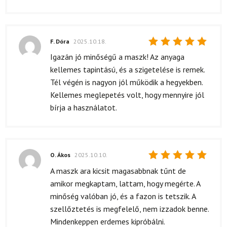
F. Dóra
2025.10.18.
Értékelés:
Igazán jó minőségű a maszk! Az anyaga
5
/ 5
kellemes tapintású, és a szigetelése is remek.
Tél végén is nagyon jól működik a hegyekben.
Kellemes meglepetés volt, hogy mennyire jól
bírja a használatot.
O. Ákos
2025.10.10.
Értékelés:
A maszk ara kicsit magasabbnak tűnt de
5
/ 5
amikor megkaptam, lattam, hogy megérte. A
minőség valóban jó, és a fazon is tetszik. A
szellőztetés is megfelelő, nem izzadok benne.
Mindenkeppen erdemes kipróbálni.