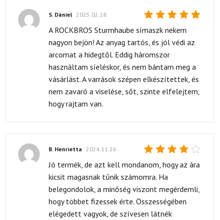
S. Dániel
2025.02.28.
Értékelés:
A ROCKBROS Sturmhaube símaszk nekem
5
/ 5
nagyon bejön! Az anyag tartós, és jól védi az
arcomat a hidegtől. Eddig háromszor
használtam síeléskor, és nem bántam meg a
vásárlást. A varrások szépen elkészítettek, és
nem zavaró a viselése, sőt, szinte elfelejtem,
hogy rajtam van.
B. Henrietta
2024.11.26.
Értékelés:
Jó termék, de azt kell mondanom, hogy az ára
4
/ 5
kicsit magasnak tűnik számomra. Ha
belegondolok, a minőség viszont megérdemli,
hogy többet fizessek érte. Összességében
elégedett vagyok, de szívesen látnék