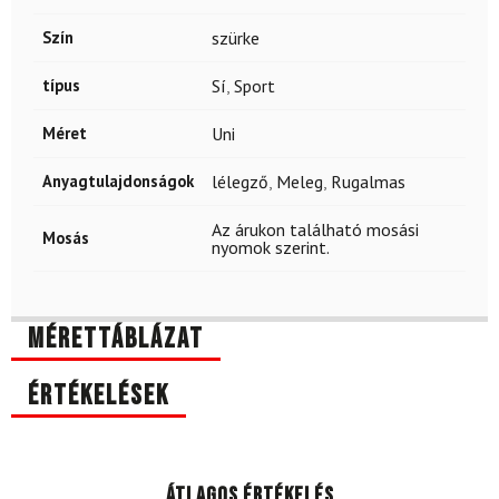
Szín
szürke
típus
Sí
,
Sport
Méret
Uni
Anyagtulajdonságok
lélegző
,
Meleg
,
Rugalmas
Az árukon található mosási
Mosás
nyomok szerint.
Mérettáblázat
Értékelések
Átlagos értékelés