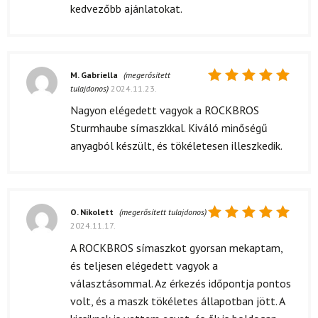
kedvezőbb ajánlatokat.
M. Gabriella
(megerősített
tulajdonos)
2024.11.23.
Értékelés:
5
/ 5
Nagyon elégedett vagyok a ROCKBROS
Sturmhaube símaszkkal. Kiváló minőségű
anyagból készült, és tökéletesen illeszkedik.
O. Nikolett
(megerősített tulajdonos)
2024.11.17.
Értékelés:
5
/ 5
A ROCKBROS símaszkot gyorsan mekaptam,
és teljesen elégedett vagyok a
választásommal. Az érkezés időpontja pontos
volt, és a maszk tökéletes állapotban jött. A