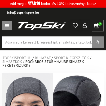
NYAR10
Add meg a
kódot, és 10% kedvezményt kapsz
info@topskisport.hu
0
Products
search
TOPSKISPORT.HU
/
RUHÁZAT
/
SPORT KIEGÉSZÍTŐK
/
SÍMASZKOK
/
ROCKBROS STURMHAUBE SÍMASZK
FEKETE/SZÜRKE