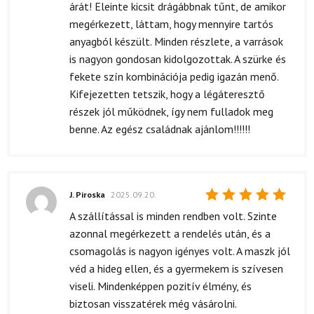
árát! Eleinte kicsit drágábbnak tűnt, de amikor
megérkezett, láttam, hogy mennyire tartós
anyagból készült. Minden részlete, a varrások
is nagyon gondosan kidolgozottak. A szürke és
fekete szín kombinációja pedig igazán menő.
Kifejezetten tetszik, hogy a légáteresztő
részek jól működnek, így nem fulladok meg
benne. Az egész családnak ajánlom!!!!!!
J. Piroska
2025.09.20.
Értékelés:
A szállítással is minden rendben volt. Szinte
5
/ 5
azonnal megérkezett a rendelés után, és a
csomagolás is nagyon igényes volt. A maszk jól
véd a hideg ellen, és a gyermekem is szívesen
viseli. Mindenképpen pozitív élmény, és
biztosan visszatérek még vásárolni.