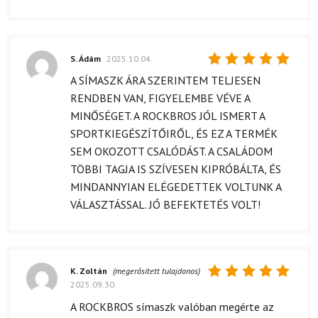
S. Ádám
2025.10.04.
Értékelés:
A SÍMASZK ÁRA SZERINTEM TELJESEN
5
/ 5
RENDBEN VAN, FIGYELEMBE VÉVE A
MINŐSÉGET. A ROCKBROS JÓL ISMERT A
SPORTKIEGÉSZÍTŐIRŐL, ÉS EZ A TERMÉK
SEM OKOZOTT CSALÓDÁST. A CSALÁDOM
TÖBBI TAGJA IS SZÍVESEN KIPRÓBÁLTA, ÉS
MINDANNYIAN ELÉGEDETTEK VOLTUNK A
VÁLASZTÁSSAL. JÓ BEFEKTETÉS VOLT!
K. Zoltán
(megerősített tulajdonos)
2025.09.30.
Értékelés:
5
/ 5
A ROCKBROS símaszk valóban megérte az