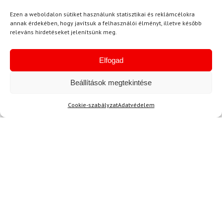
színe is tetszik. A méret is tökéletes, így nem
Ezen a weboldalon sütiket használunk statisztikai és reklámcélokra
csúszkál el a használat közben.
annak érdekében, hogy javítsuk a felhasználói élményt, illetve később
releváns hirdetéseket jelenítsünk meg.
Elfogad
O. Barbara
2024.06.03.
Értékelés:
Nagyon elégedett vagyok a maszk
Beállítások megtekintése
5
/ 5
minőségével. Az anyaga puha és rugalmas, így
Cookie-szabályzat
Adatvédelem
kényelmes viseletet biztosít. Plusz a meleg
tartása is kiváló, még a leghidegebb napokon is
tudom használni az aktív sportolás során.
H. Éva
2024.05.13.
Értékelés:
Nagyon gyorsan megérkezett a símaszk,
5
/ 5
szinte alig vártam, hogy kipróbáljam! A
szállítással maximálisan elégedett vagyok.