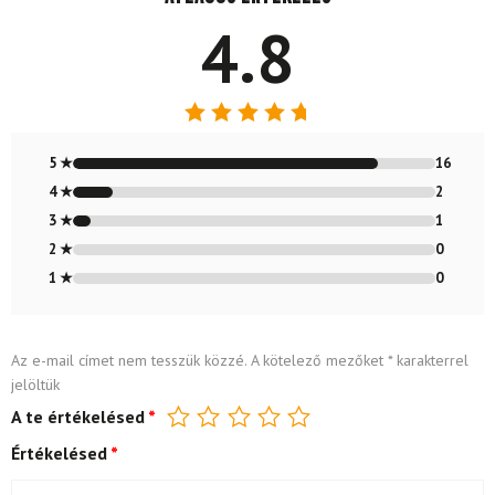
4.8
Értékelés:
4.79
/ 5
5 ★
16
4 ★
2
3 ★
1
2 ★
0
1 ★
0
Az e-mail címet nem tesszük közzé.
A kötelező mezőket
*
karakterrel
jelöltük
A te értékelésed
*
Értékelésed
*