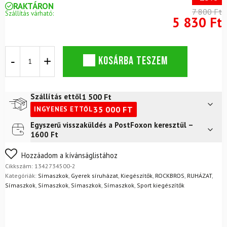
RAKTÁRON
7 800 Ft
Szállítás várható:
5 830 Ft
ROCKBROS
KOSÁRBA TESZEM
Sturmhaube
símaszk
Fekete/Szürke
mennyiség
1 500
Ft
Szállítás ettől
35 000
FT
INGYENES ETTŐL
Egyszerű visszaküldés a PostFoxon keresztül –
Futár a címre
2 400
Ft
1600 Ft
FoxPost
1 500
Ft
Nem biztos a választásában? Semmi gond – a terméket
Hozzáadom a kívánságlistához
egyszerűen visszaküldheti 14 napon belül, indoklás nélkül.
Cikkszám:
1342734500-2
Mik a visszaküldés feltételei?
Kategóriák:
Símaszkok
,
Gyerek síruházat
,
Kiegészítők
,
ROCKBROS
,
RUHÁZAT
,
Símaszkok
,
Símaszkok
,
Símaszkok
,
Símaszkok
,
Sport kiegészítők