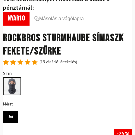
pénztárnál:
nyar10
Másolás a vágólapra
ROCKBROS Sturmhaube símaszk
Fekete/Szürke
(
19
vásárlói értékelés)
Értékelés
19
Szín
4.79
az
5-ből,
értékelés
alapján
Méret
Uni
-25%