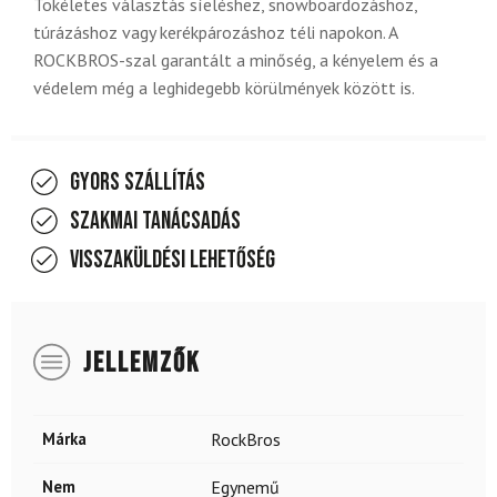
Tökéletes választás síeléshez, snowboardozáshoz,
túrázáshoz vagy kerékpározáshoz téli napokon. A
ROCKBROS-szal garantált a minőség, a kényelem és a
védelem még a leghidegebb körülmények között is.
Gyors szállítás
Szakmai tanácsadás
Visszaküldési lehetőség
JELLEMZŐK
Márka
RockBros
Nem
Egynemű