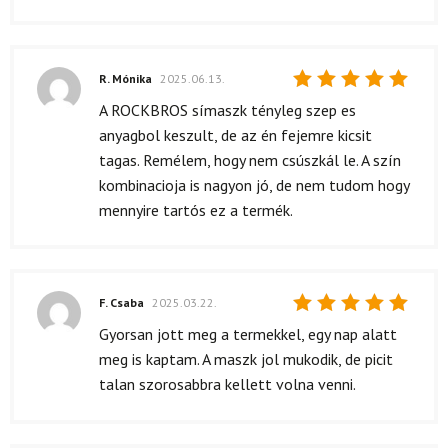
R. Mónika
2025.06.13.
Értékelés:
A ROCKBROS símaszk tényleg szep es
5
/ 5
anyagbol keszult, de az én fejemre kicsit
tagas. Remélem, hogy nem csúszkál le. A szín
kombinacioja is nagyon jó, de nem tudom hogy
mennyire tartós ez a termék.
F. Csaba
2025.03.22.
Értékelés:
Gyorsan jott meg a termekkel, egy nap alatt
5
/ 5
meg is kaptam. A maszk jol mukodik, de picit
talan szorosabbra kellett volna venni.