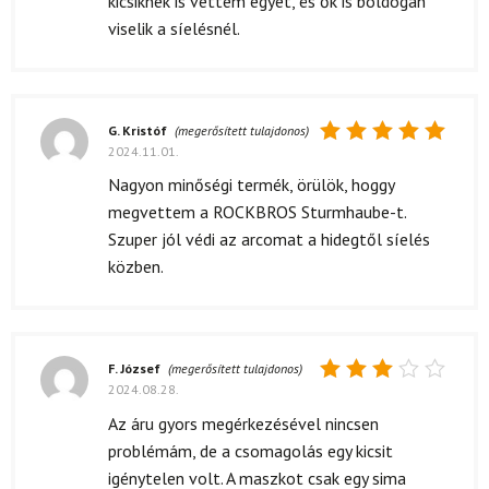
kicsiknek is vettem egyet, és ők is boldogan
viselik a síelésnél.
G. Kristóf
(megerősített tulajdonos)
2024.11.01.
Értékelés:
5
/ 5
Nagyon minőségi termék, örülök, hoggy
megvettem a ROCKBROS Sturmhaube-t.
Szuper jól védi az arcomat a hidegtől síelés
közben.
F. József
(megerősített tulajdonos)
2024.08.28.
Értékelés:
3
/ 5
Az áru gyors megérkezésével nincsen
problémám, de a csomagolás egy kicsit
igénytelen volt. A maszkot csak egy sima