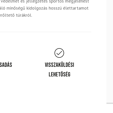
i védelmet és jellegzetes sportos megjelenést
kiváló minőségű kidolgozás hosszú élettartamot
rőltető túrákról.
csadás
Visszaküldési
lehetőség