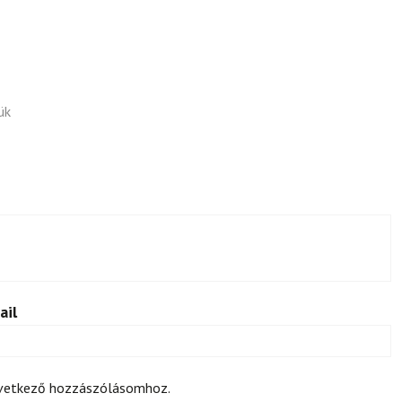
ük
ail
övetkező hozzászólásomhoz.