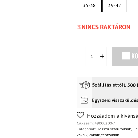
35-38
39-42
NINCS RAKTÁRON
ROCKBROS
K
Truly
Vitality
Ideális
Fehér
Zokni
1 500
Szállítás ettől
mennyiség
Egyszerű visszaküldé
Futár a címre
2 400
Ft
FoxPost
1 500
Ft
Nem biztos a választásában
Hozzáadom a kívánsá
napon belül, indoklás nélkül
Cikkszám:
49000200-7
Kategóriák:
Hosszú szárú zoknik
,
Bic
Zoknik
,
Zoknik, térdzoknik