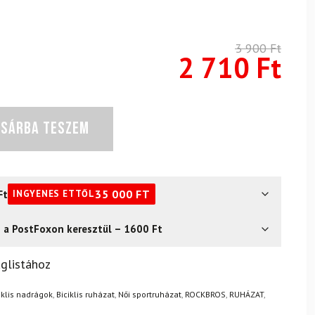
3 900
Ft
2 710
Ft
OSÁRBA TESZEM
Ft
35 000
FT
INGYENES ETTŐL
s a PostFoxon keresztül – 1600 Ft
? Semmi gond – a terméket egyszerűen visszaküldheti 14
glistához
.
Mik a visszaküldés feltételei?
iklis nadrágok
,
Biciklis ruházat
,
Női sportruházat
,
ROCKBROS
,
RUHÁZAT
,