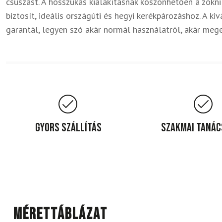
csúszást. A hosszúkás kialakításnak köszönhetően a zokn
biztosít, ideális országúti és hegyi kerékpározáshoz. A 
garantál, legyen szó akár normál használatról, akár mege
Gyors szállítás
Szakmai taná
Mérettáblázat