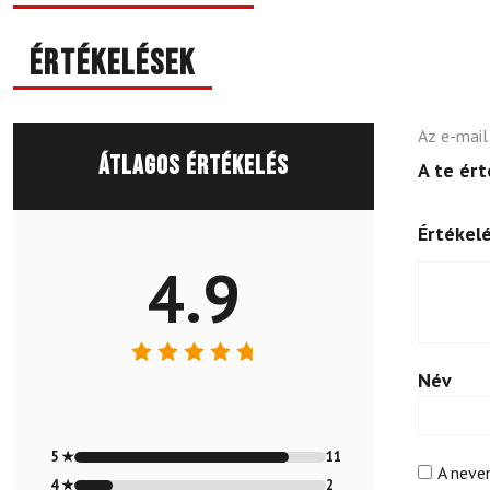
Értékelések
Az e-mail
Átlagos értékelés
A te ér
Értékel
4.9
Név
Értékelés:
4.85
/ 5
5 ★
11
A neve
4 ★
2