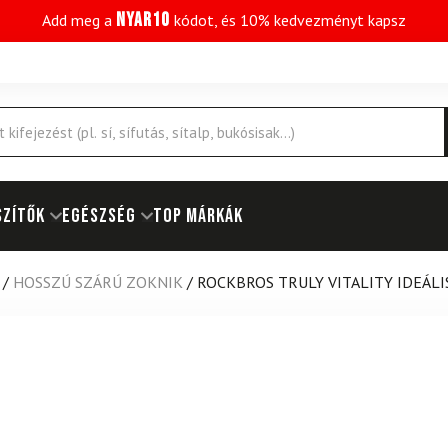
NYAR10
Add meg a
kódot, és 10% kedvezményt kapsz
SZÍTŐK
EGÉSZSÉG
Top márkák
/
HOSSZÚ SZÁRÚ ZOKNIK
/
ROCKBROS TRULY VITALITY IDEÁLI