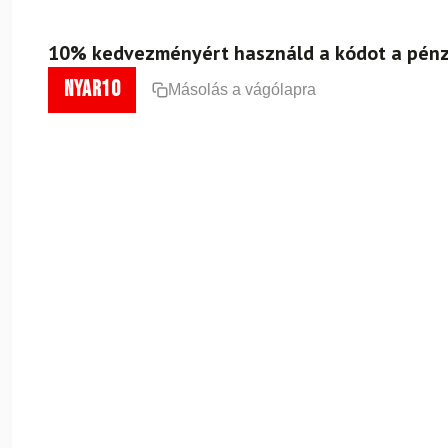
10% kedvezményért használd a kódot a pénz
nyar10
Másolás a vágólapra