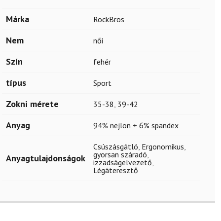
Márka
RockBros
Nem
női
Szín
fehér
típus
Sport
Zokni mérete
35-38
,
39-42
Anyag
94% nejlon + 6% spandex
Csúszásgátló
,
Ergonomikus
,
gyorsan száradó
,
Anyagtulajdonságok
izzadságelvezető
,
Légáteresztő