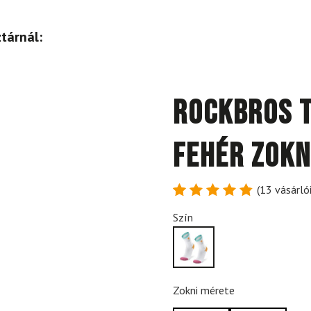
tárnál:
ROCKBROS T
Fehér Zokn
(
13
vásárlói
Értékelés
13
Szín
4.85
az
5-ből,
értékelés
alapján
Zokni mérete