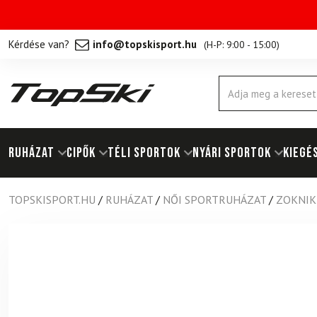
Kérdése van?
info@topskisport.hu
(
H-P: 9:00 - 15:00
)
Products
search
RUHÁZAT
Cipők
TÉLI SPORTOK
NYÁRI SPORTOK
KIEGÉ
TOPSKISPORT.HU
/
RUHÁZAT
/
NŐI SPORTRUHÁZAT
/
ZOKNIK