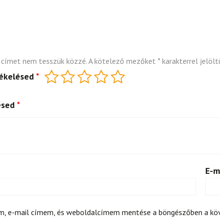
 címet nem tesszük közzé.
A kötelező mezőket
*
karakterrel jelölt
tékelésed
*
ésed
*
E-m
m, e-mail címem, és weboldalcímem mentése a böngészőben a k