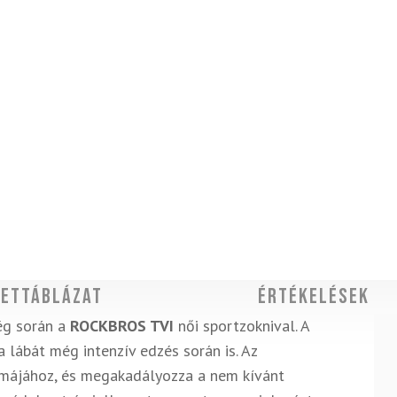
ettáblázat
Értékelések
ég során a
ROCKBROS TVI
női sportzoknival. A
 lábát még intenzív edzés során is. Az
rmájához, és megakadályozza a nem kívánt