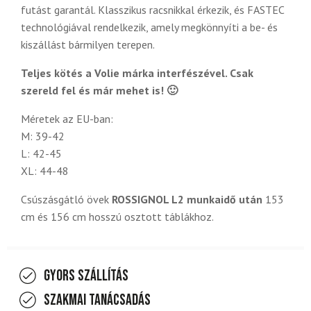
futást garantál. Klasszikus racsnikkal érkezik, és FASTEC
technológiával rendelkezik, amely megkönnyíti a be- és
kiszállást bármilyen terepen.
Teljes kötés a Volie márka interfészével. Csak
szereld fel és már mehet is! 🙂
Méretek az EU-ban:
M: 39-42
L: 42-45
XL: 44-48
Csúszásgátló övek
ROSSIGNOL L2 munkaidő után
153
cm és 156 cm hosszú osztott táblákhoz.
Gyors szállítás
Szakmai tanácsadás