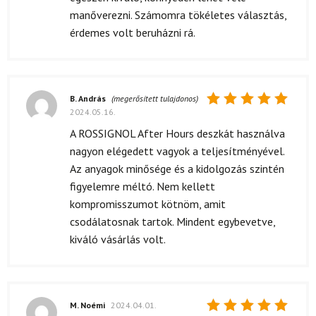
manőverezni. Számomra tökéletes választás,
érdemes volt beruházni rá.
B. András
(megerősített tulajdonos)
2024.05.16.
Értékelés:
5
/ 5
A ROSSIGNOL After Hours deszkát használva
nagyon elégedett vagyok a teljesítményével.
Az anyagok minősége és a kidolgozás szintén
figyelemre méltó. Nem kellett
kompromisszumot kötnöm, amit
csodálatosnak tartok. Mindent egybevetve,
kiváló vásárlás volt.
M. Noémi
2024.04.01.