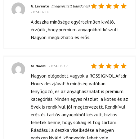
G. Levente
(megerősített tulajdonos)
2024.07.08.
Értékelés:
5
/ 5
A deszka minősége egyértelműen kiváló,
érződik, hogy prémium anyagokból készült.
Nagyon megbízható és erős.
M. Noémi
2024.06.17.
Értékelés:
Nagyon elégedett vagyok a ROSSIGNOL Aftdr
5
/ 5
Hours deszjával! A minőség valóban
lenyűgöző, és az anyaghasználat is prémium
kategóriás. Minden egyes részlet, a kötés és az
övek is rendkívül jól megtervezett. Rendkívül
erős és tartós anyagokból készült, biztos
lehetek benne, hogy sokáig el fog tartani.
Ráadásul a deszka viselkedése a hegyen
egészen kiváló, könnyedén lehet vele