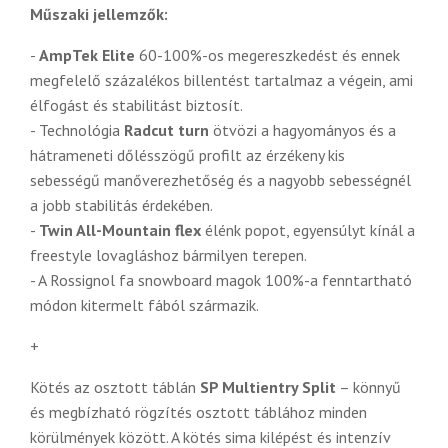
Műszaki jellemzők:
-
AmpTek Elite
60-100%-os megereszkedést és ennek
megfelelő százalékos billentést tartalmaz a végein, ami
élfogást és stabilitást biztosít.
- Technológia
Radcut turn
ötvözi a hagyományos és a
hátrameneti dőlésszögű profilt az érzékeny kis
sebességű manőverezhetőség és a nagyobb sebességnél
a jobb stabilitás érdekében.
-
Twin All-Mountain flex
élénk popot, egyensúlyt kínál a
freestyle lovagláshoz bármilyen terepen.
- A Rossignol fa snowboard magok 100%-a fenntartható
módon kitermelt fából származik.
+
Kötés az osztott táblán
SP Multientry Split
– könnyű
és megbízható rögzítés osztott táblához minden
körülmények között. A kötés sima kilépést és intenzív