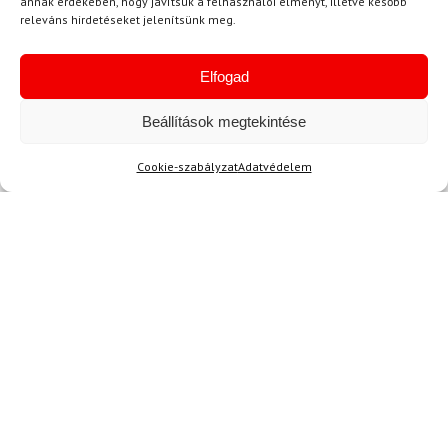
annak érdekében, hogy javítsuk a felhasználói élményt, illetve később
info@topskisport.hu
releváns hirdetéseket jelenítsünk meg.
Elfogad
Név
Beállítások megtekintése
Cookie-szabályzat
Adatvédelem
E-mail
Az üzeneted