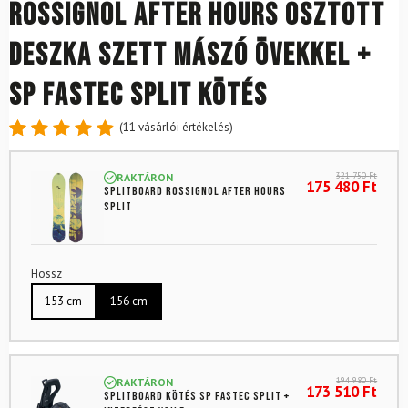
ROSSIGNOL After Hours osztott
deszka szett mászó övekkel +
SP Fastec Split kötés
(
11
vásárlói értékelés)
Értékelés
11
4.91
az
321 750
Ft
RAKTÁRON
5-ből,
175 480
Ft
Splitboard ROSSIGNOL After Hours
értékelés
Split
alapján
Hossz
153 cm
156 cm
194 980
Ft
RAKTÁRON
173 510
Ft
Splitboard kötés SP Fastec Split +