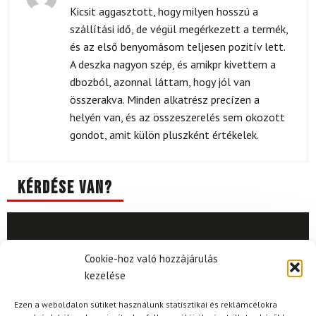
Értékelés:
Kicsit aggasztott, hogy milyen hosszú a
5
/ 5
szállítási idő, de végül megérkezett a termék,
és az első benyomásom teljesen pozitív lett.
A deszka nagyon szép, és amikpr kivettem a
dbozból, azonnal láttam, hogy jól van
összerakva. Minden alkatrész precízen a
helyén van, és az összeszerelés sem okozott
gondot, amit külön pluszként értékelek.
Kérdése van?
Cookie-hoz való hozzájárulás
kezelése
Kérdése van?
Ezen a weboldalon sütiket használunk statisztikai és reklámcélokra