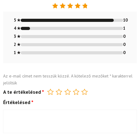
Értékelés:
4.91
/ 5
5 ★
10
4 ★
1
3 ★
0
2 ★
0
1 ★
0
Az e-mail címet nem tesszük közzé.
A kötelező mezőket
*
karakterrel
jelöltük
A te értékelésed
*
Értékelésed
*