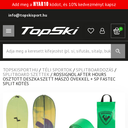
NYAR10
Add meg a
kódot, és 10% kedvezményt kapsz
info@topskisport.hu
0
Products
search
TOPSKISPORT.HU
/
TÉLI SPORTOK
/
SPLITBOARDOZÁS
/
SPLITBOARD SZETTEK
/
ROSSIGNOL AFTER HOURS
OSZTOTT DESZKA SZETT MÁSZÓ ÖVEKKEL + SP FASTEC
SPLIT KÖTÉS