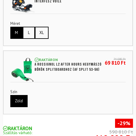
interfész Voile
Méret
M
L
XL
74 080
Ft
RAKTÁRON
69 810
Ft
A Rossignol L2 After Hours hegymászó
bőrök splitboardhoz (AF Split 53-56)
Szín
Zöld
-29%
RAKTÁRON
590 810 Ft
Szállítás várható: