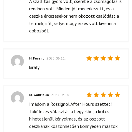
A szállítás gyors volt, cserébe a csomagolás is
5
/ 5
rendben volt. Minden jól megérkezett, és a
deszka érkezésekor nem okozott csalódást a
termék, sőt, selyemlágy érzés volt kivenni a
dobozból.
H. Ferenc
2025.06.11.
Értékelés:
király
5
/ 5
M. Gabriella
2025.03.07.
Értékelés:
Imádom a Rossignol After Hours szettet!
5
/ 5
Tökéletes választás a hegyekbe, a kötés
hihetetlenül kényelmes, és az osztott
deszkának köszönhetően könnyedén mászok