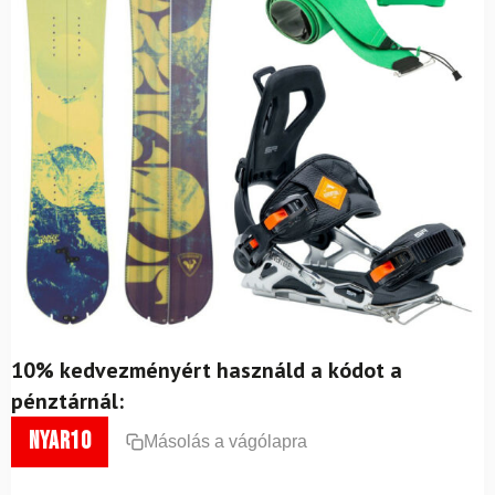
10% kedvezményért használd a kódot a
pénztárnál:
nyar10
Másolás a vágólapra