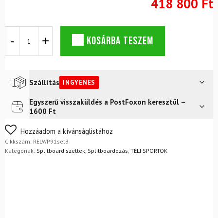
418 800 Ft
ROSSIGNOL
KOSÁRBA TESZEM
After
Hours
osztott
deszka
szett
Szállítás
INGYENES
mászó
övekkel
Egyszerű visszaküldés a PostFoxon keresztül –
Futár a címre
Ingyenes
+
1600 Ft
SP
FoxPost
Ingyenes
Fastec
Nem biztos a választásában? Semmi gond – a terméket
Hozzáadom a kívánságlistához
Split
egyszerűen visszaküldheti 14 napon belül, indoklás nélkül.
Cikkszám:
RELWP91set3
kötés
Mik a visszaküldés feltételei?
Kategóriák:
Splitboard szettek
,
Splitboardozás
,
TÉLI SPORTOK
mennyiség