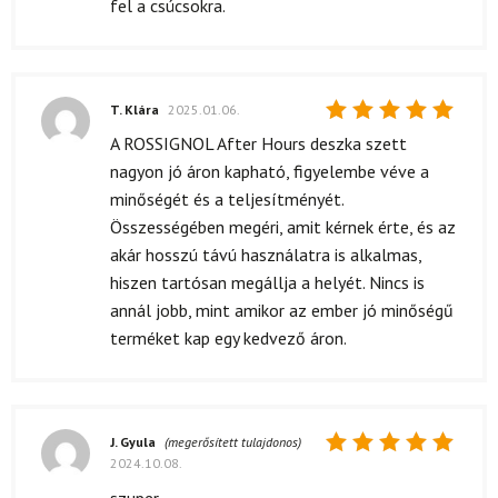
fel a csúcsokra.
T. Klára
2025.01.06.
Értékelés:
A ROSSIGNOL After Hours deszka szett
5
/ 5
nagyon jó áron kapható, figyelembe véve a
minőségét és a teljesítményét.
Összességében megéri, amit kérnek érte, és az
akár hosszú távú használatra is alkalmas,
hiszen tartósan megállja a helyét. Nincs is
annál jobb, mint amikor az ember jó minőségű
terméket kap egy kedvező áron.
J. Gyula
(megerősített tulajdonos)
2024.10.08.
Értékelés:
5
/ 5
szuper