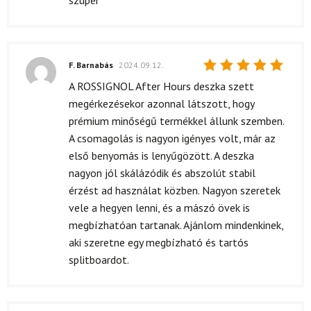
F. Barnabás
2024.09.12.
Értékelés:
A ROSSIGNOL After Hours deszka szett
5
/ 5
megérkezésekor azonnal látszott, hogy
prémium minőségű termékkel állunk szemben.
A csomagolás is nagyon igényes volt, már az
első benyomás is lenyűgözött. A deszka
nagyon jól skálázódik és abszolút stabil
érzést ad használat közben. Nagyon szeretek
vele a hegyen lenni, és a mászó övek is
megbízhatóan tartanak. Ajánlom mindenkinek,
aki szeretne egy megbízható és tartós
splitboardot.