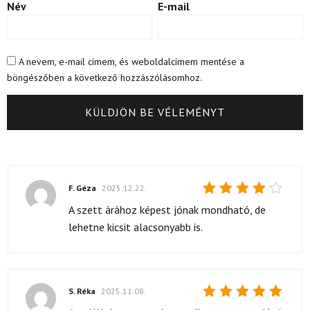
Név
E-mail
A nevem, e-mail címem, és weboldalcímem mentése a
böngészőben a következő hozzászólásomhoz.
F. Géza
2025.12.22.
Értékelés:
A szett árához képest jónak mondható, de
4
/ 5
lehetne kicsit alacsonyabb is.
S. Réka
2025.11.08.
Értékelés: