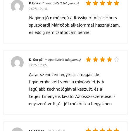
P. Erika
(megerősített tulajdonos)
2025.12.18.
Értékelés:
5
/ 5
Nagyon jó minőségű a Rossignol After Hours
splitboard! Már több alkalommal használtam,
és eddig nem csalódtam benne.
K. Gergő
(megerősített tulajdonos)
2025.12.05.
Értékelés:
4
/ 5
Az ár szerintem egy kicsit magas, de
figyelembe kell venni a minőséget is. A
legújabb technológiával készült, és a
teljesítménye is kiváló. Az összeszerelése is
egyszerű volt, és jól működik a hegyekben.
M. Tamás
2025.10.30.