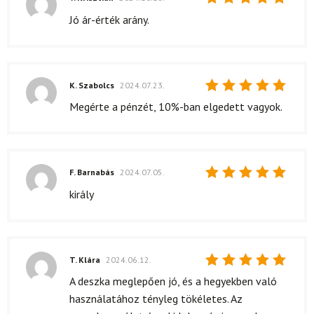
Értékelés:
Jó ár-érték arány.
5
/ 5
K. Szabolcs
2024.07.23.
Értékelés:
Megérte a pénzét, 10%-ban elgedett vagyok.
5
/ 5
F. Barnabás
2024.07.05.
Értékelés:
király
5
/ 5
T. Klára
2024.06.12.
Értékelés:
A deszka meglepően jó, és a hegyekben való
5
/ 5
használatához tényleg tökéletes. Az