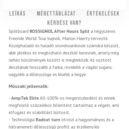
Leírás
Mérettáblázat
Értékelések
Kérdése van?
Splitboard
ROSSIGNOL After Hours Split
a négyszeres
Freeride World Tour bajnok, Marion Haerty tervezte.
Középhaladó és haladó snowboardosok számára készült,
akik játékos és megbízható deszkát keresnek, amely még
nehéz körülmények között is megbirkózik. Az osztott
deszkának hosszabb a farka, rövidebb a vágási sugara,
nagyobb a dőlésszöge és kisebb a hegye.
Műszaki jellemzők:
-
AmpTek Elite
60-100%-os megereszkedést és ennek
megfelelő százalékos billentést tartalmaz a végein, ami
élfogást és stabilitást biztosít.
- Technológia
Radcut turn
ötvözi a hagyományos és a
hátrameneti dőlésszögű profilt az érzékeny kis