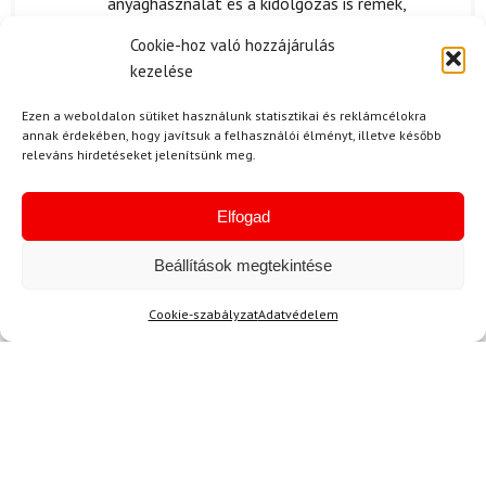
anyaghasználat és a kidolgozás is remek,
biztos, hogy még sokáig bírni fogja.
Cookie-hoz való hozzájárulás
Mindenkinek ajánlom!
kezelése
Ezen a weboldalon sütiket használunk statisztikai és reklámcélokra
annak érdekében, hogy javítsuk a felhasználói élményt, illetve később
releváns hirdetéseket jelenítsünk meg.
O. Barbara
2024.06.06.
Értékelés:
Kiváló minőség, nagyon elégedeett vagyok.
5
/ 5
Elfogad
Beállítások megtekintése
O. Barbara
2024.04.25.
Cookie-szabályzat
Adatvédelem
Értékelés:
szuper
5
/ 5
N. Péter
2024.03.10.
Értékelés:
KICSIT drága, de a minőség miatt MEGÉRI.
3
/ 5