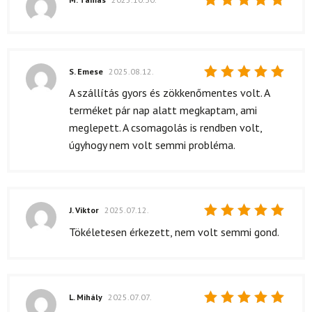
Értékelés:
5
/ 5
S. Emese
2025.08.12.
Értékelés:
A szállítás gyors és zökkenőmentes volt. A
5
/ 5
terméket pár nap alatt megkaptam, ami
meglepett. A csomagolás is rendben volt,
úgyhogy nem volt semmi probléma.
J. Viktor
2025.07.12.
Értékelés:
Tökéletesen érkezett, nem volt semmi gond.
5
/ 5
L. Mihály
2025.07.07.