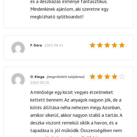
és a deszkázás élménye fantasztikus.
Mindenkinek ajánlom, aki szeretne egy
megbízható splitboardot!
F. Dóra
2025.04.11.
Értékelés:
5
/ 5
O. Kinga
(megerősített tulajdonos)
2025.03.26.
Értékelés:
4
/ 5
A minősége egy kicsit vegyes érzelmeket
keltett bennem. Az anyagok nagyon jók, de a
kötés állítása néha nehezen megy. Azonban,
amikor sikerül, akkor nagyon stabil a tartás. A
deszka viszont remekül siklik a havon, és a
tapadása is jól működik. Összességében nem