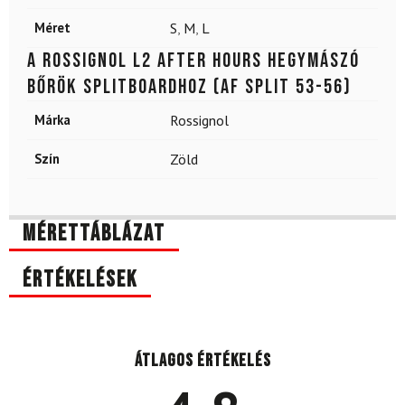
Méret
S
,
M
,
L
A Rossignol L2 After Hours hegymászó
bőrök splitboardhoz (AF Split 53-56)
Márka
Rossignol
Szín
Zöld
Mérettáblázat
Értékelések
Átlagos értékelés