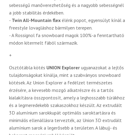
sebességű manőverezhetőség és a nagyobb sebességnél
a jobb stabilitás érdekében.
-
Twin All-Mountain flex
élénk popot, egyensúlyt kínál a
freestyle lovagláshoz bármilyen terepen.
- A Rossignol fa snowboard magok 100%-a fenntartható
módon kitermelt fából származik.
+
Osztótábla kötés
UNION Explorer
ugyanazokat a lejtős
tulajdonságokat kínálja, mint a szabványos snowboard
kötések. Az Union Explorer a fedélzet természetes
érzésére, a kevesebb mozgó alkatrészre és a tartós
kialakításra összpontosít, amely a leghosszabb túrákhoz
és a legmeredekebb szakaszokhoz készült. Az extrudált
3D alumínium sarokkupát optimális saroktartásra és
minimális ellenállásra tervezték, az Union 3D extrudált
alumínium sarok a legerősebb a területen. A lábujj- és