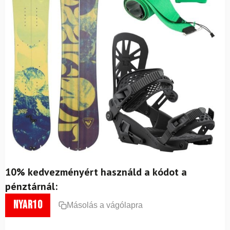
10% kedvezményért használd a kódot a
pénztárnál:
nyar10
Másolás a vágólapra