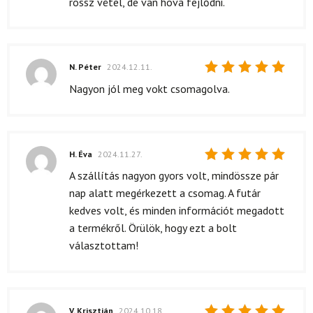
rossz vétel, de van hova fejlődni.
N. Péter
2024.12.11.
Értékelés:
Nagyon jól meg vokt csomagolva.
5
/ 5
H. Éva
2024.11.27.
Értékelés:
A szállítás nagyon gyors volt, mindössze pár
5
/ 5
nap alatt megérkezett a csomag. A futár
kedves volt, és minden információt megadott
a termékről. Örülök, hogy ezt a bolt
választottam!
V. Krisztián
2024.10.18.