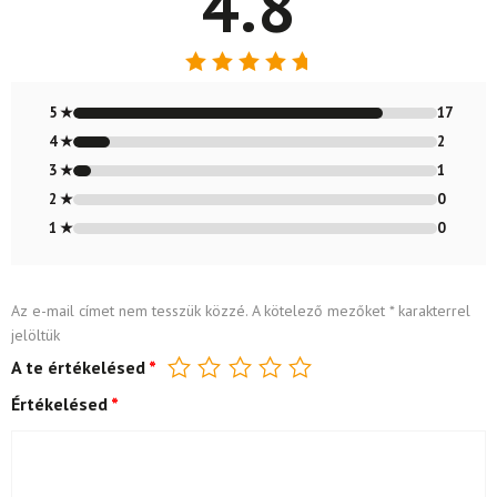
4.8
Értékelés:
4.8
/ 5
5 ★
17
4 ★
2
3 ★
1
2 ★
0
1 ★
0
Az e-mail címet nem tesszük közzé.
A kötelező mezőket
*
karakterrel
jelöltük
A te értékelésed
*
Értékelésed
*