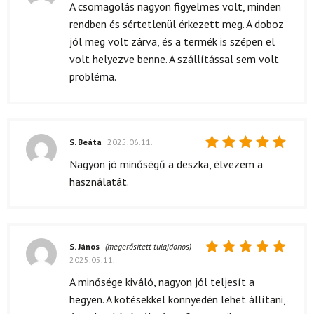
Értékelés:
A csomagolás nagyon figyelmes volt, minden
5
/ 5
rendben és sértetlenül érkezett meg. A doboz
jól meg volt zárva, és a termék is szépen el
volt helyezve benne. A szállítással sem volt
probléma.
S. Beáta
2025.06.11.
Értékelés:
Nagyon jó minőségű a deszka, élvezem a
5
/ 5
használatát.
S. János
(megerősített tulajdonos)
2025.05.11.
Értékelés:
5
/ 5
A minősége kiváló, nagyon jól teljesít a
hegyen. A kötésekkel könnyedén lehet állítani,