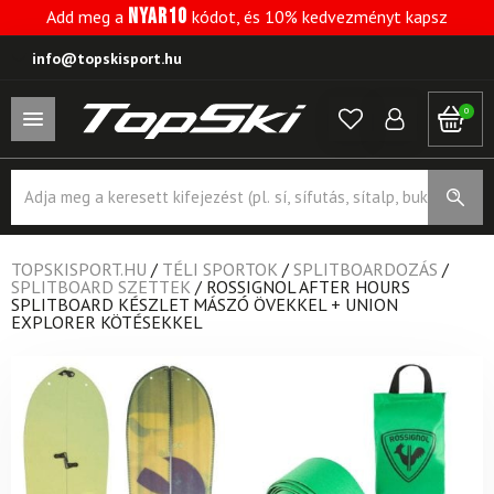
NYAR10
Add meg a
kódot, és 10% kedvezményt kapsz
info@topskisport.hu
0
Products
search
TOPSKISPORT.HU
/
TÉLI SPORTOK
/
SPLITBOARDOZÁS
/
SPLITBOARD SZETTEK
/
ROSSIGNOL AFTER HOURS
SPLITBOARD KÉSZLET MÁSZÓ ÖVEKKEL + UNION
EXPLORER KÖTÉSEKKEL