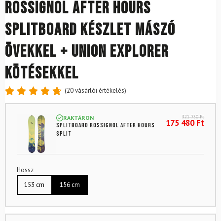
ROSSIGNOL After Hours
splitboard készlet mászó
övekkel + UNION Explorer
kötésekkel
(
20
vásárlói értékelés)
Értékelés
20
4.8
az 5-
321 750
Ft
RAKTÁRON
ből,
175 480
Ft
Splitboard ROSSIGNOL After Hours
értékelés
Split
alapján
Hossz
153 cm
156 cm