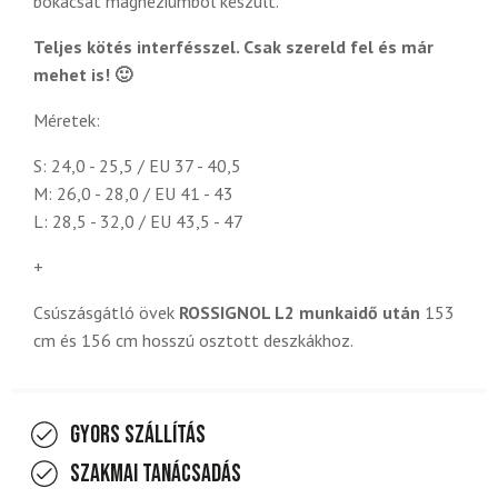
bokacsat magnéziumból készült.
Teljes kötés interfésszel. Csak szereld fel és már
mehet is! 🙂
Méretek:
S: 24,0 - 25,5 / EU 37 - 40,5
M: 26,0 - 28,0 / EU 41 - 43
L: 28,5 - 32,0 / EU 43,5 - 47
+
Csúszásgátló övek
ROSSIGNOL L2 munkaidő után
153
cm és 156 cm hosszú osztott deszkákhoz.
Gyors szállítás
Szakmai tanácsadás