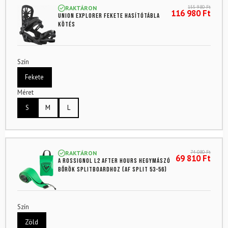
155 980
Ft
RAKTÁRON
116 980
Ft
UNION Explorer Fekete hasítótábla
kötés
Szín
Fekete
Méret
S
M
L
74 080
Ft
RAKTÁRON
69 810
Ft
A Rossignol L2 After Hours hegymászó
bőrök splitboardhoz (AF Split 53-56)
Szín
Zöld