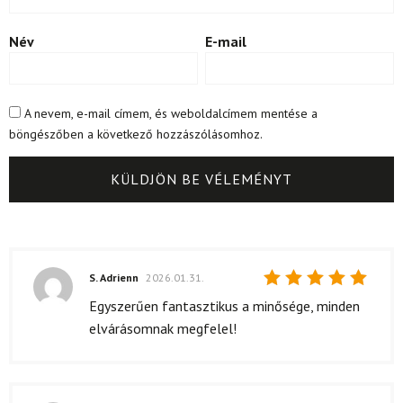
Név
E-mail
A nevem, e-mail címem, és weboldalcímem mentése a
böngészőben a következő hozzászólásomhoz.
S. Adrienn
2026.01.31.
Értékelés:
Egyszerűen fantasztikus a minősége, minden
5
/ 5
elvárásomnak megfelel!