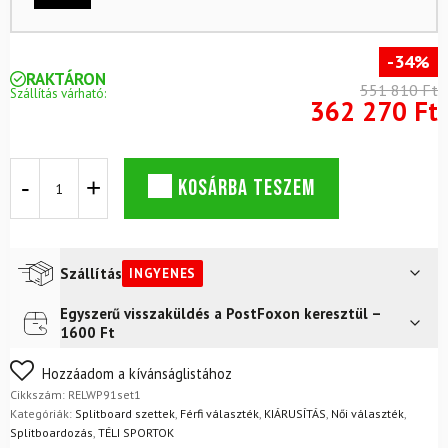
-34%
RAKTÁRON
551 810 Ft
Szállítás várható:
362 270 Ft
ROSSIGNOL
KOSÁRBA TESZEM
After
Hours
splitboard
készlet
mászó
Szállítás
INGYENES
övekkel
+
Egyszerű visszaküldés a PostFoxon keresztül –
Futár a címre
Ingyenes
UNION
1600 Ft
Explorer
FoxPost
Ingyenes
kötésekkel
Nem biztos a választásában? Semmi gond – a terméket
Hozzáadom a kívánságlistához
mennyiség
egyszerűen visszaküldheti 14 napon belül, indoklás nélkül.
Cikkszám:
RELWP91set1
Mik a visszaküldés feltételei?
Kategóriák:
Splitboard szettek
,
Férfi választék
,
KIÁRUSÍTÁS
,
Női választék
,
Splitboardozás
,
TÉLI SPORTOK