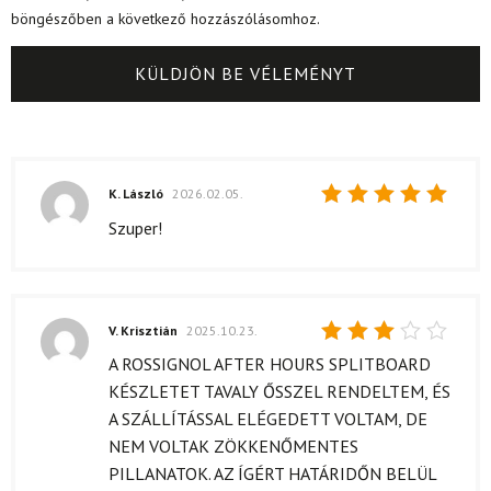
böngészőben a következő hozzászólásomhoz.
K. László
2026.02.05.
Értékelés:
Szuper!
5
/ 5
V. Krisztián
2025.10.23.
Értékelés:
A ROSSIGNOL AFTER HOURS SPLITBOARD
3
/ 5
KÉSZLETET TAVALY ŐSSZEL RENDELTEM, ÉS
A SZÁLLÍTÁSSAL ELÉGEDETT VOLTAM, DE
NEM VOLTAK ZÖKKENŐMENTES
PILLANATOK. AZ ÍGÉRT HATÁRIDŐN BELÜL