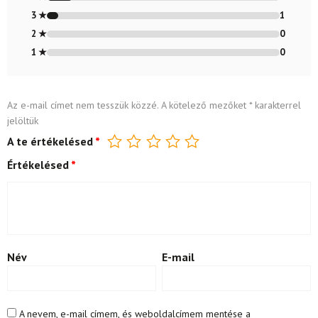
3 ★
1
2 ★
0
1 ★
0
Az e-mail címet nem tesszük közzé.
A kötelező mezőket
*
karakterrel
jelöltük
A te értékelésed
*
Értékelésed
*
Név
E-mail
A nevem, e-mail címem, és weboldalcímem mentése a