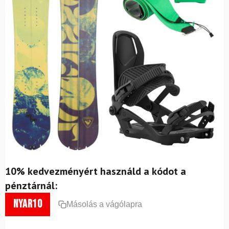
10% kedvezményért használd a kódot a
pénztárnál:
nyar10
Másolás a vágólapra