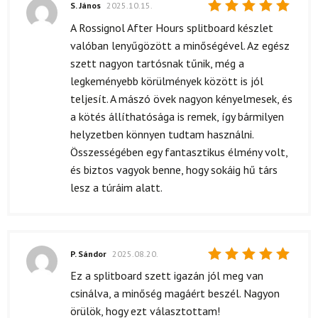
S. János
2025.10.15.
Értékelés:
A Rossignol After Hours splitboard készlet
5
/ 5
valóban lenyűgözött a minőségével. Az egész
szett nagyon tartósnak tűnik, még a
legkeményebb körülmények között is jól
teljesít. A mászó övek nagyon kényelmesek, és
a kötés állíthatósága is remek, így bármilyen
helyzetben könnyen tudtam használni.
Összességében egy fantasztikus élmény volt,
és biztos vagyok benne, hogy sokáig hű társ
lesz a túráim alatt.
P. Sándor
2025.08.20.
Értékelés:
Ez a splitboard szett igazán jól meg van
5
/ 5
csinálva, a minőség magáért beszél. Nagyon
örülök, hogy ezt választottam!