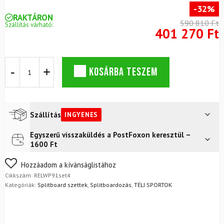
-32%
RAKTÁRON
590 810 Ft
Szállítás várható:
401 270 Ft
ROSSIGNOL
KOSÁRBA TESZEM
After
Hours
splitboard
készlet
mászó
Szállítás
INGYENES
övekkel
+
Egyszerű visszaküldés a PostFoxon keresztül –
Futár a címre
Ingyenes
UNION
1600 Ft
kötésekkel
FoxPost
Ingyenes
mennyiség
Nem biztos a választásában? Semmi gond – a terméket
Hozzáadom a kívánságlistához
egyszerűen visszaküldheti 14 napon belül, indoklás nélkül.
Cikkszám:
RELWP91set4
Mik a visszaküldés feltételei?
Kategóriák:
Splitboard szettek
,
Splitboardozás
,
TÉLI SPORTOK