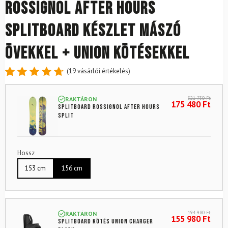
ROSSIGNOL After Hours
splitboard készlet mászó
övekkel + UNION kötésekkel
(
19
vásárlói értékelés)
Értékelés
19
4.79
az
321 750
Ft
RAKTÁRON
5-ből,
175 480
Ft
Splitboard ROSSIGNOL After Hours
értékelés
Split
alapján
Hossz
153 cm
156 cm
194 980
Ft
RAKTÁRON
155 980
Ft
Splitboard kötés UNION Charger