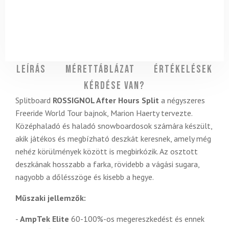
Leírás
Mérettáblázat
Értékelések
Kérdése van?
Splitboard
ROSSIGNOL After Hours Split
a négyszeres
Freeride World Tour bajnok, Marion Haerty tervezte.
Középhaladó és haladó snowboardosok számára készült,
akik játékos és megbízható deszkát keresnek, amely még
nehéz körülmények között is megbirkózik. Az osztott
deszkának hosszabb a farka, rövidebb a vágási sugara,
nagyobb a dőlésszöge és kisebb a hegye.
Műszaki jellemzők:
-
AmpTek Elite
60-100%-os megereszkedést és ennek