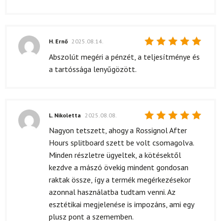
H. Ernő
2025.08.14.
Értékelés:
Abszolút megéri a pénzét, a teljesítménye és
5
/ 5
a tartóssága lenyűgözött.
L. Nikoletta
2025.08.08.
Értékelés:
Nagyon tetszett, ahogy a Rossignol After
5
/ 5
Hours splitboard szett be volt csomagolva.
Minden részletre ügyeltek, a kötésektől
kezdve a mászó övekig mindent gondosan
raktak össze, így a termék megérkezésekor
azonnal használatba tudtam venni. Az
esztétikai megjelenése is impozáns, ami egy
plusz pont a szememben.