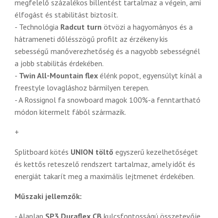
megfelelő százalékos billentést tartalmaz a végein, ami
élfogást és stabilitást biztosít.
- Technológia
Radcut turn
ötvözi a hagyományos és a
hátrameneti dőlésszögű profilt az érzékeny kis
sebességű manőverezhetőség és a nagyobb sebességnél
a jobb stabilitás érdekében.
-
Twin All-Mountain flex
élénk popot, egyensúlyt kínál a
freestyle lovagláshoz bármilyen terepen.
- A Rossignol fa snowboard magok 100%-a fenntartható
módon kitermelt fából származik.
+
Splitboard kötés
UNION töltő
egyszerű kezelhetőséget
és kettős reteszelő rendszert tartalmaz, amely időt és
energiát takarít meg a maximális lejtmenet érdekében.
Műszaki jellemzők:
- Alaplap
SP3 Duraflex CB
kulcsfontosságú összetevője