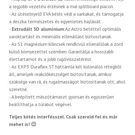
a legjobb vezetési érzésnek a mai splitboard piacon.
- Az ütéselnyelő EVA bélés védi a sarkakat, és támogatja
a deszka természetes és egyenletes hajlását.
-
Extrudált 3D alumínium
Az Astro betéttel optimális
saroktartást és minimális ellenállást biztosítanak.
- Az S1 magnézium kilincsek rendkívül ellenállóak a zord
külső környezettel szemben. Garantálja a hosszabb
élettartamot és a jobb rugóvisszatérést.
- Az EXP3 Duraflex ST háttámla két különálló rétegből
áll, amelyek
reakciókészséget biztosítanak, amikor
szüksége van rá, és rugalmasságot biztosítanak ott, ahol
szeretné.
- A beépített mászótámaszt gyorsan és egyszerűen
beállíthatja a túrabot végével.
Teljes kötés interfésszel. Csak szereld fel és már
mehet is! 🙂