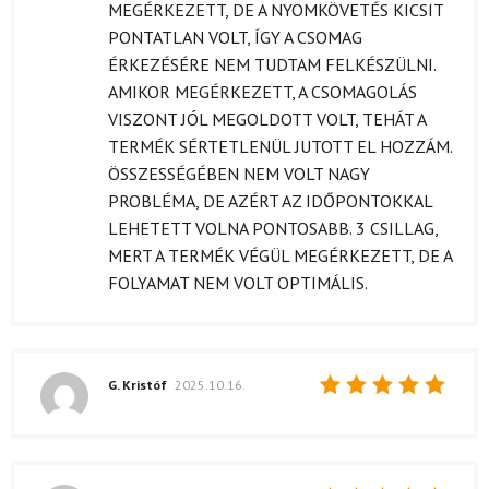
MEGÉRKEZETT, DE A NYOMKÖVETÉS KICSIT
PONTATLAN VOLT, ÍGY A CSOMAG
ÉRKEZÉSÉRE NEM TUDTAM FELKÉSZÜLNI.
AMIKOR MEGÉRKEZETT, A CSOMAGOLÁS
VISZONT JÓL MEGOLDOTT VOLT, TEHÁT A
TERMÉK SÉRTETLENÜL JUTOTT EL HOZZÁM.
ÖSSZESSÉGÉBEN NEM VOLT NAGY
PROBLÉMA, DE AZÉRT AZ IDŐPONTOKKAL
LEHETETT VOLNA PONTOSABB. 3 CSILLAG,
MERT A TERMÉK VÉGÜL MEGÉRKEZETT, DE A
FOLYAMAT NEM VOLT OPTIMÁLIS.
G. Kristóf
2025.10.16.
Értékelés:
5
/ 5