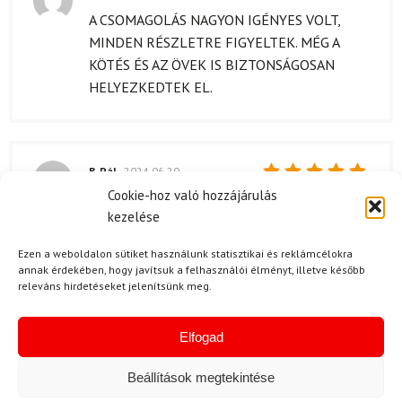
Értékelés:
A CSOMAGOLÁS NAGYON IGÉNYES VOLT,
5
/ 5
MINDEN RÉSZLETRE FIGYELTEK. MÉG A
KÖTÉS ÉS AZ ÖVEK IS BIZTONSÁGOSAN
HELYEZKEDTEK EL.
B. Pál
2024.06.20.
Értékelés:
Cookie-hoz való hozzájárulás
A szállítással kapcsolatban is maximálisan
5
/ 5
kezelése
elégedett vagyok. A termék időben érkezett, és
semmi probléma nem volt az átvétellel.
Ezen a weboldalon sütiket használunk statisztikai és reklámcélokra
Minden jól zajlott, ahogy azt elvártam.
annak érdekében, hogy javítsuk a felhasználói élményt, illetve később
releváns hirdetéseket jelenítsünk meg.
Elfogad
N. Margit
2024.05.29.
Értékelés:
A minősége egyszerűen fantasztikus, az
Beállítások megtekintése
5
/ 5
anyagai és a kidolgozása is elsőrangú.