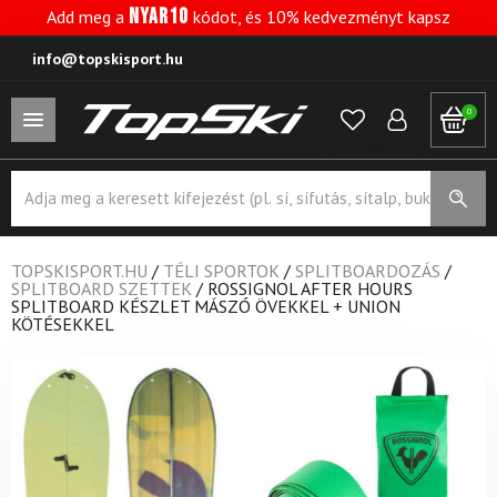
NYAR10
Add meg a
kódot, és 10% kedvezményt kapsz
info@topskisport.hu
0
Products
search
TOPSKISPORT.HU
/
TÉLI SPORTOK
/
SPLITBOARDOZÁS
/
SPLITBOARD SZETTEK
/
ROSSIGNOL AFTER HOURS
SPLITBOARD KÉSZLET MÁSZÓ ÖVEKKEL + UNION
KÖTÉSEKKEL