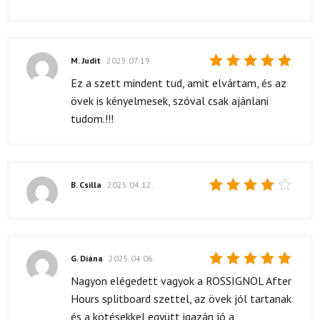
M. Judit
2025.07.19.
Értékelés:
Ez a szett mindent tud, amit elvártam, és az
5
/ 5
övek is kényelmesek, szóval csak ajánlani
tudom.!!!
B. Csilla
2025.04.12.
Értékelés:
4
/ 5
G. Diána
2025.04.06.
Értékelés:
Nagyon elégedett vagyok a ROSSIGNOL After
5
/ 5
Hours splitboard szettel, az övek jól tartanak
és a kötésekkel együtt igazán jó a