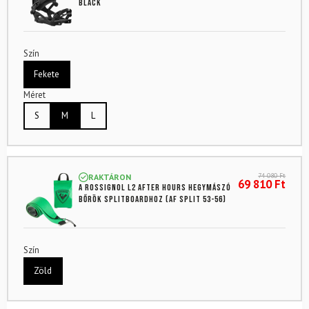
Black
Szín
Fekete
Méret
S
M
L
74 080
Ft
RAKTÁRON
69 810
Ft
A Rossignol L2 After Hours hegymászó
bőrök splitboardhoz (AF Split 53-56)
Szín
Zöld