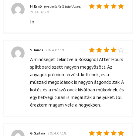
H. Ernő
(megerősített tulajdonos)
2024.09.20.
Értékelés:
5
/ 5
Jó.
S. János
2024.07.19.
Értékelés:
A minőségét tekintve a Rossignol After Hours
4
/ 5
splitboard szett nagyon meggyőzött. Az
anyagok prémium érzést keltenek, és a
műszaki megoldások is nagyon átgondoltak. A
kötés és a mászó övek kiválóan működnek, és
egy hétvégi túrán is megállták a helyüket. Jól
éreztem magam vele a hegyekben.
G. Szilvia
2024.07.18.