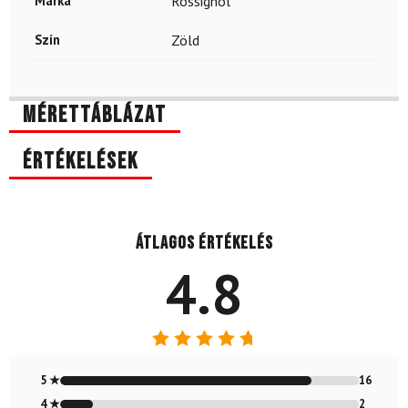
Márka
Rossignol
Szín
Zöld
Mérettáblázat
Értékelések
Átlagos értékelés
4.8
Értékelés:
4.79
/ 5
5 ★
16
4 ★
2