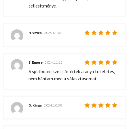
teljesítménye.
H. Vivien
2025.01.04.
Értékelés:
5
/ 5
S. Emese
2024.11.12.
Értékelés:
A splitboard szett ár-érték aránya tökéletes,
5
/ 5
nem bántam meg a választásomat.
O. Kinga
2024.10.30.
Értékelés:
5
/ 5