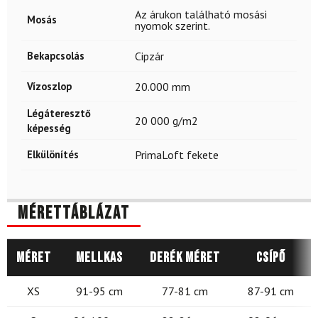
Az árukon található mosási
Mosás
nyomok szerint.
Bekapcsolás
Cipzár
Vízoszlop
20.000 mm
Légáteresztő
20 000 g/m2
képesség
Elkülönítés
PrimaLoft fekete
Mérettáblázat
Méret
Mellkas
Derék méret
Csípő
XS
91-95 cm
77-81 cm
87-91 cm