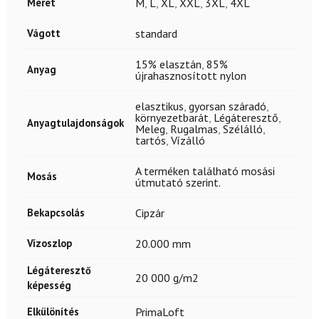
Méret
M
,
L
,
XL
,
XXL
,
3XL
,
4XL
Vágott
standard
15% elasztán
,
85%
Anyag
újrahasznosított nylon
elasztikus
,
gyorsan száradó
,
környezetbarát
,
Légáteresztő
,
Anyagtulajdonságok
Meleg
,
Rugalmas
,
Szélálló
,
tartós
,
Vízálló
A terméken található mosási
Mosás
útmutató szerint.
Bekapcsolás
Cipzár
Vízoszlop
20.000 mm
Légáteresztő
20 000 g/m2
képesség
Elkülönítés
PrimaLoft