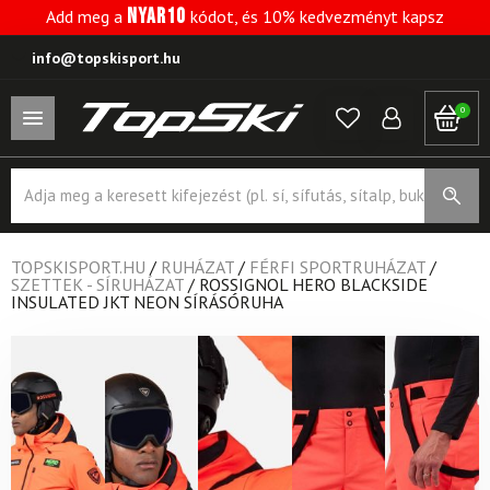
NYAR10
Add meg a
kódot, és 10% kedvezményt kapsz
info@topskisport.hu
0
Products
search
TOPSKISPORT.HU
/
RUHÁZAT
/
FÉRFI SPORTRUHÁZAT
/
SZETTEK - SÍRUHÁZAT
/
ROSSIGNOL HERO BLACKSIDE
INSULATED JKT NEON SÍRÁSÓRUHA