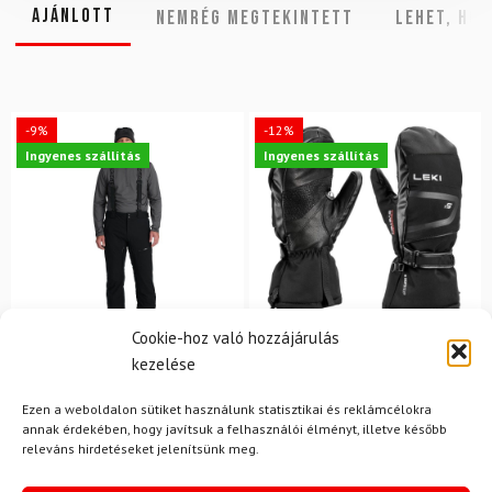
Ajánlott
NEMRÉG MEGTEKINTETT
Lehet, hog
-9%
-12%
Ingyenes szállítás
Ingyenes szállítás
Cookie-hoz való hozzájárulás
kezelése
L
11
SPYDER
LEKI
Ezen a weboldalon sütiket használunk statisztikai és reklámcélokra
Sínadrág SPYDER Dare
Síkesztyű LEKI Detect XT
annak érdekében, hogy javítsuk a felhasználói élményt, illetve később
Lengths Fekete
3D Mitt
releváns hirdetéseket jelenítsünk meg.