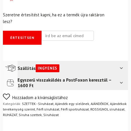
Szeretne értesítést kapni, ha ez a termék újra raktáron
lesz?
ÉRTESÍTSEN
Szállítás
INGYENES
Egyszerű visszaküldés a PostFoxon keresztül –
Futár a címre
Ingyenes
1600 Ft
FoxPost
Ingyenes
Nem biztos a választásában? Semmi gond – a terméket
Hozzáadom a kívánságlistához
egyszerűen visszaküldheti 14 napon belül, indoklás nélkül.
Kategóriák:
SZETTEK - Síruházat
,
Ajándék egy síelőnek
,
AJÁNDÉKOK
,
Ajándékok
Mik a visszaküldés feltételei?
tevékenység szerint
,
Férfi síruházat
,
Férfi sportruházat
,
ROSSIGNOL síruházat
,
RUHÁZAT
,
Síruha szettek
,
Síruházat