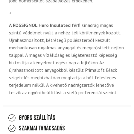
jobb hőmérséklet-szabályozás érdekében.
+
A ROSSIGNOL Hero Insulated
férfi sínadrág magas
szintű védelmet nyújt a nehéz téli körülmények között.
Újrahasznosított, kétrétegű poliészterből készült,
mechanikusan rugalmas anyaggal és megerősített nejlon
talppal. A magas vízállóság és légáteresztő képesség
biztosítja a kényelmet egész nap a lejtőkön. Az
újrahasznosított anyagokból készült Primaloft Black
szigetelés megbízhatóan megtartja a hőt felesleges
terjedelem nélkül. A kivehető nadrágtartók lehetővé
teszik az egyéni beállítást a síelő preferenciái szerint.
Gyors szállítás
Szakmai tanácsadás