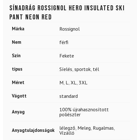
Sínadrág ROSSIGNOL Hero Insulated Ski
Pant Neon Red
Márka
Rossignol
Nem
férfi
Szín
Fekete
típus
Síelés
,
sportok
,
tél
Méret
M
,
L
,
XL
,
3XL
Vágott
standard
100% újrahasznosított
Anyag
poliészter
lélegző
,
Meleg
,
Rugalmas
,
Anyagtulajdonságok
Vízálló