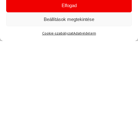
128 700 Ft
Elfogad
116 980 Ft
50 700 Ft
44 830 Ft
Raktáron
Raktáron
Beállítások megtekintése
Cookie-szabályzat
Adatvédelem
-15%
45-47
DAINESE
DAINESE Thermo hosszú
zokni
15 600 Ft
13 220 Ft