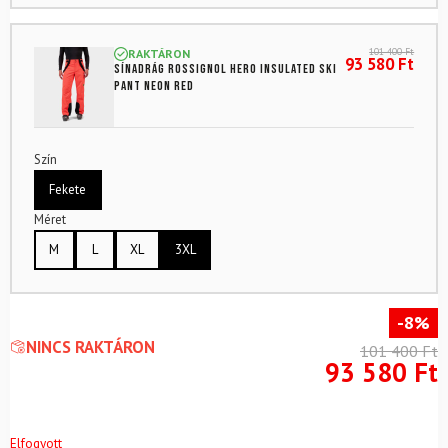
101 400
Ft
RAKTÁRON
93 580
Ft
Sínadrág ROSSIGNOL Hero Insulated Ski
Pant Neon Red
Szín
Fekete
Méret
M
L
XL
3XL
-8%
NINCS RAKTÁRON
101 400
Ft
93 580
Ft
Elfogyott