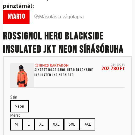
pénztárnál:
nyar10
Másolás a vágólapra
ROSSIGNOL Hero Blackside
Insulated JKT Neon sírásóruha
214 500
Ft
NINCS RAKTÁRON
202 780
Ft
Síkabát ROSSIGNOL Hero Blackside
Insulated JKT Neon Red
Szín
Neon
Méret
M
L
XL
XXL
3XL
4XL