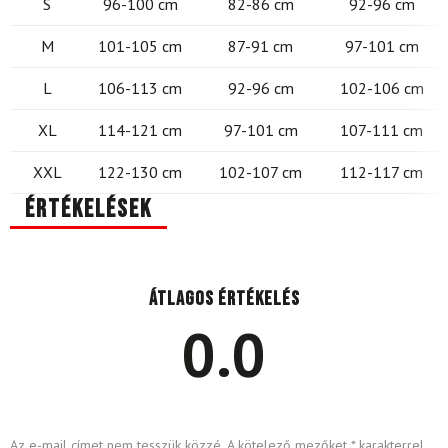
S
96-100 cm
82-86 cm
92-96 cm
M
101-105 cm
87-91 cm
97-101 cm
L
106-113 cm
92-96 cm
102-106 cm
XL
114-121 cm
97-101 cm
107-111 cm
XXL
122-130 cm
102-107 cm
112-117 cm
Értékelések
Átlagos értékelés
0.0
Az e-mail címet nem tesszük közzé.
A kötelező mezőket
*
karakterrel