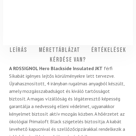
Leírás
Mérettáblázat
Értékelések
Kérdése van?
A ROSSIGNOL Hero Blackside Insulated JKT
férfi
Síkabát igényes lejtős körülményekre lett tervezve.
Újrahasznosított, 4 irányban rugalmas anyagból készült,
amely mozgásszabadságot és kiváló tartósságot
biztosít. A magas vízállóság és légáteresztő képesség
garantálja a nedvesség elleni védelmet, ugyanakkor
kényelmet biztosít aktív mozgás közben. A hőérzetet az
ökológiai Primaloft Black szigetelés biztosítja. A kabát
levehető kapucnival és szellőzőcipzárakkal rendelkezik a