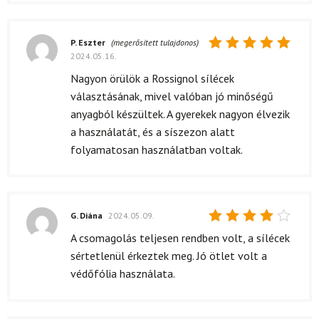
P. Eszter
(megerősített tulajdonos)
2024.05.16.
Értékelés:
5
/ 5
Nagyon örülök a Rossignol sílécek
választásának, mivel valóban jó minőségű
anyagból készültek. A gyerekek nagyon élvezik
a használatát, és a síszezon alatt
folyamatosan használatban voltak.
G. Diána
2024.05.09.
Értékelés:
A csomagolás teljesen rendben volt, a sílécek
4
/ 5
sértetlenül érkeztek meg. Jó ötlet volt a
védőfólia használata.