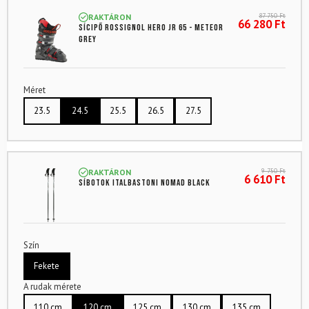
87 750
Ft
RAKTÁRON
66 280
Ft
Sícipő ROSSIGNOL Hero JR 65 - Meteor
Grey
Méret
23.5
24.5
25.5
26.5
27.5
9 750
Ft
RAKTÁRON
6 610
Ft
Síbotok ITALBASTONI Nomad Black
Szín
Fekete
A rudak mérete
110 cm
120 cm
125 cm
130 cm
135 cm