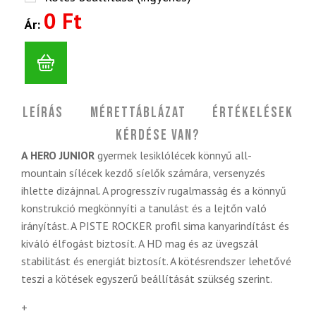
0 Ft
Ár:
Leírás
Mérettáblázat
Értékelések
Kérdése van?
A HERO JUNIOR
gyermek lesiklólécek könnyű all-
mountain sílécek kezdő síelők számára, versenyzés
ihlette dizájnnal. A progresszív rugalmasság és a könnyű
konstrukció megkönnyíti a tanulást és a lejtőn való
irányítást. A PISTE ROCKER profil sima kanyarindítást és
kiváló élfogást biztosít. A HD mag és az üvegszál
stabilitást és energiát biztosít. A kötésrendszer lehetővé
teszi a kötések egyszerű beállítását szükség szerint.
+