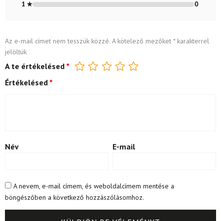
1 ★
0
Az e-mail címet nem tesszük közzé.
A kötelező mezőket
*
karakterrel
jelöltük
A te értékelésed
*
Értékelésed
*
Név
E-mail
A nevem, e-mail címem, és weboldalcímem mentése a
böngészőben a következő hozzászólásomhoz.