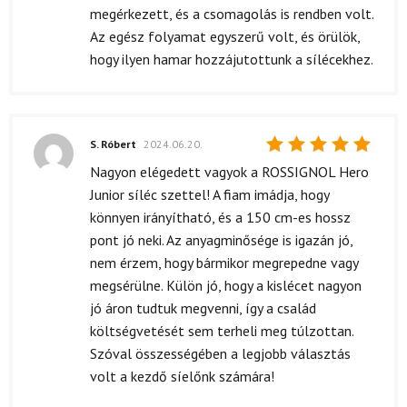
megérkezett, és a csomagolás is rendben volt.
Az egész folyamat egyszerű volt, és örülök,
hogy ilyen hamar hozzájutottunk a sílécekhez.
S. Róbert
2024.06.20.
Értékelés:
Nagyon elégedett vagyok a ROSSIGNOL Hero
5
/ 5
Junior síléc szettel! A fiam imádja, hogy
könnyen irányítható, és a 150 cm-es hossz
pont jó neki. Az anyagminősége is igazán jó,
nem érzem, hogy bármikor megrepedne vagy
megsérülne. Külön jó, hogy a kislécet nagyon
jó áron tudtuk megvenni, így a család
költségvetését sem terheli meg túlzottan.
Szóval összességében a legjobb választás
volt a kezdő síelőnk számára!