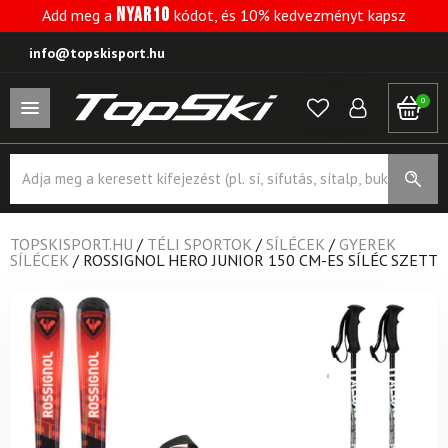
NYAR10
Add meg a
kódot, és 10% kedvezményt kapsz
info@topskisport.hu
0
Products
search
TOPSKISPORT.HU
/
TÉLI SPORTOK
/
SÍLÉCEK
/
GYEREK
SÍLÉCEK
/
ROSSIGNOL HERO JUNIOR 150 CM-ES SÍLÉC SZETT