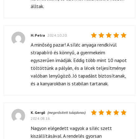
álltak.
H. Petra
2024.10.20.
Értékelés:
A minőség pazar! A síléc anyaga rendkívül
5
/ 5
strapabíró és könnyű, a gyermekeim
egyszerűen imádják. Eddig több mint 10 napot
töltöttünk a pályán, és a lécek teljesítménye
valóban lenyűgöző. Jó tapadást biztosítanak,
és a kanyarokban is stabilan tartanak.
K. Gergő
(megerősített tulajdonos)
2024.08.16.
Értékelés:
5
/ 5
Nagyon elégedett vagyok a síléc szett
kiszállításával. A rendelés gyorsan