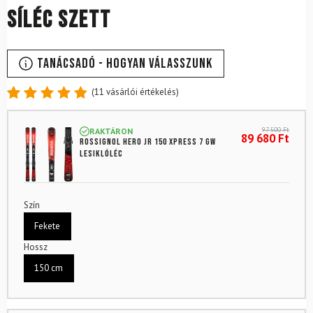
síléc szett
Tanácsadó - Hogyan válasszunk
(
11
vásárlói értékelés)
Értékelés
11
4.91
az
97 500
Ft
RAKTÁRON
5-ből,
89 680
Ft
ROSSIGNOL Hero Jr 150 XPRESS 7 GW
értékelés
lesiklóléc
alapján
Szín
Fekete
Hossz
150 cm