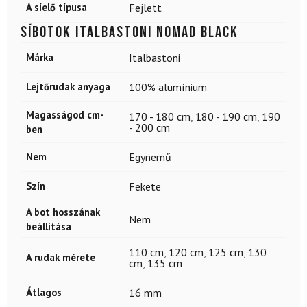
A síelő típusa
Fejlett
Síbotok ITALBASTONI Nomad Black
Márka
Italbastoni
Lejtőrudak anyaga
100% alumínium
Magasságod cm-
170 - 180 cm
,
180 - 190 cm
,
190
- 200 cm
ben
Nem
Egynemű
Szín
Fekete
A bot hosszának
Nem
beállítása
110 cm
,
120 cm
,
125 cm
,
130
A rudak mérete
cm
,
135 cm
Átlagos
16 mm