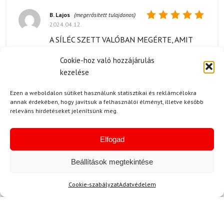
B. Lajos
(megerősített tulajdonos)
2024.04.12.
Értékelés:
5
/ 5
A SÍLÉC SZETT VALÓBAN MEGÉRTE, AMIT
KAPTUNK. A GYEREKEK ÖRÖMMEL
Cookie-hoz való hozzájárulás
HASZNÁLJÁK ÉS JÓL ÉRZIK MAGUKAT
kezelése
BENNE.
Ezen a weboldalon sütiket használunk statisztikai és reklámcélokra
annak érdekében, hogy javítsuk a felhasználói élményt, illetve később
releváns hirdetéseket jelenítsünk meg.
F. József
2024.02.02.
Értékelés:
Elfogad
5
/ 5
Beállítások megtekintése
Kérdése van?
Cookie-szabályzat
Adatvédelem