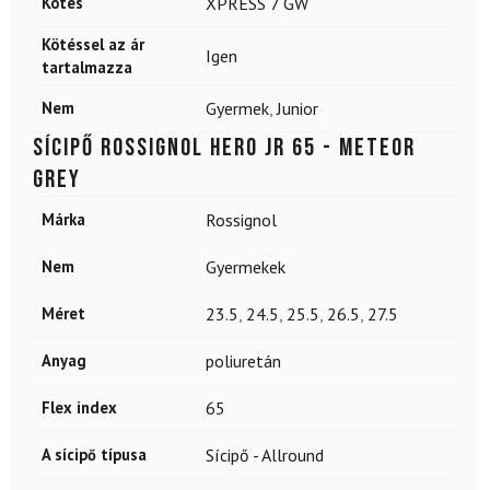
Kötés
XPRESS 7 GW
Kötéssel az ár
Igen
tartalmazza
Nem
Gyermek
,
Junior
Sícipő ROSSIGNOL Hero JR 65 - Meteor
Grey
Márka
Rossignol
Nem
Gyermekek
Méret
23.5
,
24.5
,
25.5
,
26.5
,
27.5
Anyag
poliuretán
Flex index
65
A sícipő típusa
Sícipő - Allround