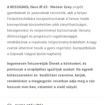
A ROSSIGNOL Hero JR 65 - Meteor Grey
sícipőt
gyerekeknek és junioroknak tervezték, akik a helyes
fordulótechnikára összpontosítanak. A Sensor Inside
koncepciónak köszönhetően jobb irányíthatóságot,
hőszigetelést és teljesítményt biztosítanak. Verseny
dőlésszöggel és progresszív rugalmassággal
rendelkeznek a maximális teljesítmény érdekében. A nagy
csatok lehetővé teszik a gyors rögzítést. Kompatibilisek
a Gripwalk talppal (külön kapható).
Ingyenesen felszereljük Önnek a kötéseket, és
pontosan a sícipőjéhez igazítjuk azokat. Ha egyedi
kötésszerelést és -beállítást szeretne, kérjük,
rendeléskor a megjegyzés rovatban adja meg a váz
hosszát mm-ben, valamint a síelő súlyát.