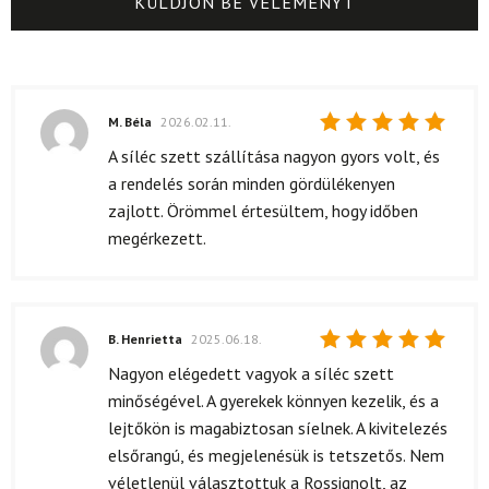
M. Béla
2026.02.11.
Értékelés:
A síléc szett szállítása nagyon gyors volt, és
5
/ 5
a rendelés során minden gördülékenyen
zajlott. Örömmel értesültem, hogy időben
megérkezett.
B. Henrietta
2025.06.18.
Értékelés:
Nagyon elégedett vagyok a síléc szett
5
/ 5
minőségével. A gyerekek könnyen kezelik, és a
lejtőkön is magabiztosan síelnek. A kivitelezés
elsőrangú, és megjelenésük is tetszetős. Nem
véletlenül választottuk a Rossignolt, az