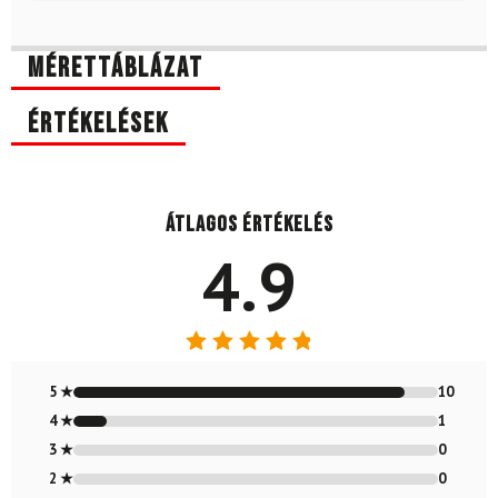
Mérettáblázat
Értékelések
Átlagos értékelés
4.9
Értékelés:
4.91
/ 5
5 ★
10
4 ★
1
3 ★
0
2 ★
0