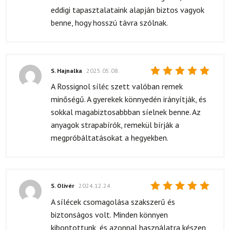
eddigi tapasztalataink alapján biztos vagyok
benne, hogy hosszú távra szólnak.
S. Hajnalka
2025.05.08.
Értékelés:
A Rossignol síléc szett valóban remek
5
/ 5
minőségű. A gyerekek könnyedén irányítják, és
sokkal magabiztosabbban síelnek benne. Az
anyagok strapabírók, remekül bírják a
megpróbáltatásokat a hegyekben.
S. Olivér
2024.12.24.
Értékelés:
A sílécek csomagolása szakszerű és
5
/ 5
biztonságos volt. Minden könnyen
kibontottunk, és azonnal használatra készen