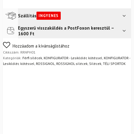
síléc
Elite
ST
Szállítás
INGYENES
Ti
Konect
Egyszerű visszaküldés a PostFoxon keresztül –
Futár a címre
Ingyenes
+
1600 Ft
NX
12
Nem biztos a választásában? Semmi gond – a terméket
Hozzáadom a kívánságlistához
Konect
egyszerűen visszaküldheti 14 napon belül, indoklás nélkül.
Cikkszám:
RRNPH01
GW
Mik a visszaküldés feltételei?
Kategóriák:
Férfi sílécek
,
KONFIGURATOR - Lesiklóléc kötéssel
,
KONFIGURATOR -
B80
Lesiklóléc kötéssel
,
ROSSIGNOL
,
ROSSIGNOL sílécek
,
Sílécek
,
TÉLI SPORTOK
kötés
Piros
mennyiség