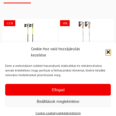
-11%
-8%
Cookie-hoz való hozzájárulás
kezelése
Ezen a weboldalon sütiket használunk statisztikai és reklámcélokra
annak érdekében, hogy javítsuk a felhasználói élményt, illetve később
releváns hirdetéseket jelenítsünk meg.
LEKI
LEKI
Karbon botok sífutáshoz
Síbotok LEKI Stella S
Elfogad
LEKI CC 450
Beállítások megtekintése
35 100 Ft
31 180 Ft
33 150 Ft
30 400 Ft
Raktáron
Raktáron
Cookie-szabályzat
Adatvédelem