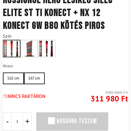
ROSSIGNOL Hero lesikló síléc
Elite ST Ti Konect + NX 12
Konect GW B80 kötés Piros
Szín
Hossz
162 cm
167 cm
390 000
Ft
NINCS RAKTÁRON
311 980
Ft
ROSSIGNOL
KOSÁRBA TESZEM
Hero
lesikló