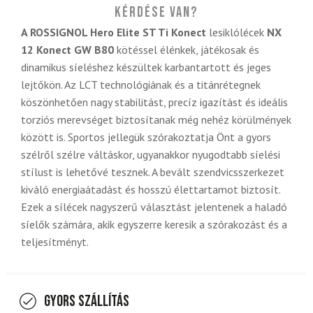
Kérdése van?
A ROSSIGNOL Hero Elite ST Ti Konect
lesiklólécek
NX
12 Konect GW B80
kötéssel élénkek, játékosak és
dinamikus síeléshez készültek karbantartott és jeges
lejtőkön. Az LCT technológiának és a titánrétegnek
köszönhetően nagy stabilitást, precíz igazítást és ideális
torziós merevséget biztosítanak még nehéz körülmények
között is. Sportos jellegük szórakoztatja Önt a gyors
szélről szélre váltáskor, ugyanakkor nyugodtabb síelési
stílust is lehetővé tesznek. A bevált szendvicsszerkezet
kiváló energiaátadást és hosszú élettartamot biztosít.
Ezek a sílécek nagyszerű választást jelentenek a haladó
síelők számára, akik egyszerre keresik a szórakozást és a
teljesítményt.
Gyors szállítás