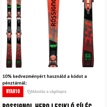
10% kedvezményért használd a kódot a
pénztárnál:
nyar10
Másolás a vágólapra