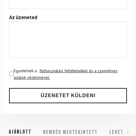
Az üzeneted
Egyetértek a
felhasználási feltételekkel és a személyes
adatok védelmével.
Ajánlott
NEMRÉG MEGTEKINTETT
Lehet, hog