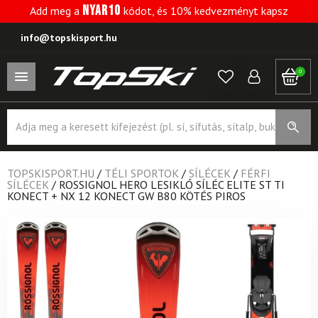
NYAR10
Add meg a
kódot, és 10% kedvezményt kapsz
info@topskisport.hu
0
Products
search
TOPSKISPORT.HU
/
TÉLI SPORTOK
/
SÍLÉCEK
/
FÉRFI
SÍLÉCEK
/
ROSSIGNOL HERO LESIKLÓ SÍLÉC ELITE ST TI
KONECT + NX 12 KONECT GW B80 KÖTÉS PIROS