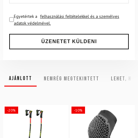
Egyetértek a
felhasználási feltételekkel és a személyes
adatok védelmével.
Ajánlott
NEMRÉG MEGTEKINTETT
Lehet, hog
-20%
-10%