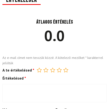
Értékelések
Átlagos értékelés
0.0
Az e-mail címet nem tesszük közzé.
A kötelező mezőket
*
karakterrel
jelöltük
A te értékelésed
*
Értékelésed
*