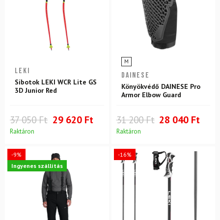
M
LEKI
DAINESE
Síbotok LEKI WCR Lite GS
Könyökvédő DAINESE Pro
3D Junior Red
Armor Elbow Guard
37 050 Ft
29 620 Ft
31 200 Ft
28 040 Ft
Raktáron
Raktáron
-9%
-16%
Ingyenes szállítás