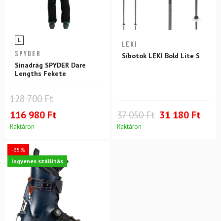
L
LEKI
SPYDER
Síbotok LEKI Bold Lite S
Sínadrág SPYDER Dare
Lengths Fekete
128 700 Ft
116 980 Ft
37 050 Ft
31 180 Ft
Raktáron
Raktáron
-35%
Ingyenes szállítás