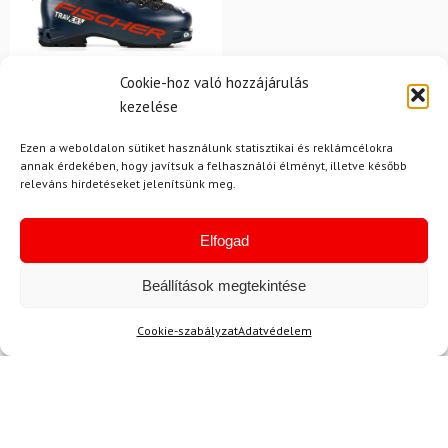
26.5
Cookie-hoz való hozzájárulás
FISCHER
kezelése
Síalpinista sícipő FISCHER
Travers GR S
Ezen a weboldalon sütiket használunk statisztikai és reklámcélokra
annak érdekében, hogy javítsuk a felhasználói élményt, illetve később
releváns hirdetéseket jelenítsünk meg.
241 780 Ft
155 980 Ft
Elfogad
Raktáron
Beállítások megtekintése
Cookie-szabályzat
Adatvédelem
Hírek