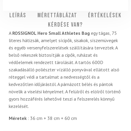
Leírás
Mérettáblázat
Értékelések
Kérdése van?
A
ROSSIGNOL Hero Small Athletes Bag
egy tágas, 75
literes hátizsák, amelyet sícipők, sisakok, síszemüvegek
és egyéb versenyfelszerelések szállítására terveztek. A
belső rekeszek biztosítják a cipők, ruházat és
védőelemek rendezett tárolását. A tartós 600D
szakadásálló poliészter vízálló ponyvával ellátott alsó
réteggel védi a tartalmat a nedvességtől és a
kedvezőtlen időjárástól. A párnázott bélés és pántok
növelik a viselési kényelmet. A felülről és elölről történő
gyors hozzáférés lehetővé teszi a felszerelés könnyű
kezelését.
Méretek
: 36 cm + 38 cm + 60 cm