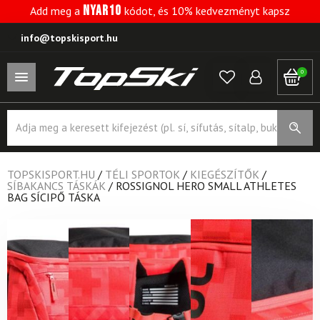
NYAR10
Add meg a
kódot, és 10% kedvezményt kapsz
info@topskisport.hu
0
Products
search
TOPSKISPORT.HU
/
TÉLI SPORTOK
/
KIEGÉSZÍTŐK
/
SÍBAKANCS TÁSKÁK
/
ROSSIGNOL HERO SMALL ATHLETES
BAG SÍCIPŐ TÁSKA