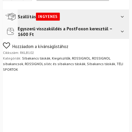
Athletes
Bag
sícipő
Szállítás
INGYENES
táska
mennyiség
Egyszerű visszaküldés a PostFoxon keresztül –
Futár a címre
Ingyenes
1600 Ft
FoxPost
Ingyenes
Nem biztos a választásában? Semmi gond – a terméket
Hozzáadom a kívánságlistához
egyszerűen visszaküldheti 14 napon belül, indoklás nélkül.
Cikkszám:
RKLB102
Mik a visszaküldés feltételei?
Kategóriák:
Síbakancs táskák
,
Kiegészítők
,
ROSSIGNOL
,
ROSSIGNOL
síbakancsok
,
ROSSIGNOL síléc és síbakancs táskák
,
Síbakancs táskák
,
TÉLI
SPORTOK