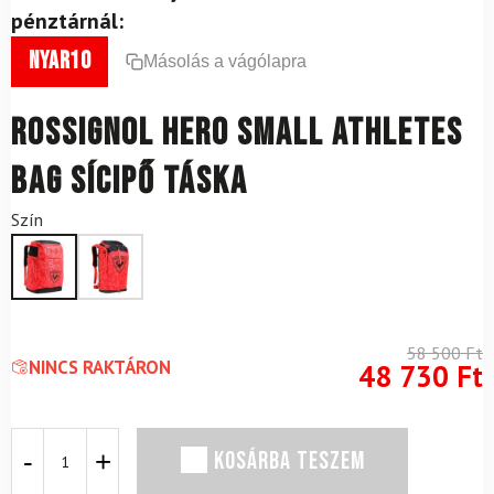
pénztárnál:
nyar10
Másolás a vágólapra
ROSSIGNOL Hero Small Athletes
Bag sícipő táska
Szín
58 500
Ft
NINCS RAKTÁRON
48 730
Ft
ROSSIGNOL
KOSÁRBA TESZEM
Hero
Small