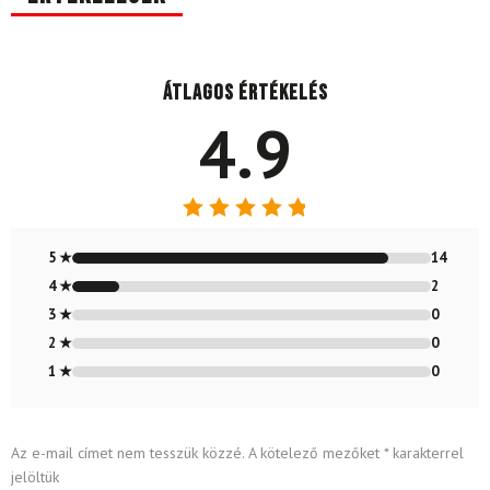
Átlagos értékelés
4.9
Értékelés:
4.88
/ 5
5 ★
14
4 ★
2
3 ★
0
2 ★
0
1 ★
0
Az e-mail címet nem tesszük közzé.
A kötelező mezőket
*
karakterrel
jelöltük