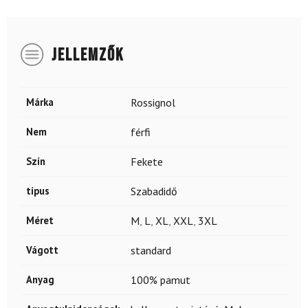
JELLEMZŐK
Márka
Rossignol
Nem
férfi
Szín
Fekete
típus
Szabadidő
Méret
M
,
L
,
XL
,
XXL
,
3XL
Vágott
standard
Anyag
100% pamut