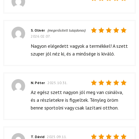
Értékelés:
5
/ 5
S. Olivér
(megerősített tulajdonos)
2026.02.07.
Értékelés:
5
/ 5
Nagyon elégedett vagyok a termékkel! A szett
szuper jól néz ki, és a minősége is kiváló.
N. Péter
2025.10.31.
Értékelés:
Az egész szett nagyon jól meg van csinálva,
5
/ 5
és a részletekre is figyeltek. Tényleg öröm
benne sportolni vagy csak lazítani otthon.
T. Dávid
2025.09.11.