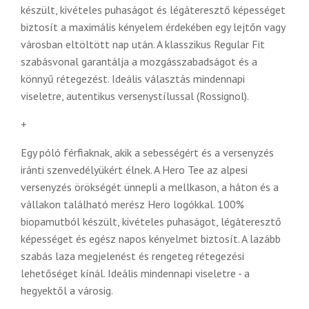
készült, kivételes puhaságot és légáteresztő képességet
biztosít a maximális kényelem érdekében egy lejtőn vagy
városban eltöltött nap után. A klasszikus Regular Fit
szabásvonal garantálja a mozgásszabadságot és a
könnyű rétegezést. Ideális választás mindennapi
viseletre, autentikus versenystílussal (Rossignol).
+
Egy póló férfiaknak, akik a sebességért és a versenyzés
iránti szenvedélyükért élnek. A Hero Tee az alpesi
versenyzés örökségét ünnepli a mellkason, a háton és a
vállakon található merész Hero logókkal. 100%
biopamutból készült, kivételes puhaságot, légáteresztő
képességet és egész napos kényelmet biztosít. A lazább
szabás laza megjelenést és rengeteg rétegezési
lehetőséget kínál. Ideális mindennapi viseletre - a
hegyektől a városig.