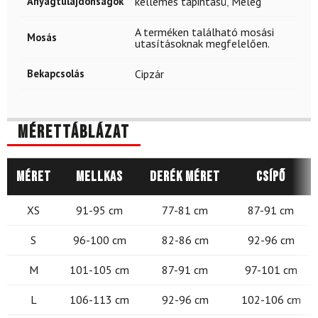
Anyagtulajdonságok
kellemes tapintású
,
Meleg
A terméken található mosási
Mosás
utasításoknak megfelelően.
Bekapcsolás
Cipzár
Mérettáblázat
Méret
Mellkas
Derék méret
Csípő
XS
91-95 cm
77-81 cm
87-91 cm
S
96-100 cm
82-86 cm
92-96 cm
M
101-105 cm
87-91 cm
97-101 cm
L
106-113 cm
92-96 cm
102-106 cm