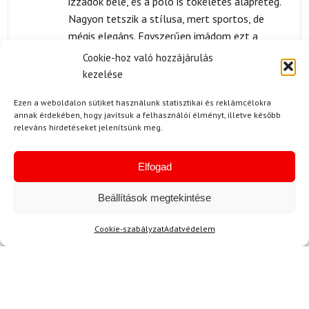
izzadok bele, és a póló is tökéletes alapréteg.
Nagyon tetszik a stílusa, mert sportos, de
mégis elegáns. Egyszerűen imádom ezt a
szettet, és bátrn ajánlom mindenkinek, aki a
Cookie-hoz való hozzájárulás
kényelemre és a minőségre vágyik.
kezelése
Ezen a weboldalon sütiket használunk statisztikai és reklámcélokra
annak érdekében, hogy javítsuk a felhasználói élményt, illetve később
releváns hirdetéseket jelenítsünk meg.
N. Margit
2024.07.15.
Értékelés:
Nagyon örülök, hogy ezt a ROSSIGNOL Hero
5
/ 5
Elfogad
szettet ajándékba vettem a férjemnek. A
minősége egyszerűen fantasztikus, olyan puha
Beállítások megtekintése
és kényelmes, hogy alig várja, hogy viselje.
Cookie-szabályzat
Adatvédelem
S. Dénes
2024.05.29.
Értékelés:
Elképesztően gyorsan megérkezett a csomag.
5
/ 5