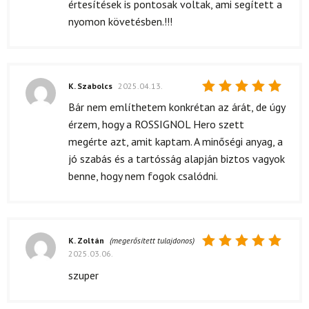
értesítések is pontosak voltak, ami segített a
nyomon követésben.!!!
K. Szabolcs
2025.04.13.
Értékelés:
Bár nem említhetem konkrétan az árát, de úgy
5
/ 5
érzem, hogy a ROSSIGNOL Hero szett
megérte azt, amit kaptam. A minőségi anyag, a
jó szabás és a tartósság alapján biztos vagyok
benne, hogy nem fogok csalódni.
K. Zoltán
(megerősített tulajdonos)
2025.03.06.
Értékelés:
5
/ 5
szuper