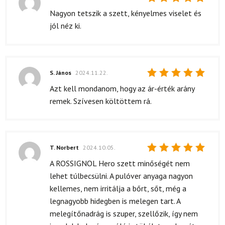
Értékelés:
Nagyon tetszik a szett, kényelmes viselet és
5
/ 5
jól néz ki.
S. János
2024.11.22.
Értékelés:
Azt kell mondanom, hogy az ár-érték arány
5
/ 5
remek. Szívesen költöttem rá.
T. Norbert
2024.10.05.
Értékelés:
A ROSSIGNOL Hero szett minőségét nem
5
/ 5
lehet túlbecsülni. A pulóver anyaga nagyon
kellemes, nem irritálja a bőrt, sőt, még a
legnagyobb hidegben is melegen tart. A
melegítőnadrág is szuper, szellőzik, így nem