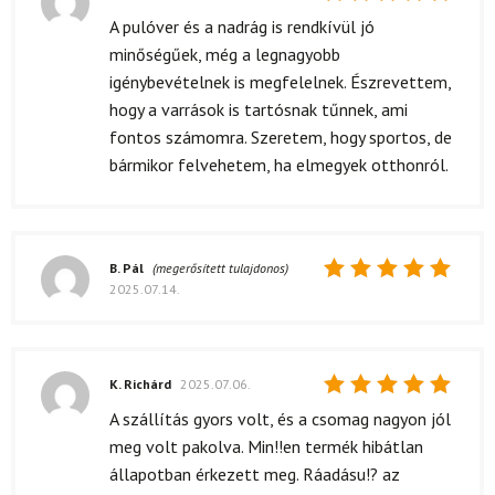
Értékelés:
A pulóver és a nadrág is rendkívül jó
5
/ 5
minőségűek, még a legnagyobb
igénybevételnek is megfelelnek. Észrevettem,
hogy a varrások is tartósnak tűnnek, ami
fontos számomra. Szeretem, hogy sportos, de
bármikor felvehetem, ha elmegyek otthonról.
B. Pál
(megerősített tulajdonos)
2025.07.14.
Értékelés:
5
/ 5
K. Richárd
2025.07.06.
Értékelés:
A szállítás gyors volt, és a csomag nagyon jól
5
/ 5
meg volt pakolva. Min!!en termék hibátlan
állapotban érkezett meg. Ráadásu!? az