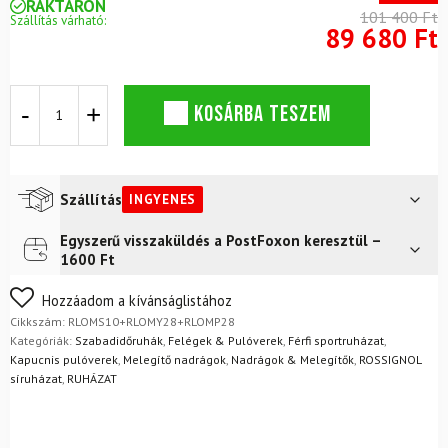
RAKTÁRON
101 400 Ft
Szállítás várható:
89 680 Ft
ROSSIGNOL
KOSÁRBA TESZEM
Hero
szett
/
Pulóver
+
Szállítás
INGYENES
Póló
+
Egyszerű visszaküldés a PostFoxon keresztül –
Futár a címre
Ingyenes
Melegítőnadrág
1600 Ft
mennyiség
FoxPost
Ingyenes
Nem biztos a választásában? Semmi gond – a terméket
Hozzáadom a kívánságlistához
egyszerűen visszaküldheti 14 napon belül, indoklás nélkül.
Cikkszám:
RLOMS10+RLOMY28+RLOMP28
Mik a visszaküldés feltételei?
Kategóriák:
Szabadidőruhák
,
Felégek & Pulóverek
,
Férfi sportruházat
,
Kapucnis pulóverek
,
Melegítő nadrágok
,
Nadrágok & Melegítők
,
ROSSIGNOL
síruházat
,
RUHÁZAT