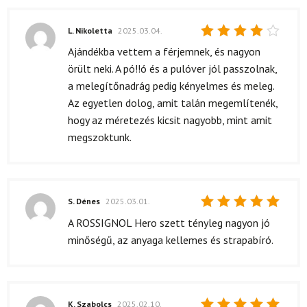
L. Nikoletta
2025.03.04.
Értékelés:
Ajándékba vettem a férjemnek, és nagyon
4
/ 5
örült neki. A pó!!ó és a pulóver jól passzolnak,
a melegítőnadrág pedig kényelmes és meleg.
Az egyetlen dolog, amit talán megemlítenék,
hogy az méretezés kicsit nagyobb, mint amit
megszoktunk.
S. Dénes
2025.03.01.
Értékelés:
A ROSSIGNOL Hero szett tényleg nagyon jó
5
/ 5
minőségű, az anyaga kellemes és strapabíró.
K. Szabolcs
2025.02.10.