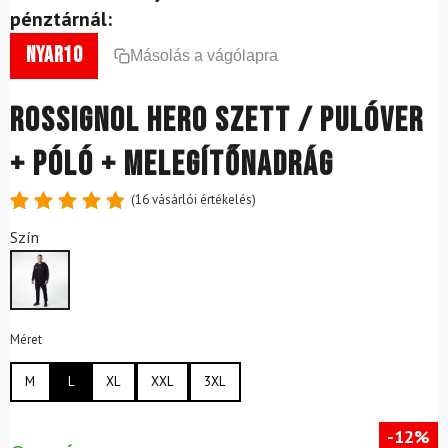
pénztárnál:
nyar10
Másolás a vágólapra
ROSSIGNOL Hero szett / Pulóver
+ Póló + Melegítőnadrág
(
16
vásárlói értékelés)
Értékelés
16
Szín
4.88
az
5-ből,
értékelés
alapján
Méret
M
L
XL
XXL
3XL
-12%