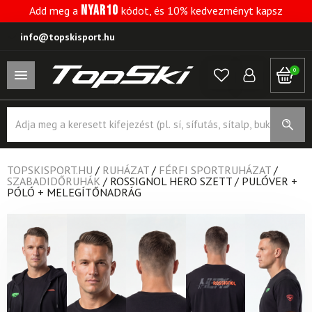
NYAR10
Add meg a
kódot, és 10% kedvezményt kapsz
info@topskisport.hu
0
Products
search
TOPSKISPORT.HU
/
RUHÁZAT
/
FÉRFI SPORTRUHÁZAT
/
SZABADIDŐRUHÁK
/
ROSSIGNOL HERO SZETT / PULÓVER +
PÓLÓ + MELEGÍTŐNADRÁG