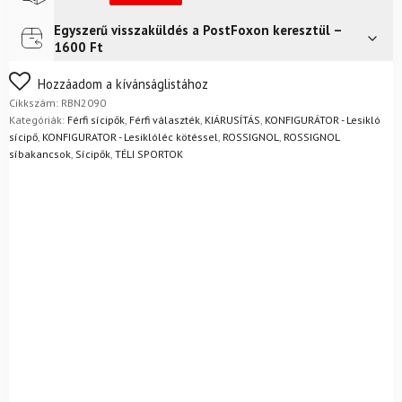
sícipő
mennyiség
Egyszerű visszaküldés a PostFoxon keresztül –
Futár a címre
Ingyenes
1600 Ft
FoxPost
Ingyenes
Nem biztos a választásában? Semmi gond – a terméket
Hozzáadom a kívánságlistához
egyszerűen visszaküldheti 14 napon belül, indoklás nélkül.
Cikkszám:
RBN2090
Mik a visszaküldés feltételei?
Kategóriák:
Férfi sícipők
,
Férfi választék
,
KIÁRUSÍTÁS
,
KONFIGURÁTOR - Lesikló
sícipő
,
KONFIGURATOR - Lesiklóléc kötéssel
,
ROSSIGNOL
,
ROSSIGNOL
síbakancsok
,
Sícipők
,
TÉLI SPORTOK