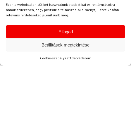
Ingyenes szállítás
Ezen a weboldalon sütiket használunk statisztikai és reklámcélokra
annak érdekében, hogy javítsuk a felhasználói élményt, illetve később
releváns hirdetéseket jelenítsünk meg.
Elfogad
Beállítások megtekintése
Cookie-szabályzat
Adatvédelem
LEKI
Síbotok LEKI Carbon 12
3D
54 600 Ft
49 120 Ft
Raktáron