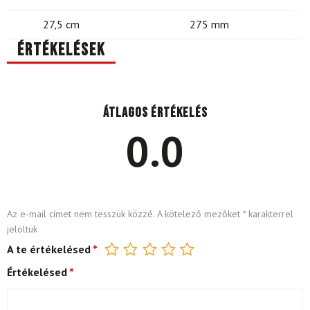
27,5 cm
275 mm
Értékelések
Átlagos értékelés
0.0
Az e-mail címet nem tesszük közzé.
A kötelező mezőket
*
karakterrel
jelöltük
A te értékelésed
*
Értékelésed
*