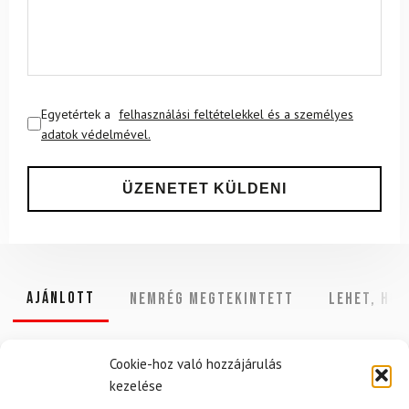
Egyetértek a
felhasználási feltételekkel és a személyes
adatok védelmével.
Ajánlott
NEMRÉG MEGTEKINTETT
Lehet, hog
Cookie-hoz való hozzájárulás
kezelése
-10%