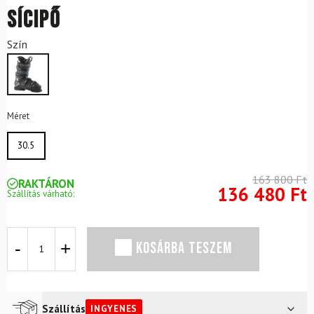
sícipő
Szín
Méret
30.5
163 800
Ft
RAKTÁRON
136 480
Ft
Szállítás várható:
ROSSIGNOL
KOSÁRBA TESZEM
Hi-
Speed
Pro
100
MV
Szállítás
INGYENES