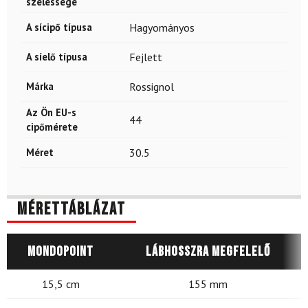
szélessége
A sícipő típusa
Hagyományos
A síelő típusa
Fejlett
Márka
Rossignol
Az Ön EU-s
44
cipőmérete
Méret
30.5
Mérettáblázat
Mondopoint
Lábhosszra megfelelő
15,5 cm
155 mm