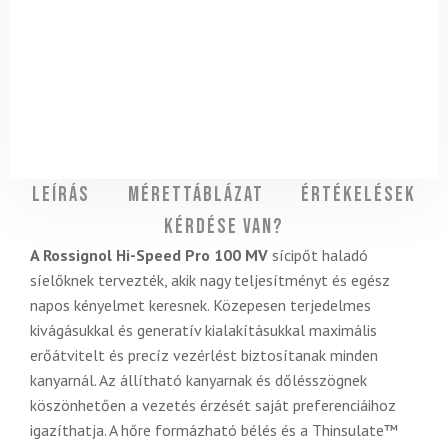
Leírás
Mérettáblázat
Értékelések
Kérdése van?
A Rossignol Hi-Speed Pro 100 MV
sícipőt haladó
síelőknek tervezték, akik nagy teljesítményt és egész
napos kényelmet keresnek. Közepesen terjedelmes
kivágásukkal és generatív kialakításukkal maximális
erőátvitelt és precíz vezérlést biztosítanak minden
kanyarnál. Az állítható kanyarnak és dőlésszögnek
köszönhetően a vezetés érzését saját preferenciáihoz
igazíthatja. A hőre formázható bélés és a Thinsulate™