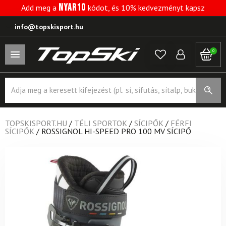
NYAR10
Add meg a
kódot, és 10% kedvezményt kapsz
info@topskisport.hu
0
Products
search
TOPSKISPORT.HU
/
TÉLI SPORTOK
/
SÍCIPŐK
/
FÉRFI
SÍCIPŐK
/
ROSSIGNOL HI-SPEED PRO 100 MV SÍCIPŐ