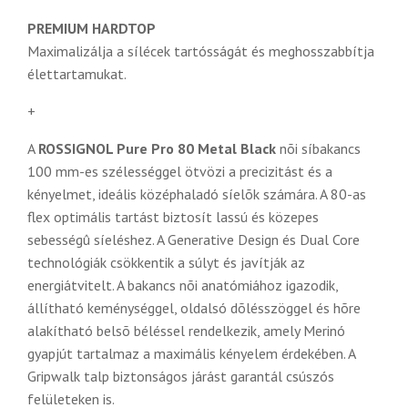
PREMIUM HARDTOP
Maximalizálja a sílécek tartósságát és meghosszabbítja
élettartamukat.
+
A
ROSSIGNOL Pure Pro 80 Metal Black
nõi síbakancs
100 mm-es szélességgel ötvözi a precizitást és a
kényelmet, ideális középhaladó síelõk számára. A 80-as
flex optimális tartást biztosít lassú és közepes
sebességû síeléshez. A Generative Design és Dual Core
technológiák csökkentik a súlyt és javítják az
energiátvitelt. A bakancs nõi anatómiához igazodik,
állítható keménységgel, oldalsó dõlésszöggel és hõre
alakítható belsõ béléssel rendelkezik, amely Merinó
gyapjút tartalmaz a maximális kényelem érdekében. A
Gripwalk talp biztonságos járást garantál csúszós
felületeken is.