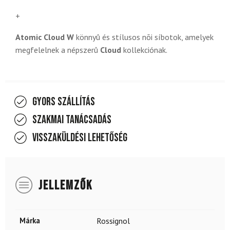
+
Atomic Cloud W
könnyû és stílusos nõi síbotok, amelyek
megfelelnek a népszerû
Cloud
kollekciónak.
Gyors szállítás
Szakmai tanácsadás
Visszaküldési lehetőség
JELLEMZŐK
Márka
Rossignol