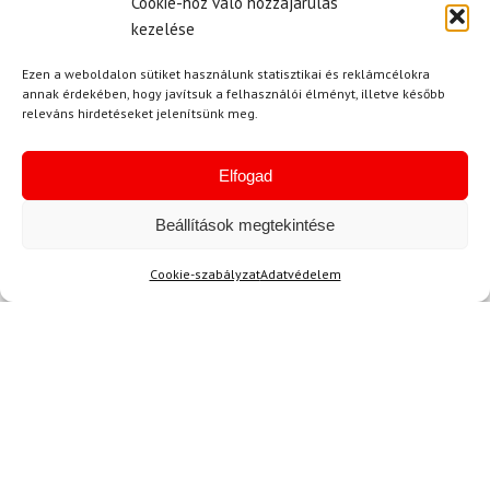
Cookie-hoz való hozzájárulás
kezelése
-35%
-11%
Ezen a weboldalon sütiket használunk statisztikai és reklámcélokra
annak érdekében, hogy javítsuk a felhasználói élményt, illetve később
Ingyenes szállítás
releváns hirdetéseket jelenítsünk meg.
Elfogad
Beállítások megtekintése
Cookie-szabályzat
Adatvédelem
26.5
LEKI
FISCHER
Karbon botok sífutáshoz
LEKI CC 450
Síalpinista sícipő FISCHER
Travers GR S
241 780 Ft
155 980 Ft
35 100 Ft
31 180 Ft