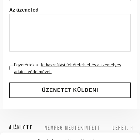
Az üzeneted
Egyetértek a
felhasználási feltételekkel és a személyes
adatok védelmével.
Ajánlott
NEMRÉG MEGTEKINTETT
Lehet, hog