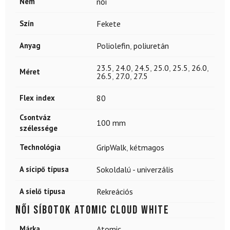
Nem
női
Szín
Fekete
Anyag
Poliolefin
,
poliuretán
23.5
,
24.0
,
24.5
,
25.0
,
25.5
,
26.0
,
Méret
26.5
,
27.0
,
27.5
Flex index
80
Csontváz
100 mm
szélessége
Technológia
GripWalk
,
kétmagos
A sícipő típusa
Sokoldalú - univerzális
A síelő típusa
Rekreációs
Női síbotok ATOMIC Cloud White
Márka
Atomic