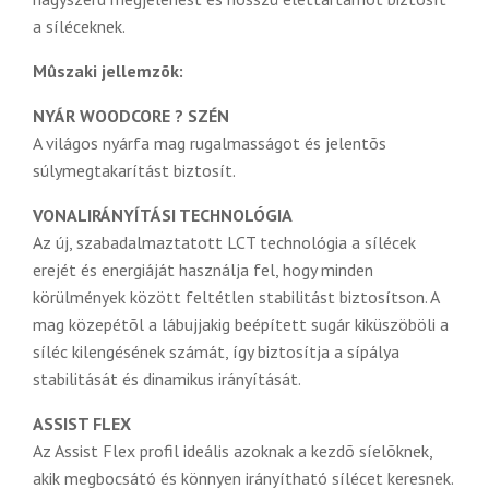
a síléceknek.
Mûszaki jellemzõk:
NYÁR WOODCORE ? SZÉN
A világos nyárfa mag rugalmasságot és jelentõs
súlymegtakarítást biztosít.
VONALIRÁNYÍTÁSI TECHNOLÓGIA
Az új, szabadalmaztatott LCT technológia a sílécek
erejét és energiáját használja fel, hogy minden
körülmények között feltétlen stabilitást biztosítson. A
mag közepétõl a lábujjakig beépített sugár kiküszöböli a
síléc kilengésének számát, így biztosítja a sípálya
stabilitását és dinamikus irányítását.
ASSIST FLEX
Az Assist Flex profil ideális azoknak a kezdõ síelõknek,
akik megbocsátó és könnyen irányítható sílécet keresnek.