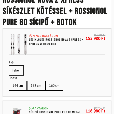
ROSSIGNOL Nova 2 Xpress
síkészlet kötéssel + ROSSIGNOL
Pure 80 sícipő + botok
195 000
Ft
NINCS RAKTÁRON
155 980
Ft
Lesiklóléc ROSSIGNOL Nova 2 Xpress +
Xpress W 10 GW B83
Szín
fehér
Hossz
144 cm
152 cm
160 cm
159 900
Ft
RAKTÁRON
116 980
Ft
Sícipő ROSSIGNOL Pure Pro 80 Metal