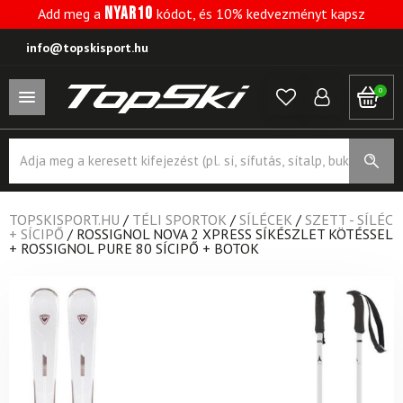
NYAR10
Add meg a
kódot, és 10% kedvezményt kapsz
info@topskisport.hu
0
Products
search
TOPSKISPORT.HU
/
TÉLI SPORTOK
/
SÍLÉCEK
/
SZETT - SÍLÉC
+ SÍCIPŐ
/
ROSSIGNOL NOVA 2 XPRESS SÍKÉSZLET KÖTÉSSEL
+ ROSSIGNOL PURE 80 SÍCIPŐ + BOTOK