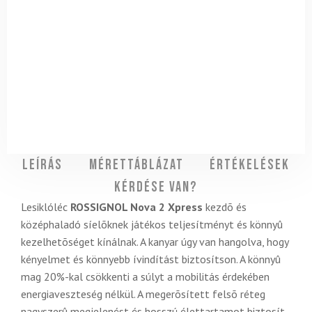
Leírás
Mérettáblázat
Értékelések
Kérdése van?
Lesiklóléc
ROSSIGNOL Nova 2 Xpress
kezdõ és
középhaladó síelõknek játékos teljesítményt és könnyû
kezelhetõséget kínálnak. A kanyar úgy van hangolva, hogy
kényelmet és könnyebb ívindítást biztosítson. A könnyû
mag 20%-kal csökkenti a súlyt a mobilitás érdekében
energiaveszteség nélkül. A megerõsített felsõ réteg
nagyszerû megjelenést és hosszú élettartamot biztosít