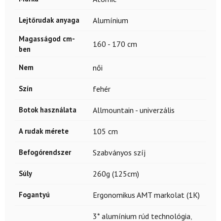
Lejtőrudak anyaga
Alumínium
Magasságod cm-
160 - 170 cm
ben
Nem
női
Szín
fehér
Botok használata
Allmountain - univerzális
A rudak mérete
105 cm
Befogórendszer
Szabványos szíj
Súly
260g (125cm)
Fogantyú
Ergonomikus AMT markolat (1K)
3* alumínium rúd technológia
,