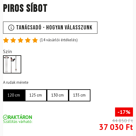
piros síbot
Tanácsadó - Hogyan válasszunk
(
14
vásárlói értékelés)
Értékelés
14
Szín
4.86
az
5-ből,
értékelés
alapján
A rudak mérete
120 cm
125 cm
130 cm
135 cm
-17%
RAKTÁRON
44 850 Ft
Szállítás várható:
37 030 Ft