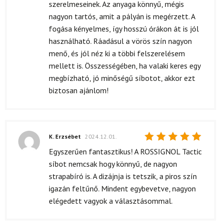
szerelmeseinek. Az anyaga könnyű, mégis
nagyon tartós, amit a pályán is megérzett. A
fogása kényelmes, így hosszú órákon át is jól
használható. Ráadásul a vörös szín nagyon
menő, és jól néz ki a többi felszerelésem
mellett is. Összességében, ha valaki keres egy
megbízható, jó minőségű síbotot, akkor ezt
biztosan ajánlom!
K. Erzsébet
2024.12.01.
Értékelés:
Egyszerűen fantasztikus! A ROSSIGNOL Tactic
5
/ 5
síbot nemcsak hogy könnyű, de nagyon
strapabíró is. A dizájnja is tetszik, a piros szín
igazán feltűnő. Mindent egybevetve, nagyon
elégedett vagyok a választásommal.