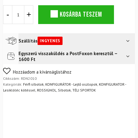
ROSSIGNOL
KOSÁRBA TESZEM
Tactic
Carbon
Clip
piros
síbot
Szállítás
INGYENES
mennyiség
Egyszerű visszaküldés a PostFoxon keresztül –
Futár a címre
Ingyenes
1600 Ft
Nem biztos a választásában? Semmi gond – a terméket
Hozzáadom a kívánságlistához
egyszerűen visszaküldheti 14 napon belül, indoklás nélkül.
Cikkszám:
RDN2010
Mik a visszaküldés feltételei?
Kategóriák:
Férfi síbotok
,
KONFIGURÁTOR - Lejtő oszlopok
,
KONFIGURATOR -
Lesiklóléc kötéssel
,
ROSSIGNOL
,
Síbotok
,
TÉLI SPORTOK