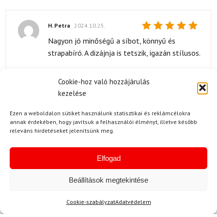
H. Petra
2024.10.25.
Értékelés:
Nagyon jó minőségű a síbot, könnyű és
5
/ 5
strapabíró. A dizájnja is tetszik, igazán stílusos.
Cookie-hoz való hozzájárulás
kezelése
V. Benedek
2024.10.09.
Értékelés:
Nagyon elégedett vagyok a ROSSIGNOL Tactic
Ezen a weboldalon sütiket használunk statisztikai és reklámcélokra
5
/ 5
annak érdekében, hogy javítsuk a felhasználói élményt, illetve később
Carbon Clip síbottal. !! minősége egyszerűen
releváns hirdetéseket jelenítsünk meg.
fantasztikus, és érezhető a különbség a
korábbi botjaimhoz képest.!!
Elfogad
Beállítások megtekintése
Kérdése van?
Cookie-szabályzat
Adatvédelem