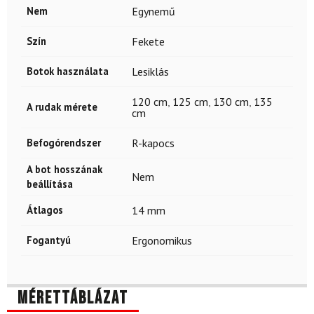
Nem
Egynemű
Szín
Fekete
Botok használata
Lesiklás
120 cm
,
125 cm
,
130 cm
,
135
A rudak mérete
cm
Befogórendszer
R-kapocs
A bot hosszának
Nem
beállítása
Átlagos
14 mm
Fogantyú
Ergonomikus
Mérettáblázat