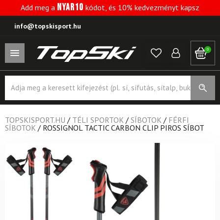
NYAR10
Add meg a
kódot, és 10% kedvezményt kapsz
info@topskisport.hu
0
Products
search
TOPSKISPORT.HU
/
TÉLI SPORTOK
/
SÍBOTOK
/
FÉRFI
SÍBOTOK
/
ROSSIGNOL TACTIC CARBON CLIP PIROS SÍBOT