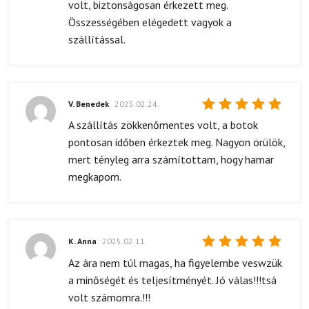
volt, biztonságosan érkezett meg.
Összességében elégedett vagyok a
szállítással.
V. Benedek
2025.02.24.
Értékelés:
A szállítás zökkenőmentes volt, a botok
5
/ 5
pontosan időben érkeztek meg. Nagyon örülök,
mert tényleg arra számítottam, hogy hamar
megkapom.
K. Anna
2025.02.11.
Értékelés:
Az ára nem túl magas, ha figyelembe veswzük
5
/ 5
a minőségét és teljesítményét. Jó válas!!!tsá
volt számomra.!!!