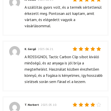
Értékelés:
A szállítás gyors volt, és a termék sértetlenül
5
/ 5
érkezett meg. Pontosan azt kaptam, amit
vártam, és elégedett vagyok a
vásárlásommal.
K. Gergő
2025.06.21.
Értékelés:
A ROSSIGNOL Tactic Carbon Clip síbot kiváló
5
/ 5
minőségű, és az anyaga is jól bríja a
megterhelést. Használat közben érezhetően
könnyű, és a fogása is kényelmes, így hosszabb
síelések során sem fárad el a kezem.
T. Norbert
2025.05.10.