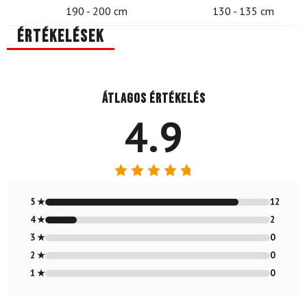
190 - 200 cm
130 - 135 cm
Értékelések
Átlagos értékelés
4.9
Értékelés:
4.86
/ 5
5 ★
12
4 ★
2
3 ★
0
2 ★
0
1 ★
0