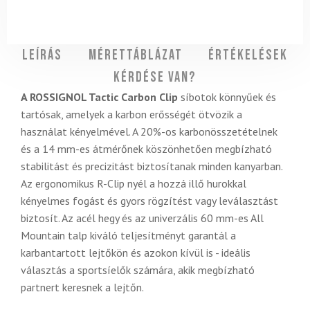
Leírás
Mérettáblázat
Értékelések
Kérdése van?
A ROSSIGNOL Tactic Carbon Clip
síbotok könnyűek és
tartósak, amelyek a karbon erősségét ötvözik a
használat kényelmével. A 20%-os karbonösszetételnek
és a 14 mm-es átmérőnek köszönhetően megbízható
stabilitást és precizitást biztosítanak minden kanyarban.
Az ergonomikus R-Clip nyél a hozzá illő hurokkal
kényelmes fogást és gyors rögzítést vagy leválasztást
biztosít. Az acél hegy és az univerzális 60 mm-es All
Mountain talp kiváló teljesítményt garantál a
karbantartott lejtőkön és azokon kívül is - ideális
választás a sportsíelők számára, akik megbízható
partnert keresnek a lejtőn.