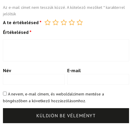
Az e-mail címet nem tesszük közzé.
A kötelező mezőket
*
karakterrel
jelöltük
A te értékelésed
*
Értékelésed
*
Név
E-mail
A nevem, e-mail címem, és weboldalcímem mentése a
böngészőben a következő hozzászólásomhoz.