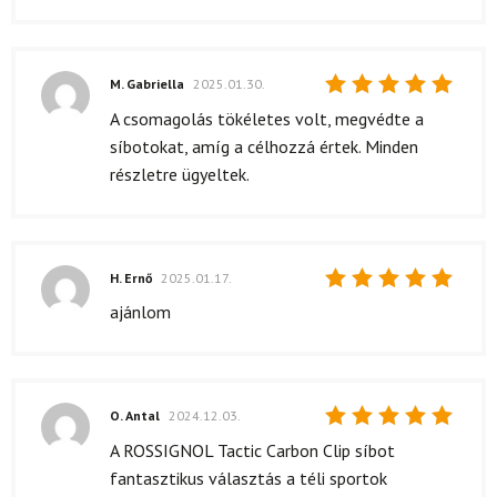
M. Gabriella
2025.01.30.
Értékelés:
A csomagolás tökéletes volt, megvédte a
5
/ 5
síbotokat, amíg a célhozzá értek. Minden
részletre ügyeltek.
H. Ernő
2025.01.17.
Értékelés:
ajánlom
5
/ 5
O. Antal
2024.12.03.
Értékelés:
A ROSSIGNOL Tactic Carbon Clip síbot
5
/ 5
fantasztikus választás a téli sportok