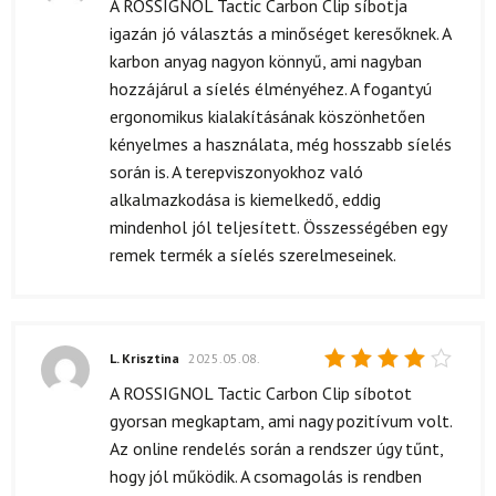
Értékelés:
A ROSSIGNOL Tactic Carbon Clip síbotja
4
/ 5
igazán jó választás a minőséget keresőknek. A
karbon anyag nagyon könnyű, ami nagyban
hozzájárul a síelés élményéhez. A fogantyú
ergonomikus kialakításának köszönhetően
kényelmes a használata, még hosszabb síelés
során is. A terepviszonyokhoz való
alkalmazkodása is kiemelkedő, eddig
mindenhol jól teljesített. Összességében egy
remek termék a síelés szerelmeseinek.
L. Krisztina
2025.05.08.
Értékelés:
A ROSSIGNOL Tactic Carbon Clip síbotot
4
/ 5
gyorsan megkaptam, ami nagy pozitívum volt.
Az online rendelés során a rendszer úgy tűnt,
hogy jól működik. A csomagolás is rendben