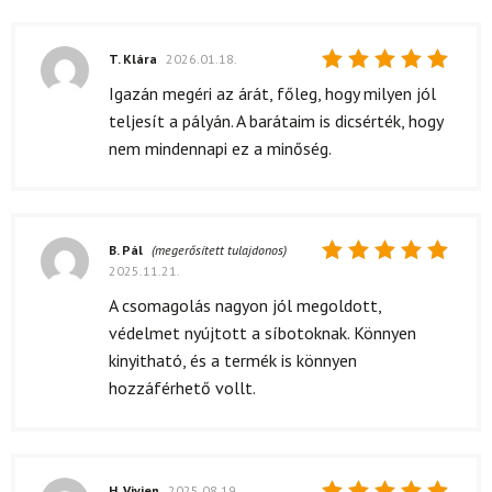
T. Klára
2026.01.18.
Értékelés:
Igazán megéri az árát, főleg, hogy milyen jól
5
/ 5
teljesít a pályán. A barátaim is dicsérték, hogy
nem mindennapi ez a minőség.
B. Pál
(megerősített tulajdonos)
2025.11.21.
Értékelés:
5
/ 5
A csomagolás nagyon jól megoldott,
védelmet nyújtott a síbotoknak. Könnyen
kinyitható, és a termék is könnyen
hozzáférhető vollt.
H. Vivien
2025.08.19.