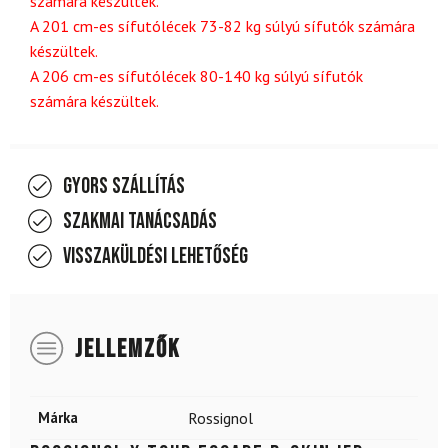
számára készültek.
A 201 cm-es sífutólécek 73-82 kg súlyú sífutók számára
készültek.
A 206 cm-es sífutólécek 80-140 kg súlyú sífutók
számára készültek.
Gyors szállítás
Szakmai tanácsadás
Visszaküldési lehetőség
JELLEMZŐK
Márka
Rossignol