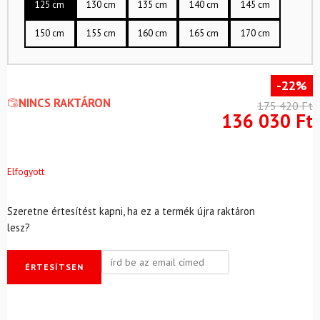
125 cm
130 cm
135 cm
140 cm
145 cm
150 cm
155 cm
160 cm
165 cm
170 cm
-22%
NINCS RAKTÁRON
175 420
Ft
136 030
Ft
Elfogyott
Szeretne értesítést kapni, ha ez a termék újra raktáron
lesz?
ÉRTESÍTSEN