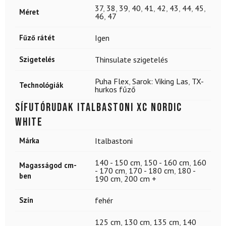
37
,
38
,
39
,
40
,
41
,
42
,
43
,
44
,
45
,
Méret
46
,
47
Fűző rátét
Igen
Szigetelés
Thinsulate szigetelés
Puha Flex
,
Sarok: Viking Las
,
TX-
Technológiák
hurkos fűző
Sífutórudak ITALBASTONI XC Nordic
White
Márka
Italbastoni
140 - 150 cm
,
150 - 160 cm
,
160
Magasságod cm-
- 170 cm
,
170 - 180 cm
,
180 -
ben
190 cm
,
200 cm +
Szín
fehér
125 cm
,
130 cm
,
135 cm
,
140