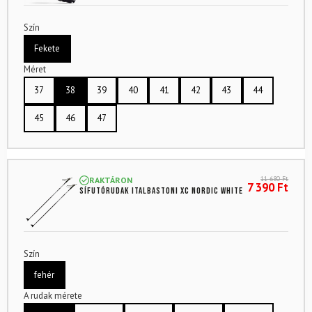
Szín
Fekete
Méret
37
38
39
40
41
42
43
44
45
46
47
11 680
Ft
RAKTÁRON
7 390
Ft
Sífutórudak ITALBASTONI XC Nordic White
Szín
fehér
A rudak mérete