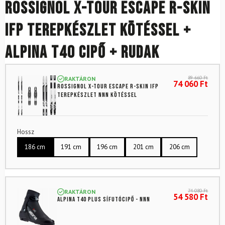
ROSSIGNOL X-Tour Escape R-Skin
IFP terepkészlet kötéssel +
Alpina T40 cipő + rudak
89 660
Ft
RAKTÁRON
74 060
Ft
ROSSIGNOL X-Tour Escape R-Skin IFP
terepkészlet NNN kötéssel
Hossz
186 cm
191 cm
196 cm
201 cm
206 cm
74 080
Ft
RAKTÁRON
54 580
Ft
ALPINA T40 Plus sífutócipő - NNN