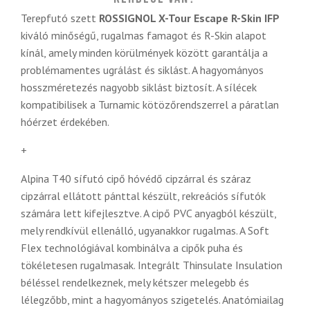
Terepfutó szett
ROSSIGNOL X-Tour Escape R-Skin IFP
kiváló minőségű, rugalmas famagot és R-Skin alapot
kínál, amely minden körülmények között garantálja a
problémamentes ugrálást és siklást. A hagyományos
hosszméretezés nagyobb siklást biztosít. A sílécek
kompatibilisek a Turnamic kötözőrendszerrel a páratlan
hóérzet érdekében.
+
Alpina T40 sífutó cipő hóvédő cipzárral és száraz
cipzárral ellátott pánttal készült, rekreációs sífutók
számára lett kifejlesztve. A cipő PVC anyagból készült,
mely rendkívül ellenálló, ugyanakkor rugalmas. A Soft
Flex technológiával kombinálva a cipők puha és
tökéletesen rugalmasak. Integrált Thinsulate Insulation
béléssel rendelkeznek, mely kétszer melegebb és
lélegzőbb, mint a hagyományos szigetelés. Anatómiailag