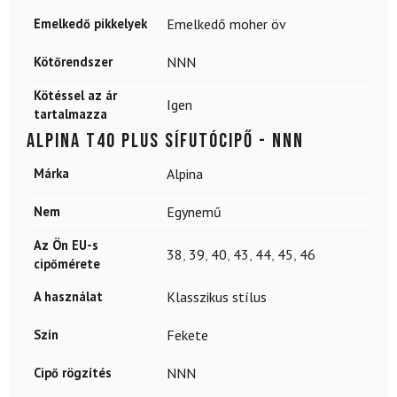
Emelkedő pikkelyek
Emelkedő moher öv
Kötőrendszer
NNN
Kötéssel az ár
Igen
tartalmazza
ALPINA T40 Plus sífutócipő - NNN
Márka
Alpina
Nem
Egynemű
Az Ön EU-s
38
,
39
,
40
,
43
,
44
,
45
,
46
cipőmérete
A használat
Klasszikus stílus
Szín
Fekete
Cipő rögzítés
NNN