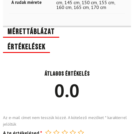
A rudak mérete
cm
,
145 cm
,
150 cm
,
155 cm
,
160 cm
,
165 cm
,
170 cm
Mérettáblázat
Értékelések
Átlagos értékelés
0.0
Az e-mail címet nem tesszük közzé.
A kötelező mezőket
*
karakterrel
jelöltük
A te értékelésed
*