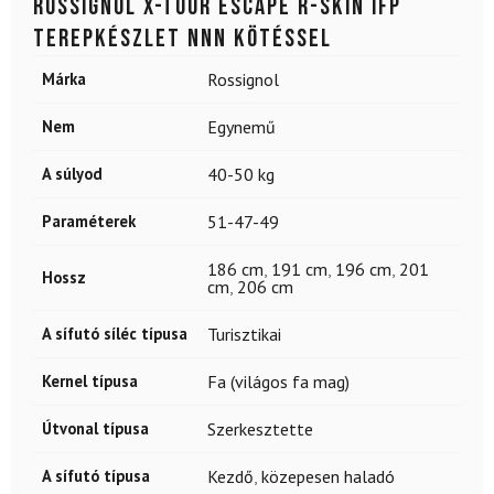
ROSSIGNOL X-Tour Escape R-Skin IFP
terepkészlet NNN kötéssel
Márka
Rossignol
Nem
Egynemű
A súlyod
40-50 kg
Paraméterek
51-47-49
186 cm
,
191 cm
,
196 cm
,
201
Hossz
cm
,
206 cm
A sífutó síléc típusa
Turisztikai
Kernel típusa
Fa (világos fa mag)
Útvonal típusa
Szerkesztette
A sífutó típusa
Kezdő
,
közepesen haladó