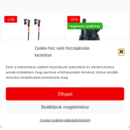
-20%
-35%
Ingyenes szállítás
Cookie-hoz való hozzájárulás
kezelése
Ezen a weboldalon sütiket használunk statisztikai és reklámcélokra
annak érdekében, hogy javítsuk a felhasználói élményt, illetve később
releváns hirdetéseket jelenítsünk meg.
26.5
LEKI
FISCHER
Síbotok LEKI WCR Lite GS
Elfogad
Síalpinista sícipő FISCHER
3D Junior Red
Travers GR S
Beállítások megtekintése
241 780 Ft
Cookie-szabályzat
Adatvédelem
37 050 Ft
29 620 Ft
155 980 Ft