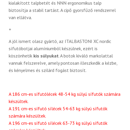
kialakított talpbetét és NNN ergonomikus talp
biztosítja a stabil tartást. A cipő gyorsfűző rendszerrel
van ellátva.
+
A jól ismert olasz gyártó, az ITALBASTONI XC nordic
sífutóbotjai alumíniumból készülnek, ezért is
köszönhetik
kis súlyukat
. A botok kiváló markolattal
vannak felszerelve, amely pontosan illeszkedik a kézbe,
és kényelmes és szilárd fogást biztosít.
A 186 cm-es sífutólécek 48-54 kg súlyú sífutók számára
készültek.
A 191 cm-es sífutó sílécek 54-63 kg súlyú sífutók
számára készültek.
A 196 cm-es sífutó sílécek 63-73 kg súlyú sífutók