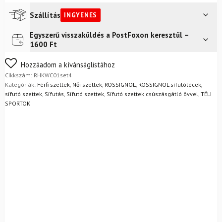
Szállítás
INGYENES
Egyszerű visszaküldés a PostFoxon keresztül –
Futár a címre
Ingyenes
1600 Ft
Nem biztos a választásában? Semmi gond – a terméket
Hozzáadom a kívánságlistához
egyszerűen visszaküldheti 14 napon belül, indoklás nélkül.
Cikkszám:
RHKWC01set4
Mik a visszaküldés feltételei?
Kategóriák:
Férfi szettek
,
Női szettek
,
ROSSIGNOL
,
ROSSIGNOL sífutólécek,
sífutó szettek
,
Sífutás
,
Sífutó szettek
,
Sífutó szettek csúszásgátló övvel
,
TÉLI
SPORTOK