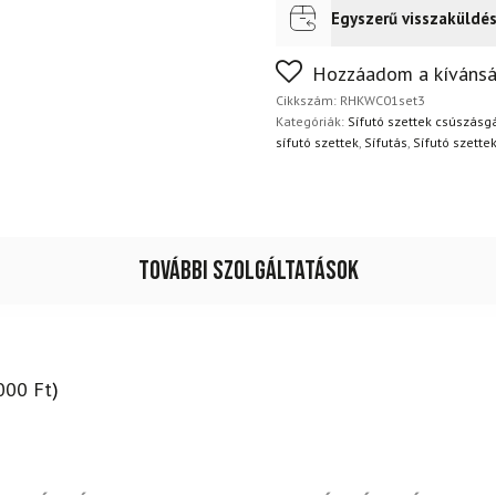
Egyszerű visszaküldé
Futár a címre
Ingyenes
Nem biztos a választásában
Hozzáadom a kívánsá
napon belül, indoklás nélkül
Cikkszám:
RHKWC01set3
Kategóriák:
Sífutó szettek csúszásg
sífutó szettek
,
Sífutás
,
Sífutó szette
További szolgáltatások
000
Ft
)