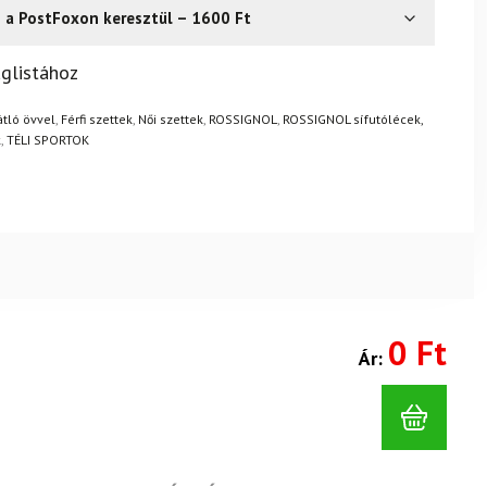
s a PostFoxon keresztül – 1600 Ft
? Semmi gond – a terméket egyszerűen visszaküldheti 14
glistához
.
Mik a visszaküldés feltételei?
átló övvel
,
Férfi szettek
,
Női szettek
,
ROSSIGNOL
,
ROSSIGNOL sífutólécek,
k
,
TÉLI SPORTOK
0 Ft
Ár: