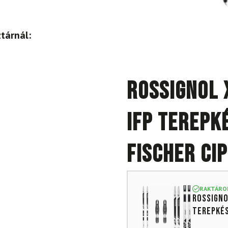
tárnál:
ROSSIGNOL 
IFP terepk
Fischer ci
RAKTÁRO
ROSSIGNO
terepké