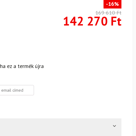
-16%
169 610
Ft
142 270
Ft
 ha ez a termék újra