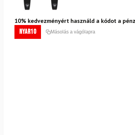
10% kedvezményért használd a kódot a pénz
nyar10
Másolás a vágólapra