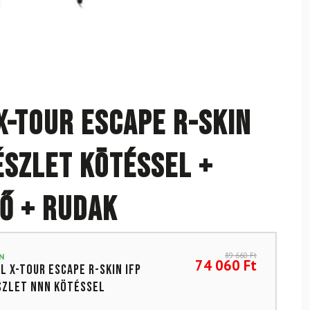
X-Tour Escape R-Skin
észlet kötéssel +
pő + rudak
89 660
Ft
N
74 060
Ft
L X-Tour Escape R-Skin IFP
szlet NNN kötéssel