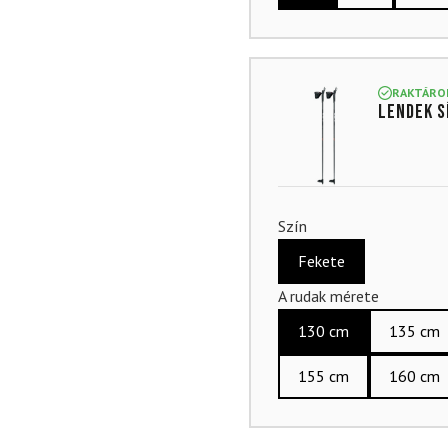
RAKTÁRO
Lendek s
Szín
Fekete
A rudak mérete
130 cm
135 cm
155 cm
160 cm