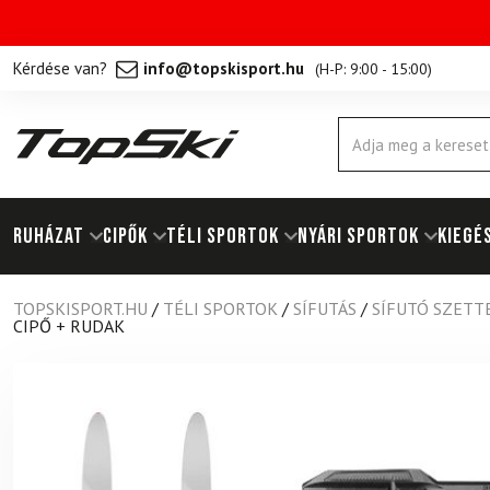
Kérdése van?
info@topskisport.hu
(
H-P: 9:00 - 15:00
)
Products
search
RUHÁZAT
Cipők
TÉLI SPORTOK
NYÁRI SPORTOK
KIEGÉ
TOPSKISPORT.HU
/
TÉLI SPORTOK
/
SÍFUTÁS
/
SÍFUTÓ SZETT
CIPŐ + RUDAK