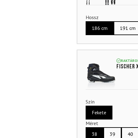
Hossz
186 cm
191 cm
RAKTÁRO
FISCHER 
Szín
Fekete
Méret
38
39
40