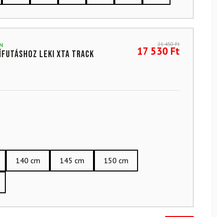
21 450
Ft
N
17 530
Ft
ífutáshoz LEKI XTA Track
140 cm
145 cm
150 cm