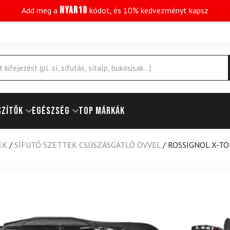
NYAR10
Add meg a
kódot, és 10% kedvezményt kapsz
SZÍTŐK
EGÉSZSÉG
Top márkák
EK
/
SÍFUTÓ SZETTEK CSÚSZÁSGÁTLÓ ÖVVEL
/
ROSSIGNOL X-TO