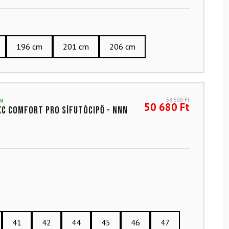
196 cm
201 cm
206 cm
58 500
Ft
N
50 680
Ft
XC Comfort Pro sífutócipő - NNN
41
42
44
45
46
47