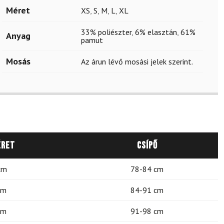
Méret
XS
,
S
,
M
,
L
,
XL
33% poliészter
,
6% elasztán
,
61%
Anyag
pamut
Mosás
Az árun lévő mosási jelek szerint.
éret
Csípő
cm
78-84 cm
cm
84-91 cm
cm
91-98 cm