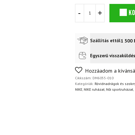
Rövidnadrág
K
NIKE
Air
Women's
kerékpáros
rövidnadrág
1 500
Szállítás ettől
fekete/füstszürke/fehér
mennyiség
Egyszerű visszaküldé
Futár a címre
2 400
Ft
FoxPost
1 500
Ft
Nem biztos a választásában
Hozzáadom a kívánsá
napon belül, indoklás nélkül
Cikkszám:
DM6055-010
Kategóriák:
Rövidnadrágok és szokn
NIKE
,
NIKE ruházat
,
Női sportruházat
,