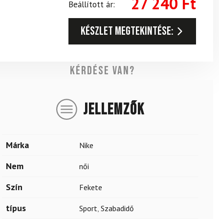
27 240
Ft
Beállított ár:
Készlet megtekintése:
Kérdése van?
JELLEMZŐK
Márka
Nike
Nem
női
Szín
Fekete
típus
Sport
,
Szabadidő