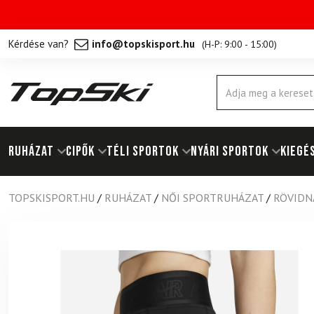
Kérdése van?
info@topskisport.hu
(
H-P: 9:00 - 15:00
)
Products
search
RUHÁZAT
Cipők
TÉLI SPORTOK
NYÁRI SPORTOK
KIEGÉ
TOPSKISPORT.HU
/
RUHÁZAT
/
NŐI SPORTRUHÁZAT
/
RÖVIDN