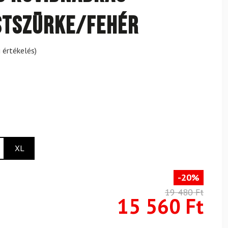
stszürke/fehér
 értékelés)
XL
-20%
19 480 Ft
15 560 Ft