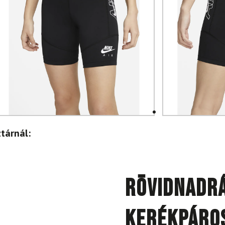
tárnál:
Rövidnadrá
kerékpáro