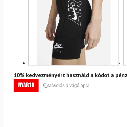
10% kedvezményért használd a kódot a pénz
nyar10
Másolás a vágólapra