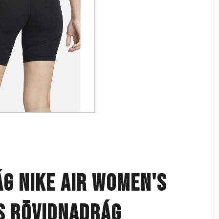
g NIKE Air Women's
s rövidnadrág