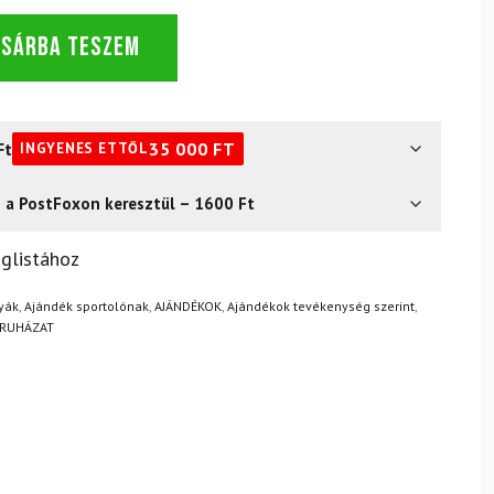
OSÁRBA TESZEM
Ft
35 000
FT
INGYENES ETTŐL
s a PostFoxon keresztül – 1600 Ft
? Semmi gond – a terméket egyszerűen visszaküldheti 14
glistához
.
Mik a visszaküldés feltételei?
yák
,
Ajándék sportolónak
,
AJÁNDÉKOK
,
Ajándékok tevékenység szerint
,
RUHÁZAT