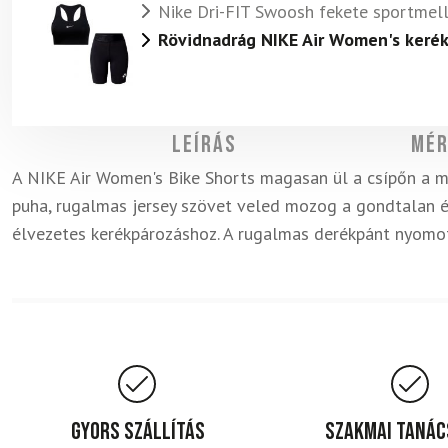
Nike Dri-FIT Swoosh fekete sportmel
Rövidnadrág NIKE Air Women's kerék
Leírás
Mér
A NIKE Air Women's Bike Shorts magasan ül a csípőn a 
puha, rugalmas jersey szövet veled mozog a gondtalan ér
élvezetes kerékpározáshoz. A rugalmas derékpánt nyomot
Gyors szállítás
Szakmai taná