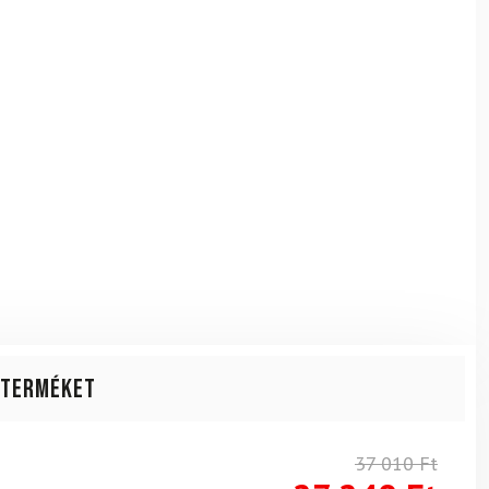
 terméket
37 010
Ft