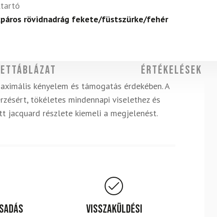
ltartó
páros rövidnadrág fekete/füstszürke/fehér
ettáblázat
Értékelések
maximális kényelem és támogatás érdekében. A
zésért, tökéletes mindennapi viselethez és
t jacquard részlete kiemeli a megjelenést.
csadás
Visszaküldési