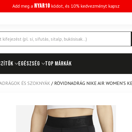
NYAR10
Add meg a
kódot, és 10% kedvezményt kapsz
SZÍTŐK
EGÉSZSÉG
Top márkák
ADRÁGOK ÉS SZOKNYÁK
/
RÖVIDNADRÁG NIKE AIR WOMEN'S 