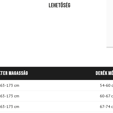
lehetőség
kter magasság
Derék m
63-173 cm
54-60 
63-173 cm
60-67 
63-173 cm
67-74 